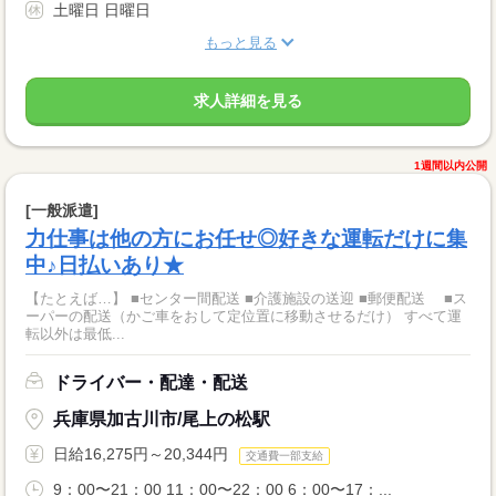
土曜日 日曜日
もっと見る
求人詳細を見る
1週間以内公開
[一般派遣]
力仕事は他の方にお任せ◎好きな運転だけに集
中♪日払いあり★
【たとえば…】 ■センター間配送 ■介護施設の送迎 ■郵便配送 ■ス
ーパーの配送（かご車をおして定位置に移動させるだけ） すべて運
転以外は最低...
ドライバー・配達・配送
兵庫県加古川市/尾上の松駅
日給16,275円～20,344円
交通費一部支給
9：00〜21：00 11：00〜22：00 6：00〜17：...