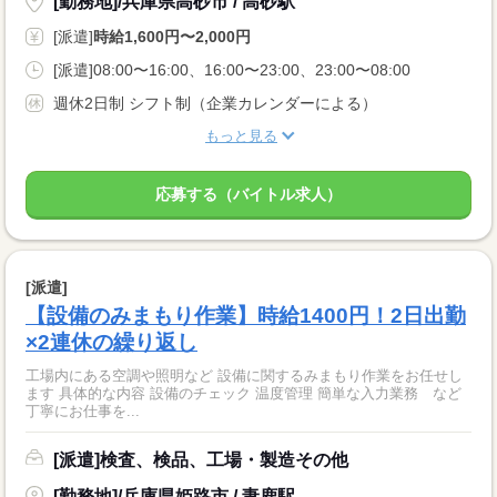
[勤務地]/兵庫県高砂市 / 高砂駅
[派遣]
時給1,600円〜2,000円
[派遣]08:00〜16:00、16:00〜23:00、23:00〜08:00
週休2日制 シフト制（企業カレンダーによる）
もっと見る
応募する（バイトル求人）
[派遣]
【設備のみまもり作業】時給1400円！2日出勤
×2連休の繰り返し
工場内にある空調や照明など 設備に関するみまもり作業をお任せし
ます 具体的な内容 設備のチェック 温度管理 簡単な入力業務 など
丁寧にお仕事を...
[派遣]検査、検品、工場・製造その他
[勤務地]/兵庫県姫路市 / 妻鹿駅