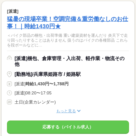
[派遣]
猛暑の現場卒業！空調完備＆重労働なしのお仕
事！｜時給1430円★
＜バイク部品の梱包・出荷準備 重い建築資材を運んだり 炎天下で走
り回ったりすることはありません 扱うのはバイクの各種部品 これら
を段ボールなどに...
[派遣]梱包、倉庫管理・入出荷、軽作業・物流その
他
[勤務地]/兵庫県姫路市 / 姫路駅
[派遣]
時給1,430円〜1,788円
[派遣]08:20〜17:05
土日(企業カレンダー)
もっと見る
応募する（バイトル求人）