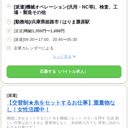
[派遣]機械オペレーション(汎用・NC等)、検査、工
場・製造その他
[勤務地]/兵庫県姫路市 / はりま勝原駅
[派遣]
時給1,350円〜1,688円
[派遣]08:30〜17:00、20:45〜05:30
企業カレンダーによる
もっと見る
応募する（バイトル求人）
[派遣]
【交替制★糸をセットするお仕事】重量物な
し！女性活躍中！
機械に糸をセットするだけ 糸を機械にセット ボタンを押す 完成 難
しい作業はありません 重量物もなく、未経験の方でも 簡単に始めら
れるお仕事ですよ...