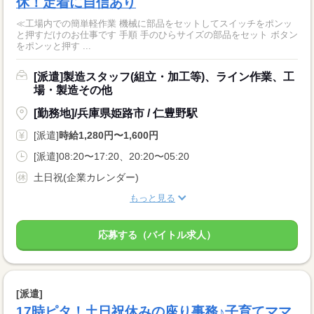
休！定着に自信あり
≪工場内での簡単軽作業 機械に部品をセットしてスイッチをポンッ
と押すだけのお仕事です 手順 手のひらサイズの部品をセット ボタン
をポンッと押す ...
[派遣]製造スタッフ(組立・加工等)、ライン作業、工
場・製造その他
[勤務地]/兵庫県姫路市 / 仁豊野駅
[派遣]
時給1,280円〜1,600円
[派遣]08:20〜17:20、20:20〜05:20
土日祝(企業カレンダー)
もっと見る
応募する（バイトル求人）
[派遣]
17時ピタ！土日祝休みの座り事務♪子育てママ