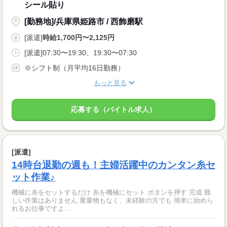
シール貼り
[勤務地]/兵庫県姫路市 / 西飾磨駅
[派遣]
時給1,700円〜2,125円
[派遣]07:30〜19:30、19:30〜07:30
※シフト制（月平均16日勤務）
もっと見る
応募する（バイトル求人）
[派遣]
14時台退勤の週も！主婦活躍中のカンタン糸セ
ット作業♪
機械に糸をセットするだけ 糸を機械にセット ボタンを押す 完成 難
しい作業はありません 重量物もなく、未経験の方でも 簡単に始めら
れるお仕事ですよ...