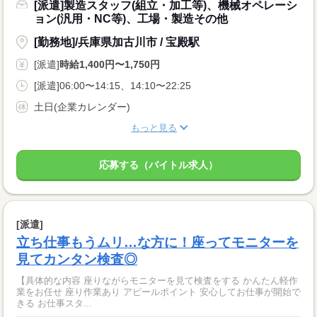
[派遣]製造スタッフ(組立・加工等)、機械オペレーシ
ョン(汎用・NC等)、工場・製造その他
[勤務地]/兵庫県加古川市 / 宝殿駅
[派遣]
時給1,400円〜1,750円
[派遣]06:00〜14:15、14:10〜22:25
土日(企業カレンダー)
もっと見る
応募する（バイトル求人）
[派遣]
立ち仕事もうムリ…な方に！座ってモニターを
見てカンタン検査◎
【具体的な内容 座りながらモニターを見て検査をする かんたん軽作
業をお任せ 座り作業あり アピールポイント 安心してお仕事が開始で
きる お仕事スタ...