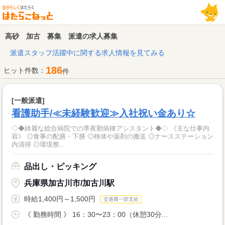
高砂 加古 募集 派遣の求人募集
派遣スタッフ活躍中に関する求人情報を見てみる
186
ヒット件数：
件
[一般派遣]
看護助手/≪未経験歓迎≫入社祝い金あり☆
◇◆綺麗な総合病院での準夜勤病棟アシスタント◆◇ 《主な仕事内
容》 ◎食事の配膳・下膳 ◎検体や薬剤の搬送 ◎ナースステーション
内清掃 ◎環境整...
品出し・ピッキング
兵庫県加古川市/加古川駅
時給1,400円～1,500円
交通費一部支給
《 勤務時間 》 16：30〜23：00（休憩30分...