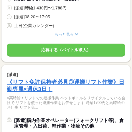
[派遣]
時給1,430円〜1,788円
[派遣]08:20〜17:05
土日(企業カレンダー)
もっと見る
応募する（バイトル求人）
[派遣]
《リフト免許保持者必見◎運搬リフト作業》日
勤専属×週休3日！
○高時給！リフトでの運搬作業 ペットボトルをリサイクルしている会
社で リフトを使った運搬作業をお任せします 時給1700円と高時給の
お仕事 リフト免...
[派遣]構内作業オペレーター(フォークリフト等)、倉
庫管理・入出荷、軽作業・物流その他