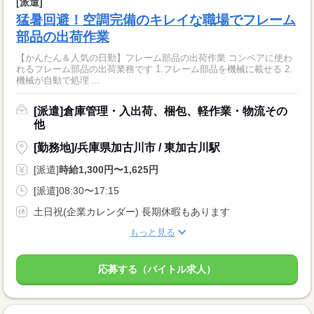
[派遣]
猛暑回避！空調完備のキレイな職場でフレーム
部品の出荷作業
【かんたん＆人気の日勤】フレーム部品の出荷作業 コンベアに使わ
れるフレーム部品の出荷業務です 1.フレーム部品を機械に載せる 2.
機械が自動で処理 ...
[派遣]倉庫管理・入出荷、梱包、軽作業・物流その
他
[勤務地]/兵庫県加古川市 / 東加古川駅
[派遣]
時給1,300円〜1,625円
[派遣]08:30〜17:15
土日祝(企業カレンダー) 長期休暇もあります
もっと見る
応募する（バイトル求人）