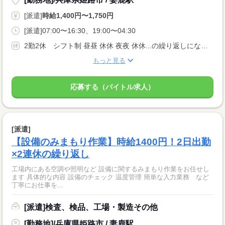
[派遣]
時給1,400円〜1,750円
[派遣]07:00〜16:30、19:00〜04:30
2勤2休 シフト制 昼昼 休休 夜夜 休休...の繰り返しになります ※1ヶ月の内出勤は15日！半分はお休みになります♪
もっと見る
応募する（バイトル求人）
[派遣]
【設備のみまもり作業】時給1400円！2日出勤
×2連休の繰り返し
工場内にある空調や照明など 設備に関するみまもり作業をお任せし
ます 具体的な内容 設備のチェック 温度管理 簡単な入力業務 など
丁寧にお仕事を...
[派遣]検査、検品、工場・製造その他
[勤務地]/兵庫県姫路市 / 妻鹿駅