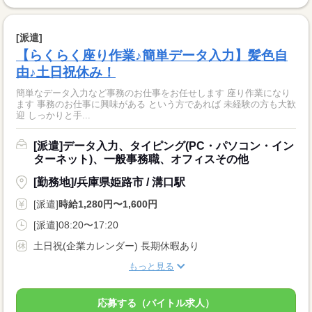
[派遣]
【らくらく座り作業♪簡単データ入力】髪色自
由♪土日祝休み！
簡単なデータ入力など事務のお仕事をお任せします 座り作業になり
ます 事務のお仕事に興味がある という方であれば 未経験の方も大歓
迎 しっかりと手...
[派遣]データ入力、タイピング(PC・パソコン・イン
ターネット)、一般事務職、オフィスその他
[勤務地]/兵庫県姫路市 / 溝口駅
[派遣]
時給1,280円〜1,600円
[派遣]08:20〜17:20
土日祝(企業カレンダー) 長期休暇あり
もっと見る
応募する（バイトル求人）