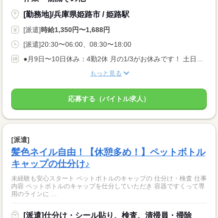
[勤務地]/兵庫県姫路市 / 姫路駅
[派遣]
時給1,350円〜1,688円
[派遣]20:30〜06:00、08:30〜18:00
●月9日〜10日休み：4勤2休 月の1/3がお休みです！ 土日が休みの週や平日に連休の日も！ ※企業カレンダーによる ●有給休暇あり ●結婚休暇あり ●忌引休暇あり
もっと見る
応募する（バイトル求人）
[派遣]
髪色ネイル自由！【休憩多め！】ペットボトル
キャップの仕分け♪
未経験も安心スタート ペットボトルのキャップの 仕分け・検査 仕事
内容 ペットボトルのキャップを仕分していただき 容器ですくって専
用のラインに ...
[派遣]仕分け・シール貼り、検査、清掃員・掃除