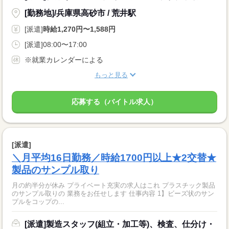
[勤務地]/兵庫県高砂市 / 荒井駅
[派遣]
時給1,270円〜1,588円
[派遣]08:00〜17:00
※就業カレンダーによる
もっと見る
応募する（バイトル求人）
[派遣]
＼月平均16日勤務／時給1700円以上★2交替★
製品のサンプル取り
月の約半分が休み プライベート充実の求人はこれ プラスチック製品
のサンプル取りの 業務をお任せします 仕事内容 1】ビーズ状のサン
プルをコップの...
[派遣]製造スタッフ(組立・加工等)、検査、仕分け・