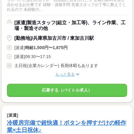
合わせるお仕事です 経験・資格不問 先輩スタッフが丁寧に教えてく
れるので 未経験の...
[派遣]製造スタッフ(組立・加工等)、ライン作業、工
場・製造その他
[勤務地]/兵庫県加古川市 / 東加古川駅
[派遣]
時給1,500円〜1,875円
[派遣]08:30〜17:15
土日祝(企業カレンダー) 長期休暇もあります
もっと見る
応募する（バイトル求人）
[派遣]
冷暖房完備で超快適！ボタンを押すだけの軽作
業×土日祝休♪