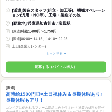
[派遣]製造スタッフ(組立・加工等)、機械オペレーシ
ョン(汎用・NC等)、工場・製造その他
[勤務地]/兵庫県加古川市 / 宝殿駅
[派遣]
時給1,400円〜1,750円
[派遣]06:00〜14:15、14:10〜22:25
土日(企業カレンダー)
もっと見る
応募する（バイトル求人）
[派遣]
高時給1500円◎×土日祝休み＆長期休暇あり♪
長期休暇もアリ！
コンベアに使われるフレーム部品に色を付けたり 塗装の材料を混ぜ
合わせるお仕事です 経験・資格不問 先輩スタッフが丁寧に教えてく