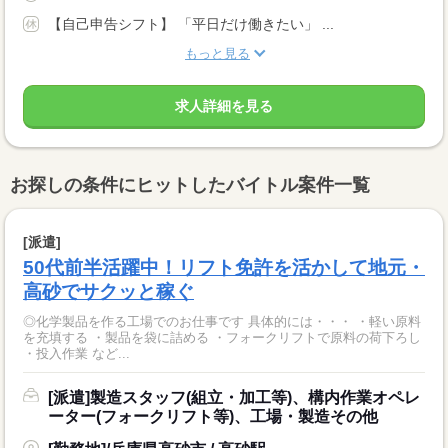
【自己申告シフト】 「平日だけ働きたい」 ...
もっと見る
求人詳細を見る
お探しの条件にヒットしたバイトル案件一覧
[派遣]
50代前半活躍中！リフト免許を活かして地元・
高砂でサクッと稼ぐ
◎化学製品を作る工場でのお仕事です 具体的には・・・ ・軽い原料
を充填する ・製品を袋に詰める ・フォークリフトで原料の荷下ろし
・投入作業 など...
[派遣]製造スタッフ(組立・加工等)、構内作業オペレ
ーター(フォークリフト等)、工場・製造その他