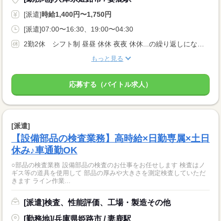
[派遣]
時給1,400円〜1,750円
[派遣]07:00〜16:30、19:00〜04:30
2勤2休 シフト制 昼昼 休休 夜夜 休休...の繰り返しになります ※1ヶ月の内出勤は15日！半分はお休みになります♪
もっと見る
応募する（バイトル求人）
[派遣]
【設備部品の検査業務】高時給×日勤専属×土日
休み♪車通勤OK
○部品の検査業務 設備部品の検査のお仕事をお任せします 検査はノ
ギス等の道具を使用して 部品の厚みや大きさを測定検査していただ
きます ライン作業...
[派遣]検査、性能評価、工場・製造その他
[勤務地]/兵庫県姫路市 / 妻鹿駅