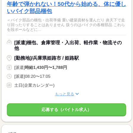
年齢で弾かれない！50代から始める、体に優し
いバイク部品梱包
＜バイク部品の梱包・出荷準備 重い建築資材を運んだり 炎天下で走
り回ったりすることはありません 扱うのはバイクの各種部品 これら
を段ボールなどに...
[派遣]梱包、倉庫管理・入出荷、軽作業・物流その
他
[勤務地]/兵庫県姫路市 / 姫路駅
[派遣]
時給1,430円〜1,788円
[派遣]08:20〜17:05
土日(企業カレンダー)
もっと見る
応募する（バイトル求人）