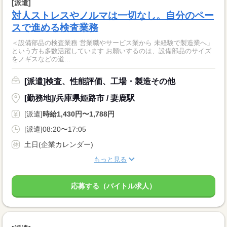
[派遣]
対人ストレスやノルマは一切なし。自分のペー
スで進める検査業務
＜設備部品の検査業務 営業職やサービス業から 未経験で製造業へ」
という方も多数活躍しています お願いするのは、設備部品のサイズ
をノギスなどの道...
[派遣]検査、性能評価、工場・製造その他
[勤務地]/兵庫県姫路市 / 妻鹿駅
[派遣]
時給1,430円〜1,788円
[派遣]08:20〜17:05
土日(企業カレンダー)
もっと見る
応募する（バイトル求人）