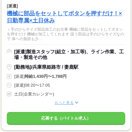
[派遣]
機械に部品をセットしてボタンを押すだけ！×
日勤専属×土日休み
＜手のひらサイズ部品加工のお仕事 機械に部品をセットしてボタン
を押すだけ 機械が加工してくれます 扱う部品は手のひらサイズなの
で 体への負担も少...
[派遣]製造スタッフ(組立・加工等)、ライン作業、工
場・製造その他
[勤務地]/兵庫県姫路市 / 妻鹿駅
[派遣]
時給1,430円〜1,788円
[派遣]08:20〜17:05
土日(企業カレンダー)
もっと見る
応募する（バイトル求人）