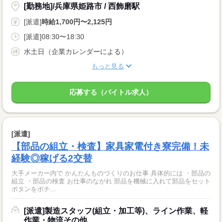
[勤務地]/兵庫県姫路市 / 西飾磨駅
[派遣]
時給1,700円〜2,125円
[派遣]08:30〜18:30
水土日（企業カレンダーによる）
もっと見る
応募する（バイトル求人）
[派遣]
【部品の組立・検査】家具家電付き寮完備！未
経験◎稼げる2交替
大手メーカー内で かんたんものづくりのお仕事 具体的には ・部品の
組立 ・部品の検査 お仕事のながれ 部品を機械に入れて部品をセット
ボタンをポチ...
[派遣]製造スタッフ(組立・加工等)、ライン作業、軽
作業・物流その他