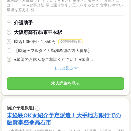
未経験・無資格でも すぐにできるお仕事からスタート！ 具体的に
は・・・⇒ ●食事介助 喉に通りやすい工夫をするなど 食事しやすい
環境を整える 料...
介護助手
大阪府高石市/東羽衣駅
時給1,350円～1,550円
交通費全額支給
【時短〜フルタイム勤務希望の方大募集】 ...
●希望のお休みをご相談ください！ ●家庭...
もっと見る
求人詳細を見る
[紹介予定派遣]
?
未経験OK★紹介予定派遣！大手地方銀行での
融資事務◆高石市