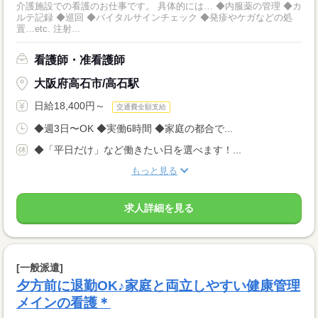
介護施設での看護のお仕事です。 具体的には… ◆内服薬の管理 ◆カ
ルテ記録 ◆巡回 ◆バイタルサインチェック ◆発疹やケガなどの処
置…etc. 注射...
看護師・准看護師
大阪府高石市/高石駅
日給18,400円～
交通費全額支給
◆週3日〜OK ◆実働6時間 ◆家庭の都合で...
◆「平日だけ」など働きたい日を選べます！...
もっと見る
求人詳細を見る
[一般派遣]
夕方前に退勤OK♪家庭と両立しやすい健康管理
メインの看護＊