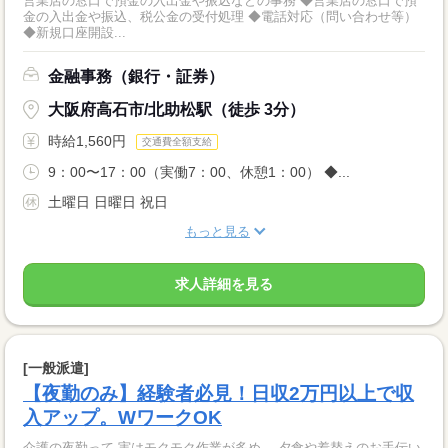
営業店の窓口で預金の入出金や振込などの事務 ◆営業店の窓口で預
金の入出金や振込、税公金の受付処理 ◆電話対応（問い合わせ等）
◆新規口座開設...
金融事務（銀行・証券）
大阪府高石市/北助松駅（徒歩 3分）
時給1,560円
交通費全額支給
9：00〜17：00（実働7：00、休憩1：00） ◆...
土曜日 日曜日 祝日
もっと見る
求人詳細を見る
[一般派遣]
【夜勤のみ】経験者必見！日収2万円以上で収
入アップ。WワークOK
介護の夜勤って 実はモクモク作業が多め。 夕食や着替えのお手伝い