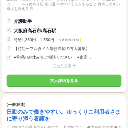
は・・・⇒ ●食事介助 喉に通りやすい工夫をするなど 食事しやすい
環境を整える 料...
介護助手
大阪府高石市/高石駅
時給1,350円～1,550円
交通費全額支給
【時短〜フルタイム勤務希望の方大募集】 ...
●希望のお休みをご相談ください！ ●家庭...
もっと見る
求人詳細を見る
[一般派遣]
日勤のみで働きやすい。ゆっくりご利用者さま
に寄り添う看護を
介護施設での看護のお仕事です。 具体的には… ◆内服薬の管理 ◆カ