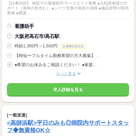
【仕事内容】 病院での看護助手/ナースエイド業務 ●入院患者様のサ
ポート（身体介助含む） ●シーツ交換や病室の清掃 ●備品管理や院内
整備 ●看護...
看護助手
大阪府高石市/高石駅
時給1,350円～1,550円
交通費全額支給
【時短〜フルタイム勤務希望の方大募集】 ...
●希望のお休みをご相談ください！ ●家庭...
もっと見る
求人詳細を見る
[一般派遣]
<高師浜駅>平日のみも◎病院内サポートスタッ
フ◆無資格OK☆