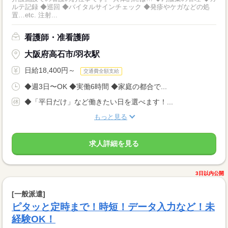
ルテ記録 ◆巡回 ◆バイタルサインチェック ◆発疹やケガなどの処
置…etc. 注射...
看護師・准看護師
大阪府高石市/羽衣駅
日給18,400円～
交通費全額支給
◆週3日〜OK ◆実働6時間 ◆家庭の都合で...
◆「平日だけ」など働きたい日を選べます！...
もっと見る
求人詳細を見る
3日以内公開
[一般派遣]
ピタッと定時まで！時短！データ入力など！未
経験OK！