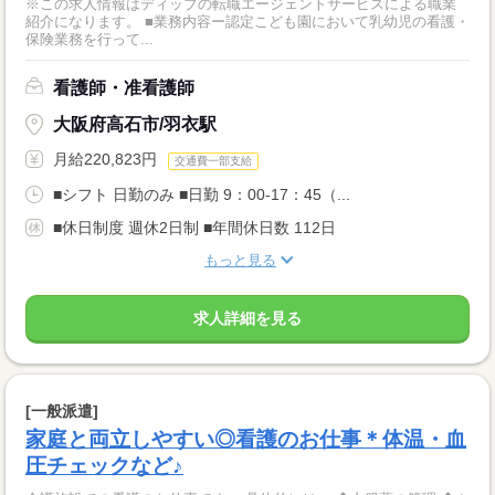
※この求人情報はディップの転職エージェントサービスによる職業
紹介になります。 ■業務内容ー認定こども園において乳幼児の看護・
保険業務を行って...
看護師・准看護師
大阪府高石市/羽衣駅
月給220,823円
交通費一部支給
■シフト 日勤のみ ■日勤 9：00-17：45（...
■休日制度 週休2日制 ■年間休日数 112日
もっと見る
求人詳細を見る
[一般派遣]
家庭と両立しやすい◎看護のお仕事＊体温・血
圧チェックなど♪