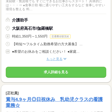
未経験・無資格でも すぐにできるお仕事からスタート！ 具体的に
は・・・⇒ ●食事介助 喉に通りやすい工夫をするなど 食事しやすい
環境を整える 料...
介護助手
大阪府高石市/伽羅橋駅
時給1,350円～1,550円
交通費全額支給
【時短〜フルタイム勤務希望の方大募集】 ...
●希望のお休みをご相談ください！ ●家庭...
もっと見る
求人詳細を見る
[正社員]
賞与4.9ヶ月◎日祝休み 乳幼児クラスの看護
業務☆