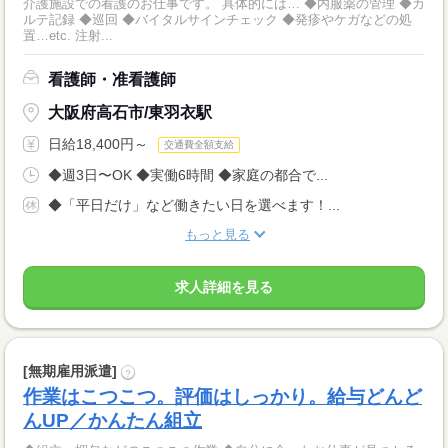
介護施設での看護のお仕事です。 具体的には… ◆内服薬の管理 ◆カ
ルテ記録 ◆巡回 ◆バイタルサインチェック ◆発疹やケガなどの処
置…etc. 注射...
看護師・准看護師
大阪府高石市/東羽衣駅
日給18,400円～
交通費全額支給
◆週3日〜OK ◆実働6時間 ◆家庭の都合で...
◆「平日だけ」など働きたい日を選べます！...
もっと見る
求人詳細を見る
[無期雇用派遣]
?
作業はこつこつ。評価はしっかり。給与どんど
んUP／かんたん組立