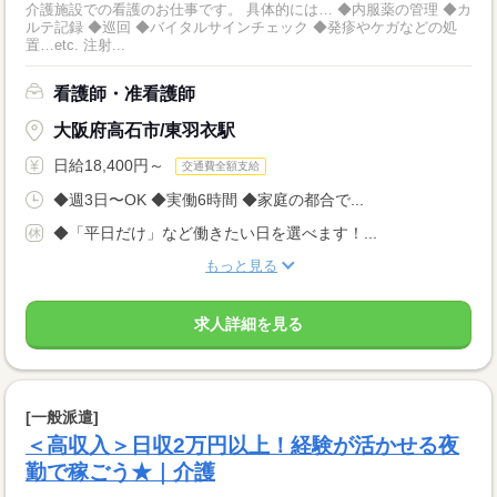
介護施設での看護のお仕事です。 具体的には… ◆内服薬の管理 ◆カ
ルテ記録 ◆巡回 ◆バイタルサインチェック ◆発疹やケガなどの処
置…etc. 注射...
看護師・准看護師
大阪府高石市/東羽衣駅
日給18,400円～
交通費全額支給
◆週3日〜OK ◆実働6時間 ◆家庭の都合で...
◆「平日だけ」など働きたい日を選べます！...
もっと見る
求人詳細を見る
[一般派遣]
＜高収入＞日収2万円以上！経験が活かせる夜
勤で稼ごう★｜介護