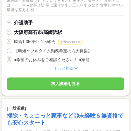
未経験・無資格でも すぐにできるお仕事からスタート！ 具体的に
は・・・⇒ ●食事介助 喉に通りやすい工夫をするなど 食事しやすい
環境を整える 料...
介護助手
大阪府高石市/高師浜駅
時給1,350円～1,550円
交通費全額支給
【時短〜フルタイム勤務希望の方大募集】 ...
●希望のお休みをご相談ください！ ●家庭...
もっと見る
求人詳細を見る
[一般派遣]
掃除・ちょこっと家事など◎未経験＆無資格で
も安心スタート