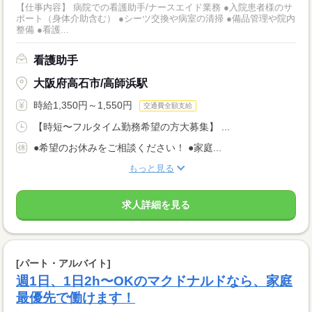
【仕事内容】 病院での看護助手/ナースエイド業務 ●入院患者様のサ
ポート（身体介助含む） ●シーツ交換や病室の清掃 ●備品管理や院内
整備 ●看護...
看護助手
大阪府高石市/高師浜駅
時給1,350円～1,550円
交通費全額支給
【時短〜フルタイム勤務希望の方大募集】 ...
●希望のお休みをご相談ください！ ●家庭...
もっと見る
求人詳細を見る
[パート・アルバイト]
週1日、1日2h〜OKのマクドナルドなら、家庭
最優先で働けます！