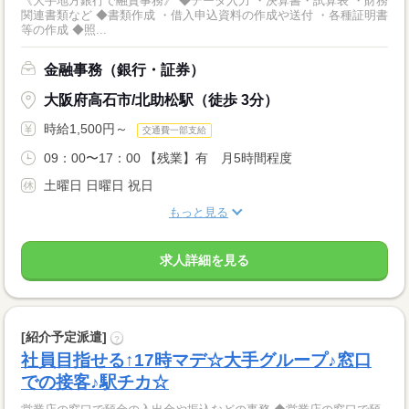
《大手地方銀行で融資事務》 ◆データ入力 ・決算書・試算表 ・財務
関連書類など ◆書類作成 ・借入申込資料の作成や送付 ・各種証明書
等の作成 ◆照...
金融事務（銀行・証券）
大阪府高石市/北助松駅（徒歩 3分）
時給1,500円～
交通費一部支給
09：00〜17：00 【残業】有 月5時間程度
土曜日 日曜日 祝日
もっと見る
求人詳細を見る
[紹介予定派遣]
?
社員目指せる↑17時マデ☆大手グループ♪窓口
での接客♪駅チカ☆