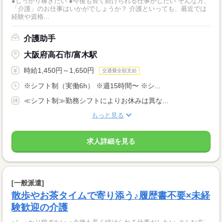
●しっかり稼ぎたい ●今後も長く続けられる仕事がしたい そんな方、
「介護」のお仕事はいかがでしょうか？ 介護といっても、最近では
経験や資格...
介護助手
大阪府高石市/富木駅
時給1,450円～1,650円
交通費全額支給
※シフト制（実働6h） ※週15時間〜 ※シ...
≪シフト制≫勤務シフトによりお休みは異な...
もっと見る
求人詳細を見る
[一般派遣]
散歩やお茶タイムで寄り添う♪履歴書不要×未経
験歓迎の介護