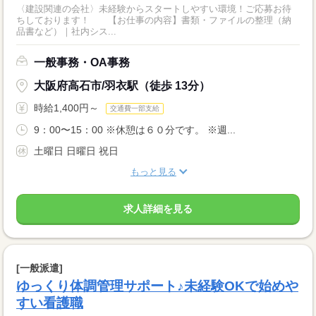
〈建設関連の会社〉未経験からスタートしやすい環境！ご応募お待
ちしております！ 【お仕事の内容】書類・ファイルの整理（納
品書など）｜社内シス...
一般事務・OA事務
大阪府高石市/羽衣駅（徒歩 13分）
時給1,400円～
交通費一部支給
9：00〜15：00 ※休憩は６０分です。 ※週...
土曜日 日曜日 祝日
もっと見る
求人詳細を見る
[一般派遣]
ゆっくり体調管理サポート♪未経験OKで始めや
すい看護職