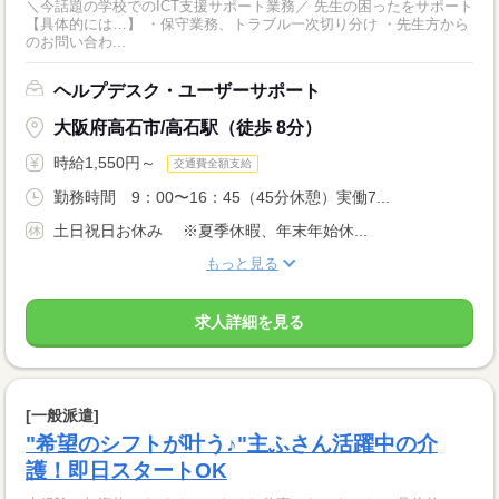
＼今話題の学校でのICT支援サポート業務／ 先生の困ったをサポート
【具体的には…】 ・保守業務、トラブル一次切り分け ・先生方から
のお問い合わ...
ヘルプデスク・ユーザーサポート
大阪府高石市/高石駅（徒歩 8分）
時給1,550円～
交通費全額支給
勤務時間 9：00〜16：45（45分休憩）実働7...
土日祝日お休み ※夏季休暇、年末年始休...
もっと見る
求人詳細を見る
[一般派遣]
"希望のシフトが叶う♪"主ふさん活躍中の介
護！即日スタートOK