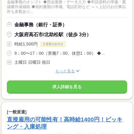
金融事務のオシゴト ◆照会業務・データ入力 ◆申請資料の準備・稟
議書作成補助 ◆契約書類の準備、電話応対など ＝＝上記のお仕事以
外も多数あり...
金融事務（銀行・証券）
大阪府高石市/北助松駅（徒歩 3分）
時給1,500円
交通費全額支給
9：00〜17：00（実働7：00、休憩1：00） ◆...
土曜日 日曜日 祝日
もっと見る
求人詳細を見る
[一般派遣]
直接雇用の可能性有！高時給1400円！ピッキ
ング・入庫処理