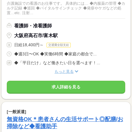
介護施設での看護のお仕事です。 具体的には… ◆内服薬の管理 ◆カ
ルテ記録 ◆巡回 ◆バイタルサインチェック ◆発疹やケガなどの処
置…etc. 注射...
看護師・准看護師
大阪府高石市/富木駅
日給18,400円～
交通費全額支給
◆週3日〜OK ◆実働6時間 ◆家庭の都合で...
◆「平日だけ」など働きたい日を選べます！...
もっと見る
求人詳細を見る
[一般派遣]
無資格OK＊患者さんの生活サポート◎配膳/お
掃除など◆看護助手