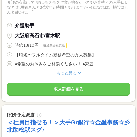
介護の夜勤って 実はモクモク作業が多め。 夕食や着替えのお手伝い
など 利用者さんとお話する時間もありますが 夜になれば、施設はし
んと静かに。 "...
介護助手
大阪府高石市/富木駅
時給1,810円
交通費全額支給
【時短〜フルタイム勤務希望の方大募集】 ...
●希望のお休みをご相談ください！ ●家庭...
もっと見る
求人詳細を見る
[紹介予定派遣]
?
＜社員目指せる！＞大手Gr銀行☆金融事務☆彡
北助松駅スグ♪