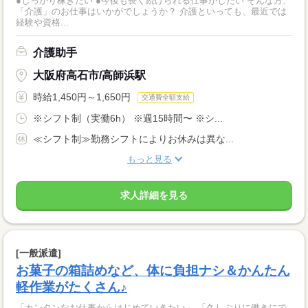
●しっかり稼ぎたい ●今後も長く続けられる仕事がしたい そんな方、
「介護」のお仕事はいかがでしょうか？ 介護といっても、最近では
経験や資格...
介護助手
大阪府高石市/高師浜駅
時給1,450円～1,650円
交通費全額支給
※シフト制（実働6h） ※週15時間〜 ※シ...
≪シフト制≫勤務シフトによりお休みは異な...
もっと見る
求人詳細を見る
[一般派遣]
お菓子の箱詰めなど、体に負担ナシ＆かんたん
軽作業がたくさん♪
「カンタンなお仕事からはじめていきたい」 「久しぶりに働きにで