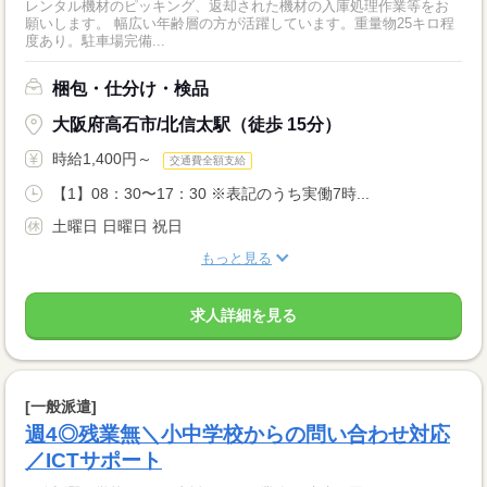
レンタル機材のピッキング、返却された機材の入庫処理作業等をお
願いします。 幅広い年齢層の方が活躍しています。重量物25キロ程
度あり。駐車場完備...
梱包・仕分け・検品
大阪府高石市/北信太駅（徒歩 15分）
時給1,400円～
交通費全額支給
【1】08：30〜17：30 ※表記のうち実働7時...
土曜日 日曜日 祝日
もっと見る
求人詳細を見る
[一般派遣]
週4◎残業無＼小中学校からの問い合わせ対応
／ICTサポート