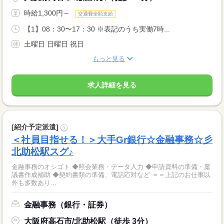
時給1,300円～
交通費全額支給
【1】08：30〜17：30 ※表記のうち実働7時...
土曜日 日曜日 祝日
もっと見る
求人詳細を見る
[紹介予定派遣]
?
＜社員目指せる！＞大手Gr銀行☆金融事務☆彡
北助松駅スグ♪
金融事務のオシゴト ◆照会業務・データ入力 ◆申請資料の準備・稟
議書作成補助 ◆契約書類の準備、電話応対など ＝＝上記のお仕事以
外も多数あり...
金融事務（銀行・証券）
大阪府高石市/北助松駅（徒歩 3分）