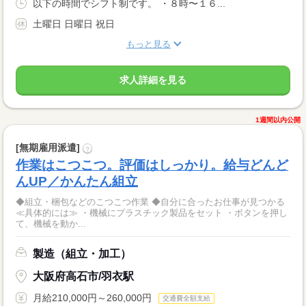
以下の時間でシフト制です。 ・８時〜１６...
土曜日 日曜日 祝日
もっと見る
求人詳細を見る
1週間以内公開
[無期雇用派遣]
?
作業はこつこつ。評価はしっかり。給与どんど
んUP／かんたん組立
◆組立・梱包などのこつこつ作業 ◆自分に合ったお仕事が見つかる
≪具体的には≫ ・機械にプラスチック製品をセット ・ボタンを押し
て、機械を動か...
製造（組立・加工）
大阪府高石市/羽衣駅
月給210,000円～260,000円
交通費全額支給