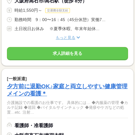
大阪府高石市/高石駅（徒歩 8分）
時給1,550円～
交通費全額支給
勤務時間 9：00〜16：45（45分休憩）実働7...
土日祝日お休み ※夏季休暇、年末年始休...
もっと見る
求人詳細を見る
[一般派遣]
夕方前に退勤OK♪家庭と両立しやすい健康管理
メインの看護＊
介護施設での看護のお仕事です。 具体的には… ◆内服薬の管理 ◆カ
ルテ記録 ◆巡回 ◆バイタルサインチェック ◆発疹やケガなどの処
置…etc. 注射...
看護師・准看護師