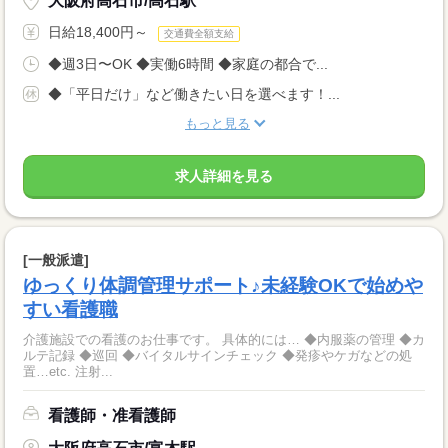
大阪府高石市/高石駅
日給18,400円～
交通費全額支給
◆週3日〜OK ◆実働6時間 ◆家庭の都合で...
◆「平日だけ」など働きたい日を選べます！...
もっと見る
求人詳細を見る
[一般派遣]
ゆっくり体調管理サポート♪未経験OKで始めや
すい看護職
介護施設での看護のお仕事です。 具体的には… ◆内服薬の管理 ◆カ
ルテ記録 ◆巡回 ◆バイタルサインチェック ◆発疹やケガなどの処
置…etc. 注射...
看護師・准看護師