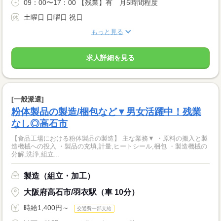
09：00〜17：00 【残業】有 月5時間程度
土曜日 日曜日 祝日
もっと見る
求人詳細を見る
[一般派遣]
粉体製品の製造/梱包など▼男女活躍中！残業
なし◎高石市
【食品工場における粉体製品の製造】 主な業務▼ ・原料の搬入と製
造機械への投入 ・製品の充填,計量,ヒートシール,梱包 ・製造機械の
分解,洗浄,組立...
製造（組立・加工）
大阪府高石市/羽衣駅（車 10分）
時給1,400円～
交通費一部支給