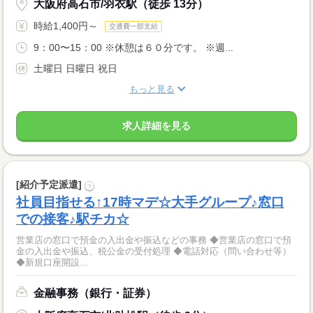
大阪府高石市/羽衣駅（徒歩 13分）
時給1,400円～
交通費一部支給
9：00〜15：00 ※休憩は６０分です。 ※週...
土曜日 日曜日 祝日
もっと見る
求人詳細を見る
[紹介予定派遣]
?
社員目指せる↑17時マデ☆大手グループ♪窓口
での接客♪駅チカ☆
営業店の窓口で預金の入出金や振込などの事務 ◆営業店の窓口で預
金の入出金や振込、税公金の受付処理 ◆電話対応（問い合わせ等）
◆新規口座開設...
金融事務（銀行・証券）