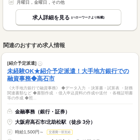
月曜日，金曜日，その他
求人詳細を見る
(ハローワークより転載)
関連のおすすめ求人情報
[紹介予定派遣]
?
未経験OK★紹介予定派遣！大手地方銀行での
融資事務◆高石市
《大手地方銀行で融資事務》 ◆データ入力 ・決算書・試算表 ・財務
関連書類など ◆書類作成 ・借入申込資料の作成や送付 ・各種証明書
等の作成 ◆照...
金融事務（銀行・証券）
大阪府高石市/北助松駅（徒歩 3分）
時給1,500円～
交通費一部支給