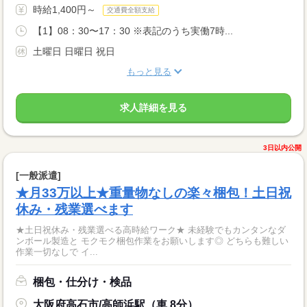
時給1,400円～
交通費全額支給
【1】08：30〜17：30 ※表記のうち実働7時...
土曜日 日曜日 祝日
もっと見る
求人詳細を見る
3日以内公開
[一般派遣]
★月33万以上★重量物なしの楽々梱包！土日祝
休み・残業選べます
★土日祝休み・残業選べる高時給ワーク★ 未経験でもカンタンなダ
ンボール製造と モクモク梱包作業をお願いします◎ どちらも難しい
作業一切なしで イ...
梱包・仕分け・検品
大阪府高石市/高師浜駅（車 8分）