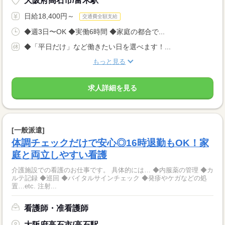
大阪府高石市/富木駅
日給18,400円～
交通費全額支給
◆週3日〜OK ◆実働6時間 ◆家庭の都合で...
◆「平日だけ」など働きたい日を選べます！...
もっと見る
求人詳細を見る
[一般派遣]
体調チェックだけで安心◎16時退勤もOK！家
庭と両立しやすい看護
介護施設での看護のお仕事です。 具体的には… ◆内服薬の管理 ◆カ
ルテ記録 ◆巡回 ◆バイタルサインチェック ◆発疹やケガなどの処
置…etc. 注射...
看護師・准看護師
大阪府高石市/高石駅