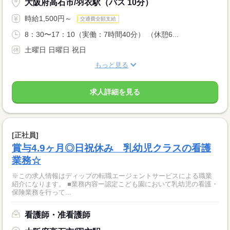
大阪府高石市/羽衣駅（バス 10分）
時給1,500円～
交通費全額支給
8：30〜17：10（実働：7時間40分） （休憩6...
土曜日 日曜日 祝日
もっと見る
求人詳細を見る
[正社員]
賞与4.9ヶ月◎日祝休み 乳幼児クラスの看護
業務☆
※この求人情報はディップの転職エージェントサービスによる職業
紹介になります。 ■業務内容ー認定こども園において乳幼児の看護・
保険業務を行って...
看護師・准看護師