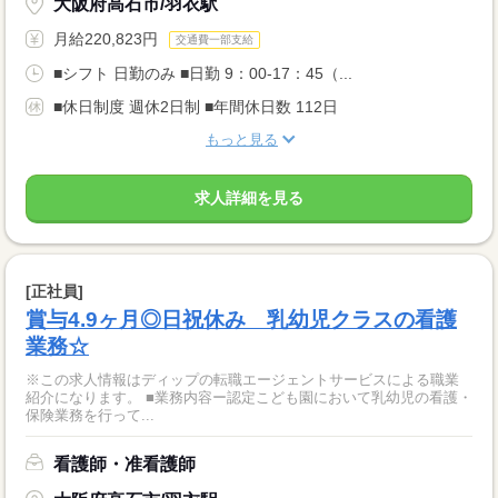
大阪府高石市/羽衣駅
月給220,823円
交通費一部支給
■シフト 日勤のみ ■日勤 9：00-17：45（...
■休日制度 週休2日制 ■年間休日数 112日
もっと見る
求人詳細を見る
[正社員]
賞与4.9ヶ月◎日祝休み 乳幼児クラスの看護
業務☆
※この求人情報はディップの転職エージェントサービスによる職業
紹介になります。 ■業務内容ー認定こども園において乳幼児の看護・
保険業務を行って...
看護師・准看護師