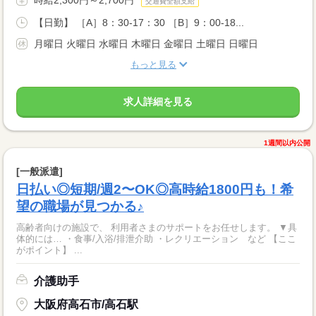
時給2,300円～2,700円
交通費全額支給
【日勤】 ［A］8：30-17：30 ［B］9：00-18...
月曜日 火曜日 水曜日 木曜日 金曜日 土曜日 日曜日
もっと見る
求人詳細を見る
1週間以内公開
[一般派遣]
日払い◎短期/週2〜OK◎高時給1800円も！希
望の職場が見つかる♪
高齢者向けの施設で、 利用者さまのサポートをお任せします。 ▼具
体的には… ・食事/入浴/排泄介助 ・レクリエーション など 【ここ
がポイント】 ...
介護助手
大阪府高石市/高石駅