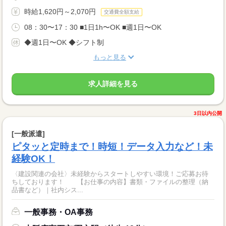
時給1,620円～2,070円
交通費全額支給
08：30〜17：30 ■1日1h〜OK ■週1日〜OK
◆週1日〜OK ◆シフト制
もっと見る
求人詳細を見る
3日以内公開
[一般派遣]
ピタッと定時まで！時短！データ入力など！未
経験OK！
〈建設関連の会社〉未経験からスタートしやすい環境！ご応募お待
ちしております！ 【お仕事の内容】書類・ファイルの整理（納
品書など）｜社内シス...
一般事務・OA事務