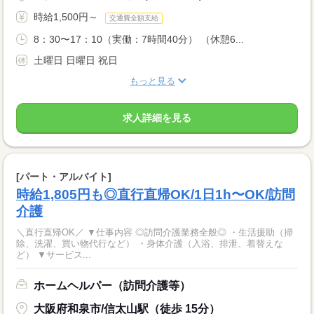
時給1,500円～
交通費全額支給
8：30〜17：10（実働：7時間40分） （休憩6...
土曜日 日曜日 祝日
もっと見る
求人詳細を見る
[パート・アルバイト]
時給1,805円も◎直行直帰OK/1日1h〜OK/訪問
介護
＼直行直帰OK／ ▼仕事内容 ◎訪問介護業務全般◎ ・生活援助（掃
除、洗濯、買い物代行など） ・身体介護（入浴、排泄、着替えな
ど） ▼サービス...
ホームヘルパー（訪問介護等）
大阪府和泉市/信太山駅（徒歩 15分）