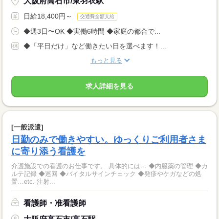
大阪府高石市/東羽衣駅
日給18,400円～
交通費全額支給
◆週3日〜OK ◆実働6時間 ◆家庭の都合で...
◆「平日だけ」など働きたい日を選べます！...
もっと見る
求人詳細を見る
[一般派遣]
日勤のみで働きやすい。ゆっくりご利用者さま
に寄り添う看護を
介護施設での看護のお仕事です。 具体的には… ◆内服薬の管理 ◆カ
ルテ記録 ◆巡回 ◆バイタルサインチェック ◆発疹やケガなどの処
置…etc. 注射...
看護師・准看護師