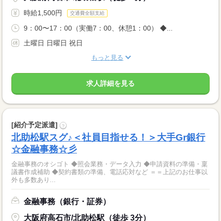
時給1,500円
交通費全額支給
9：00〜17：00（実働7：00、休憩1：00） ◆...
土曜日 日曜日 祝日
もっと見る
求人詳細を見る
[紹介予定派遣]
?
北助松駅スグ♪＜社員目指せる！＞大手Gr銀行
☆金融事務☆彡
金融事務のオシゴト ◆照会業務・データ入力 ◆申請資料の準備・稟
議書作成補助 ◆契約書類の準備、電話応対など ＝＝上記のお仕事以
外も多数あり...
金融事務（銀行・証券）
大阪府高石市/北助松駅（徒歩 3分）