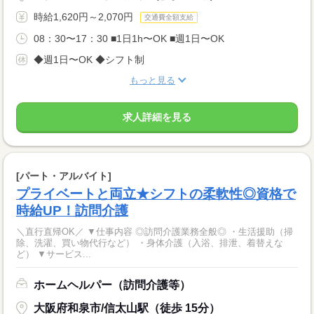
時給1,620円～2,070円
交通費全額支給
08：30〜17：30 ■1日1h〜OK ■週1日〜OK
◆週1日〜OK ◆シフト制
もっと見る
求人詳細を見る
[パート・アルバイト]
プライベートと両立★シフトの柔軟性◎資格で
時給UP！訪問介護
＼直行直帰OK／ ▼仕事内容 ◎訪問介護業務全般◎ ・生活援助（掃
除、洗濯、買い物代行など） ・身体介護（入浴、排泄、着替えな
ど） ▼サービス...
ホームヘルパー（訪問介護等）
大阪府和泉市/信太山駅（徒歩 15分）