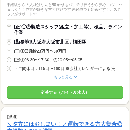
未経験からの入社はなんと90 研修もバッチリ行うから安心 コツコツ
＆もくもく作業が好きな方大歓迎です 未経験でも始めやすく、スタ
ッフがサポートす...
[正]①②製造スタッフ(組立・加工等)、検品、ライン
作業
[勤務地]/大阪府大阪市北区 / 梅田駅
[正]
①②月給23万円〜30万円
[正]①08:30〜17:30、②20:05〜05:05
・年間休日：115日〜160日 ※会社カレンダーによる 完全週休2日もしくは、 週休2日制（月8日以上） 曜日は勤務先による 配属先により土日休みもOK。 ぜひご相談ください。 ・長期休暇 ・有給休暇
もっと見る
応募する（バイトル求人）
[派遣]
＼夕方にはおしまい！／運転できる方大集合◎