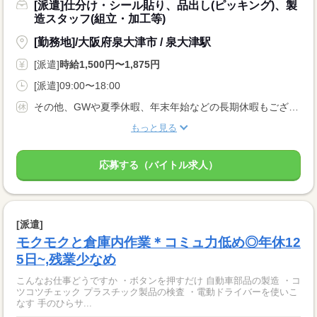
[派遣]仕分け・シール貼り、品出し(ピッキング)、製
造スタッフ(組立・加工等)
[勤務地]/大阪府泉大津市 / 泉大津駅
[派遣]
時給1,500円〜1,875円
[派遣]09:00〜18:00
その他、GWや夏季休暇、年末年始などの長期休暇もございます。
もっと見る
応募する（バイトル求人）
[派遣]
モクモクと倉庫内作業＊コミュ力低め◎年休12
5日~,残業少なめ
こんなお仕事どうですか ・ボタンを押すだけ 自動車部品の製造 ・コ
ツコツチェック プラスチック製品の検査 ・電動ドライバーを使いこ
なす 手のひらサ...