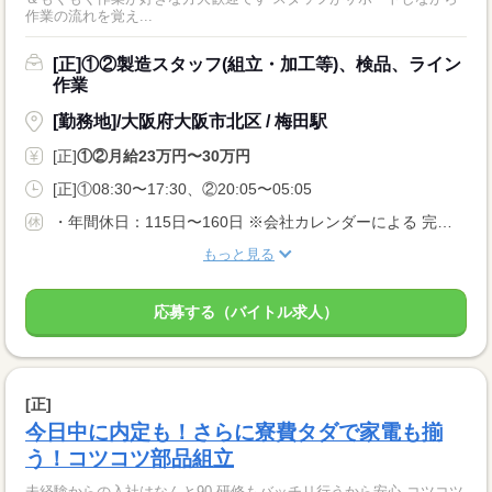
作業の流れを覚え...
[正]①②製造スタッフ(組立・加工等)、検品、ライン
作業
[勤務地]/大阪府大阪市北区 / 梅田駅
[正]
①②月給23万円〜30万円
[正]①08:30〜17:30、②20:05〜05:05
・年間休日：115日〜160日 ※会社カレンダーによる 完全週休2日もしくは、 週休2日制（月8日以上） 曜日は勤務先による 配属先により土日休みもOK。 ぜひご相談ください。 ・長期休暇 ・有給休暇
もっと見る
応募する（バイトル求人）
[正]
今日中に内定も！さらに寮費タダで家電も揃
う！コツコツ部品組立
未経験からの入社はなんと90 研修もバッチリ行うから安心 コツコツ