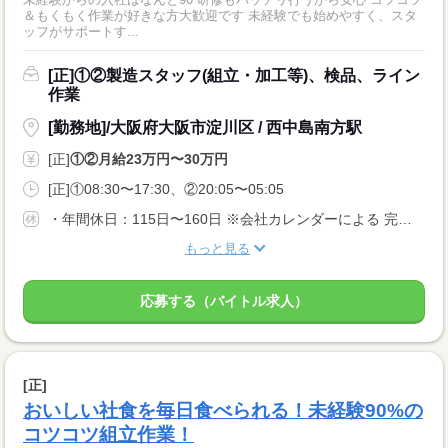
＆もくもく作業が好きな方大歓迎です 未経験でも始めやすく、スタ
ッフがサポートす...
[正]①②製造スタッフ(組立・加工等)、検品、ライン
作業
[勤務地]/大阪府大阪市淀川区 / 西中島南方駅
[正]
①②月給23万円〜30万円
[正]①08:30〜17:30、②20:05〜05:05
・年間休日：115日〜160日 ※会社カレンダーによる 完全週休2日もしくは、 週休2日制（月8日以上） 曜日は勤務先による 配属先により土日休みもOK。 ぜひご相談ください。 ・長期休暇 ・有給休暇
もっと見る
応募する（バイトル求人）
[正]
おいしい社食を毎日食べられる！未経験90%の
コツコツ組立作業！