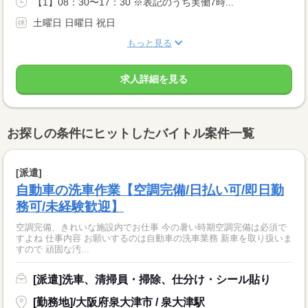
【1】08：30〜17：30 ※表記のうち実働7時...
土曜日 日曜日 祝日
もっと見る
求人詳細を見る
お探しの条件にヒットしたバイトル案件一覧
[派遣]
自動車の洗車作業【空調完備/日払い可/即日勤
務可/未経験歓迎】
空調完備、きれいな施設内でお仕事 今の暑い時期空調完備は必須で
すよね 仕事内容 お願いするのは自動車の洗車業務 新車を取り扱いま
すので 頑固な汚...
[派遣]洗車、清掃員・掃除、仕分け・シール貼り
[勤務地]/大阪府泉大津市 / 泉大津駅