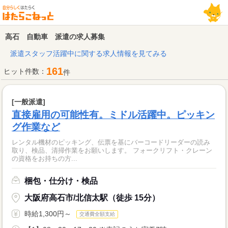
高石 自動車 派遣の求人募集
派遣スタッフ活躍中に関する求人情報を見てみる
161
ヒット件数：
件
[一般派遣]
直接雇用の可能性有。ミドル活躍中。ピッキン
グ作業など
レンタル機材のピッキング、伝票を基にバーコードリーダーの読み
取り、検品、清掃作業をお願いします。 フォークリフト・クレーン
の資格をお持ちの方...
梱包・仕分け・検品
大阪府高石市/北信太駅（徒歩 15分）
時給1,300円～
交通費全額支給