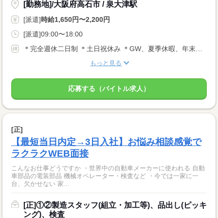
[勤務地]/大阪府高石市 / 泉大津駅
[派遣]
時給1,650円〜2,200円
[派遣]09:00〜18:00
＊完全週休二日制 ＊土日祝休み ＊GW、夏季休暇、年末年始休暇 ＊年次有給休暇
もっと見る
応募する（バイトル求人）
[正]
【最短当日内定→3日入社】お悩み相談感覚で
ラクラクWEB面接
こんなお仕事どうですか ・世界中の自動車メーカーに使われる 自動
車部品の電装部品 機械オペレーター・検査など ・今では一家に一
台、欠かせない 家...
[正]①②製造スタッフ(組立・加工等)、品出し(ピッキ
ング)、検査