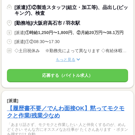
[派遣]①②製造スタッフ(組立・加工等)、品出し(ピッ
キング)、検査
[勤務地]/大阪府高石市 / 羽衣駅
[派遣]
①時給1,250円〜1,800円、②月給20万円〜38.1万円
[派遣]①②08:30〜17:30
◇土日祝休み ※勤務先によって異なります ◇有給休暇あり（入社6ヵ月後に10日付与） ◇産休・育休制度あり 休日多めの職場が多いでが、 月給制なので給料は安定です！
もっと見る
応募する（バイトル求人）
[派遣]
【履歴書不要／でんわ面接OK】黙ってモクモ
クと作業/残業少なめ
「あまり話さず、モクモクと作業したい 人と仲良くするのが、めん
どくさい そんな方にオススメなお仕事が たくさんあります ・ボタン
を押すだけ 自動...