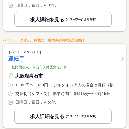
日曜日，祝日，その他
求人詳細を見る
(ハローワークより転載)
ハローワーク求人（掲載元：泉大津公共職業安定所）
パート・アルバイト
運転手
一般財団法人 高石市保健医療センター
大阪府高石市
1,180円〜1,180円 ※フルタイム求人の場合は月額（換算額）、パート求人の場合は時間額を表示しています。
交替制（シフト制） 就業時間１ 8時15分〜10時15分 就業時間２ 15時15分〜17時15分 就業時間に関する特記事項 〇勤務時間１、２とも勤務できる方 <BR> 〇週２回程度、勤務時間延長することがあります。 <BR> 午前８：１５〜１１：３０ 午後１３：３０〜１７：１５
日曜日，祝日，その他
求人詳細を見る
(ハローワークより転載)