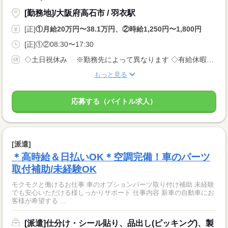
[勤務地]/大阪府高石市 / 羽衣駅
[正]
①月給20万円〜38.1万円、②時給1,250円〜1,800円
[正]①②08:30〜17:30
◇土日祝休み ※勤務先によって異なります ◇有給休暇あり（入社6ヵ月後に10日付与） ◇産休・育休制度あり 休日多めの職場が多いでが、 月給制なので給料は安定です！
もっと見る
応募する（バイトル求人）
[派遣]
＊高時給＆日払いOK＊空調完備！車のパーツ
取付補助/未経験OK
モクモクと働けるお仕事 車のオプションパーツ取り付け補助 未経験
でも安心いただける様しっかりサポート 仕事内容 新車の自動車にお
客様が希望する ...
[派遣]仕分け・シール貼り、品出し(ピッキング)、製