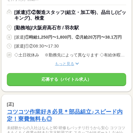
[派遣]①②製造スタッフ(組立・加工等)、品出し(ピッ
キング)、検査
[勤務地]/大阪府高石市 / 羽衣駅
[派遣]
①時給1,250円〜1,800円、②月給20万円〜38.1万円
[派遣]①②08:30〜17:30
◇土日祝休み ※勤務先によって異なります ◇有給休暇あり（入社6ヵ月後に10日付与） ◇産休・育休制度あり 休日多めの職場が多いでが、 月給制なので給料は安定です！
もっと見る
応募する（バイトル求人）
[正]
コツコツ作業好き必見＊部品組立♪スピード内
定！寮費無料も◎
未経験からの入社はなんと90 研修もバッチリ行うから安心 コツコツ
＆もくもく作業が好きな方大歓迎です スタッフがサポートしながら