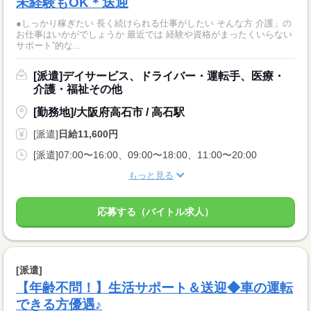
未経験もOK＊送迎
●しっかり稼ぎたい 長く続けられる仕事がしたい そんな方 介護」の
お仕事はいかがでしょうか 最近では 経験や資格がまったくいらない
サポート”的な...
[派遣]デイサービス、ドライバー・運転手、医療・
介護・福祉その他
[勤務地]/大阪府高石市 / 高石駅
[派遣]
日給11,600円
[派遣]07:00〜16:00、09:00〜18:00、11:00〜20:00
もっと見る
応募する（バイトル求人）
[派遣]
【年齢不問！】生活サポート＆送迎◆車の運転
できる方優遇♪