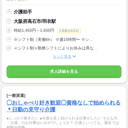
介護助手
大阪府高石市/羽衣駅
時給1,450円～1,650円
交通費全額支給
※シフト制（実働6h） ※週15時間〜 ※シ...
≪シフト制≫勤務シフトによりお休みは異な...
もっと見る
求人詳細を見る
[一般派遣]
◯おしゃべり好き歓迎◯資格なしで始められる
＊日勤の見守り介護
●しっかり稼ぎたい ●今後も長く続けられる仕事がしたい そんな方、
「介護」のお仕事はいかがでしょうか？ 介護といっても、最近では
経験や資格...