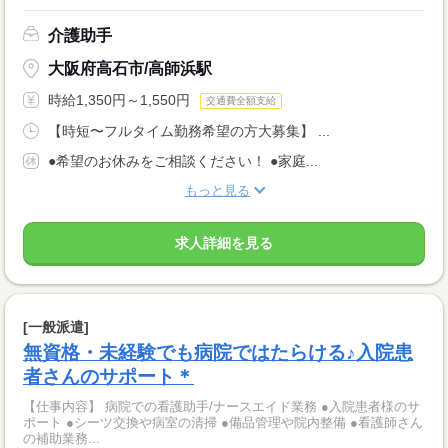
介護助手
大阪府高石市/高師浜駅
時給1,350円～1,550円
交通費全額支給
【時短〜フルタイム勤務希望の方大募集】 ...
●希望のお休みをご相談ください！ ●家庭...
もっと見る
求人詳細を見る
[一般派遣]
無資格・未経験でも病院ではたらける♪入院患
者さんのサポート＊
【仕事内容】 病院での看護助手/ナースエイド業務 ●入院患者様のサ
ポート ●シーツ交換や病室の清掃 ●備品管理や院内整備 ●看護師さん
の補助業務...