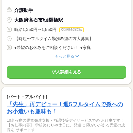
介護助手
大阪府高石市/伽羅橋駅
時給1,350円～1,550円
交通費全額支給
【時短〜フルタイム勤務希望の方大募集】 ...
●希望のお休みをご相談ください！ ●家庭...
もっと見る
求人詳細を見る
[パート・アルバイト]
「先生」再デビュー！週5フルタイムで孫への
お小遣いも趣味も！
10名程度の児童発達支援・放課後等デイサービスでの お仕事です！
【お仕事内容】 学校終わりや休日に、発達に 障がいがある児童の成
長を サポートす...