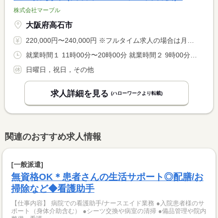
株式会社マーブル
大阪府高石市
220,000円〜240,000円 ※フルタイム求人の場合は月額（換算額）、パート求人の場合は時間額を表示しています。
就業時間１ 11時00分〜20時00分 就業時間２ 9時00分〜18時00分 就業時間に関する特記事項 （１）平日 <BR> （２）土曜日・学校休業日
日曜日，祝日，その他
求人詳細を見る
(ハローワークより転載)
関連のおすすめ求人情報
[一般派遣]
無資格OK＊患者さんの生活サポート◎配膳/お
掃除など◆看護助手
【仕事内容】 病院での看護助手/ナースエイド業務 ●入院患者様のサ
ポート（身体介助含む） ●シーツ交換や病室の清掃 ●備品管理や院内