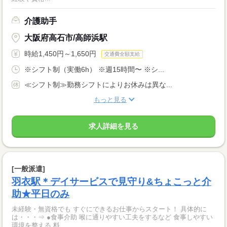
介護助手
大阪府高石市/高師浜駅
時給1,450円～1,650円
交通費全額支給
※シフト制（実働6h） ※週15時間〜 ※シ...
≪シフト制≫勤務シフトによりお休みは異な...
もっと見る
求人詳細を見る
[一般派遣]
羽衣駅＊デイサービスで見守り&ちょこっと介
助★平日のみ
未経験・無資格でも すぐにできるお仕事からスタート！ 具体的に
は・・・⇒ ●食事介助 喉に通りやすい工夫をするなど 食事しやすい
環境を整える 料...