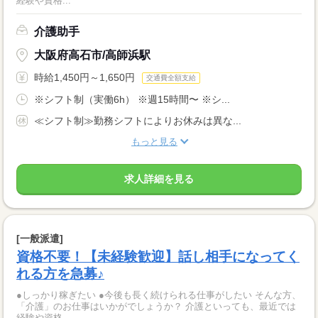
経験や資格...
介護助手
大阪府高石市/高師浜駅
時給1,450円～1,650円
交通費全額支給
※シフト制（実働6h） ※週15時間〜 ※シ...
≪シフト制≫勤務シフトによりお休みは異な...
もっと見る
求人詳細を見る
[一般派遣]
資格不要！【未経験歓迎】話し相手になってく
れる方を急募♪
●しっかり稼ぎたい ●今後も長く続けられる仕事がしたい そんな方、
「介護」のお仕事はいかがでしょうか？ 介護といっても、最近では
経験や資格...