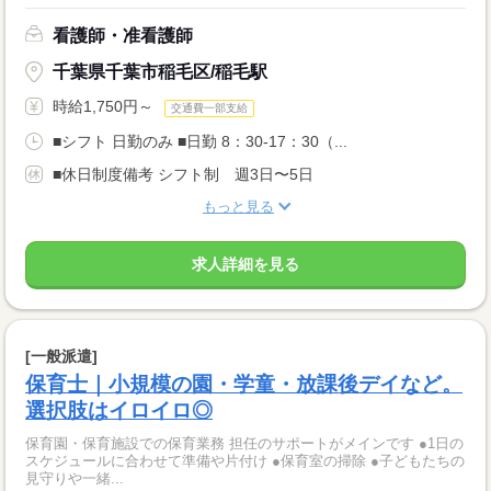
看護師・准看護師
千葉県千葉市稲毛区/稲毛駅
時給1,750円～
交通費一部支給
■シフト 日勤のみ ■日勤 8：30-17：30（...
■休日制度備考 シフト制 週3日〜5日
もっと見る
求人詳細を見る
[一般派遣]
保育士｜小規模の園・学童・放課後デイなど。
選択肢はイロイロ◎
保育園・保育施設での保育業務 担任のサポートがメインです ●1日の
スケジュールに合わせて準備や片付け ●保育室の掃除 ●子どもたちの
見守りや一緒...