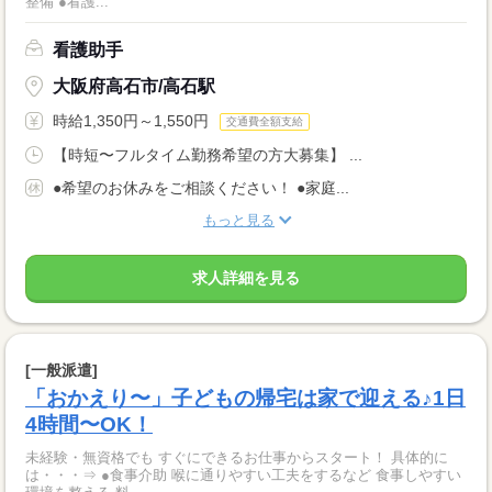
整備 ●看護...
看護助手
大阪府高石市/高石駅
時給1,350円～1,550円
交通費全額支給
【時短〜フルタイム勤務希望の方大募集】 ...
●希望のお休みをご相談ください！ ●家庭...
もっと見る
求人詳細を見る
[一般派遣]
「おかえり〜」子どもの帰宅は家で迎える♪1日
4時間〜OK！
未経験・無資格でも すぐにできるお仕事からスタート！ 具体的に
は・・・⇒ ●食事介助 喉に通りやすい工夫をするなど 食事しやすい