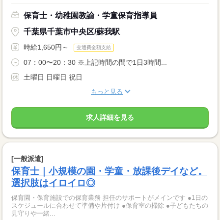
保育士・幼稚園教諭・学童保育指導員
千葉県千葉市中央区/蘇我駅
時給1,650円～
交通費全額支給
07：00〜20：30 ※上記時間の間で1日3時間...
土曜日 日曜日 祝日
もっと見る
求人詳細を見る
[一般派遣]
保育士｜小規模の園・学童・放課後デイなど。
選択肢はイロイロ◎
保育園・保育施設での保育業務 担任のサポートがメインです ●1日の
スケジュールに合わせて準備や片付け ●保育室の掃除 ●子どもたちの
見守りや一緒...