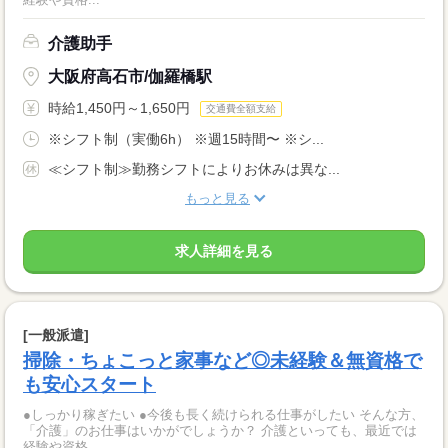
介護助手
大阪府高石市/伽羅橋駅
時給1,450円～1,650円
交通費全額支給
※シフト制（実働6h） ※週15時間〜 ※シ...
≪シフト制≫勤務シフトによりお休みは異な...
もっと見る
求人詳細を見る
[一般派遣]
掃除・ちょこっと家事など◎未経験＆無資格で
も安心スタート
●しっかり稼ぎたい ●今後も長く続けられる仕事がしたい そんな方、
「介護」のお仕事はいかがでしょうか？ 介護といっても、最近では
経験や資格...