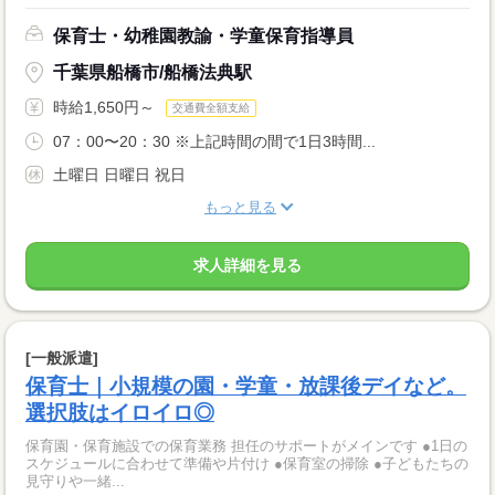
保育士・幼稚園教諭・学童保育指導員
千葉県船橋市/船橋法典駅
時給1,650円～
交通費全額支給
07：00〜20：30 ※上記時間の間で1日3時間...
土曜日 日曜日 祝日
もっと見る
求人詳細を見る
[一般派遣]
保育士｜小規模の園・学童・放課後デイなど。
選択肢はイロイロ◎
保育園・保育施設での保育業務 担任のサポートがメインです ●1日の
スケジュールに合わせて準備や片付け ●保育室の掃除 ●子どもたちの
見守りや一緒...