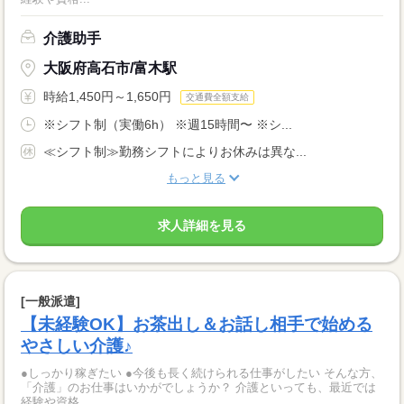
介護助手
大阪府高石市/富木駅
時給1,450円～1,650円
交通費全額支給
※シフト制（実働6h） ※週15時間〜 ※シ...
≪シフト制≫勤務シフトによりお休みは異な...
もっと見る
求人詳細を見る
[一般派遣]
【未経験OK】お茶出し＆お話し相手で始める
やさしい介護♪
●しっかり稼ぎたい ●今後も長く続けられる仕事がしたい そんな方、
「介護」のお仕事はいかがでしょうか？ 介護といっても、最近では
経験や資格...