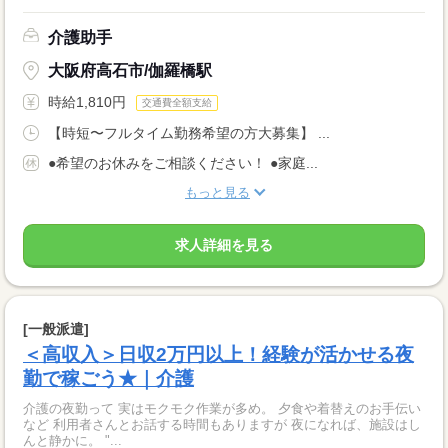
介護助手
大阪府高石市/伽羅橋駅
時給1,810円
交通費全額支給
【時短〜フルタイム勤務希望の方大募集】 ...
●希望のお休みをご相談ください！ ●家庭...
もっと見る
求人詳細を見る
[一般派遣]
＜高収入＞日収2万円以上！経験が活かせる夜
勤で稼ごう★｜介護
介護の夜勤って 実はモクモク作業が多め。 夕食や着替えのお手伝い
など 利用者さんとお話する時間もありますが 夜になれば、施設はし
んと静かに。 "...