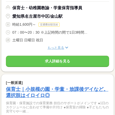
保育士・幼稚園教諭・学童保育指導員
愛知県名古屋市中区/金山駅
時給1,600円～
交通費全額支給
07：00〜20：30 ※上記時間の間で1日3時間...
土曜日 日曜日 祝日
もっと見る
求人詳細を見る
[一般派遣]
保育士｜小規模の園・学童・放課後デイなど。
選択肢はイロイロ◎
保育園・保育施設での保育業務 担任のサポートがメインです ●1日の
スケジュールに合わせて準備や片付け ●保育室の掃除 ●子どもたちの
見守りや一緒...