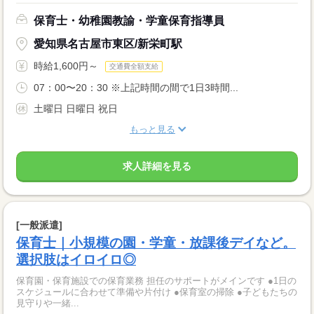
保育士・幼稚園教諭・学童保育指導員
愛知県名古屋市東区/新栄町駅
時給1,600円～
交通費全額支給
07：00〜20：30 ※上記時間の間で1日3時間...
土曜日 日曜日 祝日
もっと見る
求人詳細を見る
[一般派遣]
保育士｜小規模の園・学童・放課後デイなど。
選択肢はイロイロ◎
保育園・保育施設での保育業務 担任のサポートがメインです ●1日の
スケジュールに合わせて準備や片付け ●保育室の掃除 ●子どもたちの
見守りや一緒...