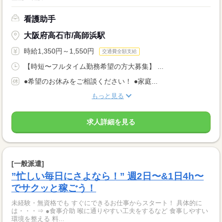
看護助手
大阪府高石市/高師浜駅
時給1,350円～1,550円
交通費全額支給
【時短〜フルタイム勤務希望の方大募集】 ...
●希望のお休みをご相談ください！ ●家庭...
もっと見る
求人詳細を見る
[一般派遣]
”忙しい毎日にさよなら！” 週2日〜&1日4h〜
でサクッと稼ごう！
未経験・無資格でも すぐにできるお仕事からスタート！ 具体的に
は・・・⇒ ●食事介助 喉に通りやすい工夫をするなど 食事しやすい
環境を整える 料...