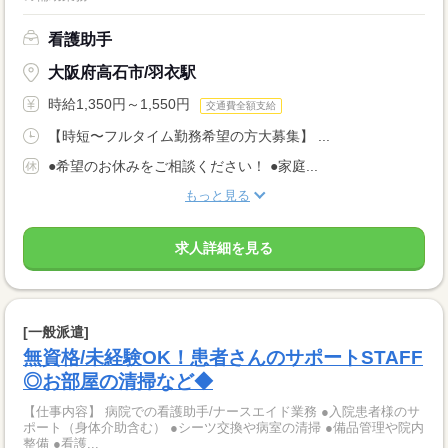
看護助手
大阪府高石市/羽衣駅
時給1,350円～1,550円
交通費全額支給
【時短〜フルタイム勤務希望の方大募集】 ...
●希望のお休みをご相談ください！ ●家庭...
もっと見る
求人詳細を見る
[一般派遣]
無資格/未経験OK！患者さんのサポートSTAFF
◎お部屋の清掃など◆
【仕事内容】 病院での看護助手/ナースエイド業務 ●入院患者様のサ
ポート（身体介助含む） ●シーツ交換や病室の清掃 ●備品管理や院内
整備 ●看護...