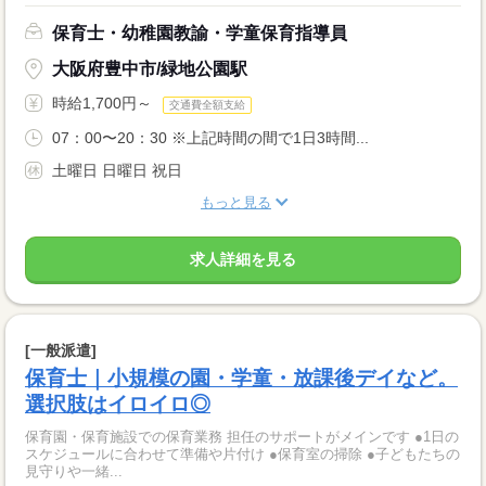
保育士・幼稚園教諭・学童保育指導員
大阪府豊中市/緑地公園駅
時給1,700円～
交通費全額支給
07：00〜20：30 ※上記時間の間で1日3時間...
土曜日 日曜日 祝日
もっと見る
求人詳細を見る
[一般派遣]
保育士｜小規模の園・学童・放課後デイなど。
選択肢はイロイロ◎
保育園・保育施設での保育業務 担任のサポートがメインです ●1日の
スケジュールに合わせて準備や片付け ●保育室の掃除 ●子どもたちの
見守りや一緒...