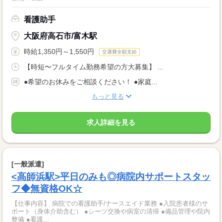
看護助手
大阪府高石市/富木駅
時給1,350円～1,550円
交通費全額支給
【時短〜フルタイム勤務希望の方大募集】 ...
●希望のお休みをご相談ください！ ●家庭...
もっと見る
求人詳細を見る
[一般派遣]
<高師浜駅>平日のみも◎病院内サポートスタッ
フ◆無資格OK☆
【仕事内容】 病院での看護助手/ナースエイド業務 ●入院患者様のサ
ポート（身体介助含む） ●シーツ交換や病室の清掃 ●備品管理や院内
整備 ●看護...