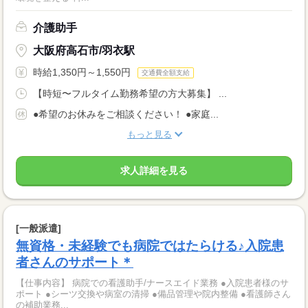
介護助手
大阪府高石市/羽衣駅
時給1,350円～1,550円
交通費全額支給
【時短〜フルタイム勤務希望の方大募集】 ...
●希望のお休みをご相談ください！ ●家庭...
もっと見る
求人詳細を見る
[一般派遣]
無資格・未経験でも病院ではたらける♪入院患
者さんのサポート＊
【仕事内容】 病院での看護助手/ナースエイド業務 ●入院患者様のサ
ポート ●シーツ交換や病室の清掃 ●備品管理や院内整備 ●看護師さん
の補助業務...