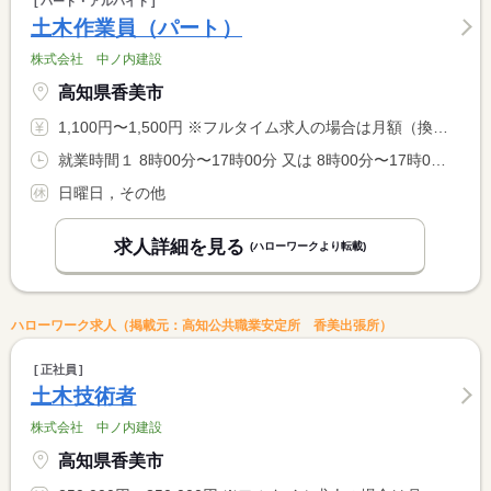
パート・アルバイト
土木作業員（パート）
株式会社 中ノ内建設
高知県香美市
1,100円〜1,500円 ※フルタイム求人の場合は月額（換算額）、パート求人の場合は時間額を表示しています。
就業時間１ 8時00分〜17時00分 又は 8時00分〜17時00分の時間の間の5時間程度 就業時間に関する特記事項 基本は（１）の時間ですが業務により前後します。 <BR> ＊就業時間８時〜１７時の間で勤務時間相談ＯＫ！ <BR> ＊週２・３日からＯＫ！ <BR> ＊休憩時間は１０時・１５時から各３０分、１２時から６０分
日曜日，その他
求人詳細を見る
(ハローワークより転載)
ハローワーク求人（掲載元：高知公共職業安定所 香美出張所）
正社員
土木技術者
株式会社 中ノ内建設
高知県香美市