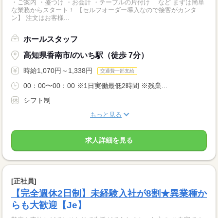
・ご案内 ・盛つけ ・お会計 ・テーブルの片付け など まずは簡単
な業務からスタート！ 【セルフオーダー導入なので接客がカンタ
ン】 注文はお客様...
ホールスタッフ
高知県香南市/のいち駅（徒歩 7分）
時給1,070円～1,338円
交通費一部支給
00：00〜00：00 ※1日実働最低2時間 ※残業...
シフト制
もっと見る
求人詳細を見る
[正社員]
【完全週休2日制】未経験入社が8割★異業種か
らも大歓迎【Je】