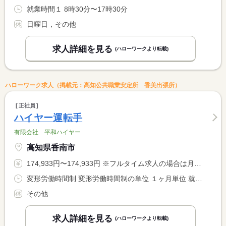
就業時間１ 8時30分〜17時30分
日曜日，その他
求人詳細を見る
(ハローワークより転載)
ハローワーク求人（掲載元：高知公共職業安定所 香美出張所）
正社員
ハイヤー運転手
有限会社 平和ハイヤー
高知県香南市
174,933円〜174,933円 ※フルタイム求人の場合は月額（換算額）、パート求人の場合は時間額を表示しています。
変形労働時間制 変形労働時間制の単位 １ヶ月単位 就業時間１ 6時00分〜18時00分 就業時間２ 9時00分〜0時00分 就業時間に関する特記事項 （１）は休憩時間１２０分。（２）は休憩時間１８０分 <BR> ＊月平均４５時間程度の労使協定に基づく時間外勤務があります。
その他
求人詳細を見る
(ハローワークより転載)