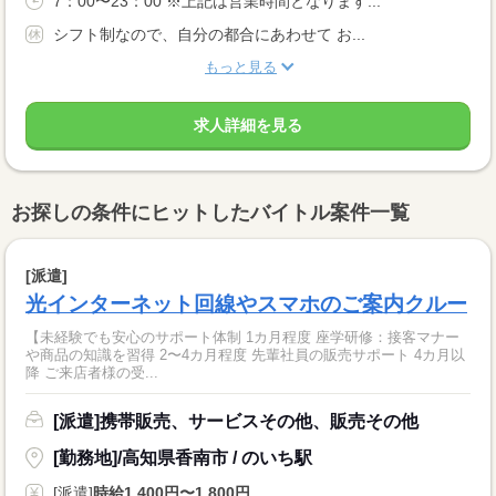
7：00〜23：00 ※上記は営業時間となります...
シフト制なので、自分の都合にあわせて お...
もっと見る
求人詳細を見る
お探しの条件にヒットしたバイトル案件一覧
[派遣]
光インターネット回線やスマホのご案内クルー
【未経験でも安心のサポート体制 1カ月程度 座学研修：接客マナー
や商品の知識を習得 2〜4カ月程度 先輩社員の販売サポート 4カ月以
降 ご来店者様の受...
[派遣]携帯販売、サービスその他、販売その他
[勤務地]/高知県香南市 / のいち駅
[派遣]
時給1,400円〜1,800円