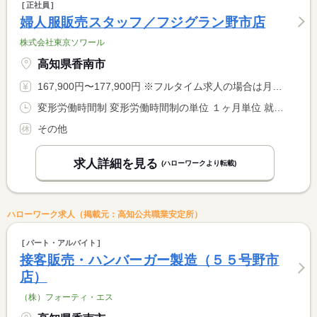
正社員
婦人服販売スタッフ／フジグラン野市店
株式会社東京ソワール
高知県香南市
167,900円〜177,900円 ※フルタイム求人の場合は月額（換算額）、パート求人の場合は時間額を表示しています。
変形労働時間制 変形労働時間制の単位 １ヶ月単位 就業時間１ 9時45分〜18時00分 就業時間に関する特記事項 月平均１６３．１２時間勤務
その他
求人詳細を見る
(ハローワークより転載)
ハローワーク求人（掲載元：高知公共職業安定所）
パート・アルバイト
接客販売・ハンバーガー製造（５５号野市
店）
（株）フォーティ・エス