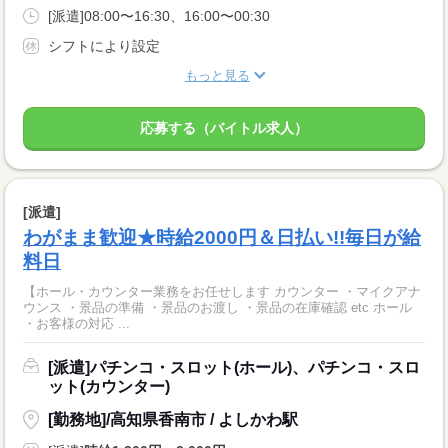
[派遣]08:00〜16:30、16:00〜00:30
シフトにより設定
もっと見る
応募する（バイトル求人）
[派遣]
わがまま歓迎★時給2000円＆日払い!!毎日が給
料日
【ホール・カウンター業務をお任せします カウンター ・マイクアナ
ウンス ・景品の準備 ・景品のお渡し ・景品の在庫確認 etc ホール
・お客様の対応 ...
[派遣]パチンコ・スロット(ホール)、パチンコ・スロ
ット(カウンター)
[勤務地]/高知県香南市 / よしかわ駅