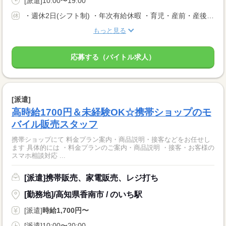
[派遣]10:00〜19:00
・週休2日(シフト制) ・年次有給休暇 ・育児・産前・産後休暇 ・弔事休暇 ・結婚休暇 ・出産休暇 ・交通遮断休暇 ・感染症休暇 ・罹災休暇 ・私傷病休暇 ・その他社内規定による休暇多数有
もっと見る
応募する（バイトル求人）
[派遣]
高時給1700円＆未経験OK☆携帯ショップのモ
バイル販売スタッフ
携帯ショップにて 料金プラン案内・商品説明・接客などをお任せし
ます 具体的には ・料金プランのご案内・商品説明 ・接客・お客様の
スマホ相談対応 ...
[派遣]携帯販売、家電販売、レジ打ち
[勤務地]/高知県香南市 / のいち駅
[派遣]
時給1,700円〜
[派遣]10:00〜20:00