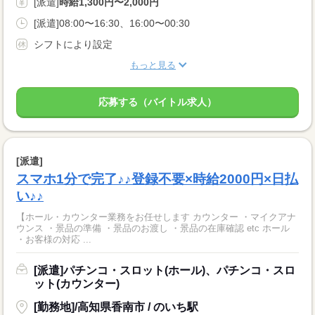
[派遣]
時給1,300円〜2,000円
[派遣]08:00〜16:30、16:00〜00:30
シフトにより設定
もっと見る
応募する（バイトル求人）
[派遣]
スマホ1分で完了♪♪登録不要×時給2000円×日払
い♪♪
【ホール・カウンター業務をお任せします カウンター ・マイクアナ
ウンス ・景品の準備 ・景品のお渡し ・景品の在庫確認 etc ホール
・お客様の対応 ...
[派遣]パチンコ・スロット(ホール)、パチンコ・スロ
ット(カウンター)
[勤務地]/高知県香南市 / のいち駅