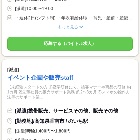
[派遣]10:00〜19:00
・週休2日(シフト制) ・年次有給休暇 ・育児・産前・産後休暇 ・弔事休暇 ・結婚休暇 ・出産休暇 ・交通遮断休暇 ・感染症休暇 ・罹災休暇 ・私傷病休暇 ・その他社内規定による休暇多数有
もっと見る
応募する（バイトル求人）
[派遣]
イベント企画や販売staff
【未経験スタートの方 1)座学研修にて、接客マナーや商品の研修 約
1カ月 2)先輩社員の販売サポート業務 約2〜3カ月 3)スマホの操作方
法等のサポート業...
[派遣]携帯販売、サービスその他、販売その他
[勤務地]/高知県香南市 / のいち駅
[派遣]
時給1,400円〜1,800円