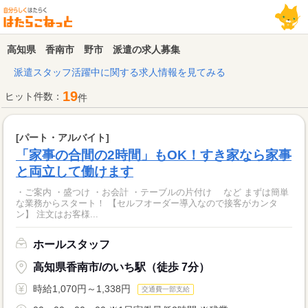
高知県 香南市 野市 派遣の求人募集
派遣スタッフ活躍中に関する求人情報を見てみる
19
ヒット件数：
件
[パート・アルバイト]
「家事の合間の2時間」もOK！すき家なら家事
と両立して働けます
・ご案内 ・盛つけ ・お会計 ・テーブルの片付け など まずは簡単
な業務からスタート！ 【セルフオーダー導入なので接客がカンタ
ン】 注文はお客様...
ホールスタッフ
高知県香南市/のいち駅（徒歩 7分）
時給1,070円～1,338円
交通費一部支給