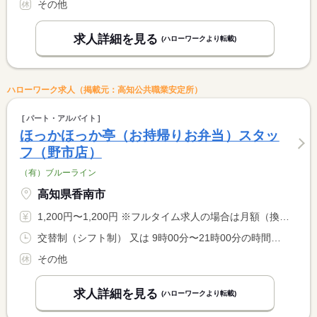
その他
求人詳細を見る
(ハローワークより転載)
ハローワーク求人（掲載元：高知公共職業安定所）
パート・アルバイト
ほっかほっか亭（お持帰りお弁当）スタッ
フ（野市店）
（有）ブルーライン
高知県香南市
1,200円〜1,200円 ※フルタイム求人の場合は月額（換算額）、パート求人の場合は時間額を表示しています。
交替制（シフト制） 又は 9時00分〜21時00分の時間の間の4時間以上 就業時間に関する特記事項 ＊勤務時間帯はシフトにより変動します <BR> ＊１日４時間以上〜勤務可 ＊勤務時間の相談応じます <BR> ＊土日祝お休みの相談応じます <BR> ＊休憩時間は労働条件に応じて法定通り
その他
求人詳細を見る
(ハローワークより転載)