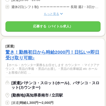
週休2日(シフト制) ーーーーーーーーー 長期 週2・3日からOK 週4日以上OK 週5日 シフト自由 シフト制 家庭都合休OK 副業・WワークOK ーーーーーーーーー
もっと見る
応募する（バイトル求人）
[派遣]
驚き！勤務初日から時給2000円！日払い×即日
受け取り可能♪
【ホール・カウンター業務をお任せします カウンター ・マイクアナ
ウンス ・景品の準備 ・景品のお渡し ・景品の在庫確認 etc ホール
・お客様の対応 ...
[派遣]パチンコ・スロット(ホール)、パチンコ・スロ
ット(カウンター)
[勤務地]/高知県香南市 / 立田駅
[派遣]
時給1,300円〜2,000円