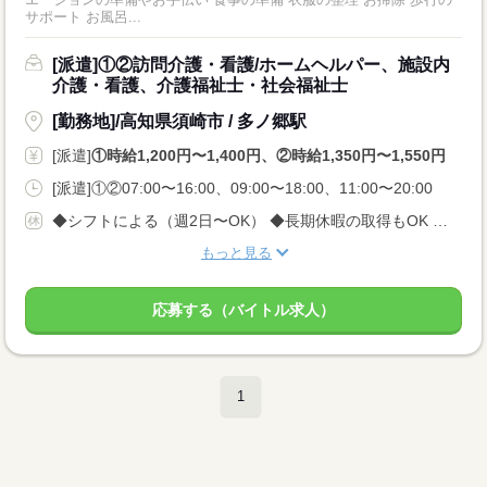
サポート お風呂...
[派遣]①②訪問介護・看護/ホームヘルパー、施設内
介護・看護、介護福祉士・社会福祉士
[勤務地]/高知県須崎市 / 多ノ郷駅
[派遣]
①時給1,200円〜1,400円、②時給1,350円〜1,550円
[派遣]①②07:00〜16:00、09:00〜18:00、11:00〜20:00
◆シフトによる（週2日〜OK） ◆長期休暇の取得もOK 勤務曜日、休み希望はお気軽にご相談ください やむを得ない急なお休みにも理解のある職場です
もっと見る
応募する（バイトル求人）
1