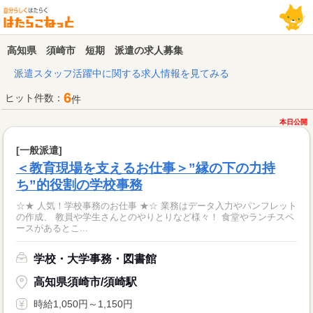
高知県 須崎市 短期 派遣の求人募集
派遣スタッフ活躍中に関する求人情報を見てみる
6
ヒット件数：
件
本日公開
[一般派遣]
＜教育現場を支えるお仕事＞”縁の下の力持
ち”的役割の学校事務
☆★ 人気！学校事務のお仕事 ★☆ 業務はデータ入力やパンフレット
の作成、 教員や学生さんとのやりとりなど様々！ 食堂やランチスペ
ースがあるとこ...
学校・大学事務・図書館
高知県須崎市/須崎駅
時給1,050円～1,150円