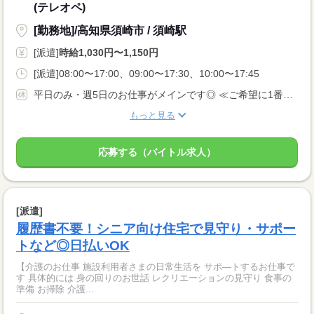
(テレオペ)
[勤務地]/高知県須崎市 / 須崎駅
[派遣]
時給1,030円〜1,150円
[派遣]08:00〜17:00、09:00〜17:30、10:00〜17:45
平日のみ・週5日のお仕事がメインです◎ ≪ご希望に1番近いお仕事をご紹介いたします♪≫
もっと見る
応募する（バイトル求人）
[派遣]
履歴書不要！シニア向け住宅で見守り・サポー
トなど◎日払いOK
【介護のお仕事 施設利用者さまの日常生活を サポ—トするお仕事で
す 具体的には 身の回りのお世話 レクリエーションの見守り 食事の
準備 お掃除 介護...