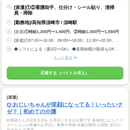
[派遣]①②看護助手、仕分け・シール貼り、清掃
員・掃除
[勤務地]/高知県須崎市 / 須崎駅
[派遣]
①時給1,200円〜1,400円、②時給1,350円〜1,550円
[派遣]①07:00〜16:00、09:00〜18:00、11:00〜20:00、②07:00〜16:00、11:00〜20:00、17:00〜09:00
◆シフトによる（週3日〜OK） ◆長期休暇の取得もOK 勤務曜日、休み希望はお気軽にご相談ください やむを得ない急なお休みにも理解のある職場です
もっと見る
応募する（バイトル求人）
[派遣]
Q:おじいちゃんが笑顔になってる！いったいナ
ゼ？｜初めての介護
利用者さんの日常生活を お手伝いするお仕事です 具体的には レクリ
エーションの準備やお手伝い 食事の準備 衣服の整理 お掃除 歩行の
サポート お風呂...