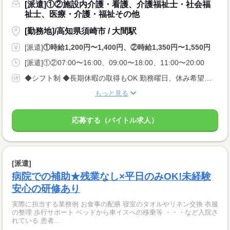
[派遣]①②施設内介護・看護、介護福祉士・社会福
祉士、医療・介護・福祉その他
[勤務地]/高知県須崎市 / 大間駅
[派遣]
①時給1,200円〜1,400円、②時給1,350円〜1,550円
[派遣]①②07:00〜16:00、09:00〜18:00、11:00〜20:00
◆シフト制 ◆長期休暇の取得もOK 勤務曜日、休み希望はお気軽にご相談ください。 やむを得ない急なお休みにも理解のある職場です。
もっと見る
応募する（バイトル求人）
[派遣]
病院での補助★残業なし×平日のみOK!未経験
安心の研修あり
実際に担当する業務例 お食事の配膳 寝室のタオルやリネン交換 衣服
の整理 歩行サポート ベッドから車イスへの移乗等 ・・・など入院さ
れている 患者...