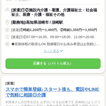
[派遣]①②施設内介護・看護、介護福祉士・社会福
祉士、医療・介護・福祉その他
[勤務地]/高知県須崎市 / 須崎駅
[派遣]
①時給1,200円〜1,400円、②時給1,350円〜1,550円
[派遣]①②07:00〜16:00、09:00〜18:00、11:00〜20:00
◆長期休暇の取得もOK 勤務曜日やお休み希望はお気軽にご相談ください。 やむを得ない急なお休みにも理解のある職場です。
もっと見る
応募する（バイトル求人）
[派遣]
スマホで簡単登録♪スタート後も、電話やLINE
で気軽に相談◎介護
利用者さんの日常生活を お手伝いするお仕事です 具体的には レクリ
エーションの準備やお手伝い 食事の準備 衣服の整理 お掃除 歩行の