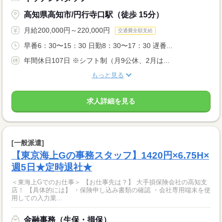
高知県高知市/円行寺口駅（徒歩 15分）
月給200,000円～220,000円
交通費全額支給
早番6：30〜15：30 日勤8：30〜17：30 遅番...
年間休日107日 ※シフト制（月9公休、2月は...
もっと見る
求人詳細を見る
[一般派遣]
【東京海上Gの事務スタッフ】1420円×6.75H×
週5日★定時退社★
＜東海上Gでのお仕事＞ 【お仕事先は？】 大手損保険会社の高知支
店！ 【具体的には】 ・保険申し込み書類の確認 ・会社専用端末を使
用しての入力業...
金融事務（生保・損保）