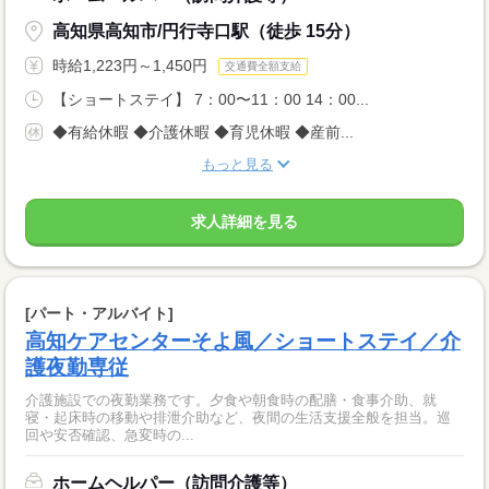
高知県高知市/円行寺口駅（徒歩 15分）
時給1,223円～1,450円
交通費全額支給
【ショートステイ】 7：00〜11：00 14：00...
◆有給休暇 ◆介護休暇 ◆育児休暇 ◆産前...
もっと見る
求人詳細を見る
[パート・アルバイト]
高知ケアセンターそよ風／ショートステイ／介
護夜勤専従
介護施設での夜勤業務です。夕食や朝食時の配膳・食事介助、就
寝・起床時の移動や排泄介助など、夜間の生活支援全般を担当。巡
回や安否確認、急変時の...
ホームヘルパー（訪問介護等）