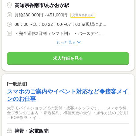
高知県香南市/あかおか駅
月給280,000円～451,000円
交通費全額支給
08：00〜18：00 22：00〜07：00 ※現場によ...
・完全週休2日制（シフト制） ・バースデイ...
もっと見る
求人詳細を見る
[一般派遣]
スマホのご案内やイベント対応など◆接客メイ
ンのお仕事
大手モバイルショップでの受付・接客スタッフです。 ・スマホや料
金プランのご案内 ・新規契約、機種変更の受付 ・操作方法のご説明
・POP作成 ・イ...
携帯・家電販売