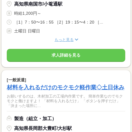
高知県南国市/小篭通駅
時給1,200円～
［1］7：50〜16：55 ［2］19：15〜4：20 ［...
土曜日 日曜日
もっと見る
求人詳細を見る
[一般派遣]
材料を入れるだけのモクモク軽作業◇土日休み
お願いするのは、木材加工の工場内作業です。 簡単作業なのでモク
モクと働けますよ！ 「材料を入れるだけ」 「ボタンを押すだけ」
「決まった場所に...
製造（組立・加工）
高知県長岡郡大豊町/大杉駅