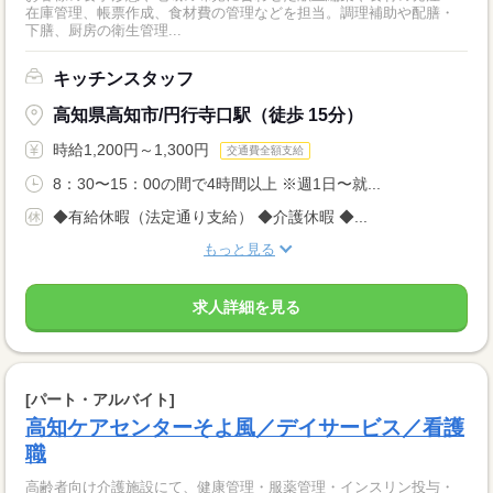
在庫管理、帳票作成、食材費の管理などを担当。調理補助や配膳・
下膳、厨房の衛生管理...
キッチンスタッフ
高知県高知市/円行寺口駅（徒歩 15分）
時給1,200円～1,300円
交通費全額支給
8：30〜15：00の間で4時間以上 ※週1日〜就...
◆有給休暇（法定通り支給） ◆介護休暇 ◆...
もっと見る
求人詳細を見る
[パート・アルバイト]
高知ケアセンターそよ風／デイサービス／看護
職
高齢者向け介護施設にて、健康管理・服薬管理・インスリン投与・