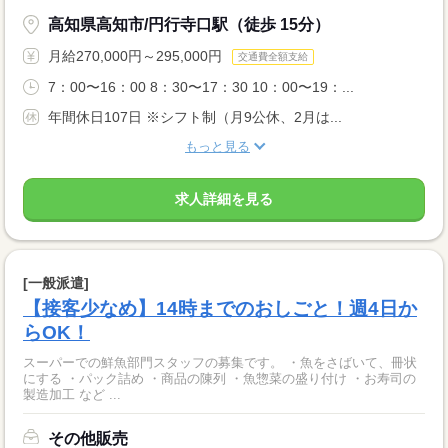
高知県高知市/円行寺口駅（徒歩 15分）
月給270,000円～295,000円
交通費全額支給
7：00〜16：00 8：30〜17：30 10：00〜19：...
年間休日107日 ※シフト制（月9公休、2月は...
もっと見る
求人詳細を見る
[一般派遣]
【接客少なめ】14時までのおしごと！週4日か
らOK！
スーパーでの鮮魚部門スタッフの募集です。 ・魚をさばいて、冊状
にする ・パック詰め ・商品の陳列 ・魚惣菜の盛り付け ・お寿司の
製造加工 など ...
その他販売