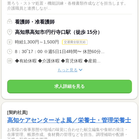
胃ろう・ストマ処置・機能訓練・各種書類作成などを担当します。
介護職員と連携しなが...
看護師・准看護師
高知県高知市/円行寺口駅（徒歩 15分）
時給1,300円～1,500円
交通費全額支給
8：30‾17：00 ※週5日1日4時間〜 休憩60分...
◆有給休暇 ◆介護休暇 ◆育児休暇 ◆産前...
もっと見る
求人詳細を見る
[契約社員]
高知ケアセンターそよ風／栄養士・管理栄養士
お客様の食事形態や地域の味覚に合わせた献立編集や食材の発注・
在庫管理、帳票作成、食材費の管理などを担当。調理補助や配膳・