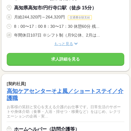
高知県高知市/円行寺口駅（徒歩 15分）
月給244,320円～264,320円
交通費全額支給
8：00〜17：00 8：30〜17：30 休憩60分 残...
年間休日107日 ※シフト制（月9公休、2月は...
もっと見る
求人詳細を見る
[契約社員]
高知ケアセンターそよ風／ショートステイ／介
護職
お客様の笑顔と安心を支える介護のお仕事です。日常生活のサポー
トや身体介助（食事・入浴・排せつ・移乗など）をはじめ、レクリ
エーションの企画・実...
ホームヘルパー（訪問介護等）