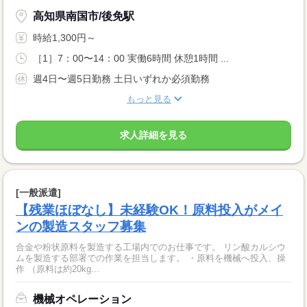
高知県南国市/後免駅
時給1,300円～
［1］7：00〜14：00 実働6時間 休憩1時間 ...
週4日〜週5日勤務 土日いずれか必須勤務
もっと見る
求人詳細を見る
[一般派遣]
【残業ほぼなし】未経験OK！原料投入がメイ
ンの製造スタッフ募集
合金や粉状原料を製造する工場内でのお仕事です。 リン酸カルシウ
ムを製造する部署での作業を担当します。 ・原料を機械へ投入、操
作 （原料は約20kg...
機械オペレーション