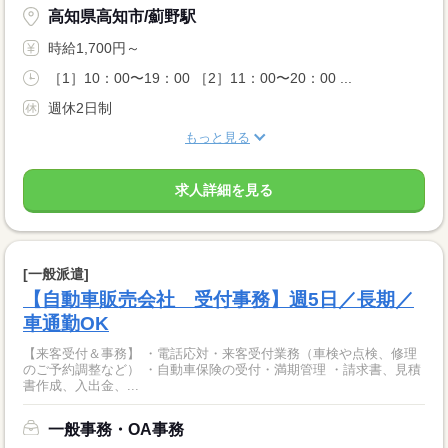
高知県高知市/薊野駅
時給1,700円～
［1］10：00〜19：00 ［2］11：00〜20：00 ...
週休2日制
もっと見る
求人詳細を見る
[一般派遣]
【自動車販売会社 受付事務】週5日／長期／
車通勤OK
【来客受付＆事務】 ・電話応対・来客受付業務（車検や点検、修理
のご予約調整など） ・自動車保険の受付・満期管理 ・請求書、見積
書作成、入出金、...
一般事務・OA事務