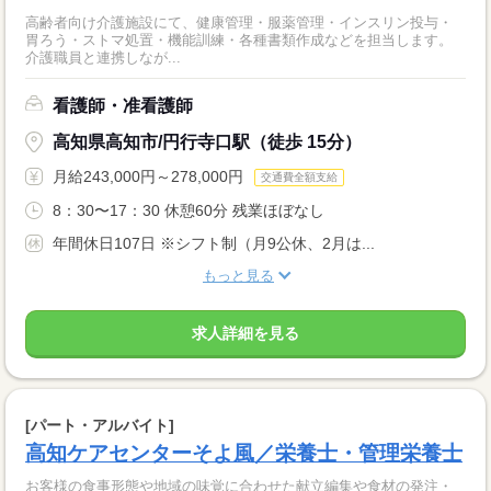
高齢者向け介護施設にて、健康管理・服薬管理・インスリン投与・
胃ろう・ストマ処置・機能訓練・各種書類作成などを担当します。
介護職員と連携しなが...
看護師・准看護師
高知県高知市/円行寺口駅（徒歩 15分）
月給243,000円～278,000円
交通費全額支給
8：30〜17：30 休憩60分 残業ほぼなし
年間休日107日 ※シフト制（月9公休、2月は...
もっと見る
求人詳細を見る
[パート・アルバイト]
高知ケアセンターそよ風／栄養士・管理栄養士
お客様の食事形態や地域の味覚に合わせた献立編集や食材の発注・