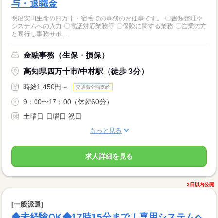
与・退職金
明治安田生命の四万十・宿毛での事務のお仕事です。 〇書類整理や
システムへの入力 〇電話対応業務等 〇保険に関する業務 〇営業の方
と同行し事務サポ...
金融事務（生保・損保）
高知県四万十市/中村駅（徒歩 3分）
時給1,450円～
交通費全額支給
9：00〜17：00（休憩60分）
土曜日 日曜日 祝日
もっと見る
求人詳細を見る
3日以内公開
[一般派遣]
◆未経験OK◆17時15分まで！専用システムへ