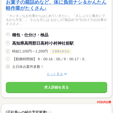
お菓子の箱詰めなど、体に負担ナシ＆かんたん
軽作業がたくさん♪
「カンタンなお仕事からはじめていきたい」 「久しぶりに働きにで
るから不安…」 そんな方には おかしの”箱詰め”や”仕分け”のお仕事が
オススメ...
梱包・仕分け・検品
高知県高岡郡日高村/小村神社前駅
時給1,100円～1,200円
交通費全額支給
【勤務時間例】 8：00-16：00／9：00-17：0...
土日休み案件多数！
もっと見る
求人詳細を見る
3日以内公開
[正社員への紹介予定派遣]
?