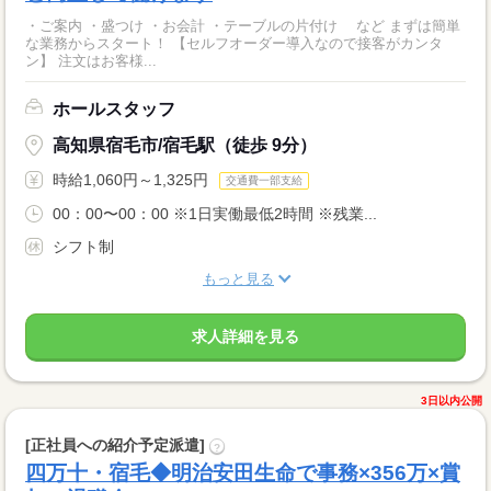
・ご案内 ・盛つけ ・お会計 ・テーブルの片付け など まずは簡単
な業務からスタート！ 【セルフオーダー導入なので接客がカンタ
ン】 注文はお客様...
ホールスタッフ
高知県宿毛市/宿毛駅（徒歩 9分）
時給1,060円～1,325円
交通費一部支給
00：00〜00：00 ※1日実働最低2時間 ※残業...
シフト制
もっと見る
求人詳細を見る
3日以内公開
[正社員への紹介予定派遣]
?
四万十・宿毛◆明治安田生命で事務×356万×賞