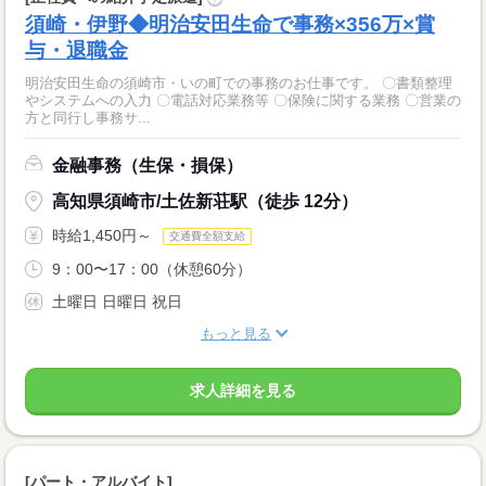
須崎・伊野◆明治安田生命で事務×356万×賞
与・退職金
明治安田生命の須崎市・いの町での事務のお仕事です。 〇書類整理
やシステムへの入力 〇電話対応業務等 〇保険に関する業務 〇営業の
方と同行し事務サ...
金融事務（生保・損保）
高知県須崎市/土佐新荘駅（徒歩 12分）
時給1,450円～
交通費全額支給
9：00〜17：00（休憩60分）
土曜日 日曜日 祝日
もっと見る
求人詳細を見る
[パート・アルバイト]