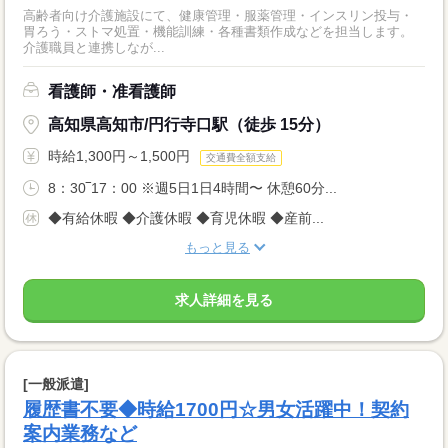
高齢者向け介護施設にて、健康管理・服薬管理・インスリン投与・
胃ろう・ストマ処置・機能訓練・各種書類作成などを担当します。
介護職員と連携しなが...
看護師・准看護師
高知県高知市/円行寺口駅（徒歩 15分）
時給1,300円～1,500円
交通費全額支給
8：30‾17：00 ※週5日1日4時間〜 休憩60分...
◆有給休暇 ◆介護休暇 ◆育児休暇 ◆産前...
もっと見る
求人詳細を見る
[一般派遣]
履歴書不要◆時給1700円☆男女活躍中！契約
案内業務など