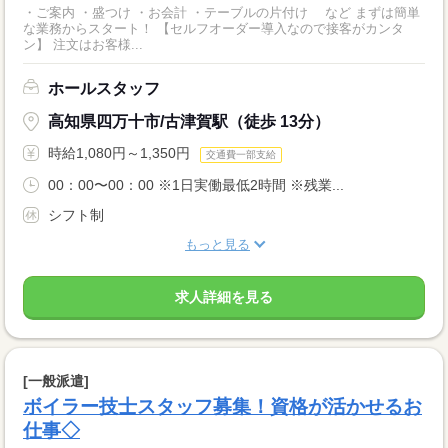
・ご案内 ・盛つけ ・お会計 ・テーブルの片付け など まずは簡単
な業務からスタート！ 【セルフオーダー導入なので接客がカンタ
ン】 注文はお客様...
ホールスタッフ
高知県四万十市/古津賀駅（徒歩 13分）
時給1,080円～1,350円
交通費一部支給
00：00〜00：00 ※1日実働最低2時間 ※残業...
シフト制
もっと見る
求人詳細を見る
[一般派遣]
ボイラー技士スタッフ募集！資格が活かせるお
仕事◇