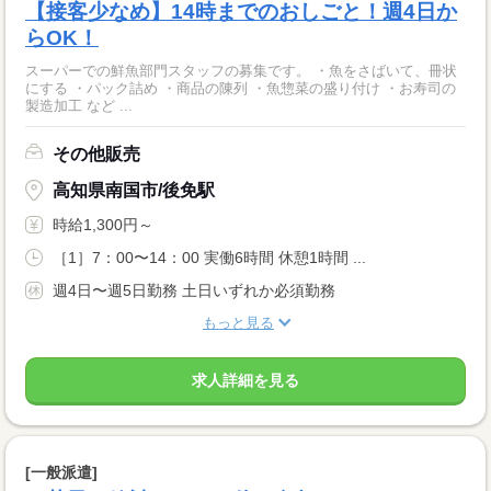
【接客少なめ】14時までのおしごと！週4日か
らOK！
スーパーでの鮮魚部門スタッフの募集です。 ・魚をさばいて、冊状
にする ・パック詰め ・商品の陳列 ・魚惣菜の盛り付け ・お寿司の
製造加工 など ...
その他販売
高知県南国市/後免駅
時給1,300円～
［1］7：00〜14：00 実働6時間 休憩1時間 ...
週4日〜週5日勤務 土日いずれか必須勤務
もっと見る
求人詳細を見る
[一般派遣]