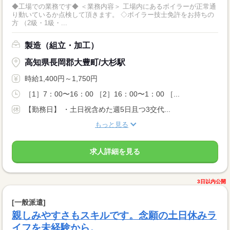
◆工場での業務です◆ ＜業務内容＞ 工場内にあるボイラーが正常通
り動いているか点検して頂きます。 ◇ボイラー技士免許をお持ちの
方 （2級・1級・...
製造（組立・加工）
高知県長岡郡大豊町/大杉駅
時給1,400円～1,750円
［1］7：00〜16：00 ［2］16：00〜1：00 ［...
【勤務日】 ・土日祝含めた週5日且つ3交代...
もっと見る
求人詳細を見る
3日以内公開
[一般派遣]
親しみやすさもスキルです。念願の土日休みラ
イフを未経験から。