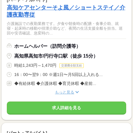
高知ケアセンターそよ風／ショートステイ／介
護夜勤専従
介護施設での夜勤業務です。夕食や朝食時の配膳・食事介助、就
寝・起床時の移動や排泄介助など、夜間の生活支援全般を担当。巡
回や安否確認、急変時の...
ホームヘルパー（訪問介護等）
高知県高知市/円行寺口駅（徒歩 15分）
時給1,243円～1,470円
交通費全額支給
16：00〜翌9：00 ※週1日〜月5回以上入れる...
◆有給休暇 ◆介護休暇 ◆育児休暇 ◆産前...
もっと見る
求人詳細を見る
[パート・アルバイト]