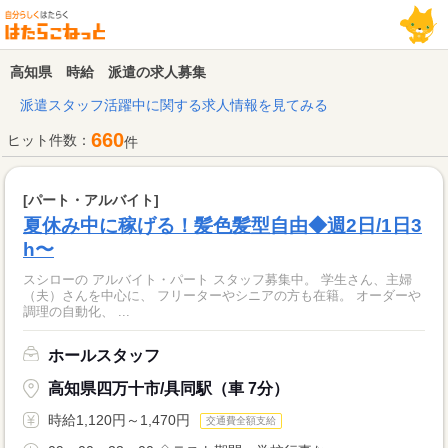
高知県 時給 派遣の求人募集
派遣スタッフ活躍中に関する求人情報を見てみる
660
ヒット件数：
件
[パート・アルバイト]
夏休み中に稼げる！髪色髪型自由◆週2日/1日3
h〜
スシローの アルバイト・パート スタッフ募集中。 学生さん、主婦
（夫）さんを中心に、 フリーターやシニアの方も在籍。 オーダーや
調理の自動化、 ...
ホールスタッフ
高知県四万十市/具同駅（車 7分）
時給1,120円～1,470円
交通費全額支給