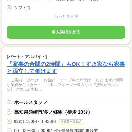
シフト制
もっと見る
求人詳細を見る
[パート・アルバイト]
「家事の合間の2時間」もOK！すき家なら家事
と両立して働けます
・ご案内 ・盛つけ ・お会計 ・テーブルの片付け など まずは簡単
な業務からスタート！ 【セルフオーダー導入なので接客がカンタ
ン】 注文はお客様...
ホールスタッフ
高知県須崎市/多ノ郷駅（徒歩 10分）
時給1,150円～1,438円
交通費一部支給
00：00〜00：00 ※1日実働最低2時間 ※残業...