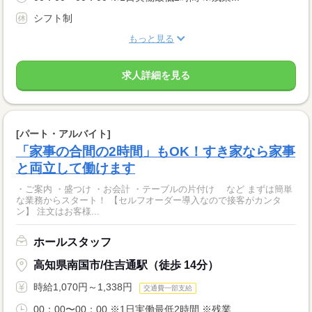
シフト制
もっと見る
求人詳細を見る
[パート・アルバイト]
「家事の合間の2時間」もOK！すき家なら家事
と両立して働けます
・ご案内 ・盛つけ ・お会計 ・テーブルの片付け など まずは簡単
な業務からスタート！ 【セルフオーダー導入なので接客がカンタ
ン】 注文はお客様...
ホールスタッフ
高知県南国市/住吉通駅（徒歩 14分）
時給1,070円～1,338円
交通費一部支給
00：00〜00：00 ※1日実働最低2時間 ※残業...