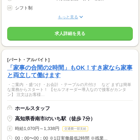
シフト制
もっと見る
求人詳細を見る
[パート・アルバイト]
「家事の合間の2時間」もOK！すき家なら家事
と両立して働けます
・ご案内 ・盛つけ ・お会計 ・テーブルの片付け など まずは簡単
な業務からスタート！ 【セルフオーダー導入なので接客がカンタ
ン】 注文はお客様...
ホールスタッフ
高知県香南市/のいち駅（徒歩 7分）
時給1,070円～1,338円
交通費一部支給
00：00〜00：00 ※1日実働最低2時間 ※残業...