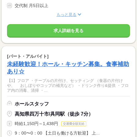
交代制 月5日以上
もっと見る
求人詳細を見る
[パート・アルバイト]
未経験歓迎！ホール・キッチン募集。食事補助
あり☆
【1】フロア ・テーブルの片付け、セッティング （食器の片付け
や、 おしぼりやコップの補充など） ・ドリンク作り&提供 ・フロ
ア内の消毒、清掃 ・...
ホールスタッフ
高知県四万十市/具同駅（徒歩 7分）
時給1,150円～1,438円
交通費全額支給
9：00〜0：00 【土日も働ける方歓迎】 上...