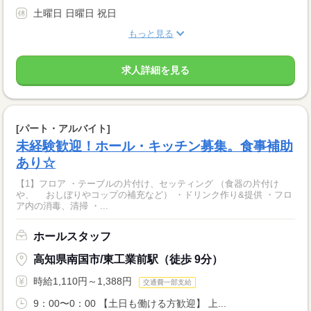
土曜日 日曜日 祝日
もっと見る
求人詳細を見る
[パート・アルバイト]
未経験歓迎！ホール・キッチン募集。食事補助
あり☆
【1】フロア ・テーブルの片付け、セッティング （食器の片付け
や、 おしぼりやコップの補充など） ・ドリンク作り&提供 ・フロ
ア内の消毒、清掃 ・...
ホールスタッフ
高知県南国市/東工業前駅（徒歩 9分）
時給1,110円～1,388円
交通費一部支給
9：00〜0：00 【土日も働ける方歓迎】 上...