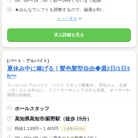
09：00〜14：00 ＼朝〜14時くらいまで勤務...
★みんなでシフトを調整するので、融通が利...
もっと見る
求人詳細を見る
[パート・アルバイト]
夏休み中に稼げる！髪色髪型自由◆週2日/1日3
h〜
スシローの アルバイト・パート スタッフ募集中。 学生さん、主婦
（夫）さんを中心に、 フリーターやシニアの方も在籍。 オーダーや
調理の自動化、 ...
ホールスタッフ
高知県高知市/薊野駅（徒歩 15分）
時給1,130円～1,483円
交通費全額支給