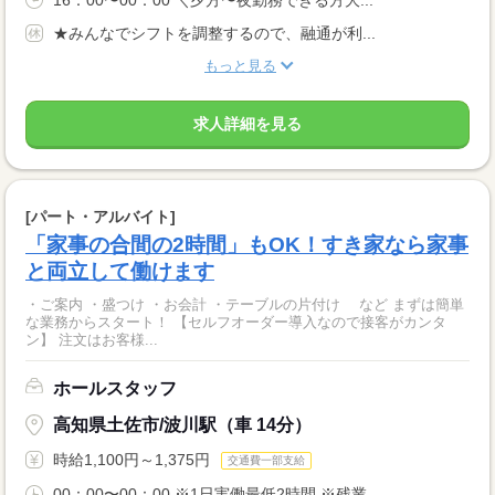
★みんなでシフトを調整するので、融通が利...
もっと見る
求人詳細を見る
[パート・アルバイト]
「家事の合間の2時間」もOK！すき家なら家事
と両立して働けます
・ご案内 ・盛つけ ・お会計 ・テーブルの片付け など まずは簡単
な業務からスタート！ 【セルフオーダー導入なので接客がカンタ
ン】 注文はお客様...
ホールスタッフ
高知県土佐市/波川駅（車 14分）
時給1,100円～1,375円
交通費一部支給
00：00〜00：00 ※1日実働最低2時間 ※残業...