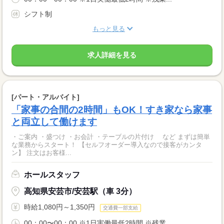
シフト制
もっと見る
求人詳細を見る
[パート・アルバイト]
「家事の合間の2時間」もOK！すき家なら家事
と両立して働けます
・ご案内 ・盛つけ ・お会計 ・テーブルの片付け など まずは簡単
な業務からスタート！ 【セルフオーダー導入なので接客がカンタ
ン】 注文はお客様...
ホールスタッフ
高知県安芸市/安芸駅（車 3分）
時給1,080円～1,350円
交通費一部支給
00：00〜00：00 ※1日実働最低2時間 ※残業...