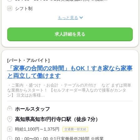
シフト制
もっと見る
求人詳細を見る
[パート・アルバイト]
「家事の合間の2時間」もOK！すき家なら家事
と両立して働けます
・ご案内 ・盛つけ ・お会計 ・テーブルの片付け など まずは簡単
な業務からスタート！ 【セルフオーダー導入なので接客がカンタ
ン】 注文はお客様...
ホールスタッフ
高知県高知市/円行寺口駅（徒歩 7分）
時給1,100円～1,375円
交通費一部支給
00：00〜00：00 ※1日実働最低2時間 ※残業...