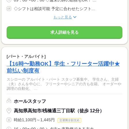
09：00〜00：00 ◇週末のみの勤務もOK！ ...
◇シフトは相談可能 予定に合わせたシフト...
もっと見る
求人詳細を見る
[パート・アルバイト]
【16時〜勤務OK】学生・フリーター活躍中★
前払い制度有
スシローの アルバイト・パート スタッフ募集中。 学生さん、主婦
（夫）さんを中心に、 フリーターやシニアの方も在籍。 オーダーや
調理の自動化、 ...
ホールスタッフ
高知県高知市/桟橋通三丁目駅（徒歩 12分）
時給1,100円～1,445円
交通費全額支給
16：00〜00：00 ＼夕方〜夜勤務できる方大...