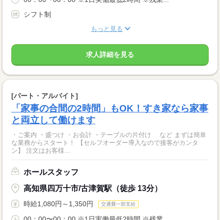
シフト制
もっと見る
求人詳細を見る
[パート・アルバイト]
「家事の合間の2時間」もOK！すき家なら家事
と両立して働けます
・ご案内 ・盛つけ ・お会計 ・テーブルの片付け など まずは簡単
な業務からスタート！ 【セルフオーダー導入なので接客がカンタ
ン】 注文はお客様...
ホールスタッフ
高知県四万十市/古津賀駅（徒歩 13分）
時給1,080円～1,350円
交通費一部支給
00：00〜00：00 ※1日実働最低2時間 ※残業...