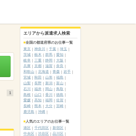
エリアから派遣求人検索
全国の都道府県のお仕事一覧
東京
神奈川
千葉
埼玉
茨城
栃木
群馬
愛知
岐阜
三重
静岡
大阪
兵庫
京都
滋賀
奈良
和歌山
北海道
青森
岩手
宮城
秋田
山形
福島
山梨
長野
新潟
富山
石川
福井
岡山
鳥取
1
島根
山口
香川
徳島
愛媛
高知
福岡
佐賀
長崎
熊本
大分
宮崎
鹿児島
沖縄
人気のエリアのお仕事一覧
港区
千代田区
新宿区
中央区
渋谷区
品川区