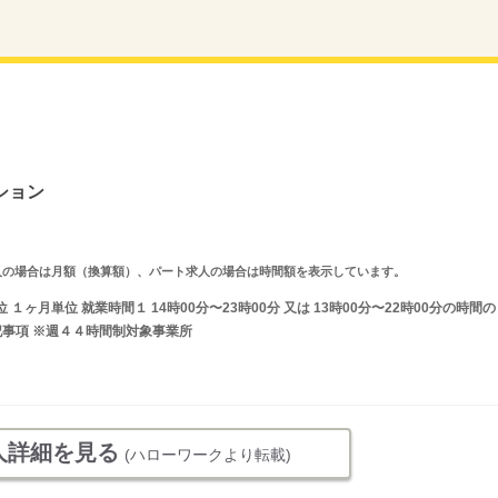
ション
ルタイム求人の場合は月額（換算額）、パート求人の場合は時間額を表示しています。
ヶ月単位 就業時間１ 14時00分〜23時00分 又は 13時00分〜22時00分の時間の
記事項 ※週４４時間制対象事業所
人詳細を見る
(ハローワークより転載)