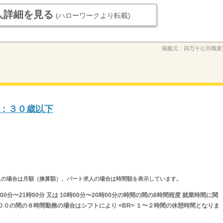
人詳細を見る
(ハローワークより転載)
掲載元：
四万十公共職業
：３０歳以下
ルタイム求人の場合は月額（換算額）、パート求人の場合は時間額を表示しています。
0分〜21時00分 又は 10時00分〜20時00分の時間の間の8時間程度 就業時間に関
００の間の８時間勤務の場合はシフトにより <BR> １〜２時間の休憩時間となりま