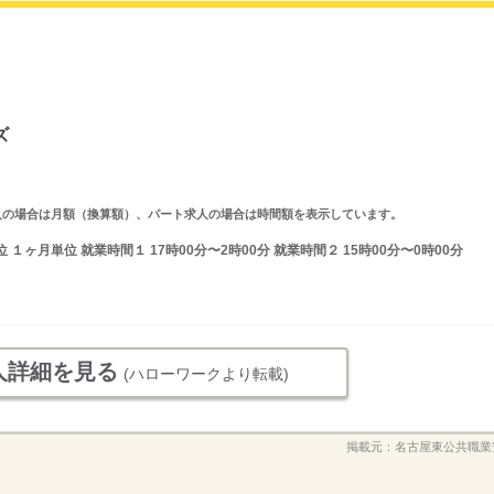
ズ
ルタイム求人の場合は月額（換算額）、パート求人の場合は時間額を表示しています。
ヶ月単位 就業時間１ 17時00分〜2時00分 就業時間２ 15時00分〜0時00分
人詳細を見る
(ハローワークより転載)
掲載元：
名古屋東公共職業