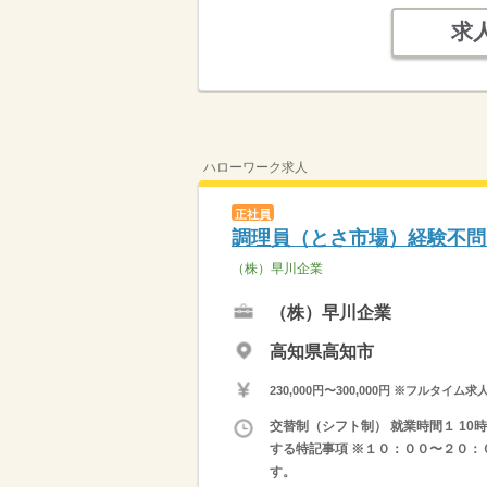
求
ハローワーク求人
正社員
調理員（とさ市場）経験不問
（株）早川企業
（株）早川企業
高知県高知市
230,000円〜300,000円 ※フ
交替制（シフト制） 就業時間１ 10時0
する特記事項 ※１０：００〜２０：
す。