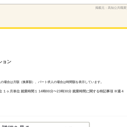
掲載元：
高知公共職業
ション
ルタイム求人の場合は月額（換算額）、パート求人の場合は時間額を表示しています。
１ヶ月単位 就業時間１ 14時00分〜23時30分 就業時間に関する特記事項 ※週４