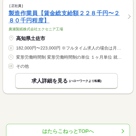
正社員
製造作業員【賃金総支給額２２８千円〜２
８０千円程度】
廣瀬製紙株式会社エクセニア工場
高知県土佐市
182,000円〜223,000円 ※フルタイム求人の場合は月額（換算額）、パート求人の場合は時間額を表示しています。
変形労働時間制 変形労働時間制の単位 １ヶ月単位 就業時間１ 8時00分〜16時00分 就業時間２ 16時00分〜0時00分 就業時間３ 0時00分〜8時00分 就業時間に関する特記事項 ６勤２休のローテーション勤務
その他
求人詳細を見る
(ハローワークより転載)
はたらこねっとTOPへ