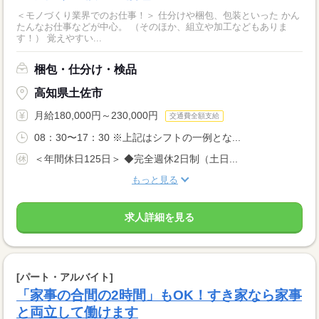
＜モノづくり業界でのお仕事！＞ 仕分けや梱包、包装といった かん
たんなお仕事などが中心。 （そのほか、組立や加工などもありま
す！） 覚えやすい...
梱包・仕分け・検品
高知県土佐市
月給180,000円～230,000円
交通費全額支給
08：30〜17：30 ※上記はシフトの一例とな...
＜年間休日125日＞ ◆完全週休2日制（土日...
もっと見る
求人詳細を見る
[パート・アルバイト]
「家事の合間の2時間」もOK！すき家なら家事
と両立して働けます