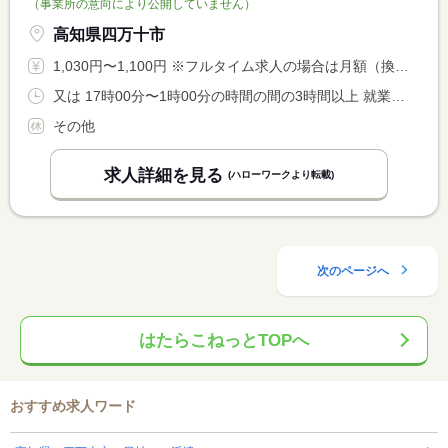
（事業所の意向により公開していません）
高知県四万十市
1,030円〜1,100円 ※フルタイム求人の場合は月額（換算額）、パート求人の場合は時間額を表示しています。
又は 17時00分〜1時00分の時間の間の3時間以上 就業時間に関する特記事項 就業時間は上記内で３時間以上（休憩は法定通り付与） <BR> ※就業時間は希望に応じます。他の時間帯でも相談に応じます。 <BR> ＊週３０時間未満の勤務
その他
求人詳細を見る
(ハローワークより転載)
次のページへ
はたらこねっとTOPへ
おすすめ求人ワード