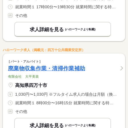
就業時間１ 17時00分〜19時30分 就業時間に関する特記事項 時間等相談に応じます
その他
求人詳細を見る
(ハローワークより転載)
ハローワーク求人（掲載元：四万十公共職業安定所）
パート・アルバイト
廃棄物収集作業・清掃作業補助
有限会社 大平美装
高知県四万十市
1,030円〜1,030円 ※フルタイム求人の場合は月額（換算額）、パート求人の場合は時間額を表示しています。
就業時間１ 8時00分〜16時15分 就業時間に関する特記事項 月に数回程度早朝勤務・夜間勤務をお願いする場合があります。 <BR> 例）早朝ＡＭ６：００から始業：夜間ＰＭ８：００から始業 <BR> ※基本、１日７時間勤務ですが場合により７時間未満の勤務になる <BR> 日もあります。
その他
求人詳細を見る
(ハローワークより転載)