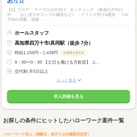
あり☆
【1】フロア ・テーブルの片付け、セッティング （食器の片付け
や、 おしぼりやコップの補充など） ・ドリンク作り&提供 ・フロ
ア内の消毒、清掃 ・...
ホールスタッフ
高知県四万十市/具同駅（徒歩 7分）
時給1,150円～1,438円
交通費全額支給
9：00〜0：00 【土日も働ける方歓迎】 上...
交代制 月5日以上
もっと見る
求人詳細を見る
お探しの条件にヒットしたハローワーク案件一覧
ハローワーク求人（掲載元：四万十公共職業安定所）