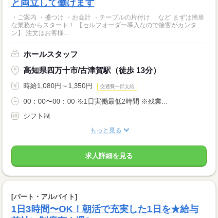
と両立して働けます
・ご案内 ・盛つけ ・お会計 ・テーブルの片付け など まずは簡単
な業務からスタート！ 【セルフオーダー導入なので接客がカンタ
ン】 注文はお客様...
ホールスタッフ
高知県四万十市/古津賀駅（徒歩 13分）
時給1,080円～1,350円
交通費一部支給
00：00〜00：00 ※1日実働最低2時間 ※残業...
シフト制
もっと見る
求人詳細を見る
[パート・アルバイト]
1日3時間〜OK！朝活で充実した1日を★給与