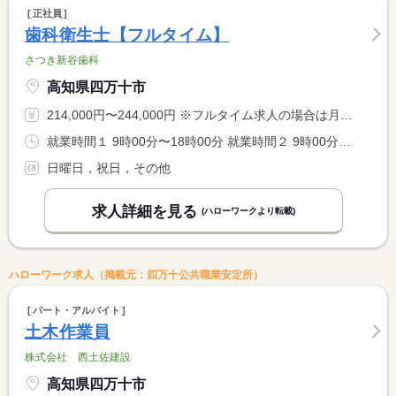
正社員
歯科衛生士【フルタイム】
さつき新谷歯科
高知県四万十市
214,000円〜244,000円 ※フルタイム求人の場合は月額（換算額）、パート求人の場合は時間額を表示しています。
就業時間１ 9時00分〜18時00分 就業時間２ 9時00分〜12時30分 就業時間３ 9時00分〜17時00分 就業時間に関する特記事項 （１）月・火・水・金曜日（休憩９０分） <BR> （２）木曜日（休憩なし） <BR> （３）土曜日（休憩９０分） <BR> ＊休憩１３：００〜１４：３０
日曜日，祝日，その他
求人詳細を見る
(ハローワークより転載)
ハローワーク求人（掲載元：四万十公共職業安定所）
パート・アルバイト
土木作業員
株式会社 西土佐建設
高知県四万十市