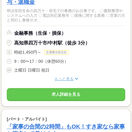
与・退職金
明治安田生命の四万十・宿毛での事務のお仕事です。 〇書類整理や
システムへの入力 〇電話対応業務等 〇保険に関する業務 〇営業の方
と同行し事務サポ...
金融事務（生保・損保）
高知県四万十市/中村駅（徒歩 3分）
時給1,450円～
交通費全額支給
9：00〜17：00（休憩60分）
土曜日 日曜日 祝日
もっと見る
求人詳細を見る
[パート・アルバイト]
「家事の合間の2時間」もOK！すき家なら家事