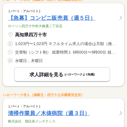
パート・アルバイト
【急募】コンビニ販売員（週５日）
ローソン四万十中村大橋通二丁目店
高知県四万十市
1,023円〜1,023円 ※フルタイム求人の場合は月額（換算額）、パート求人の場合は時間額を表示しています。
交替制（シフト制） 就業時間１ 6時00分〜9時00分 就業時間２ 6時00分〜14時00分 就業時間に関する特記事項 （１）火・金・土・日曜日 <BR> （２）月曜日（休憩６０分） <BR> ※就業時間については相談可
水曜日，木曜日
求人詳細を見る
(ハローワークより転載)
ハローワーク求人（掲載元：四万十公共職業安定所）
パート・アルバイト
清掃作業員／木俵病院（週３日）
株式会社 朝比奈メンテナンス