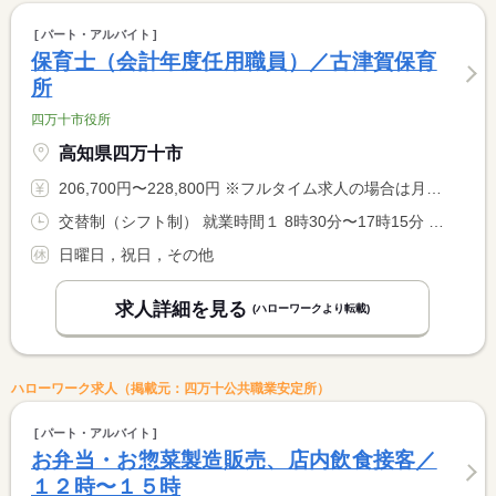
パート・アルバイト
保育士（会計年度任用職員）／古津賀保育
所
四万十市役所
高知県四万十市
206,700円〜228,800円 ※フルタイム求人の場合は月額（換算額）、パート求人の場合は時間額を表示しています。
交替制（シフト制） 就業時間１ 8時30分〜17時15分 就業時間２ 7時30分〜16時15分 就業時間３ 9時45分〜18時30分 就業時間に関する特記事項 （１）を基本としますが、シフト上（２）又は（３）の場合があり <BR> ます。
日曜日，祝日，その他
求人詳細を見る
(ハローワークより転載)
ハローワーク求人（掲載元：四万十公共職業安定所）
パート・アルバイト
お弁当・お惣菜製造販売、店内飲食接客／
１２時〜１５時