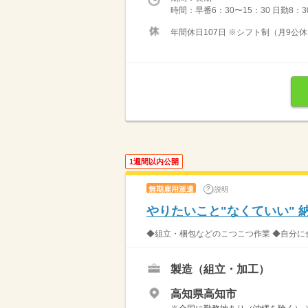
時間：早番6：30〜15：30 日勤8：3
年間休日107日 ※シフト制（月9公休
1週間以内公開
無期雇用派遣
説明
やりたいこと"なくていい" 
◆組立・梱包などのこつこつ作業 ◆自分に合
製造（組立・加工）
高知県高知市