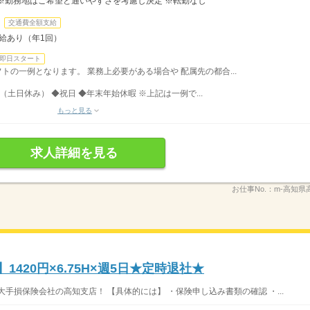
※勤務地はご希望と通いやすさを考慮し決定 ※転勤なし
交通費全額支給
昇給あり（年1回）
即日スタート
シフトの一例となります。 業務上必要がある場合や 配属先の都合...
（土日休み） ◆祝日 ◆年末年始休暇 ※上記は一例で...
もっと見る
求人詳細を見る
お仕事No.：
m-高知県
420円×6.75H×週5日★定時退社★
大手損保険会社の高知支店！ 【具体的には】 ・保険申し込み書類の確認 ・...