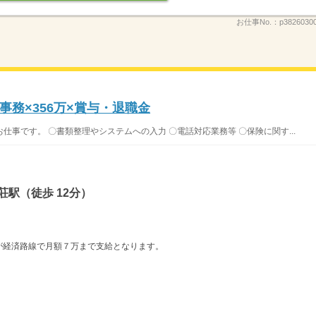
お仕事No.：
p3826030
務×356万×賞与・退職金
事です。 〇書類整理やシステムへの入力 〇電話対応業務等 〇保険に関す...
荘駅（徒歩 12分）
が経済路線で月額７万まで支給となります。