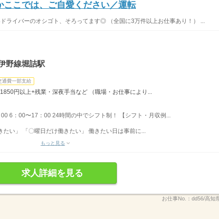
かここでは、ご自愛ください／運転
いドライバーのオシゴト、そろってます◎ （全国に3万件以上お仕事あり！） ...
伊野線堀詰駅
交通費一部支給
1850円以上+残業・深夜手当など （職場・お仕事により...
：00 6：00〜17：00 24時間の中でシフト制！ 【シフト・月収例...
たい」 「〇曜日だけ働きたい」 働きたい日は事前に...
もっと見る
求人詳細を見る
お仕事No.：
dd56/高知