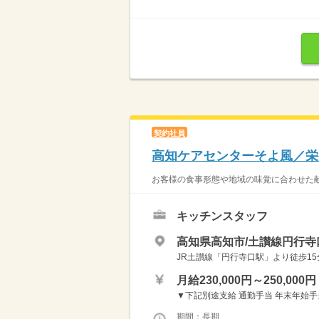
契約社員
高知ケアセンターそよ風／栄
お客様の食事形態や地域の味覚に合わせた献
キッチンスタッフ
高知県高知市/土讃線円行寺
JR土讃線「円行寺口駅」より徒歩15
月給230,000円～250,000円
▼下記別途支給 通勤手当 年末年始手当：3
期間：長期