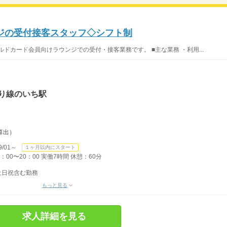
ジの受付接客スタッフ◇シフト制
ドカード会員向けラウンジでの受付・接客業務です。 ■主な業務 ・利用...
り線のいち駅
で算出）
/01～
１ヶ月以内にスタート
2：00〜20：00 実働7時間 休憩：60分
・土日祝含む勤務
もっと見る
求人詳細を見る