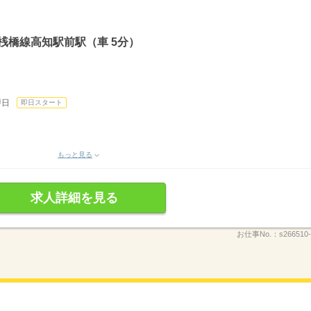
桟橋線高知駅前駅（車 5分）
即日
即日スタート
）
もっと見る
求人詳細を見る
お仕事No.：
s266510-