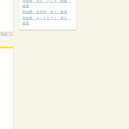
高知県 求人 アニメ 関連
派遣
高知県 安芸市 求人 派遣
高知県 ネットカフェ 求人
派遣
7MY高知いの