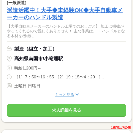
[一般派遣]
派遣活躍中！大手◆未経験OK◆大手自動車メ
ーカーのハンドル製造
【大手自動車メーカーのハンドル工場でのおしごと】 加工は機械が
やってくれるので難しくありません！ 主な作業は、 ・ハンドルとな
る木材を機械に...
製造（組立・加工）
高知県南国市/小篭通駅
時給1,200円～
［1］7：50〜16：55 ［2］19：15〜4：20 ［...
土曜日 日曜日
もっと見る
求人詳細を見る
1週間以内公開