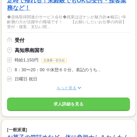
定時で帰れる！未経験でもOK◎受付・接客業
務など！
◆資格取得関連のサービス会社◆残業ほぼナシが魅力的★幅広い年
齢層の方が活躍中の職場です！ 【お願いしたいお仕事の内容】
受付・接客、支払い関...
受付
高知県南国市
時給1,150円
交通費一部支給
8：30〜20：00 ※休憩６０分。表記のうち...
日曜日 祝日
もっと見る
求人詳細を見る
[一般派遣]