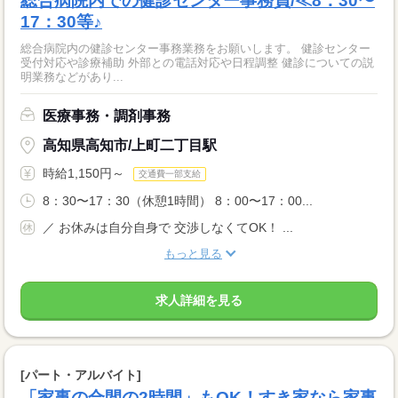
総合病院内での健診センター事務員/≪8：30〜
17：30等♪
総合病院内の健診センター事務業務をお願いします。 健診センター
受付対応や診療補助 外部との電話対応や日程調整 健診についての説
明業務などがあり...
医療事務・調剤事務
高知県高知市/上町二丁目駅
時給1,150円～
交通費一部支給
8：30〜17：30（休憩1時間） 8：00〜17：00...
／ お休みは自分自身で 交渉しなくてOK！ ...
もっと見る
求人詳細を見る
[パート・アルバイト]
「家事の合間の2時間」もOK！すき家なら家事