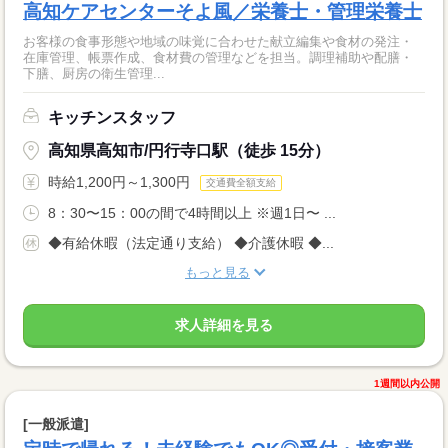
高知ケアセンターそよ風／栄養士・管理栄養士
お客様の食事形態や地域の味覚に合わせた献立編集や食材の発注・
在庫管理、帳票作成、食材費の管理などを担当。調理補助や配膳・
下膳、厨房の衛生管理...
キッチンスタッフ
高知県高知市/円行寺口駅（徒歩 15分）
時給1,200円～1,300円
交通費全額支給
8：30〜15：00の間で4時間以上 ※週1日〜 ...
◆有給休暇（法定通り支給） ◆介護休暇 ◆...
もっと見る
求人詳細を見る
1週間以内公開
[一般派遣]