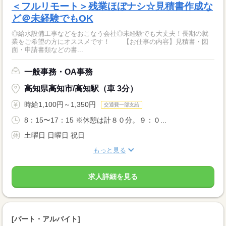
＜フルリモート＞残業ほぼナシ☆見積書作成な
ど＠未経験でもOK
◎給水設備工事などをおこなう会社◎未経験でも大丈夫！長期の就
業をご希望の方にオススメです！ 【お仕事の内容】見積書・図
面・申請書類などの書...
一般事務・OA事務
高知県高知市/高知駅（車 3分）
時給1,100円～1,350円
交通費一部支給
8：15〜17：15 ※休憩は計８０分。９：０...
土曜日 日曜日 祝日
もっと見る
求人詳細を見る
[パート・アルバイト]