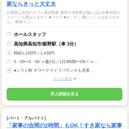
家ならきっと大丈夫
お洒落な店内のカフェ風吉野家 通常の吉野家店舗とはお仕事内容の
イメージも異なります！ ■フロア ■キッチン 難しいことはありませ
ん。 動画マニ...
ホールスタッフ
高知県高知市/薊野駅（車 3分）
時給1,150円～1,438円
0：00〜0：00 ≪週2日／1日3時間〜OK！≫ ...
●シフト制 ※ワークライフバランスも充実...
もっと見る
求人詳細を見る
[パート・アルバイト]
「家事の合間の2時間」もOK！すき家なら家事