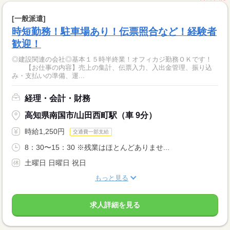
[一般派遣]
時短勤務！駐車場あり！伝票照合など！経験者
歓迎！
◎建設関連の会社◎基本１５時半終業！オフィカジ勤務ＯＫです！
【お仕事の内容】売上の集計、伝票入力、入出金管理、振り込
み・支払いの準備、運...
経理・会計・財務
高知県南国市/山田西町駅（車 9分）
時給1,250円
交通費一部支給
8：30〜15：30 ※残業はほとんどありませ...
土曜日 日曜日 祝日
もっと見る
求人詳細を見る