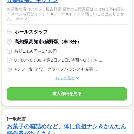
仕事復帰。キッチン
お洒落な店内のカフェ風吉野家 通常の吉野家店舗とはお仕事内容の
イメージも異なります！ ■フロア ■キッチン 難しいことはありませ
ん。 動画マニ...
ホールスタッフ
高知県高知市/薊野駅（車 3分）
時給1,150円～1,438円
0：00〜0：00 ≪週2日／1日3時間〜OK！≫ ...
●シフト制 ※ワークライフバランスも充実...
もっと見る
求人詳細を見る
[一般派遣]
お菓子の箱詰めなど、体に負担ナシ＆かんたん
軽作業がたくさん♪