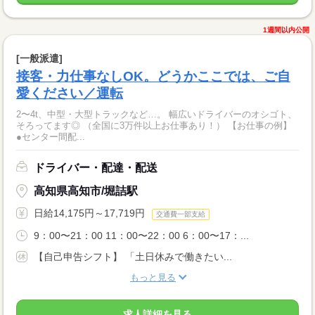
1週間以内公開
[一般派遣]
接客・力仕事なしOK。どうかここでは、ご自
愛ください／運転
2〜4t、中型・大型トラックなど…。 幅広いドライバーのオシゴト、
そろってます◎ （全国に3万件以上お仕事あり！） 【お仕事の例】
●センター間配...
ドライバー・配達・配送
高知県高知市/堀詰駅
日給14,175円～17,719円
交通費一部支給
9：00〜21：00 11：00〜22：00 6：00〜17：...
【自己申告シフト】 「土日休みで働きたい...
もっと見る
求人詳細を見る