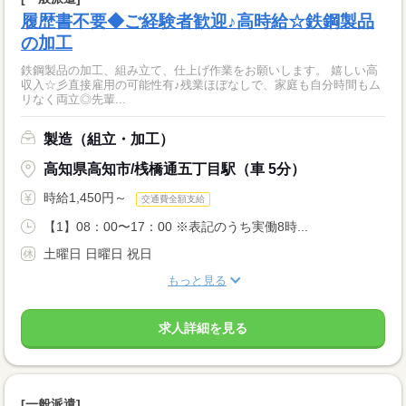
履歴書不要◆ご経験者歓迎♪高時給☆鉄鋼製品
の加工
鉄鋼製品の加工、組み立て、仕上げ作業をお願いします。 嬉しい高
収入☆彡直接雇用の可能性有♪残業ほぼなしで、家庭も自分時間もム
リなく両立◎先輩...
製造（組立・加工）
高知県高知市/桟橋通五丁目駅（車 5分）
時給1,450円～
交通費全額支給
【1】08：00〜17：00 ※表記のうち実働8時...
土曜日 日曜日 祝日
もっと見る
求人詳細を見る
[一般派遣]