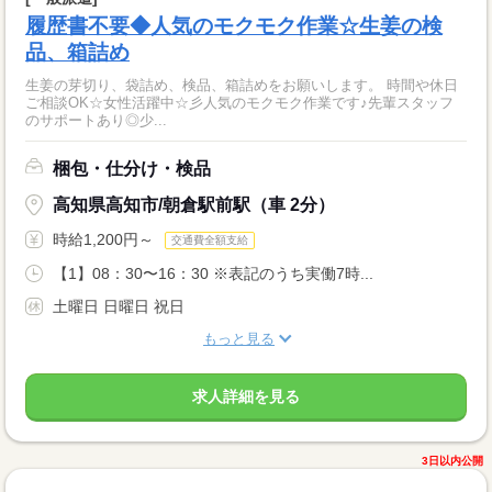
履歴書不要◆人気のモクモク作業☆生姜の検
品、箱詰め
生姜の芽切り、袋詰め、検品、箱詰めをお願いします。 時間や休日
ご相談OK☆女性活躍中☆彡人気のモクモク作業です♪先輩スタッフ
のサポートあり◎少...
梱包・仕分け・検品
高知県高知市/朝倉駅前駅（車 2分）
時給1,200円～
交通費全額支給
【1】08：30〜16：30 ※表記のうち実働7時...
土曜日 日曜日 祝日
もっと見る
求人詳細を見る
3日以内公開