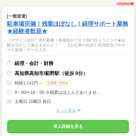
3日以内公開
[一般派遣]
駐車場完備！残業ほぼなし！経理サポート業務
★経験者歓迎★
《デザイン会社》本社勤務！車通勤ができて雨の日もラクラク★経
験を活かして働きませんか！ 【お仕事の内容】経理担当のサポ
ート業務：データ入力...
経理・会計・財務
高知県高知市/薊野駅（徒歩 9分）
時給1,141円～
交通費一部支給
9：00〜18：00 ※残業はほとんどありませ...
土曜日 日曜日 祝日
もっと見る
求人詳細を見る