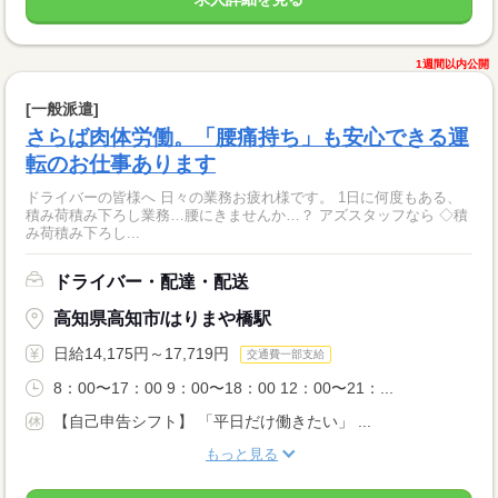
1週間以内公開
[一般派遣]
さらば肉体労働。「腰痛持ち」も安心できる運
転のお仕事あります
ドライバーの皆様へ 日々の業務お疲れ様です。 1日に何度もある、
積み荷積み下ろし業務…腰にきませんか…？ アズスタッフなら ◇積
み荷積み下ろし...
ドライバー・配達・配送
高知県高知市/はりまや橋駅
日給14,175円～17,719円
交通費一部支給
8：00〜17：00 9：00〜18：00 12：00〜21：...
【自己申告シフト】 「平日だけ働きたい」 ...
もっと見る