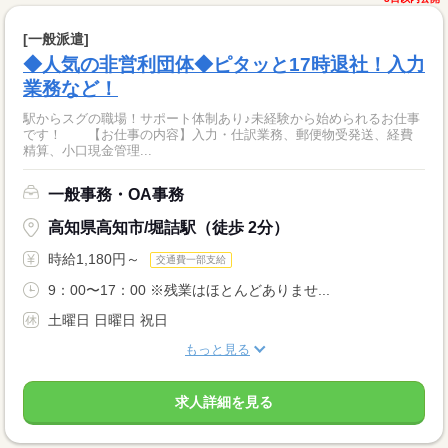
[一般派遣]
◆人気の非営利団体◆ピタッと17時退社！入力
業務など！
駅からスグの職場！サポート体制あり♪未経験から始められるお仕事
です！ 【お仕事の内容】入力・仕訳業務、郵便物受発送、経費
精算、小口現金管理...
一般事務・OA事務
高知県高知市/堀詰駅（徒歩 2分）
時給1,180円～
交通費一部支給
9：00〜17：00 ※残業はほとんどありませ...
土曜日 日曜日 祝日
もっと見る
求人詳細を見る