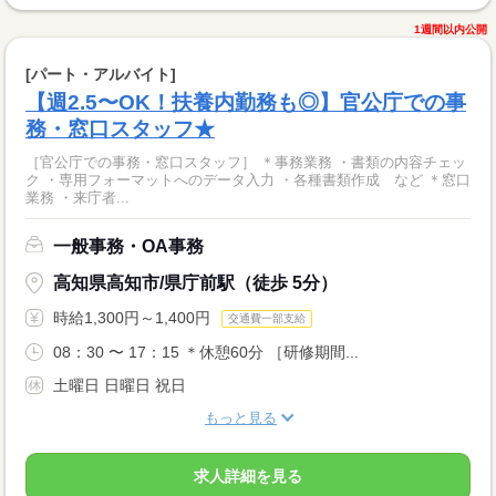
1週間以内公開
[パート・アルバイト]
【週2.5〜OK！扶養内勤務も◎】官公庁での事
務・窓口スタッフ★
［官公庁での事務・窓口スタッフ］ ＊事務業務 ・書類の内容チェッ
ク ・専用フォーマットへのデータ入力 ・各種書類作成 など ＊窓口
業務 ・来庁者...
一般事務・OA事務
高知県高知市/県庁前駅（徒歩 5分）
時給1,300円～1,400円
交通費一部支給
08：30 〜 17：15 ＊休憩60分 ［研修期間...
土曜日 日曜日 祝日
もっと見る
求人詳細を見る