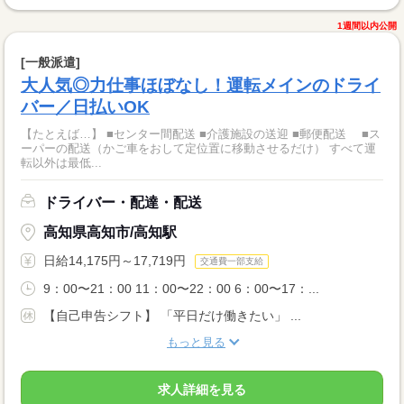
1週間以内公開
[一般派遣]
大人気◎力仕事ほぼなし！運転メインのドライ
バー／日払いOK
【たとえば…】 ■センター間配送 ■介護施設の送迎 ■郵便配送 ■ス
ーパーの配送（かご車をおして定位置に移動させるだけ） すべて運
転以外は最低...
ドライバー・配達・配送
高知県高知市/高知駅
日給14,175円～17,719円
交通費一部支給
9：00〜21：00 11：00〜22：00 6：00〜17：...
【自己申告シフト】 「平日だけ働きたい」 ...
もっと見る
求人詳細を見る