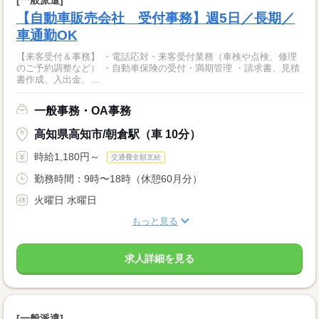
【自動車販売会社 受付事務】週5日／長期／
車通勤OK
【来客受付＆事務】 ・電話応対・来客受付業務（車検や点検、修理
のご予約調整など） ・自動車保険の受付・満期管理 ・請求書、見積
書作成、入出金、...
一般事務・OA事務
高知県高知市/朝倉駅（車 10分）
時給1,180円～
交通費全額支給
勤務時間：9時〜18時（休憩60月分）
火曜日 水曜日
もっと見る
求人詳細を見る
[一般派遣]