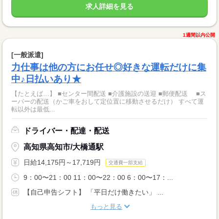
求人詳細を見る
1週間以内公開
[一般派遣]
力仕事は他の方にお任せ◎好きな運転だけに集
中♪日払いあり★
【たとえば…】 ■センター間配送 ■介護施設の送迎 ■郵便配送 ■ス
ーパーの配送（かご車をおして定位置に移動させるだけ） すべて運
転以外は最低...
ドライバー・配達・配送
高知県高知市/大橋通駅
日給14,175円～17,719円
交通費一部支給
9：00〜21：00 11：00〜22：00 6：00〜17：...
【自己申告シフト】 「平日だけ働きたい」 ...
もっと見る