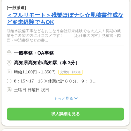
[一般派遣]
＜フルリモート＞残業ほぼナシ☆見積書作成な
ど＠未経験でもOK
◎給水設備工事などをおこなう会社◎未経験でも大丈夫！長期の就
業をご希望の方にオススメです！ 【お仕事の内容】見積書・図
面・申請書類などの書...
一般事務・OA事務
高知県高知市/高知駅（車 3分）
時給1,100円～1,350円
交通費一部支給
8：15〜17：15 ※休憩は計８０分。９：０...
土曜日 日曜日 祝日
もっと見る
求人詳細を見る