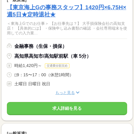
【東京海上Gの事務スタッフ】1420円×6.75H×
週5日★定時退社★
＜東海上Gでのお仕事＞ 【お仕事先は？】 大手損保険会社の高知支
店！ 【具体的には】 ・保険申し込み書類の確認 ・会社専用端末を使
用しての入力業...
金融事務（生保・損保）
高知県高知市/高知駅前駅（車 5分）
時給1,420円～
交通費全額支給
□9：15〜17：00（休憩1時間）
土曜日 日曜日 祝日
もっと見る
求人詳細を見る
[一般派遣]