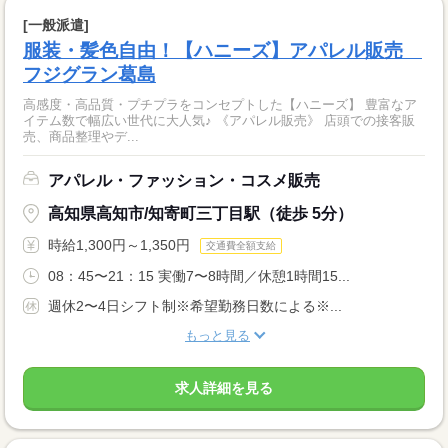
[一般派遣]
服装・髪色自由！【ハニーズ】アパレル販売
フジグラン葛島
高感度・高品質・プチプラをコンセプトした【ハニーズ】 豊富なア
イテム数で幅広い世代に大人気♪ 《アパレル販売》 店頭での接客販
売、商品整理やデ...
アパレル・ファッション・コスメ販売
高知県高知市/知寄町三丁目駅（徒歩 5分）
時給1,300円～1,350円
交通費全額支給
08：45〜21：15 実働7〜8時間／休憩1時間15...
週休2〜4日シフト制※希望勤務日数による※...
もっと見る
求人詳細を見る