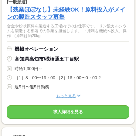
[一般派遣]
【残業ほぼなし】未経験OK！原料投入がメイ
ンの製造スタッフ募集
合金や粉状原料を製造する工場内でのお仕事です。 リン酸カルシウ
ムを製造する部署での作業を担当します。 ・原料を機械へ投入、操
作 （原料は約20kg...
機械オペレーション
高知県高知市/桟橋通五丁目駅
時給1,300円～
［1］8：00〜16：00 ［2］16：00〜0：00 2...
週5日〜週5日勤務
もっと見る
求人詳細を見る