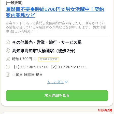
[一般派遣]
履歴書不要◆時給1700円☆男女活躍中！契約
案内業務など
顧客リストに沿って訪問し受信契約の案内をしたり、登録されてい
る情報が合っているか確認する作業などをお願いします。 男女活躍
中♪嬉しい高時給☆...
その他販売・営業・旅行・サービス系
高知県高知市/大橋通駅（徒歩 2分）
時給1,700円～
交通費全額支給
【1】09：30〜18：00 【2】11：30〜20：00 ...
土曜日 日曜日 祝日
もっと見る
求人詳細を見る
3日以内公開