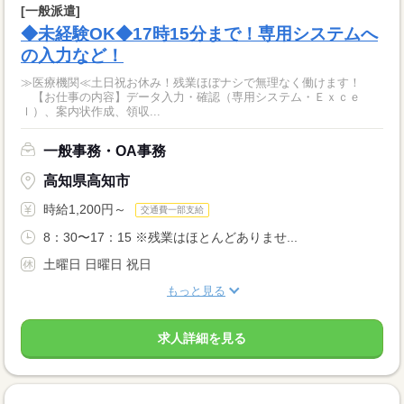
[一般派遣]
◆未経験OK◆17時15分まで！専用システムへ
の入力など！
≫医療機関≪土日祝お休み！残業ほぼナシで無理なく働けます！
【お仕事の内容】データ入力・確認（専用システム・Ｅｘｃｅ
ｌ）、案内状作成、領収...
一般事務・OA事務
高知県高知市
時給1,200円～
交通費一部支給
8：30〜17：15 ※残業はほとんどありませ...
土曜日 日曜日 祝日
もっと見る
求人詳細を見る