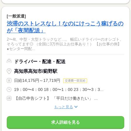
[一般派遣]
渋滞のストレスなし！なのにけっこう稼げるの
が「夜間配送」
2〜4t、中型・大型トラックなど…。 幅広いドライバーのオシゴト、
そろってます◎ （全国に3万件以上お仕事あり！） 【お仕事の例】
●センター間配...
ドライバー・配達・配送
高知県高知市/薊野駅
日給14,175円～17,719円
交通費一部支給
19：00〜4：00 18：00〜1：00 23：30〜3：3...
【自己申告シフト】 「平日だけ働きたい」 ...
もっと見る
求人詳細を見る