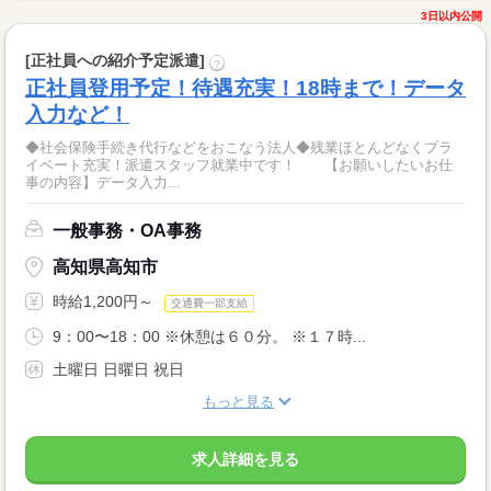
3日以内公開
[正社員への紹介予定派遣]
?
正社員登用予定！待遇充実！18時まで！データ
入力など！
◆社会保険手続き代行などをおこなう法人◆残業ほとんどなくプラ
イベート充実！派遣スタッフ就業中です！ 【お願いしたいお仕
事の内容】データ入力...
一般事務・OA事務
高知県高知市
時給1,200円～
交通費一部支給
9：00〜18：00 ※休憩は６０分。 ※１７時...
土曜日 日曜日 祝日
もっと見る
求人詳細を見る