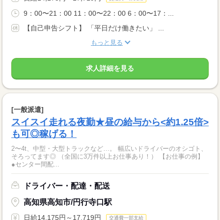
9：00〜21：00 11：00〜22：00 6：00〜17：...
【自己申告シフト】 「平日だけ働きたい」 ...
もっと見る
求人詳細を見る
[一般派遣]
スイスイ走れる夜勤★昼の給与から<約1.25倍>
も可◎稼げる！
2〜4t、中型・大型トラックなど…。 幅広いドライバーのオシゴト、
そろってます◎ （全国に3万件以上お仕事あり！） 【お仕事の例】
●センター間配...
ドライバー・配達・配送
高知県高知市/円行寺口駅
日給14,175円～17,719円
交通費一部支給