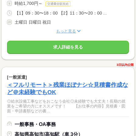
時給1,700円～
交通費全額支給
【1】09：30〜18：00 【2】11：30〜20：00 ...
土曜日 日曜日 祝日
もっと見る
求人詳細を見る
3日以内公開
[一般派遣]
＜フルリモート＞残業ほぼナシ☆見積書作成な
ど＠未経験でもOK
◎給水設備工事などをおこなう会社◎未経験でも大丈夫！長期の就
業をご希望の方にオススメです！ 【お仕事の内容】見積書・図
面・申請書類などの書...
一般事務・OA事務
高知県高知市/高知駅（車 3分）