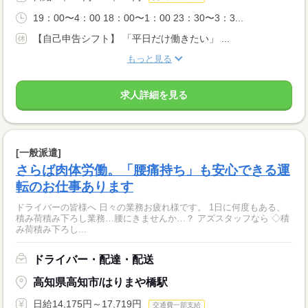
19：00〜4：00 18：00〜1：00 23：30〜3：3...
【自己申告シフト】 「平日だけ働きたい」 ...
もっと見る
求人詳細を見る
[一般派遣]
さらば肉体労働。「腰痛持ち」も安心できる運
転のお仕事あります
ドライバーの皆様へ 日々の業務お疲れ様です。 1日に何度もある、
積み荷積み下ろし業務…腰にきませんか…？ アズスタッフなら ◇積
み荷積み下ろし...
ドライバー・配達・配送
高知県高知市/はりまや橋駅
日給14,175円～17,719円
交通費一部支給