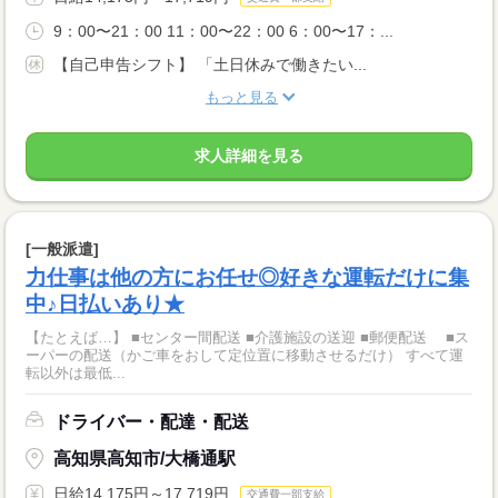
9：00〜21：00 11：00〜22：00 6：00〜17：...
【自己申告シフト】 「土日休みで働きたい...
もっと見る
求人詳細を見る
[一般派遣]
力仕事は他の方にお任せ◎好きな運転だけに集
中♪日払いあり★
【たとえば…】 ■センター間配送 ■介護施設の送迎 ■郵便配送 ■ス
ーパーの配送（かご車をおして定位置に移動させるだけ） すべて運
転以外は最低...
ドライバー・配達・配送
高知県高知市/大橋通駅
日給14,175円～17,719円
交通費一部支給