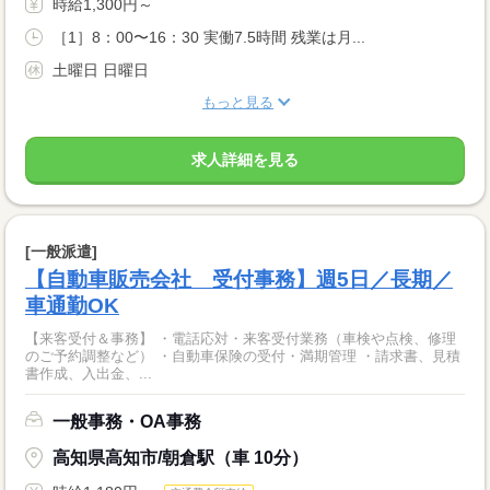
時給1,300円～
［1］8：00〜16：30 実働7.5時間 残業は月...
土曜日 日曜日
もっと見る
求人詳細を見る
[一般派遣]
【自動車販売会社 受付事務】週5日／長期／
車通勤OK
【来客受付＆事務】 ・電話応対・来客受付業務（車検や点検、修理
のご予約調整など） ・自動車保険の受付・満期管理 ・請求書、見積
書作成、入出金、...
一般事務・OA事務
高知県高知市/朝倉駅（車 10分）