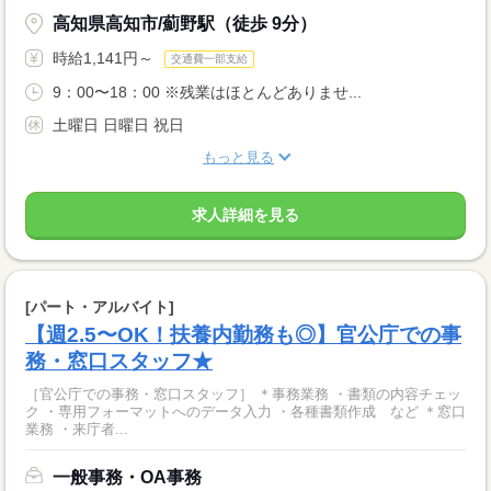
高知県高知市/薊野駅（徒歩 9分）
時給1,141円～
交通費一部支給
9：00〜18：00 ※残業はほとんどありませ...
土曜日 日曜日 祝日
もっと見る
求人詳細を見る
[パート・アルバイト]
【週2.5〜OK！扶養内勤務も◎】官公庁での事
務・窓口スタッフ★
［官公庁での事務・窓口スタッフ］ ＊事務業務 ・書類の内容チェッ
ク ・専用フォーマットへのデータ入力 ・各種書類作成 など ＊窓口
業務 ・来庁者...
一般事務・OA事務