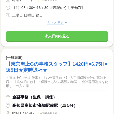
【1】08：30〜16：30 ※表記のうち実働7時...
土曜日 日曜日 祝日
もっと見る
求人詳細を見る
[一般派遣]
【東京海上Gの事務スタッフ】1420円×6.75H×
週5日★定時退社★
＜東海上Gでのお仕事＞ 【お仕事先は？】 大手損保険会社の高知支
店！ 【具体的には】 ・保険申し込み書類の確認 ・会社専用端末を使
用しての入力業...
金融事務（生保・損保）
高知県高知市/高知駅前駅（車 5分）
時給1,420円～
交通費全額支給