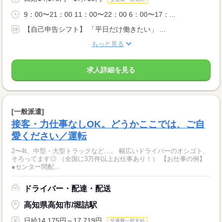
9：00〜21：00 11：00〜22：00 6：00〜17：...
【自己申告シフト】 「平日だけ働きたい」 ...
もっと見る
求人詳細を見る
[一般派遣]
接客・力仕事なしOK。どうかここでは、ご自
愛ください／運転
2〜4t、中型・大型トラックなど…。 幅広いドライバーのオシゴト、
そろってます◎ （全国に3万件以上お仕事あり！） 【お仕事の例】
●センター間配...
ドライバー・配達・配送
高知県高知市/堀詰駅
日給14,175円～17,719円
交通費一部支給