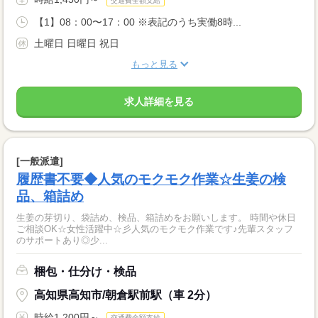
交通費全額支給
【1】08：00〜17：00 ※表記のうち実働8時...
土曜日 日曜日 祝日
もっと見る
求人詳細を見る
[一般派遣]
履歴書不要◆人気のモクモク作業☆生姜の検
品、箱詰め
生姜の芽切り、袋詰め、検品、箱詰めをお願いします。 時間や休日
ご相談OK☆女性活躍中☆彡人気のモクモク作業です♪先輩スタッフ
のサポートあり◎少...
梱包・仕分け・検品
高知県高知市/朝倉駅前駅（車 2分）
時給1,200円～
交通費全額支給