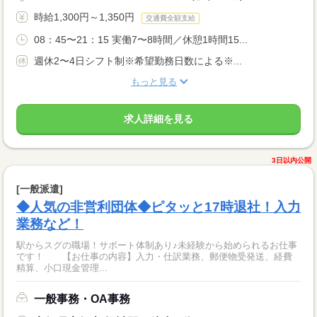
時給1,300円～1,350円
交通費全額支給
08：45〜21：15 実働7〜8時間／休憩1時間15...
週休2〜4日シフト制※希望勤務日数による※...
もっと見る
求人詳細を見る
3日以内公開
[一般派遣]
◆人気の非営利団体◆ピタッと17時退社！入力
業務など！
駅からスグの職場！サポート体制あり♪未経験から始められるお仕事
です！ 【お仕事の内容】入力・仕訳業務、郵便物受発送、経費
精算、小口現金管理...
一般事務・OA事務