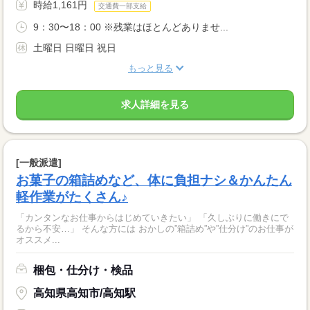
時給1,161円
交通費一部支給
9：30〜18：00 ※残業はほとんどありませ...
土曜日 日曜日 祝日
もっと見る
求人詳細を見る
[一般派遣]
お菓子の箱詰めなど、体に負担ナシ＆かんたん
軽作業がたくさん♪
「カンタンなお仕事からはじめていきたい」 「久しぶりに働きにで
るから不安…」 そんな方には おかしの”箱詰め”や”仕分け”のお仕事が
オススメ...
梱包・仕分け・検品
高知県高知市/高知駅