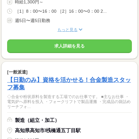
時給1,300円～
［1］8：00〜16：00 ［2］16：00〜0：00 2...
週5日〜週5日勤務
もっと見る
求人詳細を見る
[一般派遣]
【日勤のみ】資格を活かせる！合金製造スタッ
フ募集
◇合金や粉状原料を製造する工場でのお仕事です。 ■主なお仕事 ・
電気炉へ原料を投入 ・フォークリフトで製品運搬 ・完成品の袋詰め
リーチフォ...
製造（組立・加工）
高知県高知市/桟橋通五丁目駅