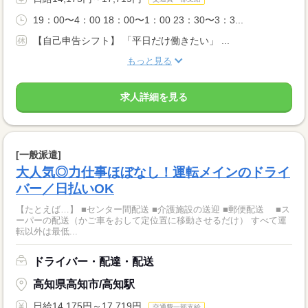
19：00〜4：00 18：00〜1：00 23：30〜3：3...
【自己申告シフト】 「平日だけ働きたい」 ...
もっと見る
求人詳細を見る
[一般派遣]
大人気◎力仕事ほぼなし！運転メインのドライ
バー／日払いOK
【たとえば…】 ■センター間配送 ■介護施設の送迎 ■郵便配送 ■ス
ーパーの配送（かご車をおして定位置に移動させるだけ） すべて運
転以外は最低...
ドライバー・配達・配送
高知県高知市/高知駅
日給14,175円～17,719円
交通費一部支給