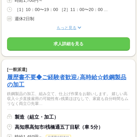
時給1,700円～
［1］10：00〜19：00 ［2］11：00〜20：00 ...
週休2日制
もっと見る
求人詳細を見る
[一般派遣]
履歴書不要◆ご経験者歓迎♪高時給☆鉄鋼製品
の加工
鉄鋼製品の加工、組み立て、仕上げ作業をお願いします。 嬉しい高
収入☆彡直接雇用の可能性有♪残業ほぼなしで、家庭も自分時間もム
リなく両立◎先輩...
製造（組立・加工）
高知県高知市/桟橋通五丁目駅（車 5分）
時給1,450円～