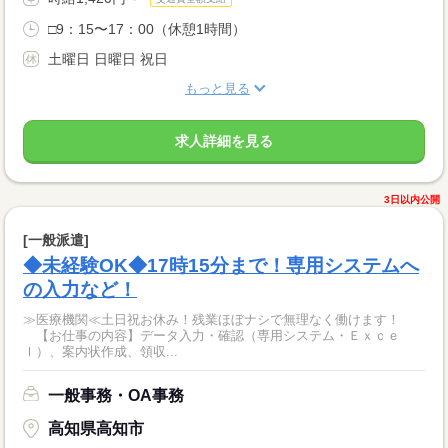
□9：15〜17：00（休憩1時間）
土曜日 日曜日 祝日
もっと見る
求人詳細を見る
3日以内公開
[一般派遣]
◆未経験OK◆17時15分まで！専用システムへ
の入力など！
≫医療機関≪土日祝お休み！残業ほぼナシで無理なく働けます！
【お仕事の内容】データ入力・確認（専用システム・Ｅｘｃｅ
ｌ）、案内状作成、領収...
一般事務・OA事務
高知県高知市