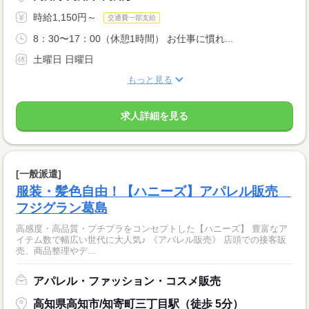
時給1,150円～
交通費一部支給
8：30〜17：00（休憩1時間） お仕事に慣れ...
土曜日 日曜日
もっと見る
求人詳細を見る
[一般派遣]
服装・髪色自由！【ハニーズ】アパレル販売
フジグラン葛島
高感度・高品質・プチプラをコンセプトした【ハニーズ】 豊富なア
イテム数で幅広い世代に大人気♪ 《アパレル販売》 店頭での接客販
売、商品整理やデ...
アパレル・ファッション・コスメ販売
高知県高知市/知寄町三丁目駅（徒歩 5分）