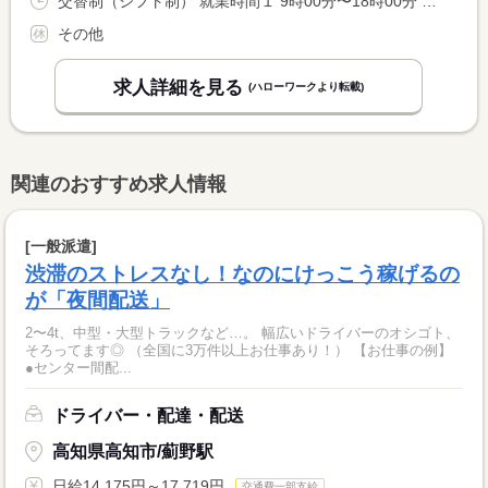
交替制（シフト制） 就業時間１ 9時00分〜18時00分 就業時間に関する特記事項 業務の都合により始業・終業時刻を繰上げ繰下げする場合あり <BR> 週４０時間に調整あり
その他
求人詳細を見る
(ハローワークより転載)
関連のおすすめ求人情報
[一般派遣]
渋滞のストレスなし！なのにけっこう稼げるの
が「夜間配送」
2〜4t、中型・大型トラックなど…。 幅広いドライバーのオシゴト、
そろってます◎ （全国に3万件以上お仕事あり！） 【お仕事の例】
●センター間配...
ドライバー・配達・配送
高知県高知市/薊野駅
日給14,175円～17,719円
交通費一部支給