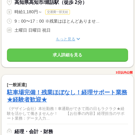
高知県高知市/堀詰駅（徒歩 2分）
時給1,180円～
交通費一部支給
9：00〜17：00 ※残業はほとんどありませ...
土曜日 日曜日 祝日
もっと見る
求人詳細を見る
3日以内公開
[一般派遣]
駐車場完備！残業ほぼなし！経理サポート業務
★経験者歓迎★
《デザイン会社》本社勤務！車通勤ができて雨の日もラクラク★経
験を活かして働きませんか！ 【お仕事の内容】経理担当のサポ
ート業務：データ入力...
経理・会計・財務