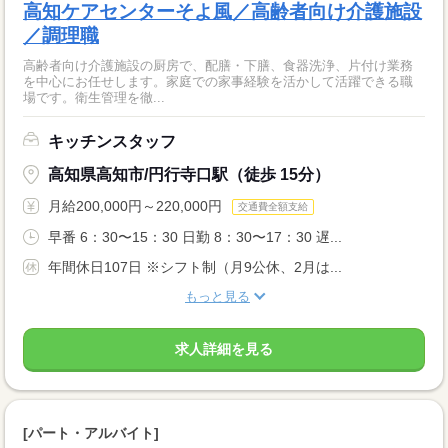
高知ケアセンターそよ風／高齢者向け介護施設
／調理職
高齢者向け介護施設の厨房で、配膳・下膳、食器洗浄、片付け業務
を中心にお任せします。家庭での家事経験を活かして活躍できる職
場です。衛生管理を徹...
キッチンスタッフ
高知県高知市/円行寺口駅（徒歩 15分）
月給200,000円～220,000円
交通費全額支給
早番 6：30〜15：30 日勤 8：30〜17：30 遅...
年間休日107日 ※シフト制（月9公休、2月は...
もっと見る
求人詳細を見る
[パート・アルバイト]