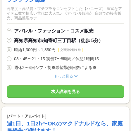
高感度・高品質・プチプラをコンセプトした【ハニーズ】 豊富なア
イテム数で幅広い世代に大人気♪ 《アパレル販売》 店頭での接客販
売、商品整理やデ...
アパレル・ファッション・コスメ販売
高知県高知市/知寄町三丁目駅（徒歩 5分）
時給1,300円～1,350円
交通費全額支給
08：45〜21：15 実働7〜8時間／休憩1時間15...
週休2〜4日シフト制※希望勤務日数による※...
もっと見る
求人詳細を見る
[パート・アルバイト]
週1日、1日2h〜OKのマクドナルドなら、家庭
最優先で働けます！