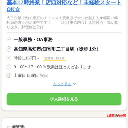
基本17時終業！店頭対応など！未経験スタート
OK☆
大手企業で働く絶好のチャンス！残業ほぼナシが魅力的★幅広い年
齢層の方々が活躍中です！ 【お仕事の内容】店頭対応・電話取
り次ぎ、郵便物仕分け...
一般事務・OA事務
高知県高知市/知寄町二丁目駅（徒歩 1分）
時給1,167円～
交通費一部支給
9：00〜17：00 ※残業はほとんどありませ...
土曜日 日曜日 祝日
もっと見る
求人詳細を見る
1週間以内公開
[一般派遣]