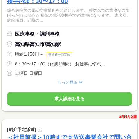
換手/≪8：30〜17：00
総合病院内の電話交換業務をお願いします。 複数名での業務なので
困った時は安心☆ 病院の電話交換室での業務になります。 患者様、
病院職員、近隣の...
医療事務・調剤事務
高知県高知市/高知駅
時給1,150円～
交通費一部支給
8：30〜17：00（休憩1時間） お仕事に慣れ...
土曜日 日曜日
もっと見る
求人詳細を見る
3日以内公開
[紹介予定派遣]
?
＜社員前提＞18時まで☆放送事業会社で問い合