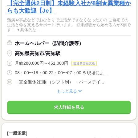
【完全週休2日制】未経験入社が8割★異業種か
らも大歓迎【Je】
難病や事故などでおひとりで生活ができなくなった方の ご自宅での
生活と命を支えるサポート行います。 ◎未経験から始める方が8割で
す！ ▼具体的な...
ホームヘルパー（訪問介護等）
高知県高知市/高知駅
月給280,000円～451,000円
交通費全額支給
08：00〜18：00 22：00〜07：00 ※現場によ...
・完全週休2日制（シフト制） ・バースデイ...
もっと見る
求人詳細を見る
[一般派遣]