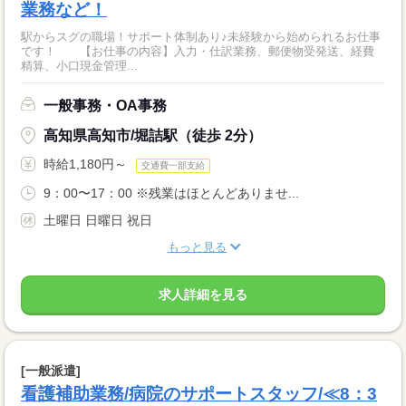
業務など！
駅からスグの職場！サポート体制あり♪未経験から始められるお仕事
です！ 【お仕事の内容】入力・仕訳業務、郵便物受発送、経費
精算、小口現金管理...
一般事務・OA事務
高知県高知市/堀詰駅（徒歩 2分）
時給1,180円～
交通費一部支給
9：00〜17：00 ※残業はほとんどありませ...
土曜日 日曜日 祝日
もっと見る
求人詳細を見る
[一般派遣]
看護補助業務/病院のサポートスタッフ/≪8：3