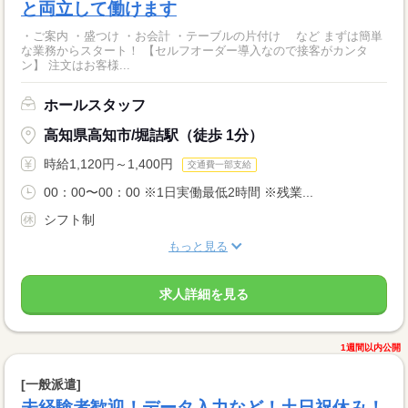
と両立して働けます
・ご案内 ・盛つけ ・お会計 ・テーブルの片付け など まずは簡単
な業務からスタート！ 【セルフオーダー導入なので接客がカンタ
ン】 注文はお客様...
ホールスタッフ
高知県高知市/堀詰駅（徒歩 1分）
時給1,120円～1,400円
交通費一部支給
00：00〜00：00 ※1日実働最低2時間 ※残業...
シフト制
もっと見る
求人詳細を見る
1週間以内公開
[一般派遣]
未経験者歓迎！データ入力など！土日祝休み！