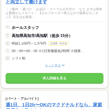
と両立して働けます
・ご案内 ・盛つけ ・お会計 ・テーブルの片付け など まずは簡単
な業務からスタート！ 【セルフオーダー導入なので接客がカンタ
ン】 注文はお客様...
ホールスタッフ
高知県高知市/高知駅（徒歩 15分）
時給1,100円～1,375円
交通費一部支給
00：00〜00：00 ※1日実働最低2時間 ※残業...
シフト制
もっと見る
求人詳細を見る
[パート・アルバイト]
週1日、1日2h〜OKのマクドナルドなら、家庭