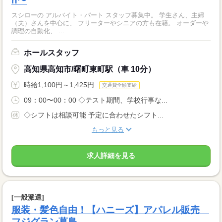
h〜
スシローの アルバイト・パート スタッフ募集中。 学生さん、主婦
（夫）さんを中心に、 フリーターやシニアの方も在籍。 オーダーや
調理の自動化、 ...
ホールスタッフ
高知県高知市/曙町東町駅（車 10分）
時給1,100円～1,425円
交通費全額支給
09：00〜00：00 ◇テスト期間、学校行事な...
◇シフトは相談可能 予定に合わせたシフト...
もっと見る
求人詳細を見る
[一般派遣]
服装・髪色自由！【ハニーズ】アパレル販売
フジグラン葛島