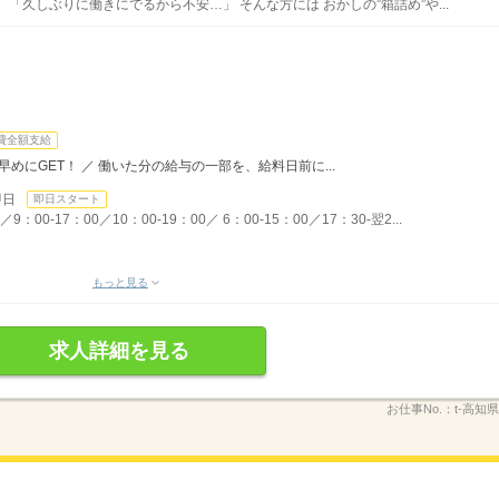
「久しぶりに働きにでるから不安…」 そんな方には おかしの”箱詰め”や...
費全額支給
めにGET！ ／ 働いた分の給与の一部を、給料日前に...
即日
即日スタート
00-17：00／10：00-19：00／ 6：00-15：00／17：30-翌2...
もっと見る
求人詳細を見る
お仕事No.：
t-高知