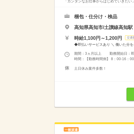
「カンタンなお仕事からはじめていきたい」 
梱包・仕分け・検品
高知県高知市/土讃線高知駅
時給1,100円～1,200円
交通
◆即払いサービスあり ＼ 働いた分を早
期間：3ヵ月以上 勤務開始日：
時間：【勤務時間例】 8：00-16：00／9：
土日休み案件多数！
一般派遣