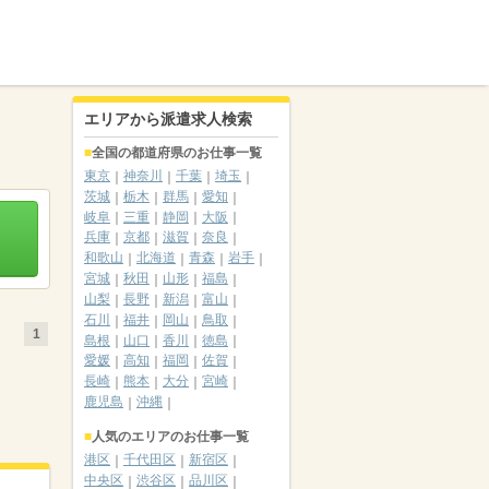
エリアから派遣求人検索
全国の都道府県のお仕事一覧
東京
神奈川
千葉
埼玉
茨城
栃木
群馬
愛知
岐阜
三重
静岡
大阪
兵庫
京都
滋賀
奈良
和歌山
北海道
青森
岩手
宮城
秋田
山形
福島
山梨
長野
新潟
富山
石川
福井
岡山
鳥取
1
島根
山口
香川
徳島
愛媛
高知
福岡
佐賀
長崎
熊本
大分
宮崎
鹿児島
沖縄
人気のエリアのお仕事一覧
港区
千代田区
新宿区
中央区
渋谷区
品川区