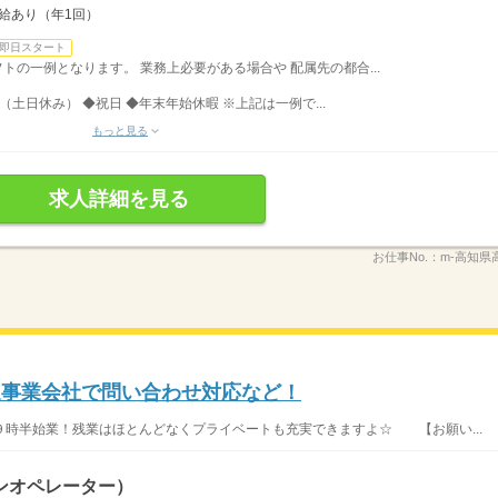
昇給あり（年1回）
即日スタート
シフトの一例となります。 業務上必要がある場合や 配属先の都合...
（土日休み） ◆祝日 ◆年末年始休暇 ※上記は一例で...
もっと見る
求人詳細を見る
お仕事No.：
m-高知県
送事業会社で問い合わせ対応など！
時半始業！残業はほとんどなくプライベートも充実できますよ☆ 【お願い...
ンオペレーター）