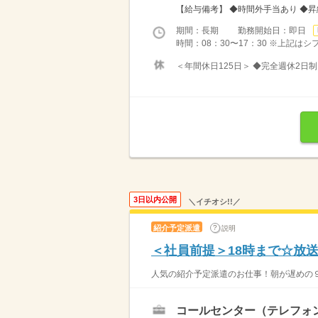
【給与備考】 ◆時間外手当あり ◆
期間：長期 勤務開始日：即日
時間：08：30〜17：30 ※上記は
＜年間休日125日＞ ◆完全週休2日制
3日以内公開
＼イチオシ!!／
紹介予定派遣
説明
＜社員前提＞18時まで☆放
人気の紹介予定派遣のお仕事！朝が遅めの９
コールセンター（テレフォ