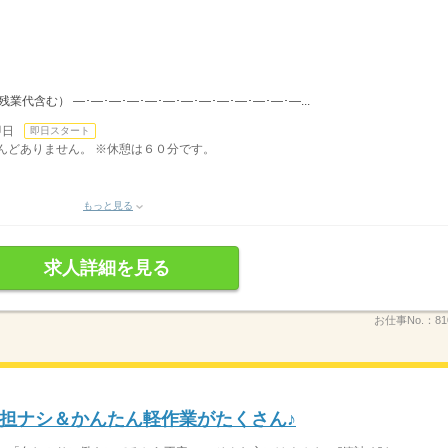
（残業代含む） ―･―･―･―･―･―･―･―･―･―･―･―･―...
即日
即日スタート
ほとんどありません。 ※休憩は６０分です。
もっと見る
求人詳細を見る
お仕事No.：
81
担ナシ＆かんたん軽作業がたくさん♪