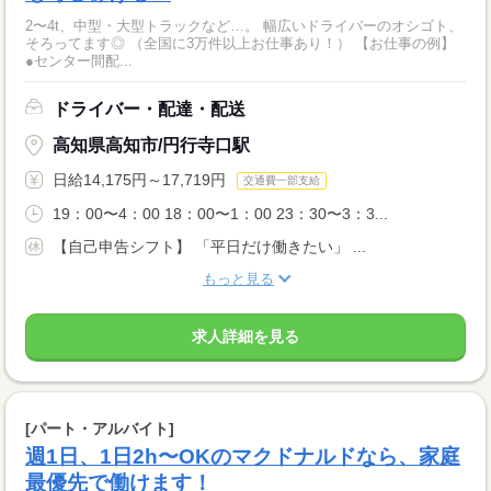
2〜4t、中型・大型トラックなど…。 幅広いドライバーのオシゴト、
そろってます◎ （全国に3万件以上お仕事あり！） 【お仕事の例】
●センター間配...
ドライバー・配達・配送
高知県高知市/円行寺口駅
日給14,175円～17,719円
交通費一部支給
19：00〜4：00 18：00〜1：00 23：30〜3：3...
【自己申告シフト】 「平日だけ働きたい」 ...
もっと見る
求人詳細を見る
[パート・アルバイト]
週1日、1日2h〜OKのマクドナルドなら、家庭
最優先で働けます！