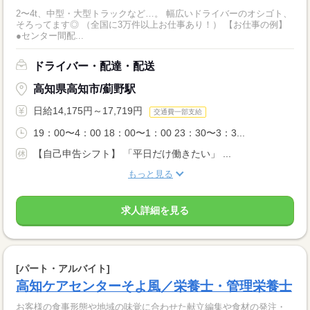
2〜4t、中型・大型トラックなど…。 幅広いドライバーのオシゴト、
そろってます◎ （全国に3万件以上お仕事あり！） 【お仕事の例】
●センター間配...
ドライバー・配達・配送
高知県高知市/薊野駅
日給14,175円～17,719円
交通費一部支給
19：00〜4：00 18：00〜1：00 23：30〜3：3...
【自己申告シフト】 「平日だけ働きたい」 ...
もっと見る
求人詳細を見る
[パート・アルバイト]
高知ケアセンターそよ風／栄養士・管理栄養士
お客様の食事形態や地域の味覚に合わせた献立編集や食材の発注・