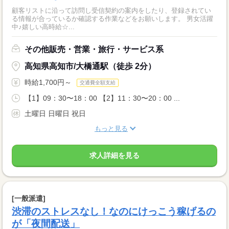
顧客リストに沿って訪問し受信契約の案内をしたり、登録されてい
る情報が合っているか確認する作業などをお願いします。 男女活躍
中♪嬉しい高時給☆...
その他販売・営業・旅行・サービス系
高知県高知市/大橋通駅（徒歩 2分）
時給1,700円～
交通費全額支給
【1】09：30〜18：00 【2】11：30〜20：00 ...
土曜日 日曜日 祝日
もっと見る
求人詳細を見る
[一般派遣]
渋滞のストレスなし！なのにけっこう稼げるの
が「夜間配送」