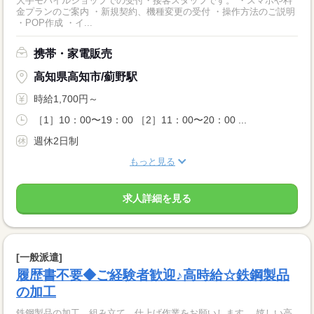
大手モバイルショップでの受付・接客スタッフです。 ・スマホや料
金プランのご案内 ・新規契約、機種変更の受付 ・操作方法のご説明
・POP作成 ・イ...
携帯・家電販売
高知県高知市/薊野駅
時給1,700円～
［1］10：00〜19：00 ［2］11：00〜20：00 ...
週休2日制
もっと見る
求人詳細を見る
[一般派遣]
履歴書不要◆ご経験者歓迎♪高時給☆鉄鋼製品
の加工
鉄鋼製品の加工、組み立て、仕上げ作業をお願いします。 嬉しい高