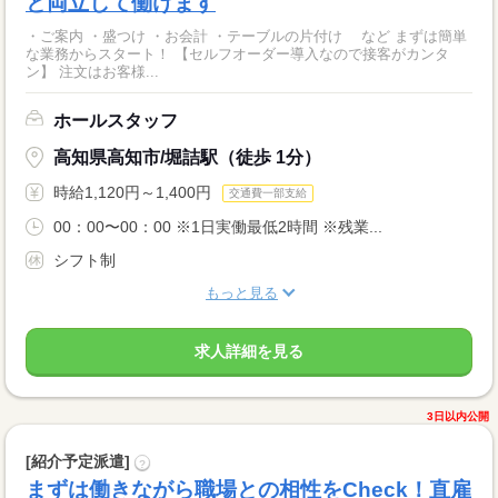
と両立して働けます
・ご案内 ・盛つけ ・お会計 ・テーブルの片付け など まずは簡単
な業務からスタート！ 【セルフオーダー導入なので接客がカンタ
ン】 注文はお客様...
ホールスタッフ
高知県高知市/堀詰駅（徒歩 1分）
時給1,120円～1,400円
交通費一部支給
00：00〜00：00 ※1日実働最低2時間 ※残業...
シフト制
もっと見る
求人詳細を見る
3日以内公開
[紹介予定派遣]
?
まずは働きながら職場との相性をCheck！直雇