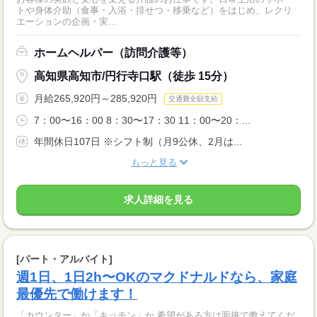
トや身体介助（食事・入浴・排せつ・移乗など）をはじめ、レクリ
エーションの企画・実...
ホームヘルパー（訪問介護等）
高知県高知市/円行寺口駅（徒歩 15分）
月給265,920円～285,920円
交通費全額支給
7：00〜16：00 8：30〜17：30 11：00〜20：...
年間休日107日 ※シフト制（月9公休、2月は...
もっと見る
求人詳細を見る
[パート・アルバイト]
週1日、1日2h〜OKのマクドナルドなら、家庭
最優先で働けます！
「カウンター」か「キッチン」か 希望がある方は面接で教えてくだ