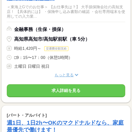
＜東海上Gでのお仕事＞ 【お仕事先は？】 大手損保険会社の高知支
店！ 【具体的には】 ・保険申し込み書類の確認 ・会社専用端末を使
用しての入力業...
金融事務（生保・損保）
高知県高知市/高知駅前駅（車 5分）
時給1,420円～
交通費全額支給
□9：15〜17：00（休憩1時間）
土曜日 日曜日 祝日
もっと見る
求人詳細を見る
[パート・アルバイト]
週1日、1日2h〜OKのマクドナルドなら、家庭
最優先で働けます！