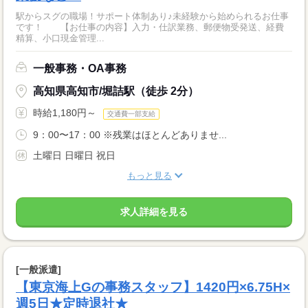
駅からスグの職場！サポート体制あり♪未経験から始められるお仕事
です！ 【お仕事の内容】入力・仕訳業務、郵便物受発送、経費
精算、小口現金管理...
一般事務・OA事務
高知県高知市/堀詰駅（徒歩 2分）
時給1,180円～
交通費一部支給
9：00〜17：00 ※残業はほとんどありませ...
土曜日 日曜日 祝日
もっと見る
求人詳細を見る
[一般派遣]
【東京海上Gの事務スタッフ】1420円×6.75H×
週5日★定時退社★