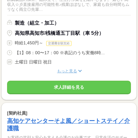
収入☆彡直接雇用の可能性有♪残業ほぼなしで、家庭も自分時間もム
リなく両立◎先輩...
製造（組立・加工）
高知県高知市/桟橋通五丁目駅（車 5分）
時給1,450円～
交通費全額支給
【1】08：00〜17：00 ※表記のうち実働8時...
土曜日 日曜日 祝日
もっと見る
求人詳細を見る
[契約社員]
高知ケアセンターそよ風／ショートステイ／介
護職
お客様の笑顔と安心を支える介護のお仕事です。日常生活のサポー