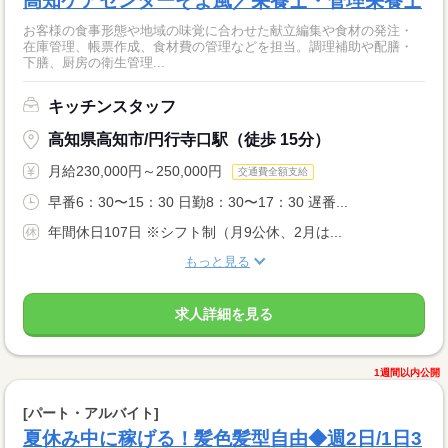
高知ケアセンターそよ風／栄養士・管理栄養士
お客様の食事形態や地域の味覚に合わせた献立編集や食材の発注・
在庫管理、帳票作成、食材費の管理などを担当。調理補助や配膳・
下膳、厨房の衛生管理...
キッチンスタッフ
高知県高知市/円行寺口駅（徒歩 15分）
月給230,000円～250,000円
交通費全額支給
早番6：30〜15：30 日勤8：30〜17：30 遅番...
年間休日107日 ※シフト制（月9公休、2月は...
もっと見る
求人詳細を見る
1週間以内公開
[パート・アルバイト]
夏休み中に稼げる！髪色髪型自由◆週2日/1日3