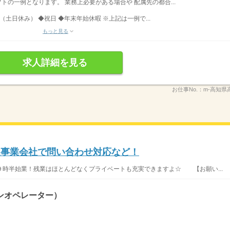
シフトの一例となります。 業務上必要がある場合や 配属先の都合...
（土日休み） ◆祝日 ◆年末年始休暇 ※上記は一例で...
もっと見る
求人詳細を見る
お仕事No.：
m-高知県
送事業会社で問い合わせ対応など！
時半始業！残業はほとんどなくプライベートも充実できますよ☆ 【お願い...
ンオペレーター）