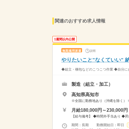
関連のおすすめ求人情報
1週間以内公開
無期雇用派遣
説明
やりたいこと"なくていい" 
◆組立・梱包などのこつこつ作業 ◆自分に合
製造（組立・加工）
高知県高知市
※全国に勤務地あり（沖縄を除く） 
月給180,000円～230,000円
【給与備考】 ◆時間外手当あり ◆
期間：長期 勤務開始日：即日