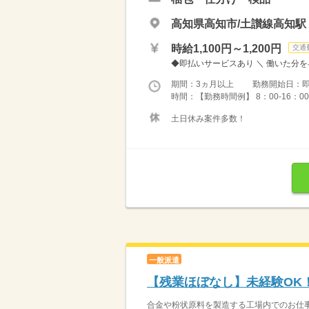
高知県高知市/土讃線高知駅
時給1,100円～1,200円
交通
◆即払いサービスあり ＼ 働いた分を早
期間：3ヵ月以上 勤務開始日：
時間：【勤務時間例】 8：00-16：00／9：
土日休み案件多数！
一般派遣
【残業ほぼなし】未経験OK
合金や粉状原料を製造する工場内でのお仕事