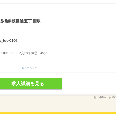
道桟橋線桟橋通五丁目駅
bcov2106
6：00〜0：00 2交代制 休憩：45分
もっと見る
求人詳細を見る
お仕事No.：
p382