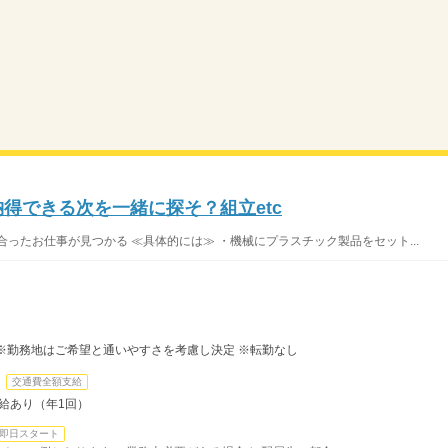
納得できる次を一緒に探そ？組立etc
ったお仕事が見つかる ≪具体的には≫ ・機械にプラスチック製品をセット...
※勤務地はご希望と通いやすさを考慮し決定 ※転勤なし
交通費全額支給
昇給あり（年1回）
即日スタート