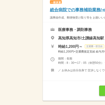
一般派遣
総合病院での事務補助業務/≪8
議事録作成、郵便物受け取り等を お願いい
医療事務・調剤事務
高知県高知市/土讃線高知駅
時給1,200円～
交通費一部支給
時給1,200円+交通費規定支給 給与月収例 
期間：長期
時間：8：30〜17：05（休憩50分）
／ お休みは自分自身で 交渉しなくてO