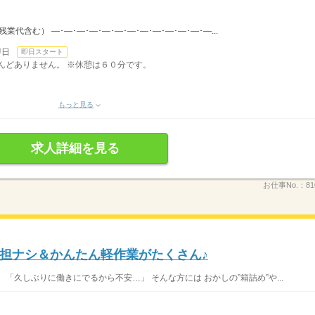
（残業代含む） ―･―･―･―･―･―･―･―･―･―･―･―･―...
即日
即日スタート
ほとんどありません。 ※休憩は６０分です。
もっと見る
求人詳細を見る
お仕事No.：
81
担ナシ＆かんたん軽作業がたくさん♪
「久しぶりに働きにでるから不安…」 そんな方には おかしの”箱詰め”や...