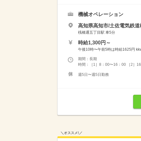
機械オペレーション
高知県高知市/土佐電気鉄
桟橋通五丁目駅 車5分
時給1,300円～
午後10時〜午前5時は時給1625円 kkw_
期間：長期
時間：［1］8：00〜16：00 ［2］1
週5日〜週5日勤務
＼オススメ!／