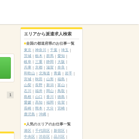
エリアから派遣求人検索
全国の都道府県のお仕事一覧
東京
神奈川
千葉
埼玉
茨城
栃木
群馬
愛知
岐阜
三重
静岡
大阪
兵庫
京都
滋賀
奈良
和歌山
北海道
青森
岩手
宮城
秋田
山形
福島
山梨
長野
新潟
富山
石川
福井
岡山
鳥取
1
島根
山口
香川
徳島
愛媛
高知
福岡
佐賀
長崎
熊本
大分
宮崎
鹿児島
沖縄
人気のエリアのお仕事一覧
港区
千代田区
新宿区
中央区
渋谷区
品川区