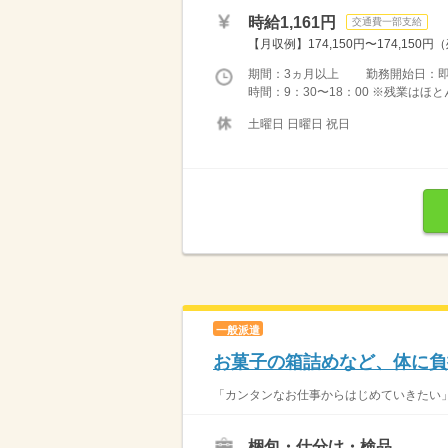
時給1,161円
交通費一部支給
【月収例】174,150円〜174,150円
期間：3ヵ月以上 勤務開始日：
時間：9：30〜18：00 ※残業は
土曜日 日曜日 祝日
一般派遣
お菓子の箱詰めなど、体に負
「カンタンなお仕事からはじめていきたい」 
梱包・仕分け・検品