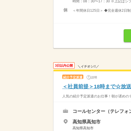
時間：08：30〜17：30 ※上記は
＜年間休日125日＞ ◆完全週休2日制
3日以内公開
＼イチオシ!!／
紹介予定派遣
説明
＜社員前提＞18時まで☆放
人気の紹介予定派遣のお仕事！朝が遅めの９
コールセンター（テレフォ
高知県高知市
高知県高知市