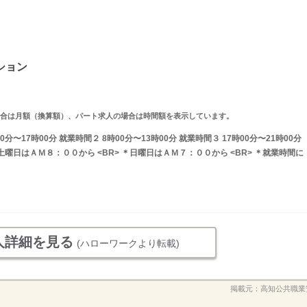
ション
求人の場合は月額（換算額）、パート求人の場合は時間額を表示しています。
分〜17時00分 就業時間２ 8時00分〜13時00分 就業時間３ 17時00分〜21時00分
曜日はＡＭ８：００から <BR> ＊日曜日はＡＭ７：００から <BR> ＊就業時間に
人詳細を見る
(ハローワークより転載)
掲載元：
高知公共職業