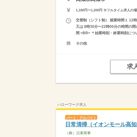
1,180円〜1,200円 ※フルタイム
交替制（シフト制） 就業時間１ 12時0
又は 8時30分〜22時00分の時間
間 <BR> ＊始業時刻・終業時刻に
その他
求
ハローワーク求人
パート・アルバイト
日常清掃（イオンモール高知
（株）日東商事