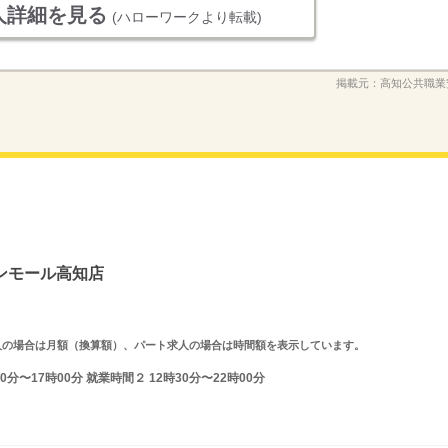
人詳細を見る
(ハローワークより転載)
掲載元：
高知公共職業
ンモール高知店
ルタイム求人の場合は月額（換算額）、パート求人の場合は時間額を表示しています。
分〜17時00分 就業時間２ 12時30分〜22時00分