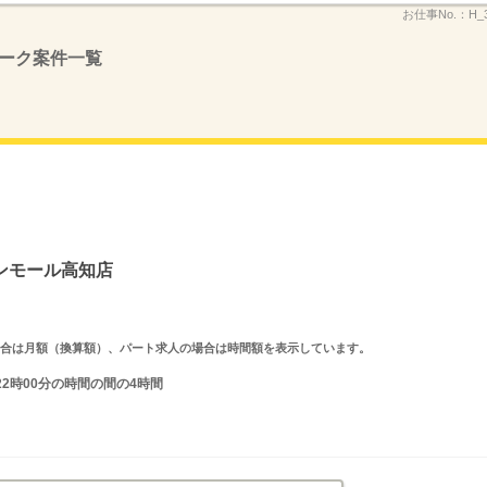
お仕事No.：
H_
ーク案件一覧
ンモール高知店
求人の場合は月額（換算額）、パート求人の場合は時間額を表示しています。
22時00分の時間の間の4時間