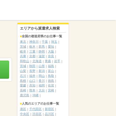
エリアから派遣求人検索
全国の都道府県のお仕事一覧
東京
神奈川
千葉
埼玉
茨城
栃木
群馬
愛知
岐阜
三重
静岡
大阪
兵庫
京都
滋賀
奈良
和歌山
北海道
青森
岩手
宮城
秋田
山形
福島
山梨
長野
新潟
富山
石川
福井
岡山
鳥取
島根
山口
香川
徳島
愛媛
高知
福岡
佐賀
長崎
熊本
大分
宮崎
鹿児島
沖縄
人気のエリアのお仕事一覧
港区
千代田区
新宿区
中央区
渋谷区
品川区