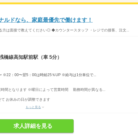
ドナルドなら、家庭最優先で働けます！
方は面接で教えてください◎ ◆カウンタースタッフ ・レジでの接客、注文...
桟橋線高知駅前駅（車 5分）
※22：00〜翌5：00は時給25％UP ※給与は1分単位で...
営業時間となります ※曜日によって営業時間 勤務時間が異なる...
て お休みの日が調整できます
もっと見る
求人詳細を見る