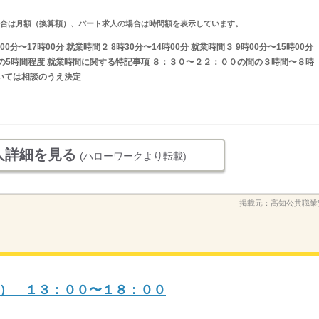
求人の場合は月額（換算額）、パート求人の場合は時間額を表示しています。
0分〜17時00分 就業時間２ 8時30分〜14時00分 就業時間３ 9時00分〜15時00分
の間の5時間程度 就業時間に関する特記事項 ８：３０〜２２：００の間の３時間〜８時
ついては相談のうえ決定
人詳細を見る
(ハローワークより転載)
掲載元：
高知公共職業
） １３：００〜１８：００