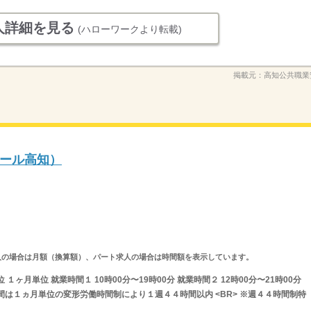
人詳細を見る
(ハローワークより転載)
掲載元：
高知公共職業
ール高知）
ルタイム求人の場合は月額（換算額）、パート求人の場合は時間額を表示しています。
ヶ月単位 就業時間１ 10時00分〜19時00分 就業時間２ 12時00分〜21時00分
間は１ヵ月単位の変形労働時間制により１週４４時間以内 <BR> ※週４４時間制特