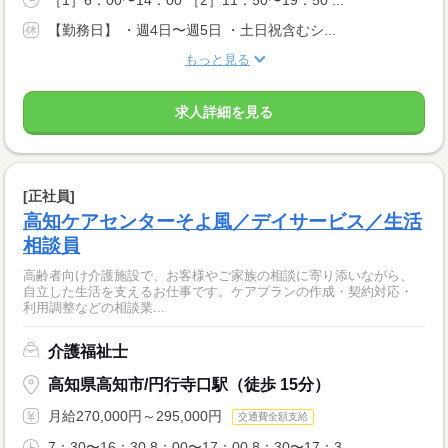
［1］6：00〜14：00 ［2］11：50〜19：50 ...
【勤務日】 ・週4日〜週5日 ・土日祝含むシ...
もっと見る
求人詳細を見る
[正社員]
高知ケアセンターそよ風／デイサービス／生活
相談員
高齢者向け介護施設で、お客様やご家族の相談に寄り添いながら、
自立した生活を支えるお仕事です。ケアプランの作成・契約対応・
利用調整などの相談業...
介護福祉士
高知県高知市/円行寺口駅（徒歩 15分）
月給270,000円～295,000円
交通費全額支給
7：30〜16：30 8：00〜17：00 8：30〜17：3...