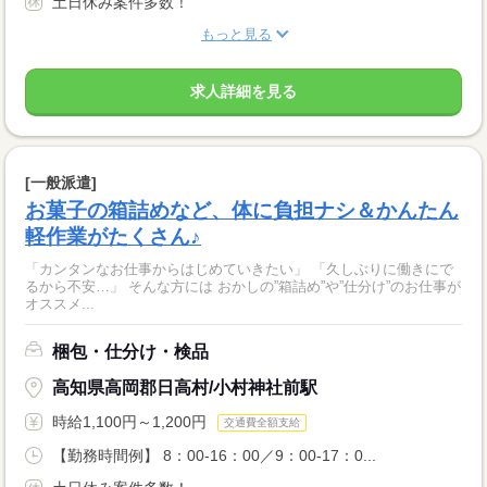
土日休み案件多数！
もっと見る
求人詳細を見る
[一般派遣]
お菓子の箱詰めなど、体に負担ナシ＆かんたん
軽作業がたくさん♪
「カンタンなお仕事からはじめていきたい」 「久しぶりに働きにで
るから不安…」 そんな方には おかしの”箱詰め”や”仕分け”のお仕事が
オススメ...
梱包・仕分け・検品
高知県高岡郡日高村/小村神社前駅
時給1,100円～1,200円
交通費全額支給
【勤務時間例】 8：00-16：00／9：00-17：0...