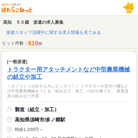
高知 ５０歳 派遣の求人募集
派遣スタッフ活躍中に関する求人情報を見てみる
610
ヒット件数：
件
[一般派遣]
トラクター用アタッチメントなど中型農業機械
の組立や加工
＼モノづくりが好きな方にピッタリ！／ トラクターや芝刈り機など
の中型農業機械をつくる「組み立て・加工」のお仕事です。 農業器
具の組み立て作業...
製造（組立・加工）
高知県須崎市/多ノ郷駅
時給1,200円～