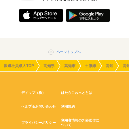
ページトップへ
派遣社員求人TOP
高知県
高知市
土讃線
高知
高
ディップ（株）
はたらこねっととは
ヘルプ＆お問い合わせ
利用規約
利用者情報の外部送信に
プライバシーポリシー
ついて