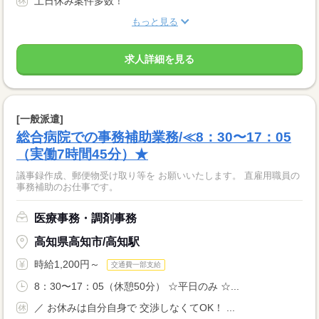
土日休み案件多数！
もっと見る
求人詳細を見る
[一般派遣]
総合病院での事務補助業務/≪8：30〜17：05
（実働7時間45分）★
議事録作成、郵便物受け取り等を お願いいたします。 直雇用職員の
事務補助のお仕事です。
医療事務・調剤事務
高知県高知市/高知駅
時給1,200円～
交通費一部支給
8：30〜17：05（休憩50分） ☆平日のみ ☆...
／ お休みは自分自身で 交渉しなくてOK！ ...