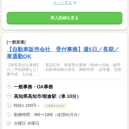
もっと見る
求人詳細を見る
[一般派遣]
【自動車販売会社 受付事務】週5日／長期／
車通勤OK
【来客受付＆事務】 ・電話応対・来客受付業務（車検や点検、修理
のご予約調整など） ・自動車保険の受付・満期管理 ・請求書、見積
書作成、入出金、...
一般事務・OA事務
高知県高知市/朝倉駅（車 10分）
時給1,180円～
交通費全額支給
勤務時間：9時〜18時（休憩60月分）
火曜日 水曜日