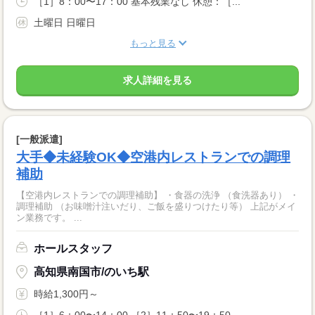
［1］8：00〜17：00 基本残業なし 休憩：［...
土曜日 日曜日
もっと見る
求人詳細を見る
[一般派遣]
大手◆未経験OK◆空港内レストランでの調理
補助
【空港内レストランでの調理補助】 ・食器の洗浄 （食洗器あり） ・
調理補助 （お味噌汁注いだり、ご飯を盛りつけたり等） 上記がメイ
ン業務です。 ...
ホールスタッフ
高知県南国市/のいち駅
時給1,300円～