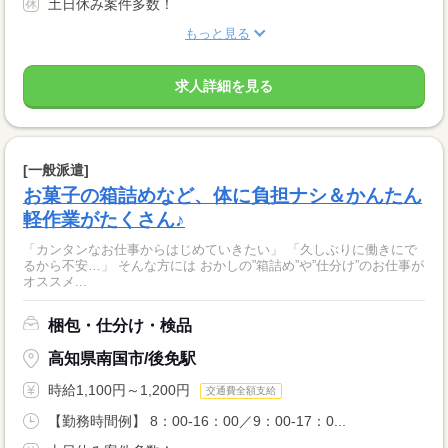
土日休み案件多数！
もっと見る
求人詳細を見る
[一般派遣]
お菓子の箱詰めなど、体に負担ナシ＆かんたん
軽作業がたくさん♪
「カンタンなお仕事からはじめていきたい」 「久しぶりに働きにで
るから不安…」 そんな方には おかしの”箱詰め”や”仕分け”のお仕事が
オススメ...
梱包・仕分け・検品
高知県南国市/後免駅
時給1,100円～1,200円
交通費全額支給
【勤務時間例】 8：00-16：00／9：00-17：0...