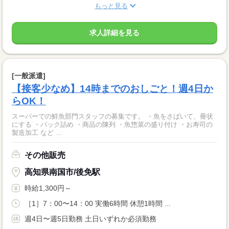
もっと見る
求人詳細を見る
[一般派遣]
【接客少なめ】14時までのおしごと！週4日か
らOK！
スーパーでの鮮魚部門スタッフの募集です。 ・魚をさばいて、冊状
にする ・パック詰め ・商品の陳列 ・魚惣菜の盛り付け ・お寿司の
製造加工 など ...
その他販売
高知県南国市/後免駅
時給1,300円～
［1］7：00〜14：00 実働6時間 休憩1時間 ...
週4日〜週5日勤務 土日いずれか必須勤務