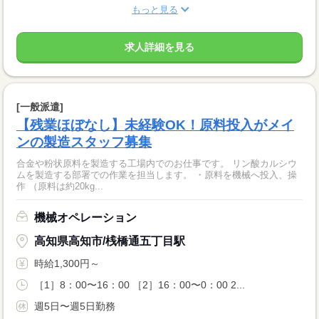
もっと見る
求人詳細を見る
[一般派遣]
【残業ほぼなし】未経験OK！原料投入がメイ
ンの製造スタッフ募集
合金や粉状原料を製造する工場内でのお仕事です。 リン酸カルシウ
ムを製造する部署での作業を担当します。 ・原料を機械へ投入、操
作 （原料は約20kg...
機械オペレーション
高知県高知市/桟橋通五丁目駅
時給1,300円～
［1］8：00〜16：00 ［2］16：00〜0：00 2...
週5日〜週5日勤務