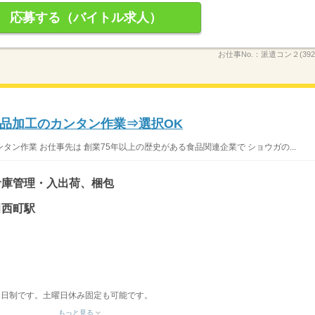
応募する（バイトル求人）
お仕事No.：
派遣コン２(3921
品加工のカンタン作業⇒選択OK
ン作業 お仕事先は 創業75年以上の歴史がある食品関連企業で ショウガの...
倉庫管理・入出荷、梱包
田西町駅
2日制です。土曜日休み固定も可能です。
もっと見る