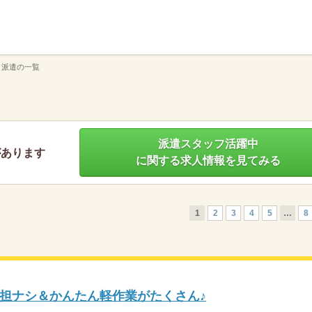
】
 派遣の一覧
派遣スタッフ活躍中
があります
に関する求人情報を見てみる
1
2
3
4
5
…
8
担ナシ＆かんたん軽作業がたくさん♪