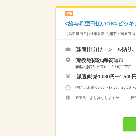
派遣
<給与希望日払いOK>ピッ
【高知県内のお仕事多数 高知市・南国市 香
[派遣]
仕分け・シール貼り、
[勤務地]/高知県高知市
[面接地]/高知県高知市 / 上町二丁目
[派遣]
時給1,030円〜1,500
時間：[派遣]08:00〜17:00、20:00〜0
派遣先により異なりますが、 「土日休み