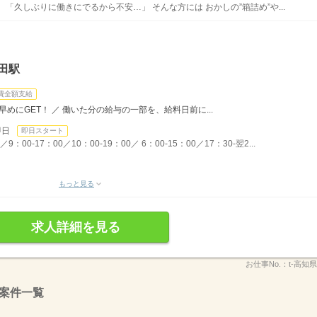
「久しぶりに働きにでるから不安…」 そんな方には おかしの”箱詰め”や...
田駅
費全額支給
めにGET！ ／ 働いた分の給与の一部を、給料日前に...
即日
即日スタート
00-17：00／10：00-19：00／ 6：00-15：00／17：30-翌2...
もっと見る
求人詳細を見る
お仕事No.：
t-高知
案件一覧