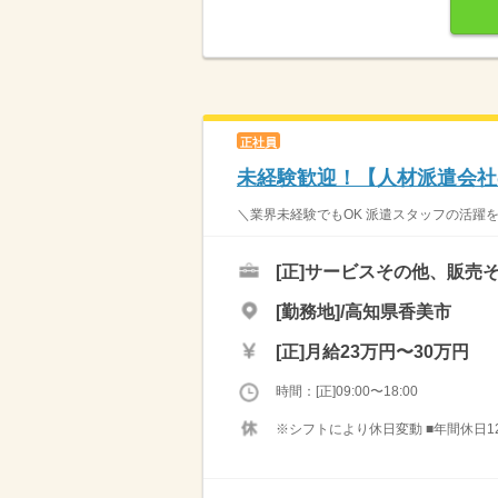
正社員
未経験歓迎！【人材派遣会社
＼業界未経験でもOK 派遣スタッフの活躍を
[正]
サービスその他、販売
[勤務地]/高知県香美市
[正]
月給23万円〜30万円
時間：[正]09:00〜18:00
※シフトにより休日変動 ■年間休日120