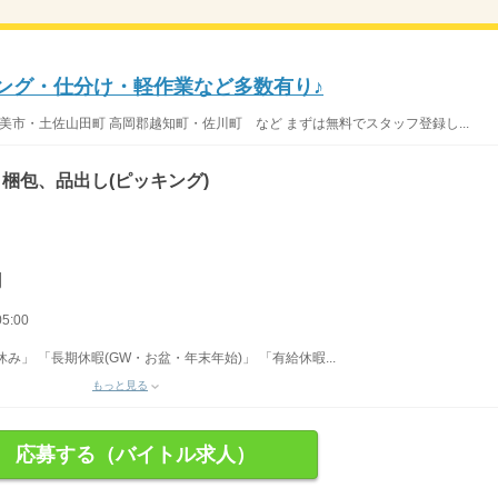
キング・仕分け・軽作業など多数有り♪
美市・土佐山田町 高岡郡越知町・佐川町 など まずは無料でスタッフ登録し...
梱包、品出し(ピッキング)
円
5:00
」 「長期休暇(GW・お盆・年末年始)」 「有給休暇...
もっと見る
応募する（バイトル求人）