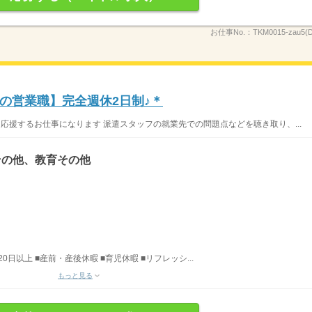
お仕事No.：
TKM0015-zau5(D
の営業職】完全週休2日制♪＊
応援するお仕事になります 派遣スタッフの就業先での問題点などを聴き取り、...
その他、教育その他
日以上 ■産前・産後休暇 ■育児休暇 ■リフレッシ...
もっと見る