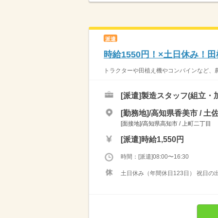
派遣
時給1550円！×土日休み！
トラクターや田植え機やコンバインなど、農
[派遣]
製造スタッフ(組立・
[勤務地]/高知県香美市 / 土
[面接地]/高知県高知市 / 上町二丁目
[派遣]
時給1,550円
時間：[派遣]08:00〜16:30
土日休み（年間休日123日） 祝日の