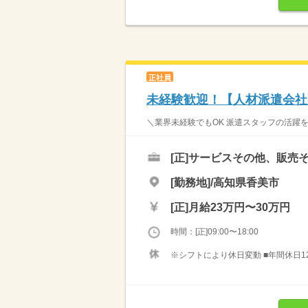
正社員
未経験歓迎！【人材派遣会社
＼業界未経験でもOK 派遣スタッフの活躍を
[正]
サービスその他、販売
[勤務地]/高知県香美市
[正]
月給23万円〜30万円
時間：[正]09:00〜18:00
※シフトにより休日変動 ■年間休日120