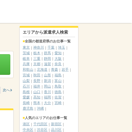
エリアから派遣求人検索
全国の都道府県のお仕事一覧
東京
神奈川
千葉
埼玉
茨城
栃木
群馬
愛知
岐阜
三重
静岡
大阪
兵庫
京都
滋賀
奈良
和歌山
北海道
青森
岩手
宮城
秋田
山形
福島
山梨
長野
新潟
富山
石川
福井
岡山
鳥取
次へ
島根
山口
香川
徳島
愛媛
高知
福岡
佐賀
長崎
熊本
大分
宮崎
鹿児島
沖縄
人気のエリアのお仕事一覧
港区
千代田区
新宿区
中央区
渋谷区
品川区