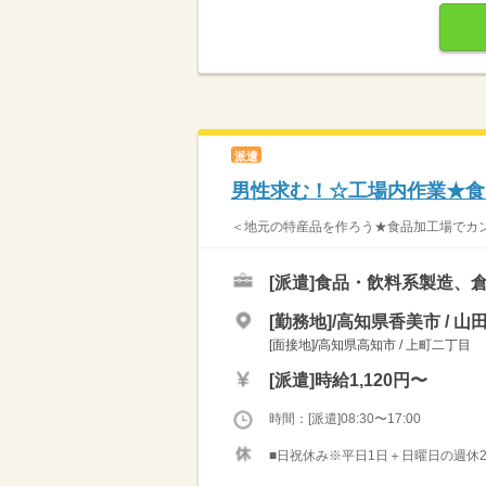
派遣
男性求む！☆工場内作業★食
＜地元の特産品を作ろう★食品加工場でカンタ
[派遣]
食品・飲料系製造、
[勤務地]/高知県香美市 / 山
[面接地]/高知県高知市 / 上町二丁目
[派遣]
時給1,120円〜
時間：[派遣]08:30〜17:00
■日祝休み※平日1日＋日曜日の週休