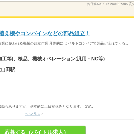
お仕事No.：
TKM0015-zau5-
田植え機やコンバインなどの部品組立！
業に使われる機械の組立作業 具体的には ベルトコンベアで製品が流れてくる...
加工等)、検品、機械オペレーション(汎用・NC等)
佐山田駅
出勤もありますが、基本的に土日祝休みとなります。 GW...
もっと見る
応募する（バイトル求人）