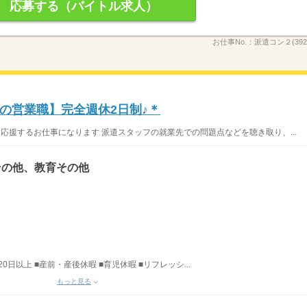
応募する（バイトル求人）
お仕事No.：
派遣コン２(3921
の営業職】完全週休2日制♪＊
応援するお仕事になります 派遣スタッフの就業先での問題点などを聴き取り、...
その他、教育その他
日以上 ■産前・産後休暇 ■育児休暇 ■リフレッシ...
もっと見る