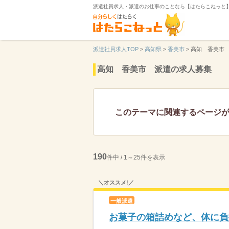
派遣社員求人・派遣のお仕事のことなら【はたらこねっと
派遣社員求人TOP
>
高知県
>
香美市
>
高知 香美市
高知 香美市 派遣の求人募集
このテーマに関連するページ
190
件中 / 1～25件を表示
＼オススメ!／
一般派遣
お菓子の箱詰めなど、体に負