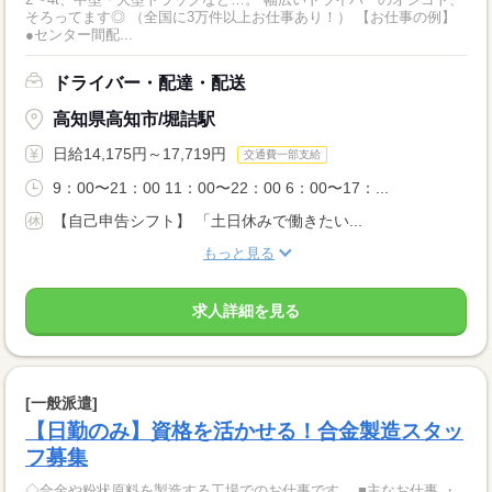
そろってます◎ （全国に3万件以上お仕事あり！） 【お仕事の例】
●センター間配...
ドライバー・配達・配送
高知県高知市/堀詰駅
日給14,175円～17,719円
交通費一部支給
9：00〜21：00 11：00〜22：00 6：00〜17：...
【自己申告シフト】 「土日休みで働きたい...
もっと見る
求人詳細を見る
[一般派遣]
【日勤のみ】資格を活かせる！合金製造スタッ
フ募集
◇合金や粉状原料を製造する工場でのお仕事です。 ■主なお仕事 ・