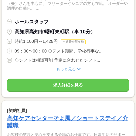
（夫）さんを中心に、 フリーターやシニアの方も在籍。 オーダーや
調理の自動化、 ...
ホールスタッフ
高知県高知市/曙町東町駅（車 10分）
時給1,100円～1,425円
交通費全額支給
09：00〜00：00 ◇テスト期間、学校行事な...
◇シフトは相談可能 予定に合わせたシフト...
もっと見る
求人詳細を見る
[契約社員]
高知ケアセンターそよ風／ショートステイ／介
護職
お客様の笑顔と安心を支える介護のお仕事です。日常生活のサポー