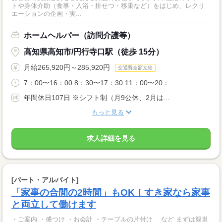
トや身体介助（食事・入浴・排せつ・移乗など）をはじめ、レクリ
エーションの企画・実...
ホームヘルパー（訪問介護等）
高知県高知市/円行寺口駅（徒歩 15分）
月給265,920円～285,920円
交通費全額支給
7：00〜16：00 8：30〜17：30 11：00〜20：...
年間休日107日 ※シフト制（月9公休、2月は...
もっと見る
求人詳細を見る
[パート・アルバイト]
「家事の合間の2時間」もOK！すき家なら家事
と両立して働けます
・ご案内 ・盛つけ ・お会計 ・テーブルの片付け など まずは簡単