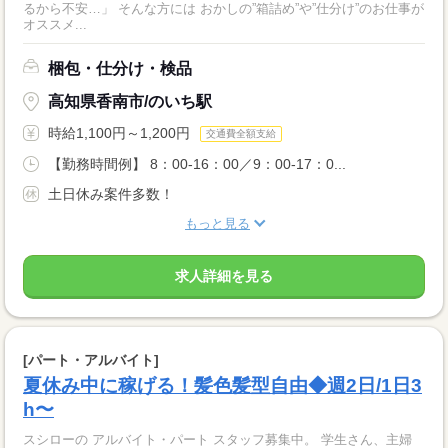
るから不安…」 そんな方には おかしの”箱詰め”や”仕分け”のお仕事が
オススメ...
梱包・仕分け・検品
高知県香南市/のいち駅
時給1,100円～1,200円
交通費全額支給
【勤務時間例】 8：00-16：00／9：00-17：0...
土日休み案件多数！
もっと見る
求人詳細を見る
[パート・アルバイト]
夏休み中に稼げる！髪色髪型自由◆週2日/1日3
h〜
スシローの アルバイト・パート スタッフ募集中。 学生さん、主婦