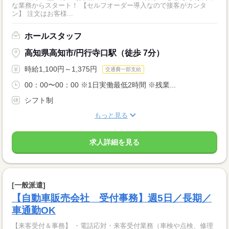
な業務からスタート！ 【セルフオーダー導入なので接客がカンタ
ン】 注文はお客様...
ホールスタッフ
高知県高知市/円行寺口駅（徒歩 7分）
時給1,100円～1,375円
交通費一部支給
00：00〜00：00 ※1日実働最低2時間 ※残業...
シフト制
もっと見る
求人詳細を見る
[一般派遣]
【自動車販売会社 受付事務】週5日／長期／
車通勤OK
【来客受付＆事務】 ・電話応対・来客受付業務（車検や点検、修理