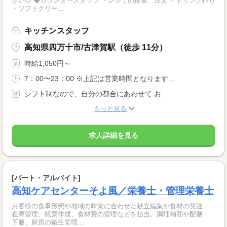
さい◎ ◆カウンタースタッフ ・レジでの接客、注文 ・ドリンク作り
・ソフトクリー...
キッチンスタッフ
高知県四万十市/古津賀駅（徒歩 11分）
時給1,050円～
7：00〜23：00 ※上記は営業時間となります...
シフト制なので、自分の都合にあわせて お...
もっと見る
求人詳細を見る
[パート・アルバイト]
高知ケアセンターそよ風／栄養士・管理栄養士
お客様の食事形態や地域の味覚に合わせた献立編集や食材の発注・
在庫管理、帳票作成、食材費の管理などを担当。調理補助や配膳・
下膳、厨房の衛生管理...