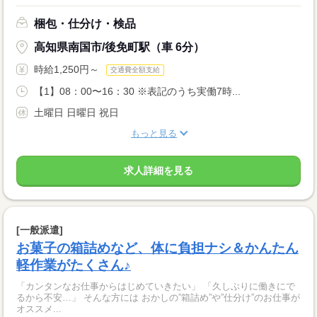
梱包・仕分け・検品
高知県南国市/後免町駅（車 6分）
時給1,250円～
交通費全額支給
【1】08：00〜16：30 ※表記のうち実働7時...
土曜日 日曜日 祝日
もっと見る
求人詳細を見る
[一般派遣]
お菓子の箱詰めなど、体に負担ナシ＆かんたん
軽作業がたくさん♪
「カンタンなお仕事からはじめていきたい」 「久しぶりに働きにで
るから不安…」 そんな方には おかしの”箱詰め”や”仕分け”のお仕事が
オススメ...