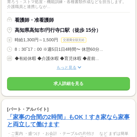
胃ろう・ストマ処置・機能訓練・各種書類作成などを担当します。
介護職員と連携しなが...
看護師・准看護師
高知県高知市/円行寺口駅（徒歩 15分）
時給1,300円～1,500円
交通費全額支給
8：30‾17：00 ※週5日1日4時間〜 休憩60分...
◆有給休暇 ◆介護休暇 ◆育児休暇 ◆産前...
もっと見る
求人詳細を見る
[パート・アルバイト]
「家事の合間の2時間」もOK！すき家なら家事
と両立して働けます
・ご案内 ・盛つけ ・お会計 ・テーブルの片付け など まずは簡単