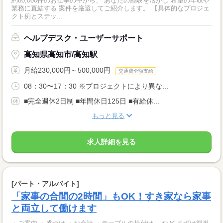
約80,000件のお仕事の中から、 あなたの経験を活かし 希望の年収や
業務に直結する 案件を厳選してご紹介します。 【具体的なプロジェ
クト例とステッ...
ヘルプデスク・ユーザーサポート
高知県高知市/高知駅
月給230,000円～500,000円
交通費全額支給
08：30〜17：30 ※プロジェクトにより異な...
■完全週休2日制 ■年間休日125日 ■有給休...
もっと見る
求人詳細を見る
[パート・アルバイト]
「家事の合間の2時間」もOK！すき家なら家事
と両立して働けます