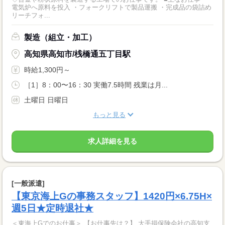
電気炉へ原料を投入 ・フォークリフトで製品運搬 ・完成品の袋詰め
リーチフォ...
製造（組立・加工）
高知県高知市/桟橋通五丁目駅
時給1,300円～
［1］8：00〜16：30 実働7.5時間 残業は月...
土曜日 日曜日
もっと見る
求人詳細を見る
[一般派遣]
【東京海上Gの事務スタッフ】1420円×6.75H×
週5日★定時退社★
＜東海上Gでのお仕事＞ 【お仕事先は？】 大手損保険会社の高知支