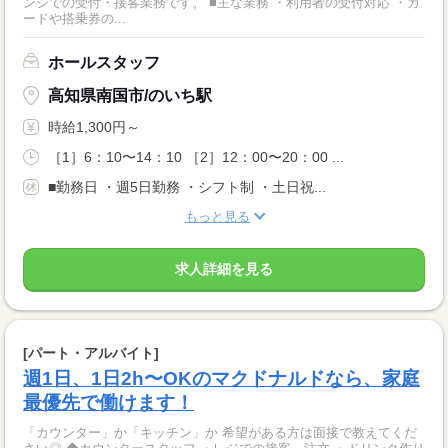
ンジでの受付・接客業務です。 ■主な業務 ・利用者の受付対応 ・カ
ードや搭乗券の...
ホールスタッフ
高知県南国市/のいち駅
時給1,300円～
［1］6：10〜14：10 ［2］12：00〜20：00 ...
■勤務日 ・週5日勤務 ・シフト制 ・土日祝...
もっと見る
求人詳細を見る
[パート・アルバイト]
週1日、1日2h〜OKのマクドナルドなら、家庭
最優先で働けます！
「カウンター」か「キッチン」か 希望がある方は面接で教えてくだ