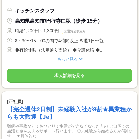
キッチンスタッフ
高知県高知市/円行寺口駅（徒歩 15分）
時給1,200円～1,300円
交通費全額支給
8：30〜15：00の間で4時間以上 ※週1日〜就...
◆有給休暇（法定通り支給） ◆介護休暇 ◆...
もっと見る
求人詳細を見る
[正社員]
【完全週休2日制】未経験入社が8割★異業種か
らも大歓迎【Je】
難病や事故などでおひとりで生活ができなくなった方の ご自宅での
生活と命を支えるサポート行います。 ◎未経験から始める方が8割で
す！ ▼具体的な...