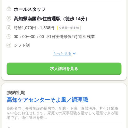
ホールスタッフ
高知県南国市/住吉通駅（徒歩 14分）
時給1,070円～1,338円
交通費一部支給
00：00〜00：00 ※1日実働最低2時間 ※残業...
シフト制
もっと見る
求人詳細を見る
[契約社員]
高知ケアセンターそよ風／調理職
高齢者向け介護施設の厨房で、配膳・下膳、食器洗浄、片付け業務
を中心にお任せします。家庭での家事経験を活かして活躍できる職
場です。衛生管理を徹...