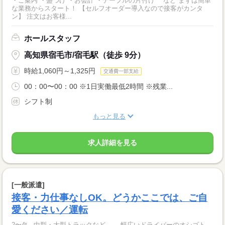
・ご案内 ・盛つけ ・お会計 ・テーブルの片付け など まずは簡単
な業務からスタート！ 【セルフオーダー導入なので接客がカンタ
ン】 注文はお客様...
ホールスタッフ
高知県宿毛市/宿毛駅（徒歩 9分）
時給1,060円～1,325円
交通費一部支給
00：00〜00：00 ※1日実働最低2時間 ※残業...
シフト制
もっと見る
求人詳細を見る
[一般派遣]
接客・力仕事なしOK。どうかここでは、ご自
愛ください／運転
2〜4t、中型・大型トラックなど…。 幅広いドライバーのオシゴト、