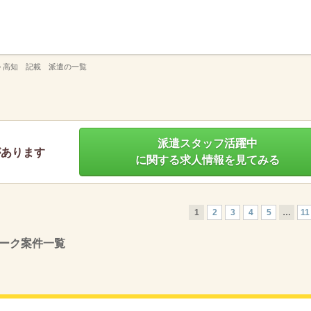
】
>
高知 記載 派遣の一覧
派遣スタッフ活躍中
があります
に関する求人情報を見てみる
1
2
3
4
5
…
11
ーク案件一覧