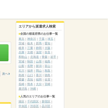
エリアから派遣求人検索
全国の都道府県のお仕事一覧
東京
神奈川
千葉
埼玉
茨城
栃木
群馬
愛知
岐阜
三重
静岡
大阪
兵庫
京都
滋賀
奈良
和歌山
北海道
青森
岩手
宮城
秋田
山形
福島
山梨
長野
新潟
富山
石川
福井
岡山
鳥取
次へ
島根
山口
香川
徳島
愛媛
高知
福岡
佐賀
長崎
熊本
大分
宮崎
鹿児島
沖縄
人気のエリアのお仕事一覧
港区
千代田区
新宿区
中央区
渋谷区
品川区