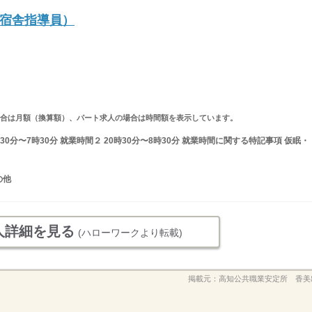
宿舎指導員）
求人の場合は月額（換算額）、パート求人の場合は時間額を表示しています。
30分〜7時30分 就業時間２ 20時30分〜8時30分 就業時間に関する特記事項 仮眠・
の他
人詳細を見る
(ハローワークより転載)
掲載元：
高知公共職業安定所 香美