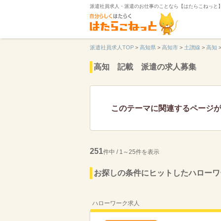
派遣社員求人・派遣のお仕事のことなら【はたらこねっと
派遣社員求人TOP
>
高知県
>
高知市
>
土讃線
>
高知
高知 記載 派遣の求人募集
このテーマに関連するページ
251
件中 / 1～25件を表示
お探しの条件にヒットしたハローワ
ハローワーク求人