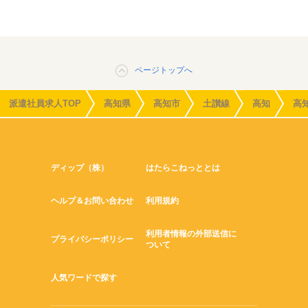
ページトップへ
派遣社員求人TOP
高知県
高知市
土讃線
高知
高
ディップ（株）
はたらこねっととは
ヘルプ＆お問い合わせ
利用規約
利用者情報の外部送信に
プライバシーポリシー
ついて
人気ワードで探す