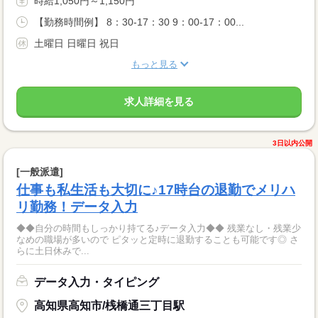
時給1,050円～1,150円
【勤務時間例】 8：30-17：30 9：00-17：00...
土曜日 日曜日 祝日
もっと見る
求人詳細を見る
3日以内公開
[一般派遣]
仕事も私生活も大切に♪17時台の退勤でメリハ
リ勤務！データ入力
◆◆自分の時間もしっかり持てる♪データ入力◆◆ 残業なし・残業少
なめの職場が多いので ピタッと定時に退勤することも可能です◎ さ
らに土日休みで...
データ入力・タイピング
高知県高知市/桟橋通三丁目駅