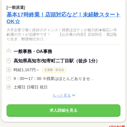
[一般派遣]
基本17時終業！店頭対応など！未経験スタート
OK☆
大手企業で働く絶好のチャンス！残業ほぼナシが魅力的★幅広い年
齢層の方々が活躍中です！ 【お仕事の内容】店頭対応・電話取
り次ぎ、郵便物仕分け...
一般事務・OA事務
高知県高知市/知寄町二丁目駅（徒歩 1分）
時給1,167円～
交通費一部支給
9：00〜17：00 ※残業はほとんどありませ...
土曜日 日曜日 祝日
もっと見る
求人詳細を見る
3日以内公開