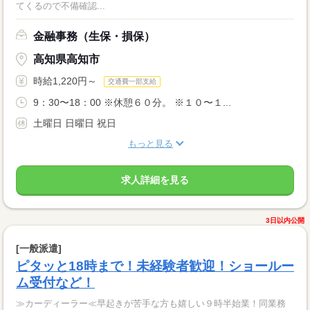
てくるので不備確認...
金融事務（生保・損保）
高知県高知市
時給1,220円～
交通費一部支給
9：30〜18：00 ※休憩６０分。 ※１０〜１...
土曜日 日曜日 祝日
もっと見る
求人詳細を見る
3日以内公開
[一般派遣]
ピタッと18時まで！未経験者歓迎！ショールー
ム受付など！
≫カーディーラー≪早起きが苦手な方も嬉しい９時半始業！同業務