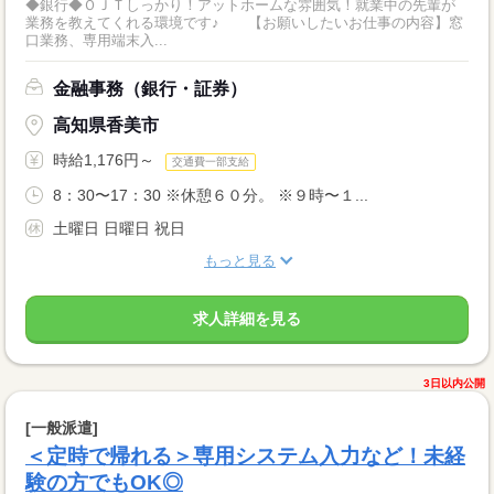
◆銀行◆ＯＪＴしっかり！アットホームな雰囲気！就業中の先輩が
業務を教えてくれる環境です♪ 【お願いしたいお仕事の内容】窓
口業務、専用端末入...
金融事務（銀行・証券）
高知県香美市
時給1,176円～
交通費一部支給
8：30〜17：30 ※休憩６０分。 ※９時〜１...
土曜日 日曜日 祝日
もっと見る
求人詳細を見る
3日以内公開
[一般派遣]
＜定時で帰れる＞専用システム入力など！未経
験の方でもOK◎