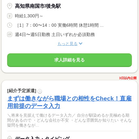
高知県南国市/後免駅
時給1,300円～
［1］7：00〜14：00 実働6時間 休憩1時間 ...
週4日〜週5日勤務 土日いずれか必須勤務
もっと見る
求人詳細を見る
3日以内公開
[紹介予定派遣]
?
まずは働きながら職場との相性をCheck！直雇
用前提のデータ入力
＼将来を見据えて働けるデータ入力／ 自分が馴染めるか見極める期
間があるので ・どんな会社か不安 ・どんな雰囲気か知りたい そんな
疑問を働きなが...
データ入力・タイピング