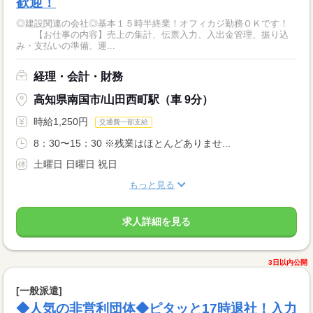
歓迎！
◎建設関連の会社◎基本１５時半終業！オフィカジ勤務ＯＫです！
【お仕事の内容】売上の集計、伝票入力、入出金管理、振り込
み・支払いの準備、運...
経理・会計・財務
高知県南国市/山田西町駅（車 9分）
時給1,250円
交通費一部支給
8：30〜15：30 ※残業はほとんどありませ...
土曜日 日曜日 祝日
もっと見る
求人詳細を見る
3日以内公開
[一般派遣]
◆人気の非営利団体◆ピタッと17時退社！入力