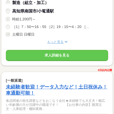
製造（組立・加工）
高知県南国市/小篭通駅
時給1,200円～
［1］7：50〜16：55 ［2］19：15〜4：20 ［...
土曜日 日曜日
もっと見る
求人詳細を見る
3日以内公開
[一般派遣]
未経験者歓迎！データ入力など！土日祝休み！
車通勤可能！
食品関連の衛生調査などをおこなう会社★未経験でも大丈夫！幅広
い年齢層の方が活躍中の職場です！ 【お仕事の内容】購買注
文・入庫処理・棚卸業務...