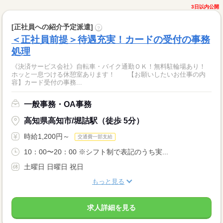
3日以内公開
[正社員への紹介予定派遣]
?
＜正社員前提＞待遇充実！カードの受付の事務
処理
《決済サービス会社》自転車・バイク通勤ＯＫ！無料駐輪場あり！
ホッと一息つける休憩室あります！ 【お願いしたいお仕事の内
容】カード受付の事務...
一般事務・OA事務
高知県高知市/堀詰駅（徒歩 5分）
時給1,200円～
交通費一部支給
10：00〜20：00 ※シフト制で表記のうち実...
土曜日 日曜日 祝日
もっと見る
求人詳細を見る