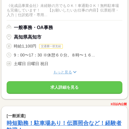
《化成品事業会社》未経験の方でもＯＫ！車通勤ＯＫ！無料駐車場
も完備しています！ 【お願いしたいお仕事の内容】伝票処理・
入力｜仕訳処理・専用...
一般事務・OA事務
高知県高知市
時給1,100円
交通費一部支給
9：00〜17：30 ※休憩６０分。８時〜１６...
土曜日 日曜日 祝日
もっと見る
求人詳細を見る
3日以内公開
[一般派遣]
時短勤務！駐車場あり！伝票照合など！経験者