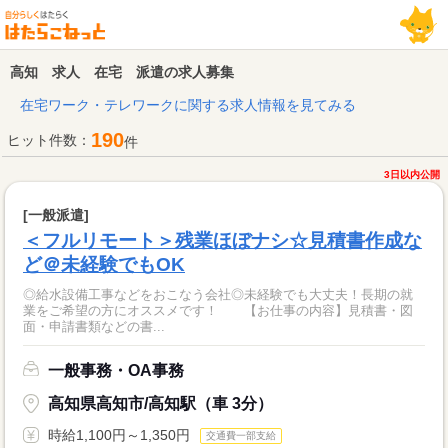
高知 求人 在宅 派遣の求人募集
在宅ワーク・テレワークに関する求人情報を見てみる
190
ヒット件数：
件
3日以内公開
[一般派遣]
＜フルリモート＞残業ほぼナシ☆見積書作成な
ど＠未経験でもOK
◎給水設備工事などをおこなう会社◎未経験でも大丈夫！長期の就
業をご希望の方にオススメです！ 【お仕事の内容】見積書・図
面・申請書類などの書...
一般事務・OA事務
高知県高知市/高知駅（車 3分）
時給1,100円～1,350円
交通費一部支給