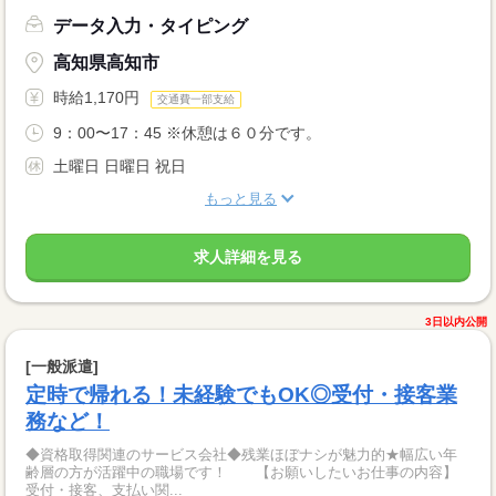
データ入力・タイピング
高知県高知市
時給1,170円
交通費一部支給
9：00〜17：45 ※休憩は６０分です。
土曜日 日曜日 祝日
もっと見る
求人詳細を見る
3日以内公開
[一般派遣]
定時で帰れる！未経験でもOK◎受付・接客業
務など！
◆資格取得関連のサービス会社◆残業ほぼナシが魅力的★幅広い年
齢層の方が活躍中の職場です！ 【お願いしたいお仕事の内容】
受付・接客、支払い関...