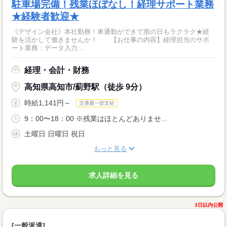
駐車場完備！残業ほぼなし！経理サポート業務
★経験者歓迎★
《デザイン会社》本社勤務！車通勤ができて雨の日もラクラク★経
験を活かして働きませんか！ 【お仕事の内容】経理担当のサポ
ート業務：データ入力...
経理・会計・財務
高知県高知市/薊野駅（徒歩 9分）
時給1,141円～
交通費一部支給
9：00〜18：00 ※残業はほとんどありませ...
土曜日 日曜日 祝日
もっと見る
求人詳細を見る
3日以内公開
[一般派遣]