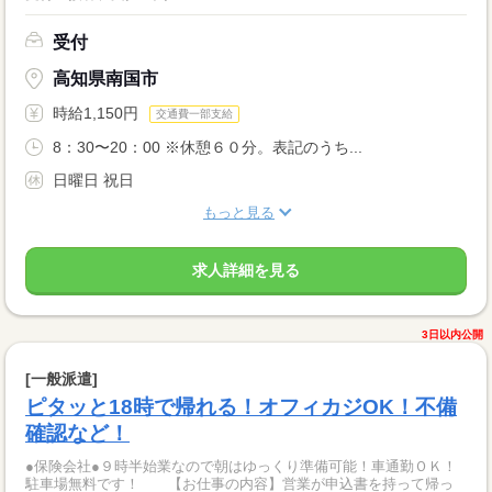
受付
高知県南国市
時給1,150円
交通費一部支給
8：30〜20：00 ※休憩６０分。表記のうち...
日曜日 祝日
もっと見る
求人詳細を見る
3日以内公開
[一般派遣]
ピタッと18時で帰れる！オフィカジOK！不備
確認など！
●保険会社●９時半始業なので朝はゆっくり準備可能！車通勤ＯＫ！
駐車場無料です！ 【お仕事の内容】営業が申込書を持って帰っ