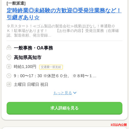
[一般派遣]
定時終業◎未経験の方歓迎◎受発注業務など！
引継ぎあり☆
９月スタート！≪ゴム製品の製造会社≫残業ほぼなし！車通勤Ｏ
Ｋ！駐車場があります！ 【お仕事の内容】受発注業務（在庫確
認、製造依頼、発注登録...
一般事務・OA事務
高知県高知市
時給1,100円
交通費一部支給
9：00〜17：30 ※休憩６０分。 ※８時〜１...
土曜日 日曜日 祝日
もっと見る
求人詳細を見る
3日以内公開