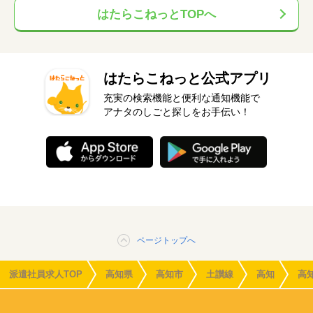
はたらこねっとTOPへ
はたらこねっと公式アプリ
充実の検索機能と便利な通知機能で
アナタのしごと探しをお手伝い！
ページトップへ
派遣社員求人TOP
高知県
高知市
土讃線
高知
高