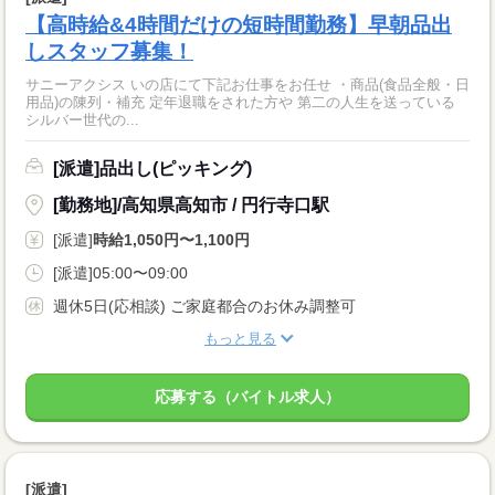
【高時給&4時間だけの短時間勤務】早朝品出
しスタッフ募集！
サニーアクシス いの店にて下記お仕事をお任せ ・商品(食品全般・日
用品)の陳列・補充 定年退職をされた方や 第二の人生を送っている
シルバー世代の...
[派遣]品出し(ピッキング)
[勤務地]/高知県高知市 / 円行寺口駅
[派遣]
時給1,050円〜1,100円
[派遣]05:00〜09:00
週休5日(応相談) ご家庭都合のお休み調整可
もっと見る
応募する（バイトル求人）
[派遣]