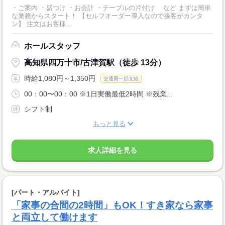
・ご案内 ・盛つけ ・お会計 ・テーブルの片付け など まずは簡単
な業務からスタート！ 【セルフオーダー導入なので接客がカンタ
ン】 注文はお客様...
ホールスタッフ
高知県四万十市/古津賀駅（徒歩 13分）
時給1,080円～1,350円
交通費一部支給
00：00〜00：00 ※1日実働最低2時間 ※残業...
シフト制
もっと見る
求人詳細を見る
[パート・アルバイト]
「家事の合間の2時間」もOK！すき家なら家事
と両立して働けます