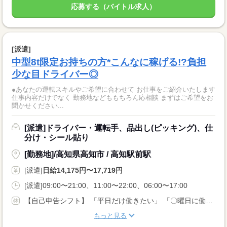
応募する（バイトル求人）
[派遣]
中型8t限定お持ちの方*こんなに稼げる!?負担
少な目ドライバー◎
●あなたの運転スキルやご希望に合わせて お仕事をご紹介いたします
仕事内容だけでなく 勤務地などももちろん応相談 まずはご希望をお
聞かせください...
[派遣]ドライバー・運転手、品出し(ピッキング)、仕
分け・シール貼り
[勤務地]/高知県高知市 / 高知駅前駅
[派遣]
日給14,175円〜17,719円
[派遣]09:00〜21:00、11:00〜22:00、06:00〜17:00
【自己申告シフト】 「平日だけ働きたい」 「〇曜日に働きたい」 など、働き方は自分で選べます。 曜日・時間についてのご希望も 面談の際に教えてくださいね ※こちらは中型8t限定免許以上のお仕事の例です
もっと見る