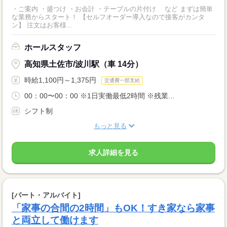
・ご案内 ・盛つけ ・お会計 ・テーブルの片付け など まずは簡単
な業務からスタート！ 【セルフオーダー導入なので接客がカンタ
ン】 注文はお客様...
ホールスタッフ
高知県土佐市/波川駅（車 14分）
時給1,100円～1,375円
交通費一部支給
00：00〜00：00 ※1日実働最低2時間 ※残業...
シフト制
もっと見る
求人詳細を見る
[パート・アルバイト]
「家事の合間の2時間」もOK！すき家なら家事
と両立して働けます