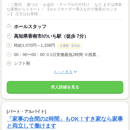
・ご案内 ・盛つけ ・お会計 ・テーブルの片付け など まずは簡単
な業務からスタート！ 【セルフオーダー導入なので接客がカンタ
ン】 注文はお客様...
ホールスタッフ
高知県香南市/のいち駅（徒歩 7分）
時給1,070円～1,338円
交通費一部支給
00：00〜00：00 ※1日実働最低2時間 ※残業...
シフト制
もっと見る
求人詳細を見る
[パート・アルバイト]
「家事の合間の2時間」もOK！すき家なら家事
と両立して働けます