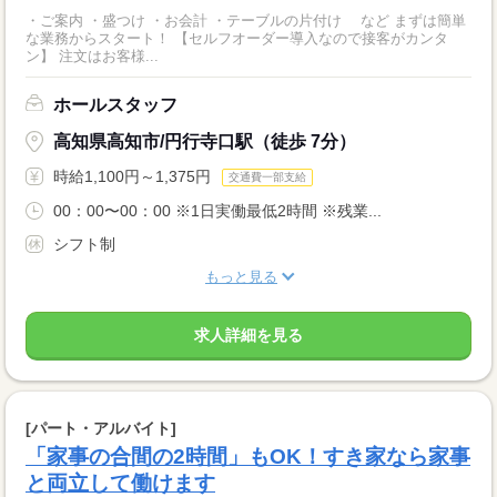
・ご案内 ・盛つけ ・お会計 ・テーブルの片付け など まずは簡単
な業務からスタート！ 【セルフオーダー導入なので接客がカンタ
ン】 注文はお客様...
ホールスタッフ
高知県高知市/円行寺口駅（徒歩 7分）
時給1,100円～1,375円
交通費一部支給
00：00〜00：00 ※1日実働最低2時間 ※残業...
シフト制
もっと見る
求人詳細を見る
[パート・アルバイト]
「家事の合間の2時間」もOK！すき家なら家事
と両立して働けます