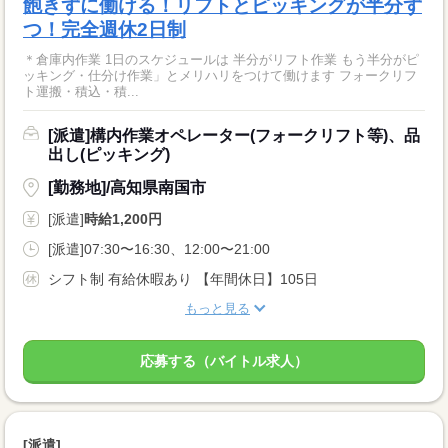
飽きずに働ける！リフトとピッキングが半分ず
つ！完全週休2日制
＊倉庫内作業 1日のスケジュールは 半分がリフト作業 もう半分がピ
ッキング・仕分け作業」とメリハリをつけて働けます フォークリフ
ト運搬・積込・積...
[派遣]構内作業オペレーター(フォークリフト等)、品
出し(ピッキング)
[勤務地]/高知県南国市
[派遣]
時給1,200円
[派遣]07:30〜16:30、12:00〜21:00
シフト制 有給休暇あり 【年間休日】105日
もっと見る
応募する（バイトル求人）
[派遣]