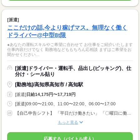
[派遣]
ここだけの話,今より稼げマス。無理なく働く
ドライバー@中型8t限
●あなたの運転スキルやご希望に合わせて お仕事をご紹介いたします
仕事内容だけでなく 勤務地などももちろん応相談 まずはご希望をお
聞かせください...
[派遣]ドライバー・運転手、品出し(ピッキング)、仕
分け・シール貼り
[勤務地]/高知県高知市 / 高知駅
[派遣]
日給14,175円〜17,719円
[派遣]09:00〜21:00、11:00〜22:00、06:00〜17:00
【自己申告シフト】 「平日だけ働きたい」 「〇曜日に働きたい」 など、働き方は自分で選べます。 曜日・時間についてのご希望も 面談の際に教えてくださいね ※こちらは8t限定中型免許以上のお仕事の例です
もっと見る
応募する（バイトル求人）