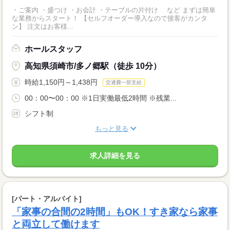
・ご案内 ・盛つけ ・お会計 ・テーブルの片付け など まずは簡単
な業務からスタート！ 【セルフオーダー導入なので接客がカンタ
ン】 注文はお客様...
ホールスタッフ
高知県須崎市/多ノ郷駅（徒歩 10分）
時給1,150円～1,438円
交通費一部支給
00：00〜00：00 ※1日実働最低2時間 ※残業...
シフト制
もっと見る
求人詳細を見る
[パート・アルバイト]
「家事の合間の2時間」もOK！すき家なら家事
と両立して働けます