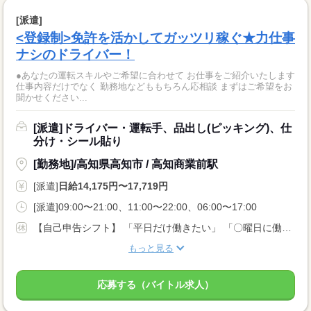
[派遣]
<登録制>免許を活かしてガッツリ稼ぐ★力仕事
ナシのドライバー！
●あなたの運転スキルやご希望に合わせて お仕事をご紹介いたします
仕事内容だけでなく 勤務地などももちろん応相談 まずはご希望をお
聞かせください...
[派遣]ドライバー・運転手、品出し(ピッキング)、仕
分け・シール貼り
[勤務地]/高知県高知市 / 高知商業前駅
[派遣]
日給14,175円〜17,719円
[派遣]09:00〜21:00、11:00〜22:00、06:00〜17:00
【自己申告シフト】 「平日だけ働きたい」 「〇曜日に働きたい」 など、働き方は自分で選べます。 曜日・時間についてのご希望も 面談の際に教えてくださいね ※こちらは中型8t限定免許以上のお仕事の例です
もっと見る
応募する（バイトル求人）