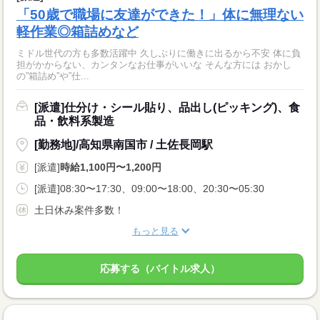
「50歳で職場に友達ができた！」体に無理ない
軽作業◎箱詰めなど
ミドル世代の方も多数活躍中 久しぶりに働きに出るから不安 体に負
担がかからない、カンタンなお仕事がいいな そんな方には おかし
の”箱詰め”や”仕...
[派遣]仕分け・シール貼り、品出し(ピッキング)、食
品・飲料系製造
[勤務地]/高知県南国市 / 土佐長岡駅
[派遣]
時給1,100円〜1,200円
[派遣]08:30〜17:30、09:00〜18:00、20:30〜05:30
土日休み案件多数！
もっと見る
応募する（バイトル求人）