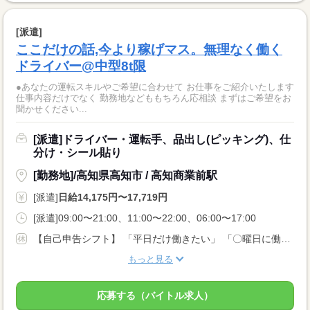
[派遣]
ここだけの話,今より稼げマス。無理なく働く
ドライバー@中型8t限
●あなたの運転スキルやご希望に合わせて お仕事をご紹介いたします
仕事内容だけでなく 勤務地などももちろん応相談 まずはご希望をお
聞かせください...
[派遣]ドライバー・運転手、品出し(ピッキング)、仕
分け・シール貼り
[勤務地]/高知県高知市 / 高知商業前駅
[派遣]
日給14,175円〜17,719円
[派遣]09:00〜21:00、11:00〜22:00、06:00〜17:00
【自己申告シフト】 「平日だけ働きたい」 「〇曜日に働きたい」 など、働き方は自分で選べます。 曜日・時間についてのご希望も 面談の際に教えてくださいね ※こちらは8t限定中型免許以上のお仕事の例です
もっと見る
応募する（バイトル求人）