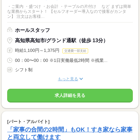
・ご案内 ・盛つけ ・お会計 ・テーブルの片付け など まずは簡単
な業務からスタート！ 【セルフオーダー導入なので接客がカンタ
ン】 注文はお客様...
ホールスタッフ
高知県高知市/グランド通駅（徒歩 13分）
時給1,100円～1,375円
交通費一部支給
00：00〜00：00 ※1日実働最低2時間 ※残業...
シフト制
もっと見る
求人詳細を見る
[パート・アルバイト]
「家事の合間の2時間」もOK！すき家なら家事
と両立して働けます