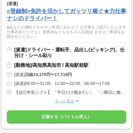
[派遣]
<登録制>免許を活かしてガッツリ稼ぐ★力仕事
ナシのドライバー！
●あなたの運転スキルやご希望に合わせて お仕事をご紹介いたします
仕事内容だけでなく 勤務地などももちろん応相談 まずはご希望をお
聞かせください...
[派遣]ドライバー・運転手、品出し(ピッキング)、仕
分け・シール貼り
[勤務地]/高知県高知市 / 高知駅前駅
[派遣]
日給14,175円〜17,719円
[派遣]09:00〜21:00、11:00〜22:00、06:00〜17:00
【自己申告シフト】 「平日だけ働きたい」 「〇曜日に働きたい」 など、働き方は自分で選べます。 曜日・時間についてのご希望も 面談の際に教えてくださいね ※こちらは中型8t限定免許以上のお仕事の例です
もっと見る
応募する（バイトル求人）