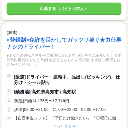
応募する（バイトル求人）
[派遣]
<登録制>免許を活かしてガッツリ稼ぐ★力仕事
ナシのドライバー！
●あなたの運転スキルやご希望に合わせて お仕事をご紹介いたします
仕事内容だけでなく 勤務地などももちろん応相談 まずはご希望をお
聞かせください...
[派遣]ドライバー・運転手、品出し(ピッキング)、仕
分け・シール貼り
[勤務地]/高知県高知市 / 高知駅
[派遣]
日給14,175円〜17,719円
[派遣]09:00〜21:00、11:00〜22:00、06:00〜17:00
【自己申告シフト】 「平日だけ働きたい」 「〇曜日に働きたい」 など、働き方は自分で選べます。 曜日・時間についてのご希望も 面談の際に教えてくださいね ※こちらは中型8t限定免許以上のお仕事の例です
もっと見る