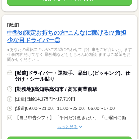
[派遣]
中型8t限定お持ちの方*こんなに稼げる!?負担
少な目ドライバー◎
●あなたの運転スキルやご希望に合わせて お仕事をご紹介いたします
仕事内容だけでなく 勤務地などももちろん応相談 まずはご希望をお
聞かせください...
[派遣]ドライバー・運転手、品出し(ピッキング)、仕
分け・シール貼り
[勤務地]/高知県高知市 / 高知商業前駅
[派遣]
日給14,175円〜17,719円
[派遣]09:00〜21:00、11:00〜22:00、06:00〜17:00
【自己申告シフト】 「平日だけ働きたい」 「〇曜日に働きたい」 など、働き方は自分で選べます。 曜日・時間についてのご希望も 面談の際に教えてくださいね ※こちらは中型8t限定免許以上のお仕事の例です
もっと見る