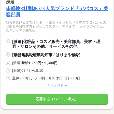
[派遣]
未経験×社割あり×人気ブランド「デパコス」美
容部員
研修を受けるまではサポート業務メインとなりますので これから美
容部員を目指す方も安心してスタートできます ・メイクアイテム、
スキンケアの接客販...
[派遣]化粧品・コスメ販売・美容部員、美容・理
容・サロンその他、サービスその他
[勤務地]/高知県高知市 / はりまや橋駅
[派遣]
時給1,250円〜1,300円
[派遣]09:45〜19:10
週休2〜3日シフト制※月間休日:8日〜10日
もっと見る
応募する（バイトル求人）