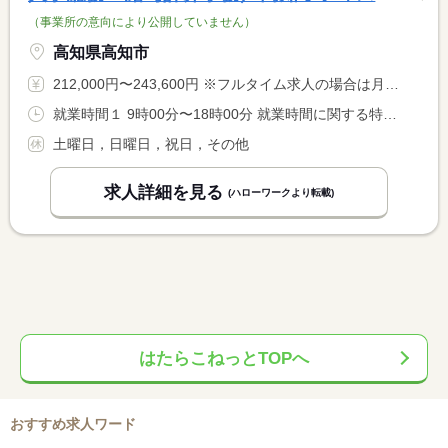
（事業所の意向により公開していません）
高知県高知市
212,000円〜243,600円 ※フルタイム求人の場合は月額（換算額）、パート求人の場合は時間額を表示しています。
就業時間１ 9時00分〜18時00分 就業時間に関する特記事項 入社２年経過後フレックスタイム制度の適用 <BR> コアタイム ９：３０−１３：３０ <BR> フレキシブルタイム ７：００−２２：００
土曜日，日曜日，祝日，その他
求人詳細を見る
(ハローワークより転載)
はたらこねっとTOPへ
おすすめ求人ワード