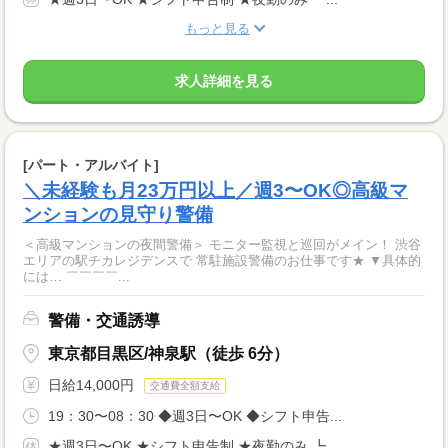
もっと見る
求人詳細を見る
[パート・アルバイト]
＼未経験も月23万円以上／週3〜OK◎高級マ
ンションの見守り警備
＜高級マンションの夜間警備＞ モニター監視と巡回がメイン！ 渋谷
エリアの駅チカレジデンスで 常駐施設警備のお仕事です★ ▼具体的
には… ￣￣￣￣...
警備・交通誘導
東京都目黒区/神泉駅（徒歩 6分）
日給14,000円
交通費全額支給
19：30〜08：30 ◆週3日〜OK ◆シフト申告...
★週3日〜OK ★シフト申告制 ★夜勤のみ ┗...