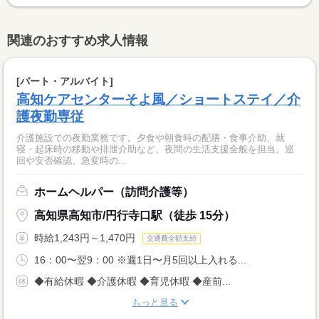
関連のおすすめ求人情報
[パート・アルバイト]
高知ケアセンターそよ風／ショートステイ／介
護夜勤専従
介護施設での夜勤業務です。夕食や朝食時の配膳・食事介助、就
寝・起床時の移動や排泄介助など、夜間の生活支援全般を担当。巡
回や安否確認、急変時の...
ホームヘルパー（訪問介護等）
高知県高知市/円行寺口駅（徒歩 15分）
時給1,243円～1,470円
交通費全額支給
16：00〜翌9：00 ※週1日〜月5回以上入れる...
◆有給休暇 ◆介護休暇 ◆育児休暇 ◆産前...
もっと見る