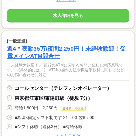
求人詳細を見る
[一般派遣]
週4＊夜勤35万/夜間2,250円！未経験歓迎！受
電メインATM問合せ
＼未経験大歓迎！／ 銀行のATMに関するお問い合わせ対応業務で
す。 《具体的には…》 ATMの操作方法や振込手数料に関してなど
のお問い合わせに対応...
コールセンター（テレフォンオペレーター）
東京都江東区/東陽町駅（徒歩 7分）
時給1,800円～2,250円
交通費一部支給
■希望×固定シフト制です 21：00‾翌8：00...
■シフト休暇（週休3日） ■有給休暇
もっと見る