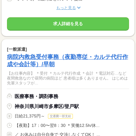
もっと見る
求人詳細を見る
[一般派遣]
病院内救急受付事務（夜勤専従・カルテ代行作
成や会計等）/早朝
【お仕事内容】 ＊受付 ＊カルテ代行作成 ＊会計 ＊電話対応…など
夜間救急なので昼間の病院ほど 患者様は多くありません。 はじめは
先輩スタッフが...
医療事務・調剤事務
神奈川県川崎市多摩区/登戸駅
日給21,375円～
交通費一部支給
【夜勤】17：00〜翌8：30 ＊実働12.5h/休...
／ お休みは自分自身で 交渉しなくてOK！ ...