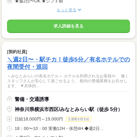
★週2日〜OK ★シフト制
もっと見る
求人詳細を見る
[契約社員]
＼週2日〜・駅チカ！徒歩5分／有名ホテルでの
夜間受付・巡回
＜みなとみらいの有名ホテル＞ ホテルを利用されるお客様や、 働く
スタッフさんが安心して過ごせるよう、 館内の警備業務をお任せし
ます。 ▼具体的...
警備・交通誘導
神奈川県横浜市西区/みなとみらい駅（徒歩 5分）
日給18,000円～19,000円
交通費全額支給
18：00〜10：00 実働12H・休憩4H ◆週2日...