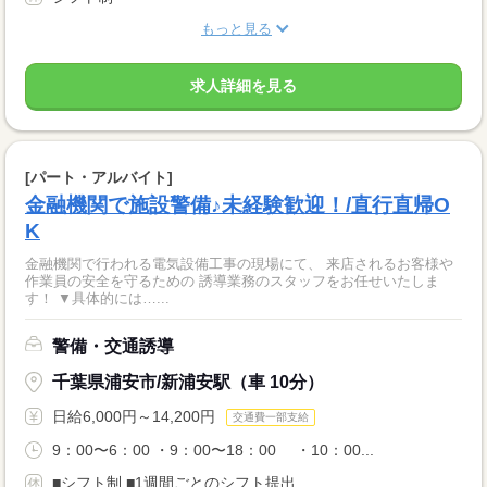
もっと見る
求人詳細を見る
[パート・アルバイト]
金融機関で施設警備♪未経験歓迎！/直行直帰O
K
金融機関で行われる電気設備工事の現場にて、 来店されるお客様や
作業員の安全を守るための 誘導業務のスタッフをお任せいたしま
す！ ▼具体的には…...
警備・交通誘導
千葉県浦安市/新浦安駅（車 10分）
日給6,000円～14,200円
交通費一部支給
9：00〜6：00 ・9：00〜18：00 ・10：00...
■シフト制 ■1週間ごとのシフト提出