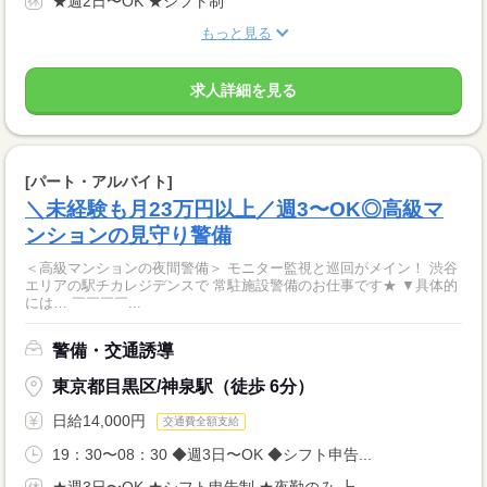
★週2日〜OK ★シフト制
もっと見る
求人詳細を見る
[パート・アルバイト]
＼未経験も月23万円以上／週3〜OK◎高級マ
ンションの見守り警備
＜高級マンションの夜間警備＞ モニター監視と巡回がメイン！ 渋谷
エリアの駅チカレジデンスで 常駐施設警備のお仕事です★ ▼具体的
には… ￣￣￣￣...
警備・交通誘導
東京都目黒区/神泉駅（徒歩 6分）
日給14,000円
交通費全額支給
19：30〜08：30 ◆週3日〜OK ◆シフト申告...