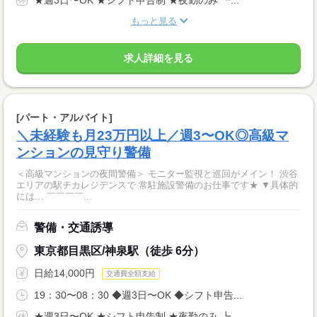
もっと見る
求人詳細を見る
[パート・アルバイト]
＼未経験も月23万円以上／週3〜OK◎高級マ
ンションの見守り警備
＜高級マンションの夜間警備＞ モニター監視と巡回がメイン！ 渋谷
エリアの駅チカレジデンスで 常駐施設警備のお仕事です★ ▼具体的
には… ￣￣￣￣...
警備・交通誘導
東京都目黒区/神泉駅（徒歩 6分）
日給14,000円
交通費全額支給
19：30〜08：30 ◆週3日〜OK ◆シフト申告...
★週3日〜OK ★シフト申告制 ★夜勤のみ ┗...