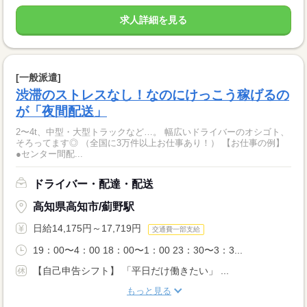
求人詳細を見る
[一般派遣]
渋滞のストレスなし！なのにけっこう稼げるの
が「夜間配送」
2〜4t、中型・大型トラックなど…。 幅広いドライバーのオシゴト、
そろってます◎ （全国に3万件以上お仕事あり！） 【お仕事の例】
●センター間配...
ドライバー・配達・配送
高知県高知市/薊野駅
日給14,175円～17,719円
交通費一部支給
19：00〜4：00 18：00〜1：00 23：30〜3：3...
【自己申告シフト】 「平日だけ働きたい」 ...
もっと見る