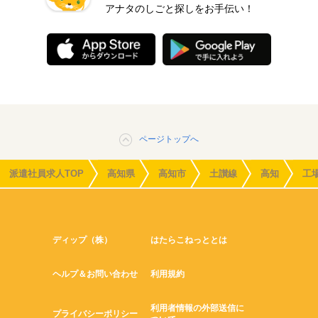
アナタのしごと探しをお手伝い！
ページトップへ
派遣社員求人TOP
高知県
高知市
土讃線
高知
工
ディップ（株）
はたらこねっととは
ヘルプ＆お問い合わせ
利用規約
利用者情報の外部送信に
プライバシーポリシー