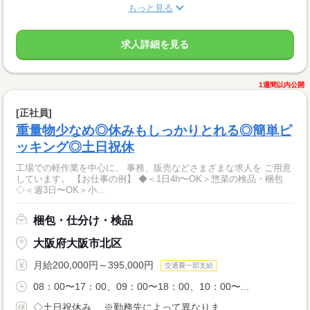
もっと見る
求人詳細を見る
1週間以内公開
[正社員]
重量物少なめ◎休みもしっかりとれる◎簡単ピ
ッキング◎土日祝休
工場での軽作業を中心に、 事務、販売などさまざまな求人を ご用意
しています。 【お仕事の例】 ◆＜1日4h〜OK＞惣菜の検品・梱包
◇＜週3日〜OK＞小...
梱包・仕分け・検品
大阪府大阪市北区
月給200,000円～395,000円
交通費一部支給
08：00〜17：00、09：00〜18：00、10：00〜...
◇土日祝休み ※勤務先によって異なりま...