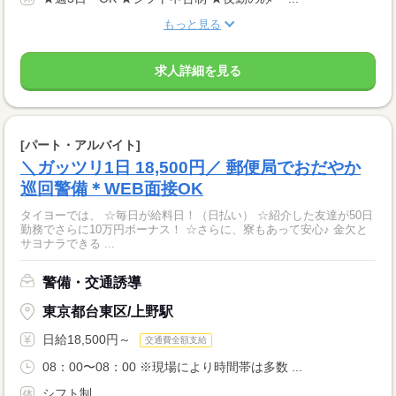
もっと見る
求人詳細を見る
[パート・アルバイト]
＼ガッツリ1日 18,500円／ 郵便局でおだやか
巡回警備＊WEB面接OK
タイヨーでは、 ☆毎日が給料日！（日払い） ☆紹介した友達が50日
勤務でさらに10万円ボーナス！ ☆さらに、寮もあって安心♪ 金欠と
サヨナラできる ...
警備・交通誘導
東京都台東区/上野駅
日給18,500円～
交通費全額支給
08：00〜08：00 ※現場により時間帯は多数 ...
シフト制