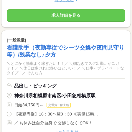
求人詳細を見る
[一般派遣]
看護助手（夜勤専従でシーツ交換や夜間見守り
等）/残業なし♪夕方
＼とにかく効率よく稼ぎたい！！／ ＼朝起きてスグ出勤…がニガ
テ！／ ＼休日は多ければ多いほどいい！／ ＼仕事＜プライベートな
タイプ！／ そんな方...
品出し・ピッキング
神奈川県相模原市南区/小田急相模原駅
日給34,750円～
交通費一部支給
【夜勤専従】16：30〜翌9：30 ※実働15時...
／ お休みは自分自身で 交渉しなくてOK！ ...
もっと見る