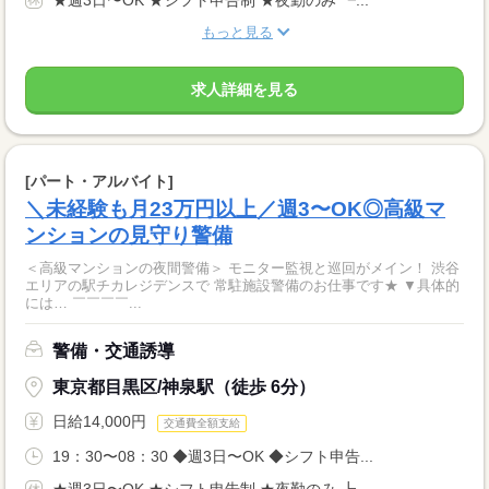
★週3日〜OK ★シフト申告制 ★夜勤のみ ┗...
もっと見る
求人詳細を見る
[パート・アルバイト]
＼未経験も月23万円以上／週3〜OK◎高級マ
ンションの見守り警備
＜高級マンションの夜間警備＞ モニター監視と巡回がメイン！ 渋谷
エリアの駅チカレジデンスで 常駐施設警備のお仕事です★ ▼具体的
には… ￣￣￣￣...
警備・交通誘導
東京都目黒区/神泉駅（徒歩 6分）
日給14,000円
交通費全額支給
19：30〜08：30 ◆週3日〜OK ◆シフト申告...
★週3日〜OK ★シフト申告制 ★夜勤のみ ┗...