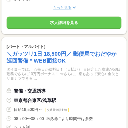
もっと見る
求人詳細を見る
[パート・アルバイト]
＼ガッツリ1日 18,500円／ 郵便局でおだやか
巡回警備＊WEB面接OK
タイヨーでは、 ☆毎日が給料日！（日払い） ☆紹介した友達が50日
勤務でさらに10万円ボーナス！ ☆さらに、寮もあって安心♪ 金欠と
サヨナラできる ...
警備・交通誘導
東京都台東区/浅草駅
日給18,500円～
交通費全額支給
08：00〜08：00 ※現場により時間帯は多数 ...
シフト制