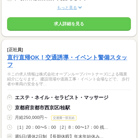
もっと見る
求人詳細を見る
[正社員]
直行直帰OK！交通誘導・イベント警備スタッ
フ
※この求人情報は株式会社オープンループパートナーズによる職業
紹介になります。 建設現場や道路工事・イベント会場などで、 歩行
者や車両の安全を守...
エステ・ネイル・セラピスト・マッサージ
京都府京都市西京区/桂駅
月給250,000円～
交通費一部支給
［1］20：00〜5：00 ［2］8：00〜17：00 残...
週5日/週休2日制 【長期休暇】年末年始休み...