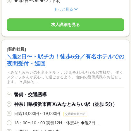
★週2日〜OK ★シフト制
もっと見る
求人詳細を見る
[契約社員]
＼週2日〜・駅チカ！徒歩5分／有名ホテルでの
夜間受付・巡回
＜みなとみらいの有名ホテル＞ ホテルを利用されるお客様や、 働く
スタッフさんが安心して過ごせるよう、 館内の警備業務をお任せし
ます。 ▼具体的...
警備・交通誘導
神奈川県横浜市西区/みなとみらい駅（徒歩 5分）
日給18,000円～19,000円
交通費全額支給
18：00〜10：00 実働12H・休憩4H ◆週2日...