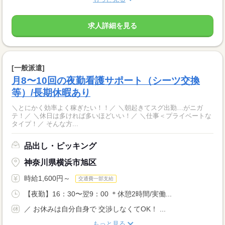
求人詳細を見る
[一般派遣]
月8〜10回の夜勤看護サポート（シーツ交換
等）/長期休暇あり
＼とにかく効率よく稼ぎたい！！／ ＼朝起きてスグ出勤…がニガ
テ！／ ＼休日は多ければ多いほどいい！／ ＼仕事＜プライベートな
タイプ！／ そんな方...
品出し・ピッキング
神奈川県横浜市旭区
時給1,600円～
交通費一部支給
【夜勤】16：30〜翌9：00 ＊休憩2時間/実働...
／ お休みは自分自身で 交渉しなくてOK！ ...
もっと見る