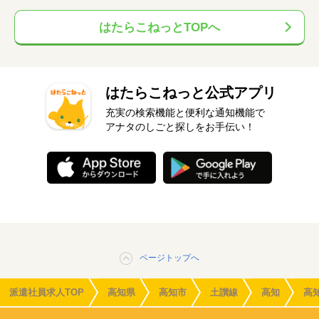
はたらこねっとTOPへ
はたらこねっと公式アプリ
充実の検索機能と便利な通知機能で
アナタのしごと探しをお手伝い！
ページトップへ
派遣社員求人TOP
高知県
高知市
土讃線
高知
高