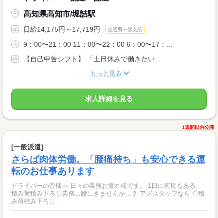
高知県高知市/堀詰駅
日給14,175円～17,719円
交通費一部支給
9：00〜21：00 11：00〜22：00 6：00〜17：...
【自己申告シフト】 「土日休みで働きたい...
もっと見る
求人詳細を見る
1週間以内公開
[一般派遣]
さらば肉体労働。「腰痛持ち」も安心できる運
転のお仕事あります
ドライバーの皆様へ 日々の業務お疲れ様です。 1日に何度もある、
積み荷積み下ろし業務…腰にきませんか…？ アズスタッフなら ◇積
み荷積み下ろし...