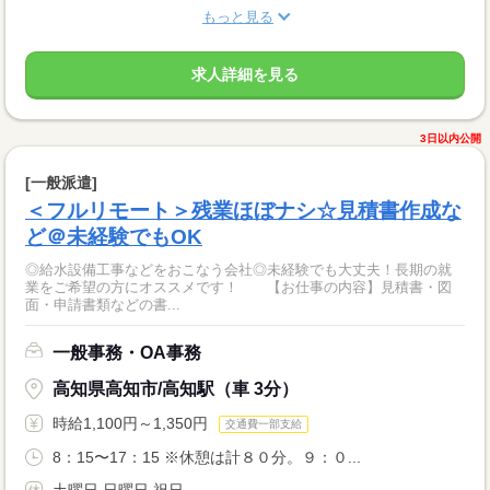
もっと見る
求人詳細を見る
3日以内公開
[一般派遣]
＜フルリモート＞残業ほぼナシ☆見積書作成な
ど＠未経験でもOK
◎給水設備工事などをおこなう会社◎未経験でも大丈夫！長期の就
業をご希望の方にオススメです！ 【お仕事の内容】見積書・図
面・申請書類などの書...
一般事務・OA事務
高知県高知市/高知駅（車 3分）
時給1,100円～1,350円
交通費一部支給
8：15〜17：15 ※休憩は計８０分。９：０...
土曜日 日曜日 祝日