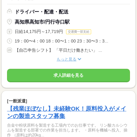
ドライバー・配達・配送
高知県高知市/円行寺口駅
日給14,175円～17,719円
交通費一部支給
19：00〜4：00 18：00〜1：00 23：30〜3：3...
【自己申告シフト】 「平日だけ働きたい」 ...
もっと見る
求人詳細を見る
[一般派遣]
【残業ほぼなし】未経験OK！原料投入がメイ
ンの製造スタッフ募集
合金や粉状原料を製造する工場内でのお仕事です。 リン酸カルシウ
ムを製造する部署での作業を担当します。 ・原料を機械へ投入、操
作 （原料は約20kg...