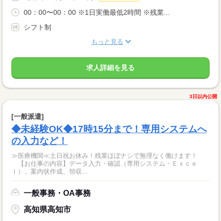
00：00〜00：00 ※1日実働最低2時間 ※残業...
シフト制
もっと見る
求人詳細を見る
3日以内公開
[一般派遣]
◆未経験OK◆17時15分まで！専用システムへ
の入力など！
≫医療機関≪土日祝お休み！残業ほぼナシで無理なく働けます！
【お仕事の内容】データ入力・確認（専用システム・Ｅｘｃｅ
ｌ）、案内状作成、領収...
一般事務・OA事務
高知県高知市