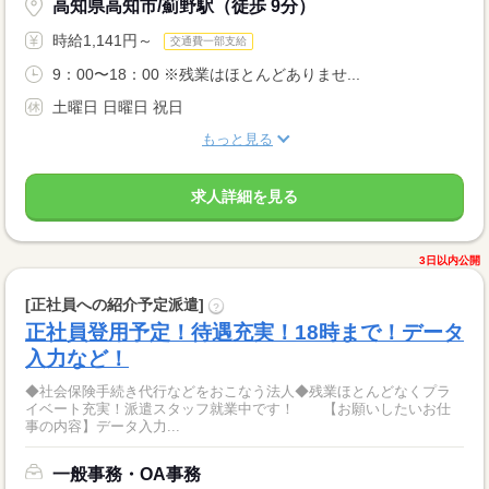
高知県高知市/薊野駅（徒歩 9分）
時給1,141円～
交通費一部支給
9：00〜18：00 ※残業はほとんどありませ...
土曜日 日曜日 祝日
もっと見る
求人詳細を見る
3日以内公開
[正社員への紹介予定派遣]
?
正社員登用予定！待遇充実！18時まで！データ
入力など！
◆社会保険手続き代行などをおこなう法人◆残業ほとんどなくプラ
イベート充実！派遣スタッフ就業中です！ 【お願いしたいお仕
事の内容】データ入力...
一般事務・OA事務