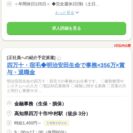
＜年間休日125日＞ ◆完全週休2日制（土日...
もっと見る
求人詳細を見る
3日以内公開
[正社員への紹介予定派遣]
?
四万十・宿毛◆明治安田生命で事務×356万×賞
与・退職金
明治安田生命の四万十・宿毛での事務のお仕事です。 〇書類整理や
システムへの入力 〇電話対応業務等 〇保険に関する業務 〇営業の方
と同行し事務サポ...
金融事務（生保・損保）
高知県四万十市/中村駅（徒歩 3分）
時給1,450円～
交通費全額支給
9：00〜17：00（休憩60分）