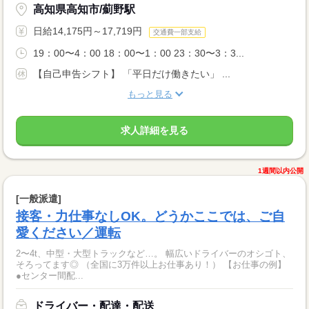
高知県高知市/薊野駅
日給14,175円～17,719円
交通費一部支給
19：00〜4：00 18：00〜1：00 23：30〜3：3...
【自己申告シフト】 「平日だけ働きたい」 ...
もっと見る
求人詳細を見る
1週間以内公開
[一般派遣]
接客・力仕事なしOK。どうかここでは、ご自
愛ください／運転
2〜4t、中型・大型トラックなど…。 幅広いドライバーのオシゴト、
そろってます◎ （全国に3万件以上お仕事あり！） 【お仕事の例】
●センター間配...
ドライバー・配達・配送