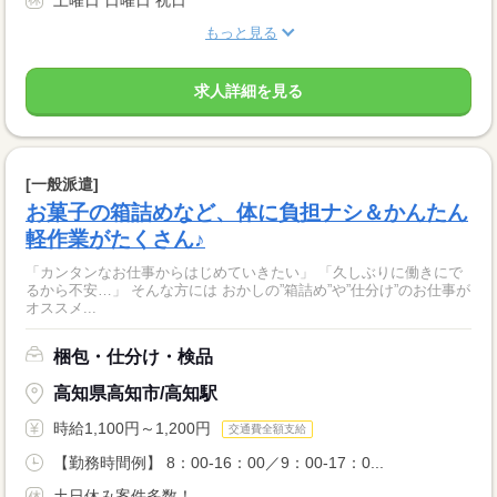
もっと見る
求人詳細を見る
[一般派遣]
お菓子の箱詰めなど、体に負担ナシ＆かんたん
軽作業がたくさん♪
「カンタンなお仕事からはじめていきたい」 「久しぶりに働きにで
るから不安…」 そんな方には おかしの”箱詰め”や”仕分け”のお仕事が
オススメ...
梱包・仕分け・検品
高知県高知市/高知駅
時給1,100円～1,200円
交通費全額支給
【勤務時間例】 8：00-16：00／9：00-17：0...
土日休み案件多数！