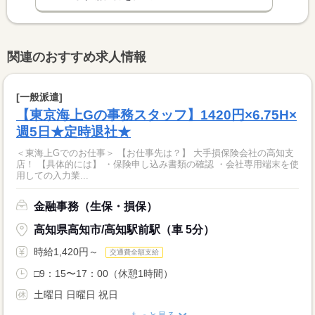
関連のおすすめ求人情報
[一般派遣]
【東京海上Gの事務スタッフ】1420円×6.75H×
週5日★定時退社★
＜東海上Gでのお仕事＞ 【お仕事先は？】 大手損保険会社の高知支
店！ 【具体的には】 ・保険申し込み書類の確認 ・会社専用端末を使
用しての入力業...
金融事務（生保・損保）
高知県高知市/高知駅前駅（車 5分）
時給1,420円～
交通費全額支給
□9：15〜17：00（休憩1時間）
土曜日 日曜日 祝日