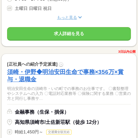
土曜日 日曜日 祝日
もっと見る
求人詳細を見る
3日以内公開
[正社員への紹介予定派遣]
?
須崎・伊野◆明治安田生命で事務×356万×賞
与・退職金
明治安田生命の須崎市・いの町での事務のお仕事です。 〇書類整理
やシステムへの入力 〇電話対応業務等 〇保険に関する業務 〇営業の
方と同行し事務サ...
金融事務（生保・損保）
高知県須崎市/土佐新荘駅（徒歩 12分）
時給1,450円～
交通費全額支給