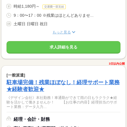
時給1,180円～
交通費一部支給
9：00〜17：00 ※残業はほとんどありませ...
土曜日 日曜日 祝日
もっと見る
求人詳細を見る
3日以内公開
[一般派遣]
駐車場完備！残業ほぼなし！経理サポート業務
★経験者歓迎★
《デザイン会社》本社勤務！車通勤ができて雨の日もラクラク★経
験を活かして働きませんか！ 【お仕事の内容】経理担当のサポ
ート業務：データ入力...
経理・会計・財務