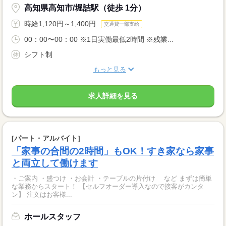
高知県高知市/堀詰駅（徒歩 1分）
時給1,120円～1,400円
交通費一部支給
00：00〜00：00 ※1日実働最低2時間 ※残業...
シフト制
もっと見る
求人詳細を見る
[パート・アルバイト]
「家事の合間の2時間」もOK！すき家なら家事
と両立して働けます
・ご案内 ・盛つけ ・お会計 ・テーブルの片付け など まずは簡単
な業務からスタート！ 【セルフオーダー導入なので接客がカンタ
ン】 注文はお客様...
ホールスタッフ