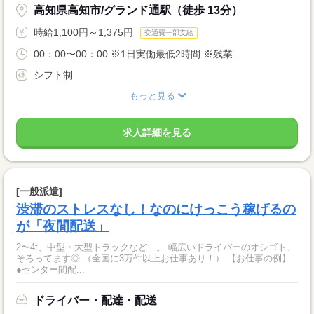
高知県高知市/グランド通駅（徒歩 13分）
時給1,100円～1,375円
交通費一部支給
00：00〜00：00 ※1日実働最低2時間 ※残業...
シフト制
もっと見る
求人詳細を見る
[一般派遣]
渋滞のストレスなし！なのにけっこう稼げるの
が「夜間配送」
2〜4t、中型・大型トラックなど…。 幅広いドライバーのオシゴト、
そろってます◎ （全国に3万件以上お仕事あり！） 【お仕事の例】
●センター間配...
ドライバー・配達・配送