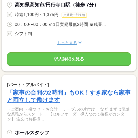
高知県高知市/円行寺口駅（徒歩 7分）
時給1,100円～1,375円
交通費一部支給
00：00〜00：00 ※1日実働最低2時間 ※残業...
シフト制
もっと見る
求人詳細を見る
[パート・アルバイト]
「家事の合間の2時間」もOK！すき家なら家事
と両立して働けます
・ご案内 ・盛つけ ・お会計 ・テーブルの片付け など まずは簡単
な業務からスタート！ 【セルフオーダー導入なので接客がカンタ
ン】 注文はお客様...
ホールスタッフ