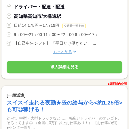
ドライバー・配達・配送
高知県高知市/大橋通駅
日給14,175円～17,719円
交通費一部支給
9：00〜21：00 11：00〜22：00 6：00〜17：...
【自己申告シフト】 「平日だけ働きたい」 ...
もっと見る
求人詳細を見る
1週間以内公開
[一般派遣]
スイスイ走れる夜勤★昼の給与から<約1.25倍>
も可◎稼げる！
2〜4t、中型・大型トラックなど…。 幅広いドライバーのオシゴト、
そろってます◎ （全国に3万件以上お仕事あり！） 【お仕事の例】
●センター間配...