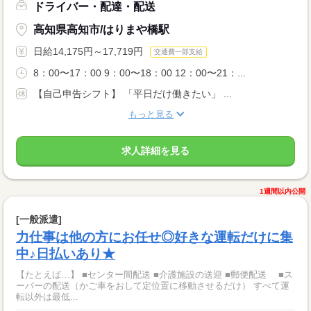
ドライバー・配達・配送
高知県高知市/はりまや橋駅
日給14,175円～17,719円
交通費一部支給
8：00〜17：00 9：00〜18：00 12：00〜21：...
【自己申告シフト】 「平日だけ働きたい」 ...
もっと見る
求人詳細を見る
1週間以内公開
[一般派遣]
力仕事は他の方にお任せ◎好きな運転だけに集
中♪日払いあり★
【たとえば…】 ■センター間配送 ■介護施設の送迎 ■郵便配送 ■ス
ーパーの配送（かご車をおして定位置に移動させるだけ） すべて運
転以外は最低...