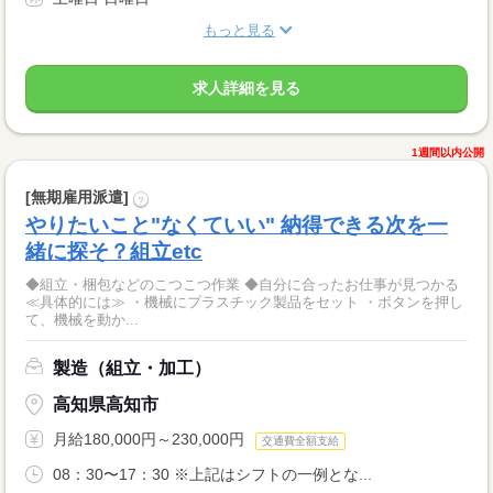
もっと見る
求人詳細を見る
1週間以内公開
[無期雇用派遣]
?
やりたいこと"なくていい" 納得できる次を一
緒に探そ？組立etc
◆組立・梱包などのこつこつ作業 ◆自分に合ったお仕事が見つかる
≪具体的には≫ ・機械にプラスチック製品をセット ・ボタンを押し
て、機械を動か...
製造（組立・加工）
高知県高知市
月給180,000円～230,000円
交通費全額支給
08：30〜17：30 ※上記はシフトの一例とな...