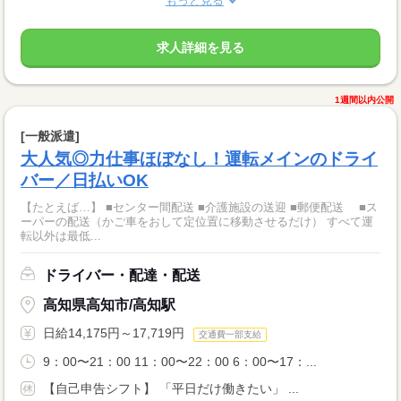
もっと見る
求人詳細を見る
1週間以内公開
[一般派遣]
大人気◎力仕事ほぼなし！運転メインのドライ
バー／日払いOK
【たとえば…】 ■センター間配送 ■介護施設の送迎 ■郵便配送 ■ス
ーパーの配送（かご車をおして定位置に移動させるだけ） すべて運
転以外は最低...
ドライバー・配達・配送
高知県高知市/高知駅
日給14,175円～17,719円
交通費一部支給
9：00〜21：00 11：00〜22：00 6：00〜17：...
【自己申告シフト】 「平日だけ働きたい」 ...