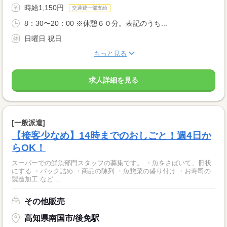
時給1,150円
交通費一部支給
8：30〜20：00 ※休憩６０分。表記のうち...
日曜日 祝日
もっと見る
求人詳細を見る
[一般派遣]
【接客少なめ】14時までのおしごと！週4日か
らOK！
スーパーでの鮮魚部門スタッフの募集です。 ・魚をさばいて、冊状
にする ・パック詰め ・商品の陳列 ・魚惣菜の盛り付け ・お寿司の
製造加工 など ...
その他販売
高知県南国市/後免駅