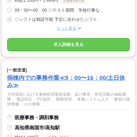
時給1,100円～1,445円
交通費全額支給
09：00〜00：00 ◇テスト期間、学校行事な...
◇シフトは相談可能 予定に合わせたシフト...
もっと見る
求人詳細を見る
[一般派遣]
病棟内での事務作業≪9：00〜16：00/土日休
み≫
大学講座における事務処理業務全般、及び教育・研究活動の補助業
務 ・電話対応 ・PC操作 ・勤務管理 ・各種システム入力 ・教室の環
境整備 ・その他事...
医療事務・調剤事務
高知県南国市/高知駅