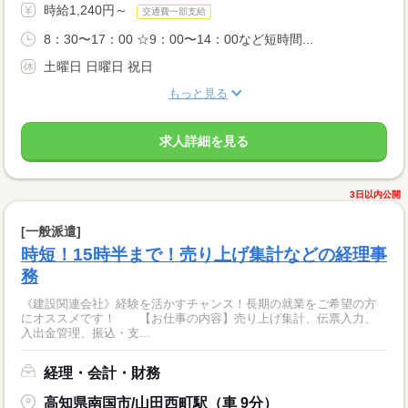
時給1,240円～
交通費一部支給
8：30〜17：00 ☆9：00〜14：00など短時間...
土曜日 日曜日 祝日
もっと見る
求人詳細を見る
3日以内公開
[一般派遣]
時短！15時半まで！売り上げ集計などの経理事
務
《建設関連会社》経験を活かすチャンス！長期の就業をご希望の方
にオススメです！ 【お仕事の内容】売り上げ集計、伝票入力、
入出金管理、振込・支...
経理・会計・財務
高知県南国市/山田西町駅（車 9分）