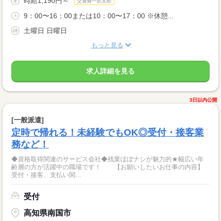
時給1,190円～
交通費一部支給
9：00〜16：00または10：00〜17：00 ※休憩...
土曜日 日曜日
もっと見る
求人詳細を見る
3日以内公開
[一般派遣]
定時で帰れる！未経験でもOK◎受付・接客業
務など！
◆資格取得関連のサービス会社◆残業ほぼナシが魅力的★幅広い年
齢層の方が活躍中の職場です！ 【お願いしたいお仕事の内容】
受付・接客、支払い関...
受付
高知県南国市