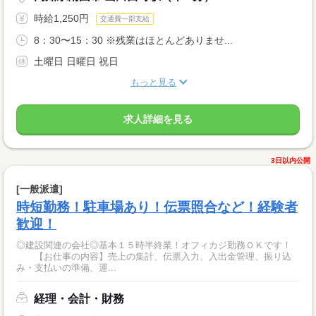
時給1,250円
交通費一部支給
8：30〜15：30 ※残業はほとんどありませ...
土曜日 日曜日 祝日
もっと見る
求人詳細を見る
3日以内公開
[一般派遣]
時短勤務！駐車場あり！伝票照合など！経験者
歓迎！
◎建設関連の会社◎基本１５時半終業！オフィカジ勤務ＯＫです！
【お仕事の内容】売上の集計、伝票入力、入出金管理、振り込
み・支払いの準備、運...
経理・会計・財務