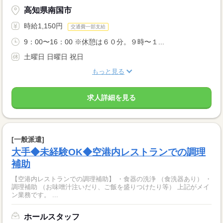
高知県南国市
時給1,150円
交通費一部支給
9：00〜16：00 ※休憩は６０分。９時〜１...
土曜日 日曜日 祝日
もっと見る
求人詳細を見る
[一般派遣]
大手◆未経験OK◆空港内レストランでの調理
補助
【空港内レストランでの調理補助】 ・食器の洗浄 （食洗器あり） ・
調理補助 （お味噌汁注いだり、ご飯を盛りつけたり等） 上記がメイ
ン業務です。 ...
ホールスタッフ