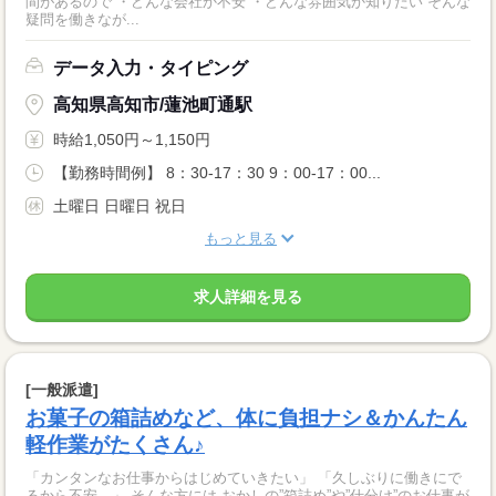
間があるので ・どんな会社か不安 ・どんな雰囲気か知りたい そんな
疑問を働きなが...
データ入力・タイピング
高知県高知市/蓮池町通駅
時給1,050円～1,150円
【勤務時間例】 8：30-17：30 9：00-17：00...
土曜日 日曜日 祝日
もっと見る
求人詳細を見る
[一般派遣]
お菓子の箱詰めなど、体に負担ナシ＆かんたん
軽作業がたくさん♪
「カンタンなお仕事からはじめていきたい」 「久しぶりに働きにで
るから不安…」 そんな方には おかしの”箱詰め”や”仕分け”のお仕事が