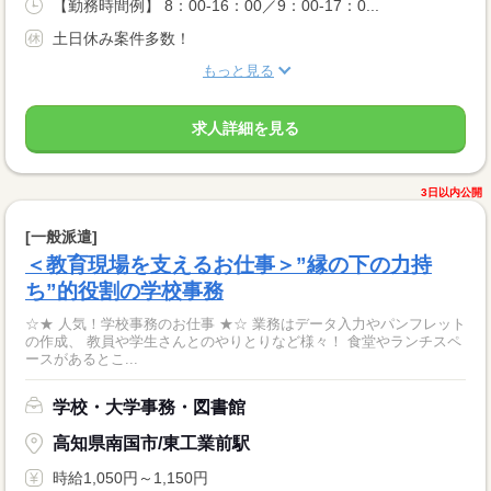
【勤務時間例】 8：00-16：00／9：00-17：0...
土日休み案件多数！
もっと見る
求人詳細を見る
3日以内公開
[一般派遣]
＜教育現場を支えるお仕事＞”縁の下の力持
ち”的役割の学校事務
☆★ 人気！学校事務のお仕事 ★☆ 業務はデータ入力やパンフレット
の作成、 教員や学生さんとのやりとりなど様々！ 食堂やランチスペ
ースがあるとこ...
学校・大学事務・図書館
高知県南国市/東工業前駅
時給1,050円～1,150円