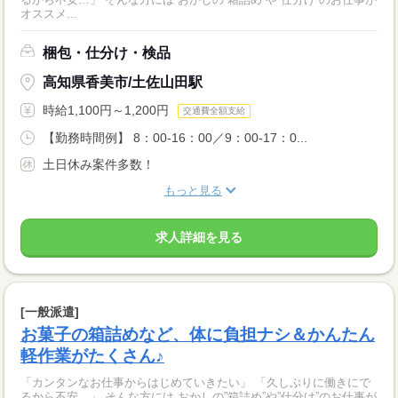
オススメ...
梱包・仕分け・検品
高知県香美市/土佐山田駅
時給1,100円～1,200円
交通費全額支給
【勤務時間例】 8：00-16：00／9：00-17：0...
土日休み案件多数！
もっと見る
求人詳細を見る
[一般派遣]
お菓子の箱詰めなど、体に負担ナシ＆かんたん
軽作業がたくさん♪
「カンタンなお仕事からはじめていきたい」 「久しぶりに働きにで
るから不安…」 そんな方には おかしの”箱詰め”や”仕分け”のお仕事が