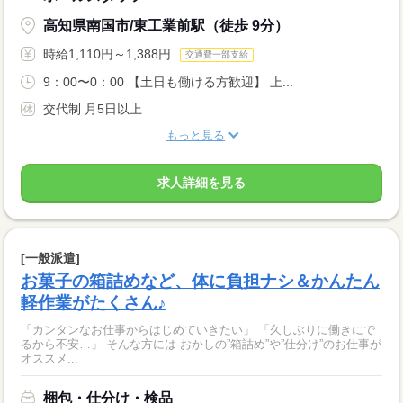
高知県南国市/東工業前駅（徒歩 9分）
時給1,110円～1,388円
交通費一部支給
9：00〜0：00 【土日も働ける方歓迎】 上...
交代制 月5日以上
もっと見る
求人詳細を見る
[一般派遣]
お菓子の箱詰めなど、体に負担ナシ＆かんたん
軽作業がたくさん♪
「カンタンなお仕事からはじめていきたい」 「久しぶりに働きにで
るから不安…」 そんな方には おかしの”箱詰め”や”仕分け”のお仕事が
オススメ...
梱包・仕分け・検品