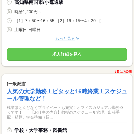
高知県南国市/小篭通駅
時給1,200円～
［1］7：50〜16：55 ［2］19：15〜4：20 ［...
土曜日 日曜日
もっと見る
求人詳細を見る
3日以内公開
[一般派遣]
人気の大学勤務！ピタッと16時終業！スケジュ
ール管理など！
残業ほとんどなくプライベートも充実！オフィスカジュアル勤務Ｏ
Ｋです！ 【お仕事の内容】教授のスケジュール管理、出張手
配・精算、学会準備（招...
学校・大学事務・図書館