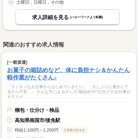
土曜日，日曜日，その他
求人詳細を見る
(ハローワークより転載)
関連のおすすめ求人情報
[一般派遣]
お菓子の箱詰めなど、体に負担ナシ＆かんたん
軽作業がたくさん♪
「カンタンなお仕事からはじめていきたい」 「久しぶりに働きにで
るから不安…」 そんな方には おかしの”箱詰め”や”仕分け”のお仕事が
オススメ...
梱包・仕分け・検品
高知県南国市/後免駅
時給1,100円～1,200円
交通費全額支給