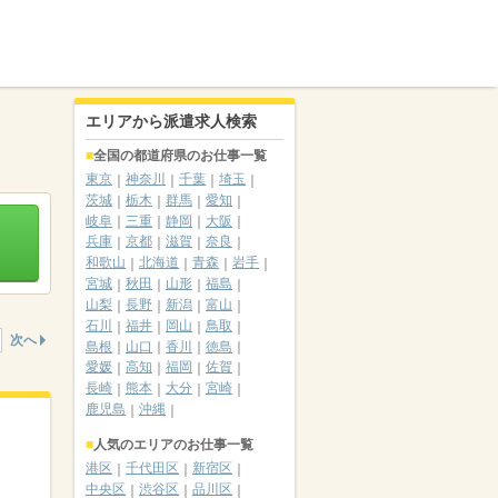
エリアから派遣求人検索
全国の都道府県のお仕事一覧
東京
神奈川
千葉
埼玉
茨城
栃木
群馬
愛知
岐阜
三重
静岡
大阪
兵庫
京都
滋賀
奈良
和歌山
北海道
青森
岩手
宮城
秋田
山形
福島
山梨
長野
新潟
富山
石川
福井
岡山
鳥取
次へ
島根
山口
香川
徳島
愛媛
高知
福岡
佐賀
長崎
熊本
大分
宮崎
鹿児島
沖縄
人気のエリアのお仕事一覧
港区
千代田区
新宿区
中央区
渋谷区
品川区