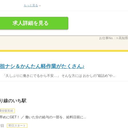
もっと見る
求人詳細を見る
お仕事No.：
t-高知
担ナシ＆かんたん軽作業がたくさん♪
「久しぶりに働きにでるから不安…」 そんな方には おかしの”箱詰め”や...
り線のいち駅
費全額支給
めにGET！ ／ 働いた分の給与の一部を、給料日前に...
即日
即日スタート