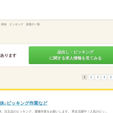
】
>
高知 ピッキング 派遣の一覧
品出し・ピッキング
があります
に関する求人情報を見てみる
1
2
3
4
5
休♪ピッキング作業など
、注文品のピッキング、運搬作業をお願いします。 男女活躍中！人気のピッ...