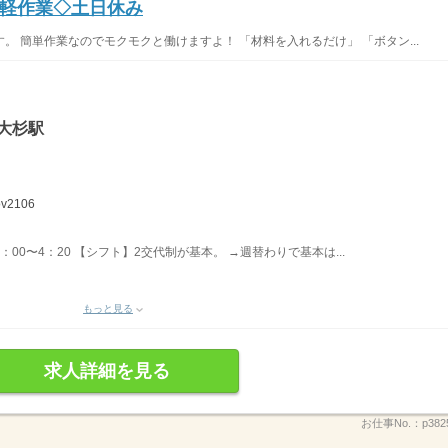
軽作業◇土日休み
 簡単作業なのでモクモクと働けますよ！ 「材料を入れるだけ」 「ボタン...
大杉駅
v2106
19：00〜4：20 【シフト】2交代制が基本。 →週替わりで基本は...
もっと見る
求人詳細を見る
お仕事No.：
p382