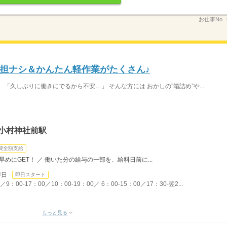
お仕事No.
担ナシ＆かんたん軽作業がたくさん♪
「久しぶりに働きにでるから不安…」 そんな方には おかしの”箱詰め”や...
小村神社前駅
費全額支給
めにGET！ ／ 働いた分の給与の一部を、給料日前に...
即日
即日スタート
00-17：00／10：00-19：00／ 6：00-15：00／17：30-翌2...
もっと見る