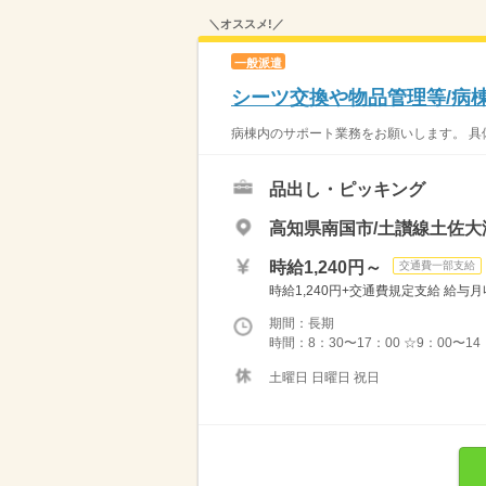
＼オススメ!／
一般派遣
シーツ交換や物品管理等/病
病棟内のサポート業務をお願いします。 具体
品出し・ピッキング
高知県南国市/土讃線土佐大
時給1,240円～
交通費一部支給
時給1,240円+交通費規定支給 給与月収例 
期間：長期
時間：8：30〜17：00 ☆9：00〜
土曜日 日曜日 祝日