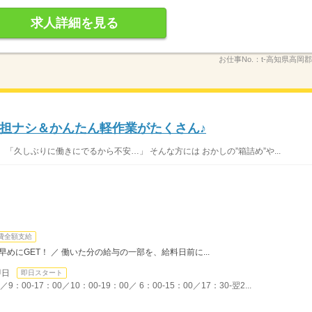
求人詳細を見る
お仕事No.：
t-高知県高岡
担ナシ＆かんたん軽作業がたくさん♪
「久しぶりに働きにでるから不安…」 そんな方には おかしの”箱詰め”や...
費全額支給
めにGET！ ／ 働いた分の給与の一部を、給料日前に...
即日
即日スタート
00-17：00／10：00-19：00／ 6：00-15：00／17：30-翌2...