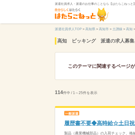
派遣社員求人・派遣のお仕事のことなら【はたらこねっと
派遣社員求人TOP
>
高知県
>
高知市
>
土讃線
>
高知
高知 ピッキング 派遣の求人募集
このテーマに関連するページ
114
件中 / 1～25件を表示
一般派遣
履歴書不要◆高時給☆土日祝
製品（農業機械部品）の入荷チェック、格納