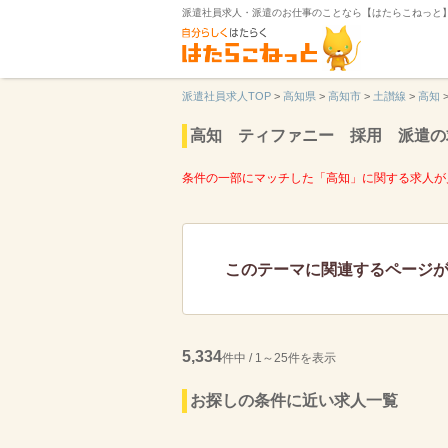
派遣社員求人・派遣のお仕事のことなら【はたらこねっと
派遣社員求人TOP
>
高知県
>
高知市
>
土讃線
>
高知
高知 ティファニー 採用 派遣の
条件の一部にマッチした「高知」に関する求人が
このテーマに関連するページ
5,334
件中 / 1～25件を表示
お探しの条件に近い求人一覧