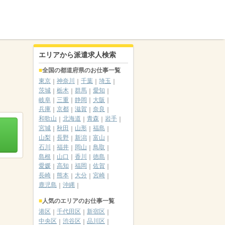
エリアから派遣求人検索
全国の都道府県のお仕事一覧
東京
神奈川
千葉
埼玉
茨城
栃木
群馬
愛知
岐阜
三重
静岡
大阪
兵庫
京都
滋賀
奈良
和歌山
北海道
青森
岩手
宮城
秋田
山形
福島
山梨
長野
新潟
富山
石川
福井
岡山
鳥取
島根
山口
香川
徳島
愛媛
高知
福岡
佐賀
長崎
熊本
大分
宮崎
鹿児島
沖縄
人気のエリアのお仕事一覧
港区
千代田区
新宿区
中央区
渋谷区
品川区