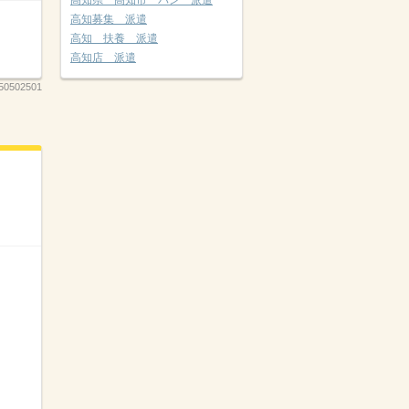
高知県 高知市 パン 派遣
高知募集 派遣
高知 扶養 派遣
高知店 派遣
50502501