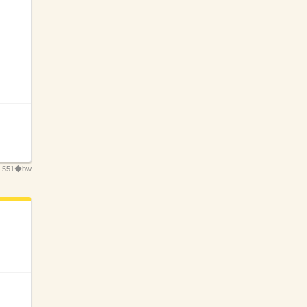
：
551◆bw