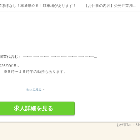
ほぼなし！車通勤ＯＫ！駐車場があります！ 【お仕事の内容】受発注業務...
（残業代含む） ―･―･―･―･―･―･―･―･―･―･―･―･―...
/09/15～
０分。 ※８時〜１６時半の勤務もあります。
もっと見る
求人詳細を見る
お仕事No.：
81