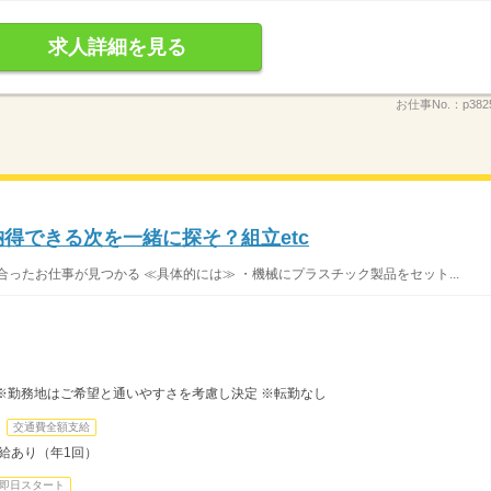
求人詳細を見る
お仕事No.：
p382
納得できる次を一緒に探そ？組立etc
ったお仕事が見つかる ≪具体的には≫ ・機械にプラスチック製品をセット...
※勤務地はご希望と通いやすさを考慮し決定 ※転勤なし
交通費全額支給
昇給あり（年1回）
即日スタート