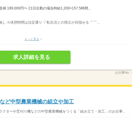
189,000円〜 21日出勤の場合時給1,200×157.5時間...
ぼ無し ※休憩時間は法定通り ▽私生活との両立が目指せる ￣￣...
もっと見る
求人詳細を見る
お仕事No.
など中型農業機械の組立や加工
ラクターや芝刈り機などの中型農業機械をつくる「組み立て・加工」のお仕事...