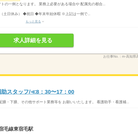
シフトの一例となります。 業務上必要がある場合や 配属先の都合...
（土日休み） ◆祝日 ◆年末年始休暇 ※上記は一例で...
もっと見る
求人詳細を見る
お仕事No.：
m-高知県
スタッフ/≪8：30〜17：00
膳・下膳、その他サポート業務等を お願いいたします。 看護助手・看護補...
お宿毛線東宿毛駅