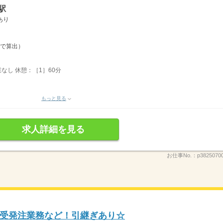
駅
あり
務で算出）
業なし 休憩：［1］60分
もっと見る
求人詳細を見る
お仕事No.：
p3825070
受発注業務など！引継ぎあり☆