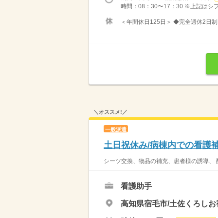
時間：08：30〜17：30 ※上記は
＜年間休日125日＞ ◆完全週休2日制
＼オススメ!／
一般派遣
土日祝休み/病棟内での看護補助
シーツ交換、物品の補充、患者様の誘導、 配
看護助手
高知県宿毛市/土佐くろし