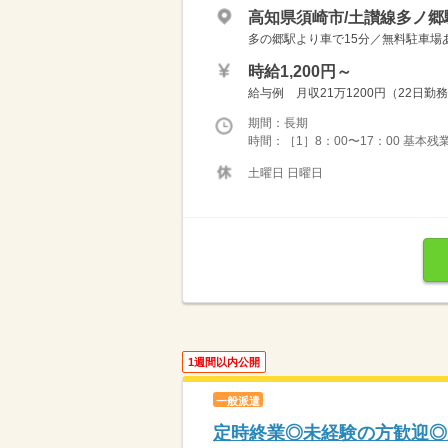
高知県須崎市/土讃線多ノ郷
多の郷駅より車で15分／無料駐車場
時給1,200円～
給与例 月収21万1200円（22日勤
期間：長期
時間：［1］8：00〜17：00 基本残
土曜日 日曜日
1週間以内公開
一般派遣
定時終業◎未経験の方歓迎◎