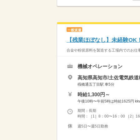
一般派遣
【残業ほぼなし】未経験OK
合金や粉状原料を製造する工場内でのお仕事
機械オペレーション
高知県高知市/土佐電気鉄
桟橋通五丁目駅 車5分
時給1,300円～
午後10時〜午前5時は時給1625円 kkw_
期間：長期
時間：［1］8：00〜16：00 ［2］1
週5日〜週5日勤務