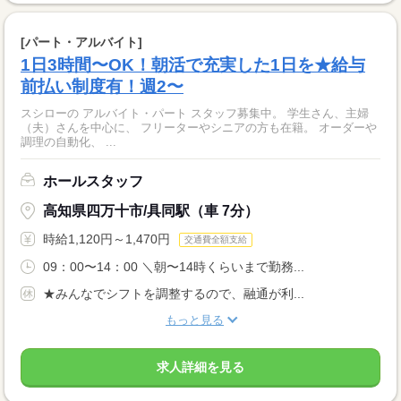
[パート・アルバイト]
1日3時間〜OK！朝活で充実した1日を★給与
前払い制度有！週2〜
スシローの アルバイト・パート スタッフ募集中。 学生さん、主婦
（夫）さんを中心に、 フリーターやシニアの方も在籍。 オーダーや
調理の自動化、 ...
ホールスタッフ
高知県四万十市/具同駅（車 7分）
時給1,120円～1,470円
交通費全額支給
09：00〜14：00 ＼朝〜14時くらいまで勤務...
★みんなでシフトを調整するので、融通が利...
もっと見る
求人詳細を見る