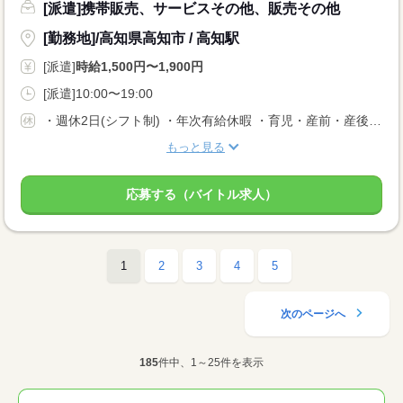
[派遣]携帯販売、サービスその他、販売その他
[勤務地]/高知県高知市 / 高知駅
[派遣]
時給1,500円〜1,900円
[派遣]10:00〜19:00
・週休2日(シフト制) ・年次有給休暇 ・育児・産前・産後休暇 ・弔事休暇 ・結婚休暇 ・出産休暇 ・交通遮断休暇 ・感染症休暇 ・罹災休暇 ・私傷病休暇 ・その他社内規定による休暇多数有
もっと見る
応募する（バイトル求人）
1
2
3
4
5
次のページへ
185
件中、1～25件を表示