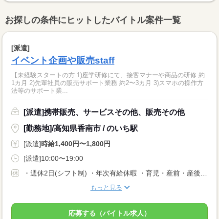
お探しの条件にヒットしたバイトル案件一覧
[派遣]
イベント企画や販売staff
【未経験スタートの方 1)座学研修にて、接客マナーや商品の研修 約
1カ月 2)先輩社員の販売サポート業務 約2〜3カ月 3)スマホの操作方
法等のサポート業...
[派遣]携帯販売、サービスその他、販売その他
[勤務地]/高知県香南市 / のいち駅
[派遣]
時給1,400円〜1,800円
[派遣]10:00〜19:00
・週休2日(シフト制) ・年次有給休暇 ・育児・産前・産後休暇 ・弔事休暇 ・結婚休暇 ・出産休暇 ・交通遮断休暇 ・感染症休暇 ・罹災休暇 ・私傷病休暇 ・その他社内規定による休暇多数有
もっと見る
応募する（バイトル求人）