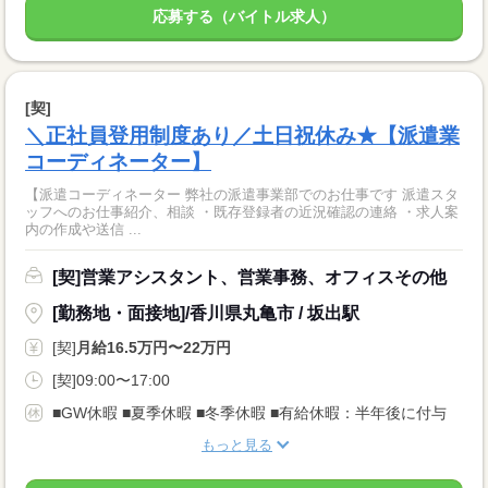
応募する（バイトル求人）
[契]
＼正社員登用制度あり／土日祝休み★【派遣業
コーディネーター】
【派遣コーディネーター 弊社の派遣事業部でのお仕事です 派遣スタ
ッフへのお仕事紹介、相談 ・既存登録者の近況確認の連絡 ・求人案
内の作成や送信 ...
[契]営業アシスタント、営業事務、オフィスその他
[勤務地・面接地]/香川県丸亀市 / 坂出駅
[契]
月給16.5万円〜22万円
[契]09:00〜17:00
■GW休暇 ■夏季休暇 ■冬季休暇 ■有給休暇：半年後に付与
もっと見る