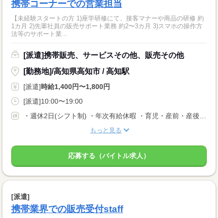
携帯コーナーでの営業担当
【未経験スタートの方 1)座学研修にて、接客マナーや商品の研修 約
1カ月 2)先輩社員の販売サポート業務 約2〜3カ月 3)スマホの操作方
法等のサポート業...
[派遣]携帯販売、サービスその他、販売その他
[勤務地]/高知県高知市 / 高知駅
[派遣]
時給1,400円〜1,800円
[派遣]10:00〜19:00
・週休2日(シフト制) ・年次有給休暇 ・育児・産前・産後休暇 ・弔事休暇 ・結婚休暇 ・出産休暇 ・交通遮断休暇 ・感染症休暇 ・罹災休暇 ・私傷病休暇 ・その他社内規定による休暇多数有
もっと見る
応募する（バイトル求人）
[派遣]
携帯業界での販売受付staff