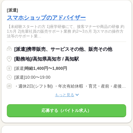
[派遣]
スマホショップのアドバイザー
【未経験スタートの方 1)座学研修にて、接客マナーや商品の研修 約
1カ月 2)先輩社員の販売サポート業務 約2〜3カ月 3)スマホの操作方
法等のサポート業...
[派遣]携帯販売、サービスその他、販売その他
[勤務地]/高知県高知市 / 高知駅
[派遣]
時給1,400円〜1,800円
[派遣]10:00〜19:00
・週休2日(シフト制) ・年次有給休暇 ・育児・産前・産後休暇 ・弔事休暇 ・結婚休暇 ・出産休暇 ・交通遮断休暇 ・感染症休暇 ・罹災休暇 ・私傷病休暇 ・その他社内規定による休暇多数有
もっと見る
応募する（バイトル求人）