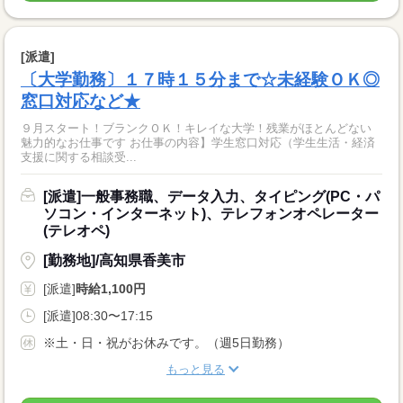
[派遣]
〔大学勤務〕１７時１５分まで☆未経験ＯＫ◎
窓口対応など★
９月スタート！ブランクＯＫ！キレイな大学！残業がほとんどない
魅力的なお仕事です お仕事の内容】学生窓口対応（学生生活・経済
支援に関する相談受...
[派遣]一般事務職、データ入力、タイピング(PC・パ
ソコン・インターネット)、テレフォンオペレーター
(テレオペ)
[勤務地]/高知県香美市
[派遣]
時給1,100円
[派遣]08:30〜17:15
※土・日・祝がお休みです。（週5日勤務）
もっと見る