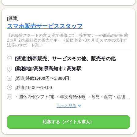
[派遣]
スマホ販売サービススタッフ
【未経験スタートの方 1)座学研修にて、接客マナーや商品の研修 約
1カ月 2)先輩社員の販売サポート業務 約2〜3カ月 3)スマホの操作方
法等のサポート業...
[派遣]携帯販売、サービスその他、販売その他
[勤務地]/高知県高知市 / 高知駅
[派遣]
時給1,400円〜1,800円
[派遣]10:00〜19:00
・週休2日(シフト制) ・年次有給休暇 ・育児・産前・産後休暇 ・弔事休暇 ・結婚休暇 ・出産休暇 ・交通遮断休暇 ・感染症休暇 ・罹災休暇 ・私傷病休暇 ・その他社内規定による休暇多数有
もっと見る
応募する（バイトル求人）