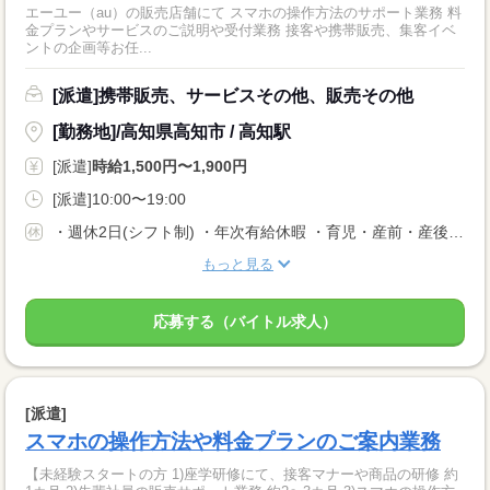
エーユー（au）の販売店舗にて スマホの操作方法のサポート業務 料
金プランやサービスのご説明や受付業務 接客や携帯販売、集客イベ
ントの企画等お任...
[派遣]携帯販売、サービスその他、販売その他
[勤務地]/高知県高知市 / 高知駅
[派遣]
時給1,500円〜1,900円
[派遣]10:00〜19:00
・週休2日(シフト制) ・年次有給休暇 ・育児・産前・産後休暇 ・弔事休暇 ・結婚休暇 ・出産休暇 ・交通遮断休暇 ・感染症休暇 ・罹災休暇 ・私傷病休暇 ・その他社内規定による休暇多数有
もっと見る
応募する（バイトル求人）
[派遣]
スマホの操作方法や料金プランのご案内業務
【未経験スタートの方 1)座学研修にて、接客マナーや商品の研修 約