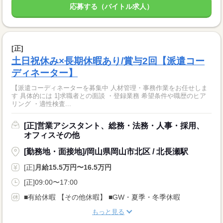
応募する（バイトル求人）
[正]
土日祝休み×長期休暇あり/賞与2回【派遣コー
ディネーター】
【派遣コーディネーターを募集中 人材管理・事務作業をお任せしま
す 具体的には 1]求職者との面談 ・登録業務 希望条件や職歴のヒア
リング ・適性検査...
[正]営業アシスタント、総務・法務・人事・採用、
オフィスその他
[勤務地・面接地]/岡山県岡山市北区 / 北長瀬駅
[正]
月給15.5万円〜16.5万円
[正]09:00〜17:00
■有給休暇 【その他休暇】 ■GW・夏季・冬季休暇
もっと見る