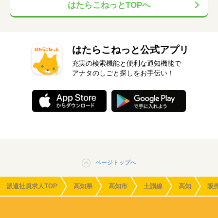
はたらこねっとTOPへ
はたらこねっと公式アプリ
充実の検索機能と便利な通知機能で
アナタのしごと探しをお手伝い！
ページトップへ
派遣社員求人TOP
高知県
高知市
土讃線
高知
販