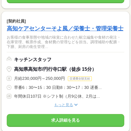
[契約社員]
高知ケアセンターそよ風／栄養士・管理栄養士
お客様の食事形態や地域の味覚に合わせた献立編集や食材の発注・
在庫管理、帳票作成、食材費の管理などを担当。調理補助や配膳・
下膳、厨房の衛生管理...
キッチンスタッフ
高知県高知市/円行寺口駅（徒歩 15分）
月給230,000円～250,000円
交通費全額支給
早番6：30〜15：30 日勤8：30〜17：30 遅番...
年間休日107日 ※シフト制（月9公休、2月は...
もっと見る
求人詳細を見る