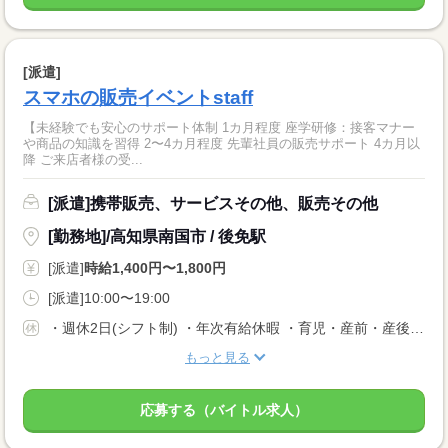
[派遣]
スマホの販売イベントstaff
【未経験でも安心のサポート体制 1カ月程度 座学研修：接客マナー
や商品の知識を習得 2〜4カ月程度 先輩社員の販売サポート 4カ月以
降 ご来店者様の受...
[派遣]携帯販売、サービスその他、販売その他
[勤務地]/高知県南国市 / 後免駅
[派遣]
時給1,400円〜1,800円
[派遣]10:00〜19:00
・週休2日(シフト制) ・年次有給休暇 ・育児・産前・産後休暇 ・弔事休暇 ・結婚休暇 ・出産休暇 ・交通遮断休暇 ・感染症休暇 ・罹災休暇 ・私傷病休暇 ・その他社内規定による休暇多数有
もっと見る
応募する（バイトル求人）