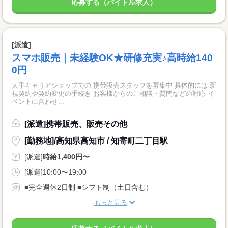
応募する（バイトル求人）
[派遣]
スマホ販売｜未経験OK★研修充実♪高時給140
0円
大手キャリアショップでの 携帯販売スタッフを募集中 具体的には 新
規契約や契約変更の手続き お客様からのご相談・質問などの対応 イ
ベントに合わせ...
[派遣]携帯販売、販売その他
[勤務地]/高知県高知市 / 知寄町二丁目駅
[派遣]
時給1,400円〜
[派遣]10:00〜19:00
■完全週休2日制 ■シフト制（土日含む）
もっと見る