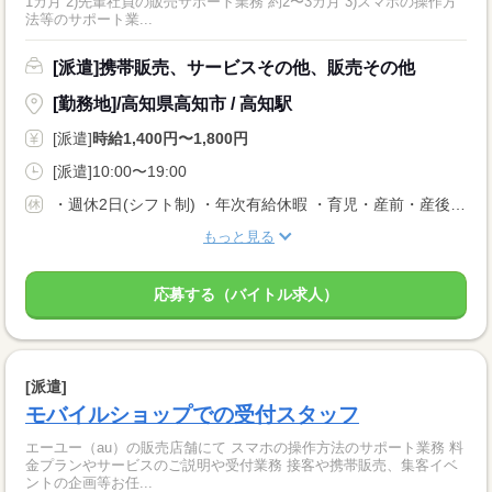
1カ月 2)先輩社員の販売サポート業務 約2〜3カ月 3)スマホの操作方
法等のサポート業...
[派遣]携帯販売、サービスその他、販売その他
[勤務地]/高知県高知市 / 高知駅
[派遣]
時給1,400円〜1,800円
[派遣]10:00〜19:00
・週休2日(シフト制) ・年次有給休暇 ・育児・産前・産後休暇 ・弔事休暇 ・結婚休暇 ・出産休暇 ・交通遮断休暇 ・感染症休暇 ・罹災休暇 ・私傷病休暇 ・その他社内規定による休暇多数有
もっと見る
応募する（バイトル求人）
[派遣]
モバイルショップでの受付スタッフ
エーユー（au）の販売店舗にて スマホの操作方法のサポート業務 料
金プランやサービスのご説明や受付業務 接客や携帯販売、集客イベ
ントの企画等お任...