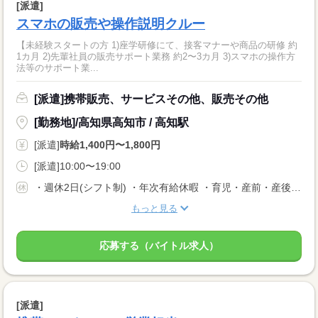
[派遣]
スマホの販売や操作説明クルー
【未経験スタートの方 1)座学研修にて、接客マナーや商品の研修 約
1カ月 2)先輩社員の販売サポート業務 約2〜3カ月 3)スマホの操作方
法等のサポート業...
[派遣]携帯販売、サービスその他、販売その他
[勤務地]/高知県高知市 / 高知駅
[派遣]
時給1,400円〜1,800円
[派遣]10:00〜19:00
・週休2日(シフト制) ・年次有給休暇 ・育児・産前・産後休暇 ・弔事休暇 ・結婚休暇 ・出産休暇 ・交通遮断休暇 ・感染症休暇 ・罹災休暇 ・私傷病休暇 ・その他社内規定による休暇多数有
もっと見る
応募する（バイトル求人）
[派遣]