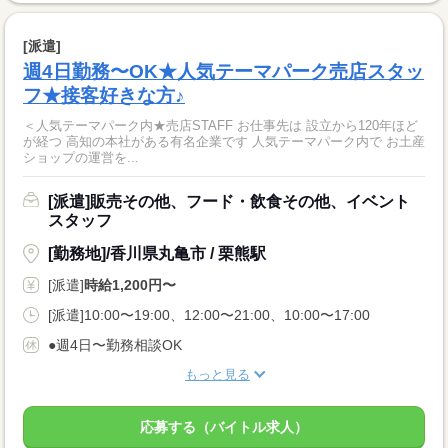
[派遣]
週4日勤務〜OK★人気テーマパーク売店スタッ
フ★接客好きな方♪
＜人気テーマパーク内★売店STAFF お仕事先は 設立から120年ほど
が経つ 高知の本社がある有名企業です 人気テーマパーク内で お土産
ショップの運営を...
[派遣]販売その他、フード・飲食その他、イベント
スタッフ
[勤務地]/香川県丸亀市 / 栗熊駅
[派遣]
時給1,200円〜
[派遣]10:00〜19:00、12:00〜21:00、10:00〜17:00
●週4日〜勤務相談OK
もっと見る
応募する（バイトル求人）