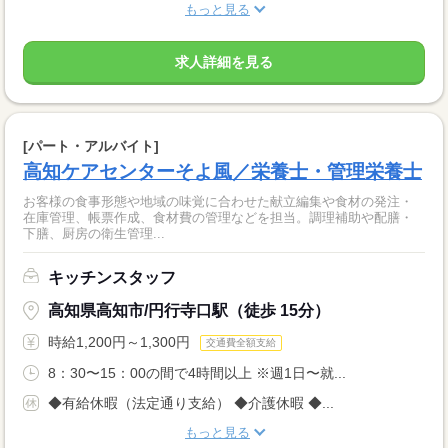
もっと見る
求人詳細を見る
[パート・アルバイト]
高知ケアセンターそよ風／栄養士・管理栄養士
お客様の食事形態や地域の味覚に合わせた献立編集や食材の発注・
在庫管理、帳票作成、食材費の管理などを担当。調理補助や配膳・
下膳、厨房の衛生管理...
キッチンスタッフ
高知県高知市/円行寺口駅（徒歩 15分）
時給1,200円～1,300円
交通費全額支給
8：30〜15：00の間で4時間以上 ※週1日〜就...
◆有給休暇（法定通り支給） ◆介護休暇 ◆...
もっと見る