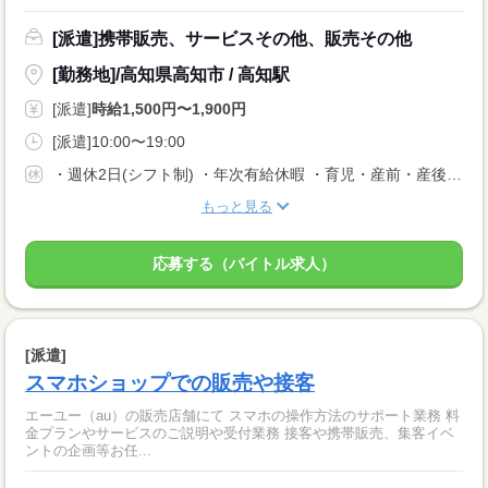
[派遣]携帯販売、サービスその他、販売その他
[勤務地]/高知県高知市 / 高知駅
[派遣]
時給1,500円〜1,900円
[派遣]10:00〜19:00
・週休2日(シフト制) ・年次有給休暇 ・育児・産前・産後休暇 ・弔事休暇 ・結婚休暇 ・出産休暇 ・交通遮断休暇 ・感染症休暇 ・罹災休暇 ・私傷病休暇 ・その他社内規定による休暇多数有
もっと見る
応募する（バイトル求人）
[派遣]
スマホショップでの販売や接客
エーユー（au）の販売店舗にて スマホの操作方法のサポート業務 料
金プランやサービスのご説明や受付業務 接客や携帯販売、集客イベ
ントの企画等お任...