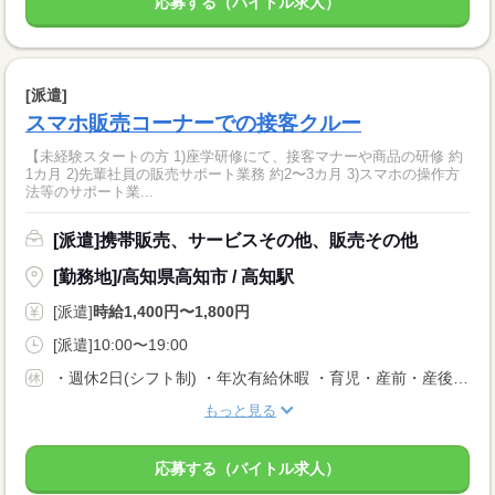
応募する（バイトル求人）
[派遣]
スマホ販売コーナーでの接客クルー
【未経験スタートの方 1)座学研修にて、接客マナーや商品の研修 約
1カ月 2)先輩社員の販売サポート業務 約2〜3カ月 3)スマホの操作方
法等のサポート業...
[派遣]携帯販売、サービスその他、販売その他
[勤務地]/高知県高知市 / 高知駅
[派遣]
時給1,400円〜1,800円
[派遣]10:00〜19:00
・週休2日(シフト制) ・年次有給休暇 ・育児・産前・産後休暇 ・弔事休暇 ・結婚休暇 ・出産休暇 ・交通遮断休暇 ・感染症休暇 ・罹災休暇 ・私傷病休暇 ・その他社内規定による休暇多数有
もっと見る
応募する（バイトル求人）