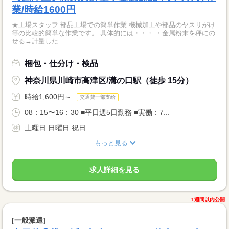
業/時給1600円
★工場スタッフ 部品工場での簡単作業 機械加工や部品のヤスリがけ
等の比較的簡単な作業です。 具体的には・・・ ・金属粉末を秤にの
せる→計量した...
梱包・仕分け・検品
神奈川県川崎市高津区/溝の口駅（徒歩 15分）
時給1,600円～
交通費一部支給
08：15〜16：30 ■平日週5日勤務 ■実働：7...
土曜日 日曜日 祝日
もっと見る
求人詳細を見る
1週間以内公開
[一般派遣]