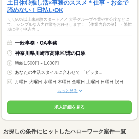
土日休◎推し活×事務のススメ＊仕事・お金で
諦めない！日払いOK
＼＼90%以上未経験スタート／／ 大手グループ企業や官公庁などに
て、 シンプルな入力作業をお任せします！ 【作業内容の例】 ・繁忙
期に伴う申込内...
一般事務・OA事務
神奈川県川崎市高津区/溝の口駅
時給1,500円～1,600円
あなたの生活スタイルに合わせて 「ピッタ...
月曜日 火曜日 水曜日 木曜日 金曜日 土曜日 日曜日 祝日
もっと見る
求人詳細を見る
お探しの条件にヒットしたハローワーク案件一覧