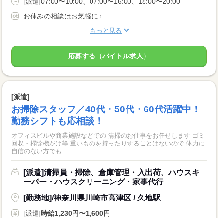
[派遣]07:00〜10:00、07:00〜16:00、18:00〜20:00
お休みの相談はお気軽に♪
もっと見る
応募する（バイトル求人）
[派遣]
お掃除スタッフ／40代・50代・60代活躍中！
勤務シフトも応相談！
オフィスビルや商業施設などでの 清掃のお仕事をお任せします ゴミ
回収・掃除機がけ等 重いものを持ったりすることはないので 体力に
自信のない方でも...
[派遣]清掃員・掃除、倉庫管理・入出荷、ハウスキ
ーパー・ハウスクリーニング・家事代行
[勤務地]/神奈川県川崎市高津区 / 久地駅
[派遣]
時給1,230円〜1,600円