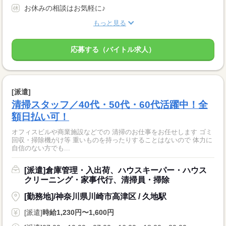
お休みの相談はお気軽に♪
もっと見る
応募する（バイトル求人）
[派遣]
清掃スタッフ／40代・50代・60代活躍中！全
額日払い可！
オフィスビルや商業施設などでの 清掃のお仕事をお任せします ゴミ
回収・掃除機がけ等 重いものを持ったりすることはないので 体力に
自信のない方でも...
[派遣]倉庫管理・入出荷、ハウスキーパー・ハウス
クリーニング・家事代行、清掃員・掃除
[勤務地]/神奈川県川崎市高津区 / 久地駅
[派遣]
時給1,230円〜1,600円