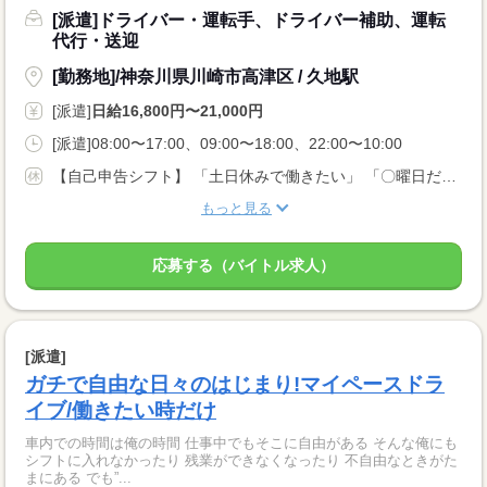
[派遣]ドライバー・運転手、ドライバー補助、運転
代行・送迎
[勤務地]/神奈川県川崎市高津区 / 久地駅
[派遣]
日給16,800円〜21,000円
[派遣]08:00〜17:00、09:00〜18:00、22:00〜10:00
【自己申告シフト】 「土日休みで働きたい」 「〇曜日だけ働きたい」 働きたい日は事前に選べます。 お休み希望の曜日・時間についても 面談の際に教えてくださいね。 ※こちらは中型以上のお仕事の例です
もっと見る
応募する（バイトル求人）
[派遣]
ガチで自由な日々のはじまり!マイペースドラ
イブ/働きたい時だけ
車内での時間は俺の時間 仕事中でもそこに自由がある そんな俺にも
シフトに入れなかったり 残業ができなくなったり 不自由なときがた
まにある でも”...