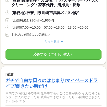
[派遣]倉庫管理・入出荷、ハウスキーパー・ハウス
クリーニング・家事代行、清掃員・掃除
[勤務地]/神奈川県川崎市高津区 / 久地駅
[派遣]
時給1,230円〜1,600円
[派遣]07:00〜10:00、07:00〜16:00、18:00〜20:00
お休みの相談はお気軽に♪
もっと見る
応募する（バイトル求人）
[派遣]
ガチで自由な日々のはじまり!マイペースドラ
イブ/働きたい時だけ
車内での時間は俺の時間 仕事中でもそこに自由がある そんな俺にも
シフトに入れなかったり 残業ができなくなったり 不自由なときがた
まにある でも”...