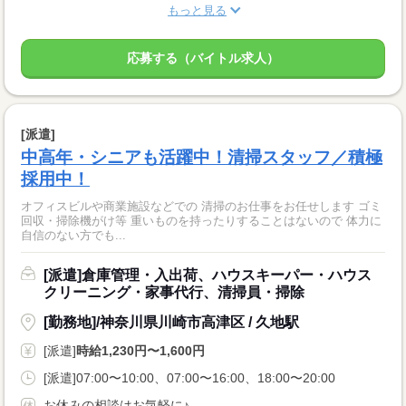
もっと見る
応募する（バイトル求人）
[派遣]
中高年・シニアも活躍中！清掃スタッフ／積極
採用中！
オフィスビルや商業施設などでの 清掃のお仕事をお任せします ゴミ
回収・掃除機がけ等 重いものを持ったりすることはないので 体力に
自信のない方でも...
[派遣]倉庫管理・入出荷、ハウスキーパー・ハウス
クリーニング・家事代行、清掃員・掃除
[勤務地]/神奈川県川崎市高津区 / 久地駅
[派遣]
時給1,230円〜1,600円
[派遣]07:00〜10:00、07:00〜16:00、18:00〜20:00
お休みの相談はお気軽に♪