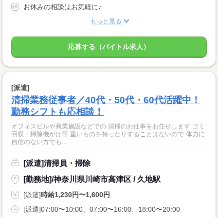
お休みの相談はお気軽に♪
もっと見る
応募する（バイトル求人）
[派遣]
清掃業務従事者／40代・50代・60代活躍中！
勤務シフトも応相談！
オフィスビルや商業施設などでの 清掃のお仕事をお任せします ゴミ
回収・掃除機がけ等 重いものを持ったりすることはないので 体力に
自信のない方でも...
[派遣]清掃員・掃除
[勤務地]/神奈川県川崎市高津区 / 久地駅
[派遣]
時給1,230円〜1,600円
[派遣]07:00〜10:00、07:00〜16:00、18:00〜20:00