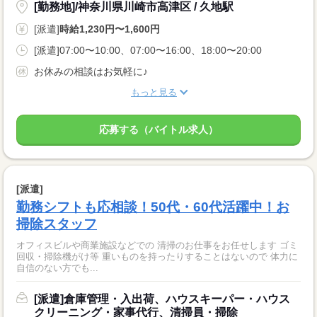
[勤務地]/神奈川県川崎市高津区 / 久地駅
[派遣]
時給1,230円〜1,600円
[派遣]07:00〜10:00、07:00〜16:00、18:00〜20:00
お休みの相談はお気軽に♪
もっと見る
応募する（バイトル求人）
[派遣]
勤務シフトも応相談！50代・60代活躍中！お
掃除スタッフ
オフィスビルや商業施設などでの 清掃のお仕事をお任せします ゴミ
回収・掃除機がけ等 重いものを持ったりすることはないので 体力に
自信のない方でも...
[派遣]倉庫管理・入出荷、ハウスキーパー・ハウス
クリーニング・家事代行、清掃員・掃除