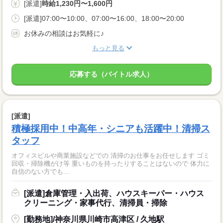
[派遣]
時給1,230円〜1,600円
[派遣]07:00〜10:00、07:00〜16:00、18:00〜20:00
お休みの相談はお気軽に♪
もっと見る
応募する（バイトル求人）
[派遣]
積極採用中！中高年・シニアも活躍中！清掃ス
タッフ
オフィスビルや商業施設などでの 清掃のお仕事をお任せします ゴミ
回収・掃除機がけ等 重いものを持ったりすることはないので 体力に
自信のない方でも...
[派遣]倉庫管理・入出荷、ハウスキーパー・ハウス
クリーニング・家事代行、清掃員・掃除
[勤務地]/神奈川県川崎市高津区 / 久地駅