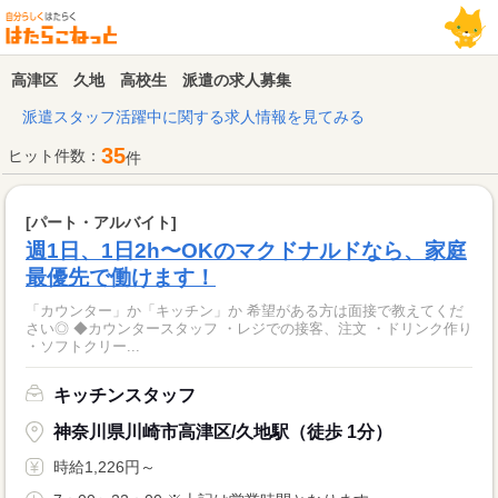
高津区 久地 高校生 派遣の求人募集
派遣スタッフ活躍中に関する求人情報を見てみる
35
ヒット件数：
件
[パート・アルバイト]
週1日、1日2h〜OKのマクドナルドなら、家庭
最優先で働けます！
「カウンター」か「キッチン」か 希望がある方は面接で教えてくだ
さい◎ ◆カウンタースタッフ ・レジでの接客、注文 ・ドリンク作り
・ソフトクリー...
キッチンスタッフ
神奈川県川崎市高津区/久地駅（徒歩 1分）
時給1,226円～