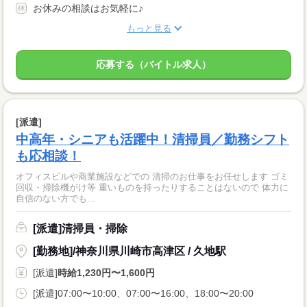
お休みの相談はお気軽に♪
もっと見る
応募する（バイトル求人）
[派遣]
中高年・シニアも活躍中！清掃員／勤務シフト
も応相談！
オフィスビルや商業施設などでの 清掃のお仕事をお任せします ゴミ
回収・掃除機がけ等 重いものを持ったりすることはないので 体力に
自信のない方でも...
[派遣]清掃員・掃除
[勤務地]/神奈川県川崎市高津区 / 久地駅
[派遣]
時給1,230円〜1,600円
[派遣]07:00〜10:00、07:00〜16:00、18:00〜20:00