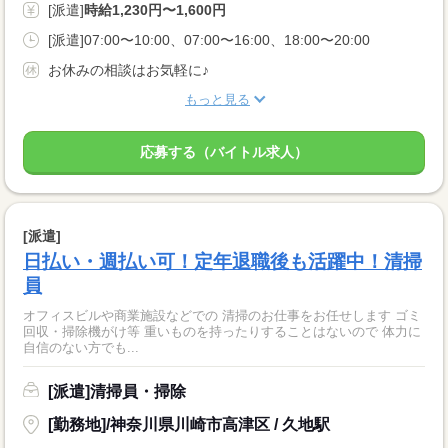
[派遣]
時給1,230円〜1,600円
[派遣]07:00〜10:00、07:00〜16:00、18:00〜20:00
お休みの相談はお気軽に♪
もっと見る
応募する（バイトル求人）
[派遣]
日払い・週払い可！定年退職後も活躍中！清掃
員
オフィスビルや商業施設などでの 清掃のお仕事をお任せします ゴミ
回収・掃除機がけ等 重いものを持ったりすることはないので 体力に
自信のない方でも...
[派遣]清掃員・掃除
[勤務地]/神奈川県川崎市高津区 / 久地駅