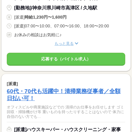
[勤務地]/神奈川県川崎市高津区 / 久地駅
[派遣]
時給1,230円〜1,600円
[派遣]07:00〜10:00、07:00〜16:00、18:00〜20:00
お休みの相談はお気軽に♪
もっと見る
応募する（バイトル求人）
[派遣]
60代・70代も活躍中！清掃業務従事者／全額
日払い可！
オフィスビルや商業施設などでの 清掃のお仕事をお任せします ゴミ
回収・掃除機がけ等 重いものを持ったりすることはないので 体力に
自信のない方でも...
[派遣]ハウスキーパー・ハウスクリーニング・家事