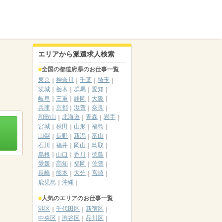
エリアから派遣求人検索
全国の都道府県のお仕事一覧
東京
神奈川
千葉
埼玉
茨城
栃木
群馬
愛知
岐阜
三重
静岡
大阪
兵庫
京都
滋賀
奈良
和歌山
北海道
青森
岩手
宮城
秋田
山形
福島
山梨
長野
新潟
富山
石川
福井
岡山
鳥取
島根
山口
香川
徳島
愛媛
高知
福岡
佐賀
長崎
熊本
大分
宮崎
鹿児島
沖縄
人気のエリアのお仕事一覧
港区
千代田区
新宿区
中央区
渋谷区
品川区