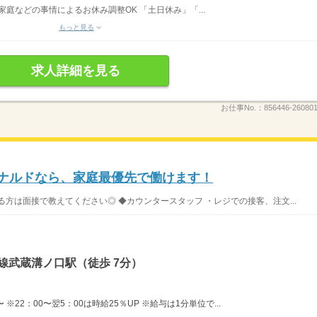
家庭などの事情によるお休み調整OK 「土日休み」「...
もっと見る
求人詳細を見る
お仕事No.：
856446-260801
ドナルドなら、家庭最優先で働けます！
方は面接で教えてください◎ ◆カウンタースタッフ ・レジでの接客、注文...
線武蔵溝ノ口駅（徒歩 7分）
※22：00〜翌5：00は時給25％UP ※給与は1分単位で...