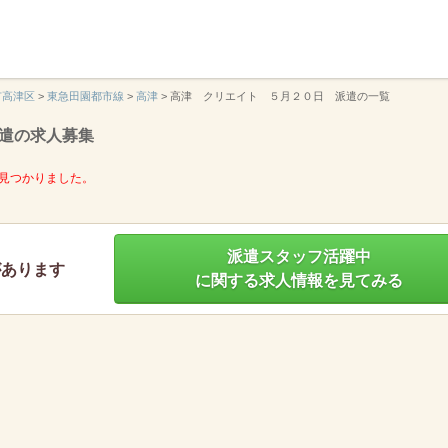
】
市高津区
>
東急田園都市線
>
高津
>
高津 クリエイト ５月２０日 派遣の一覧
遣の求人募集
見つかりました。
派遣スタッフ活躍中
があります
に関する求人情報を見てみる