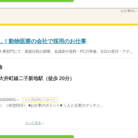
お仕事No.
なし！動物医療の会社で採用のお仕事
人事部門にて、面接日程の調整、会議室や資料・PCの準備、当日の受付・アテ...
務
大井町線二子新地駅（徒歩 20分）
/09/01～
１ヶ月以内にスタート
） （休憩60分） ■お仕事のポイント■ ＼人と企業のマッチン...
もっと見る