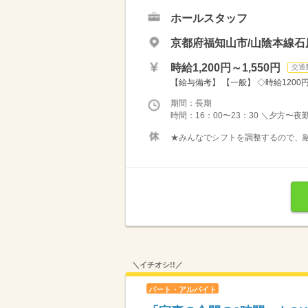
ホールスタッフ
京都府福知山市/山陰本線石
時給1,200円～1,550円
交通
【給与備考】 【一般】 ◇時給1200円 
期間：長期
時間：16：00〜23：30 ＼夕方〜夜
★みんなでシフトを調整するので、融
＼イチオシ!!／
パート・アルバイト