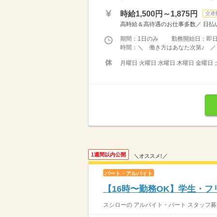
時給1,500円～1,875円
交通
高時給＆高待遇のお仕事多数／ 日払い
期間：1日のみ 勤務開始日：即
時間：＼ 働き方はあなた次第♪ ／ 
月曜日 火曜日 水曜日 木曜日 金曜日 
1週間以内公開
＼オススメ!／
パート・アルバイト
【16時〜勤務OK】学生・
スシローの アルバイト・パート スタッフ募