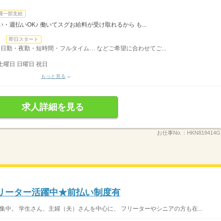
費一部支給
・週払いOK♪ 働いてスグお給料が受け取れるから も...
日
即日スタート
日勤・夜勤・短時間・フルタイム… などご希望に合わせてご...
土曜日 日曜日 祝日
もっと見る
求人詳細を見る
お仕事No.：
HKN819414G
フリーター活躍中★前払い制度有
集中。 学生さん、主婦（夫）さんを中心に、 フリーターやシニアの方も在...