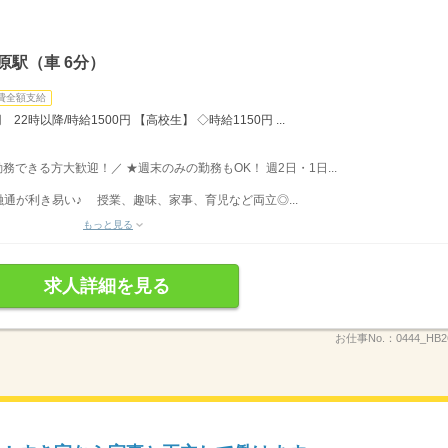
原駅（車 6分）
費全額支給
22時以降/時給1500円 【高校生】 ◇時給1150円 ...
勤務できる方大歓迎！／ ★週末のみの勤務もOK！ 週2日・1日...
通が利き易い♪ 授業、趣味、家事、育児など両立◎...
もっと見る
求人詳細を見る
お仕事No.：
0444_HB