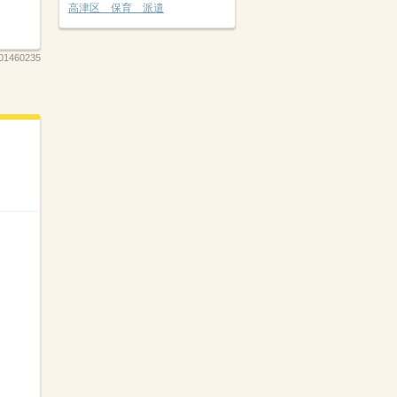
高津区 保育 派遣
01460235