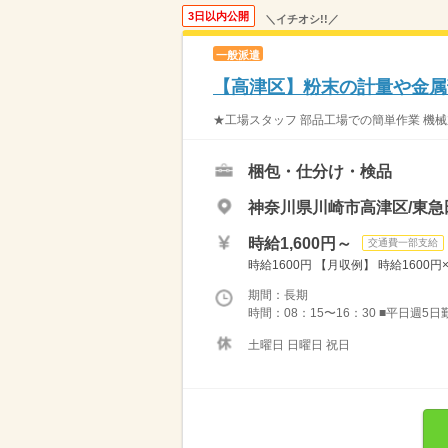
3日以内公開
＼イチオシ!!／
一般派遣
【高津区】粉末の計量や金属部
★工場スタッフ 部品工場での簡単作業 機械
梱包・仕分け・検品
神奈川県川崎市高津区/東急
時給1,600円～
交通費一部支給
時給1600円 【月収例】 時給1600円×１
期間：長期
時間：08：15〜16：30 ■平日週5日
土曜日 日曜日 祝日