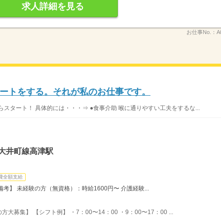
求人詳細を見る
お仕事No.：
A
ートをする。それが私のお仕事です。
スタート！ 具体的には・・・⇒ ●食事介助 喉に通りやすい工夫をするな...
急大井町線高津駅
費全額支給
】 未経験の方（無資格）：時給1600円〜 介護経験...
集】 【シフト例】 ・7：00〜14：00 ・9：00〜17：00 ...