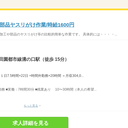
品ヤスリがけ作業/時給1600円
加工や部品のヤスリがけ等の比較的簡単な作業です。 具体的には・・・ ・...
田園都市線溝の口駅（徒歩 15分）
日7.5時間×22日 +時間外勤務×20時間 ＝月収304,0...
勤務 ■実働：7時間30分 ■残業あり 10〜30時間（本人の希望...
もっと見る
求人詳細を見る