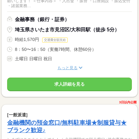
願いします！ ＜仕事内容＞ ・入出金 ・振替 ・口座開設 ・振込受付
・諸届業務...
金融事務（銀行・証券）
埼玉県さいたま市見沼区/大和田駅（徒歩 5分）
時給1,570円
交通費全額支給
8：50〜16：50（実働7時間、休憩60分）
土曜日 日曜日 祝日
もっと見る
求人詳細を見る
3日以内公開
[一般派遣]
金融機関の預金窓口/無料駐車場★制服貸与★
ブランク歓迎♪