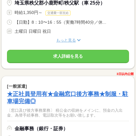
埼玉県秩父郡小鹿野町/秩父駅（車 25分）
時給1,350円～
交通費一部支給
【日勤】8：10〜16：55（実働7時間40分／休...
土曜日 日曜日 祝日
もっと見る
求人詳細を見る
3日以内公開
[一般派遣]
★正社員登用有★金融窓口後方事務★制服・駐
車場完備◎
〔窓口及び後方事務業務〕 税公金の収納をメインに、預金の入出
金、為替手続事務、電話取次等をお願い致します。
金融事務（銀行・証券）