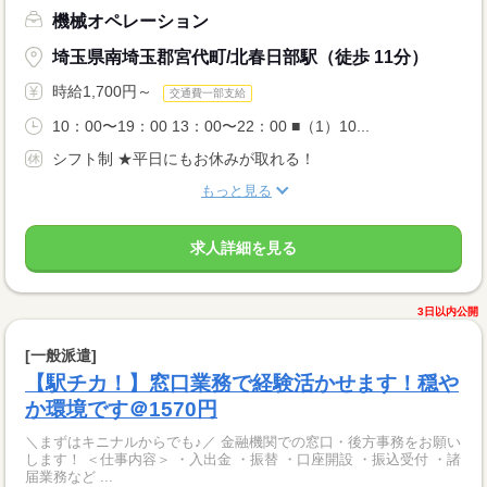
機械オペレーション
埼玉県南埼玉郡宮代町/北春日部駅（徒歩 11分）
時給1,700円～
交通費一部支給
10：00〜19：00 13：00〜22：00 ■（1）10...
シフト制 ★平日にもお休みが取れる！
もっと見る
求人詳細を見る
3日以内公開
[一般派遣]
【駅チカ！】窓口業務で経験活かせます！穏や
か環境です＠1570円
＼まずはキニナルからでも♪／ 金融機関での窓口・後方事務をお願い
します！ ＜仕事内容＞ ・入出金 ・振替 ・口座開設 ・振込受付 ・諸
届業務など ...