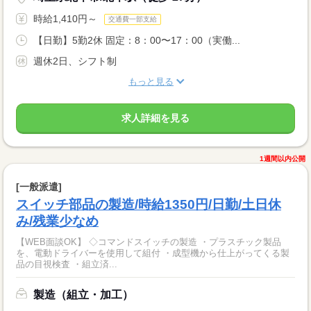
時給1,410円～
交通費一部支給
【日勤】5勤2休 固定：8：00〜17：00（実働...
週休2日、シフト制
もっと見る
求人詳細を見る
1週間以内公開
[一般派遣]
スイッチ部品の製造/時給1350円/日勤/土日休
み/残業少なめ
【WEB面談OK】 ◇コマンドスイッチの製造 ・プラスチック製品
を、電動ドライバーを使用して組付 ・成型機から仕上がってくる製
品の目視検査 ・組立済...
製造（組立・加工）