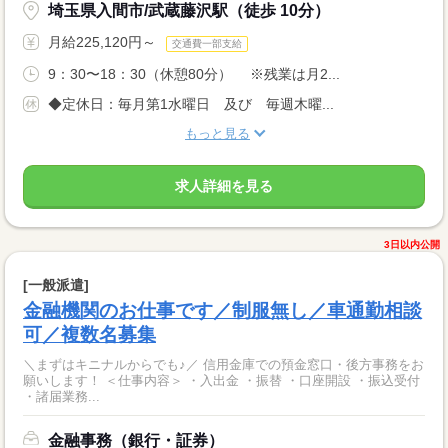
埼玉県入間市/武蔵藤沢駅（徒歩 10分）
月給225,120円～
交通費一部支給
9：30〜18：30（休憩80分） ※残業は月2...
◆定休日：毎月第1水曜日 及び 毎週木曜...
もっと見る
求人詳細を見る
3日以内公開
[一般派遣]
金融機関のお仕事です／制服無し／車通勤相談
可／複数名募集
＼まずはキニナルからでも♪／ 信用金庫での預金窓口・後方事務をお
願いします！ ＜仕事内容＞ ・入出金 ・振替 ・口座開設 ・振込受付
・諸届業務...
金融事務（銀行・証券）