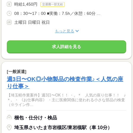
時給1,450円
交通費一部支給
08：30〜17：00 ■実働：7.5h／休憩：60分 ...
土曜日 日曜日 祝日
もっと見る
求人詳細を見る
[一般派遣]
週3日〜OK◎小物製品の検査作業♪＜人気の座
り仕事＞
【埼玉軽作業案件】週3日〜OK！！ ・。＊ 人気の座り仕事！！ ♪
＊。・ 《お仕事内容》 ・主に医療関係に使われる小さな部品の検査
（※ライン作...
梱包・仕分け・検品
埼玉県さいたま市岩槻区/東岩槻駅（車 10分）