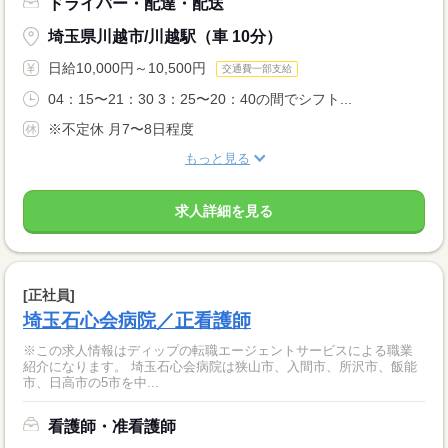
ドライバー・配達・配送
埼玉県川越市/川越駅（車 10分）
日給10,000円～10,500円
交通費一部支給
04：15〜21：30 3：25〜20：40の間でシフト...
※不定休 月7〜8日程度
もっと見る
求人詳細を見る
[正社員]
埼玉石心会病院／正看護師
※この求人情報はディップの転職エージェントサービスによる職業
紹介になります。 埼玉石心会病院は狭山市、入間市、所沢市、飯能
市、日高市の5市を中...
看護師・准看護師