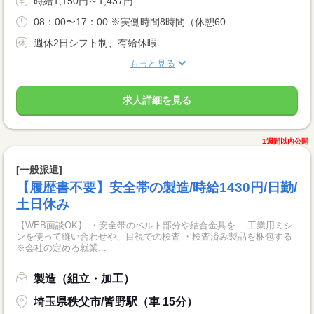
時給1,150円～1,437円
08：00〜17：00 ※実働時間8時間（休憩60...
週休2日シフト制、有給休暇
もっと見る
求人詳細を見る
1週間以内公開
[一般派遣]
【履歴書不要】安全帯の製造/時給1430円/日勤/
土日休み
【WEB面談OK】 ・安全帯のベルト部分や結合金具を 工業用ミシ
ンを使って縫い合わせや、目視での検査 ・検査済み製品を梱包する
※会社の定める就業...
製造（組立・加工）
埼玉県秩父市/皆野駅（車 15分）