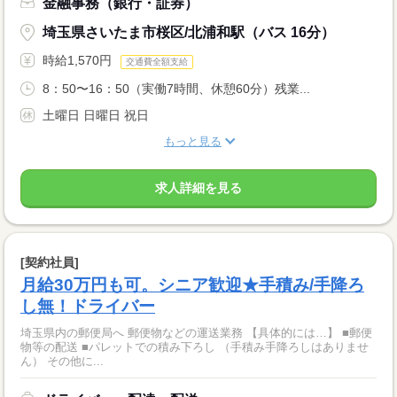
金融事務（銀行・証券）
埼玉県さいたま市桜区/北浦和駅（バス 16分）
時給1,570円
交通費全額支給
8：50〜16：50（実働7時間、休憩60分）残業...
土曜日 日曜日 祝日
もっと見る
求人詳細を見る
[契約社員]
月給30万円も可。シニア歓迎★手積み/手降ろ
し無！ドライバー
埼玉県内の郵便局へ 郵便物などの運送業務 【具体的には…】 ■郵便
物等の配送 ■パレットでの積み下ろし （手積み手降ろしはありませ
ん） その他に...