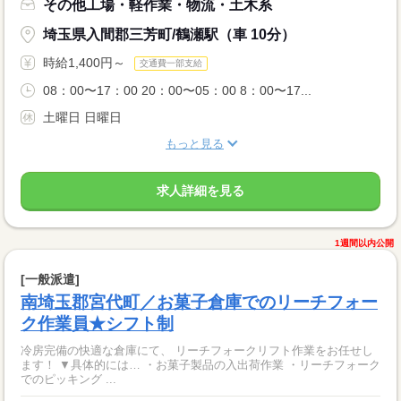
その他工場・軽作業・物流・土木系
埼玉県入間郡三芳町/鶴瀬駅（車 10分）
時給1,400円～
交通費一部支給
08：00〜17：00 20：00〜05：00 8：00〜17...
土曜日 日曜日
もっと見る
求人詳細を見る
1週間以内公開
[一般派遣]
南埼玉郡宮代町／お菓子倉庫でのリーチフォー
ク作業員★シフト制
冷房完備の快適な倉庫にて、 リーチフォークリフト作業をお任せし
ます！ ▼具体的には… ・お菓子製品の入出荷作業 ・リーチフォーク
でのピッキング ...