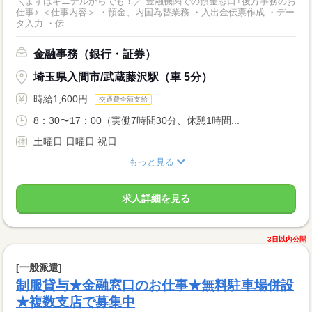
＼まずはキニナルからでも！／ 金融機関での預金窓口+後方事務のお
仕事♪ ＜仕事内容＞ ・預金、内国為替業務 ・入出金伝票作成 ・デー
タ入力 ・伝...
金融事務（銀行・証券）
埼玉県入間市/武蔵藤沢駅（車 5分）
時給1,600円
交通費全額支給
8：30〜17：00（実働7時間30分、休憩1時間...
土曜日 日曜日 祝日
もっと見る
求人詳細を見る
3日以内公開
[一般派遣]
制服貸与★金融窓口のお仕事★無料駐車場併設
★複数支店で募集中