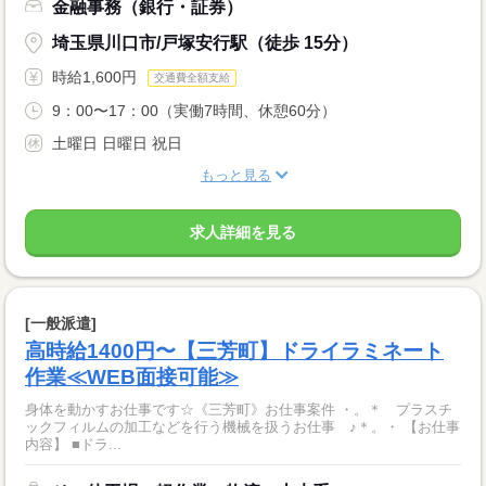
金融事務（銀行・証券）
埼玉県川口市/戸塚安行駅（徒歩 15分）
時給1,600円
交通費全額支給
9：00〜17：00（実働7時間、休憩60分）
土曜日 日曜日 祝日
もっと見る
求人詳細を見る
[一般派遣]
高時給1400円〜【三芳町】ドライラミネート
作業≪WEB面接可能≫
身体を動かすお仕事です☆《三芳町》お仕事案件 ・。＊ プラスチ
ックフィルムの加工などを行う機械を扱うお仕事 ♪＊。・ 【お仕事
内容】 ■ドラ...