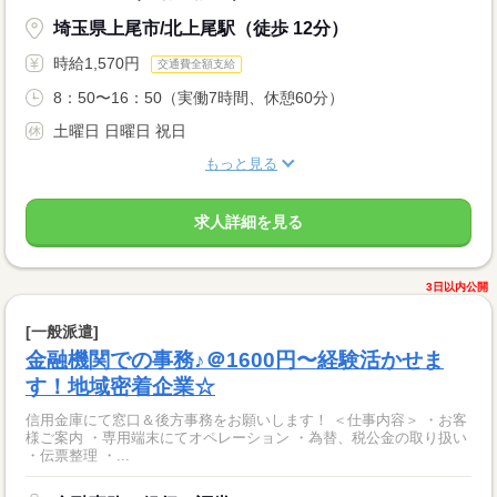
埼玉県上尾市/北上尾駅（徒歩 12分）
時給1,570円
交通費全額支給
8：50〜16：50（実働7時間、休憩60分）
土曜日 日曜日 祝日
もっと見る
求人詳細を見る
3日以内公開
[一般派遣]
金融機関での事務♪＠1600円〜経験活かせま
す！地域密着企業☆
信用金庫にて窓口＆後方事務をお願いします！ ＜仕事内容＞ ・お客
様ご案内 ・専用端末にてオペレーション ・為替、税公金の取り扱い
・伝票整理 ・...