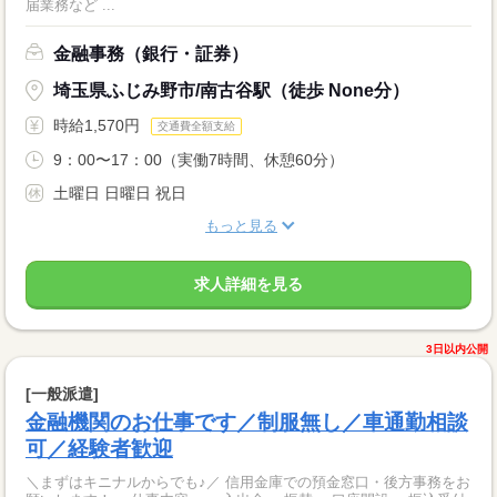
届業務など ...
金融事務（銀行・証券）
埼玉県ふじみ野市/南古谷駅（徒歩 None分）
時給1,570円
交通費全額支給
9：00〜17：00（実働7時間、休憩60分）
土曜日 日曜日 祝日
もっと見る
求人詳細を見る
3日以内公開
[一般派遣]
金融機関のお仕事です／制服無し／車通勤相談
可／経験者歓迎
＼まずはキニナルからでも♪／ 信用金庫での預金窓口・後方事務をお