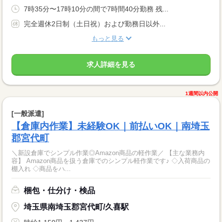
7時35分〜17時10分の間で7時間40分勤務 残...
完全週休2日制（土日祝）および勤務日以外...
もっと見る
求人詳細を見る
1週間以内公開
[一般派遣]
【倉庫内作業】未経験OK｜前払いOK｜南埼玉
郡宮代町
＼新設倉庫でシンプル作業◎Amazon商品の軽作業／ 【主な業務内
容】 Amazon商品を扱う倉庫でのシンプル軽作業です♪ ◇入荷商品の
棚入れ ◇商品をハ...
梱包・仕分け・検品
埼玉県南埼玉郡宮代町/久喜駅