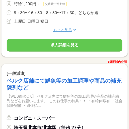
時給1,200円～
交通費一部支給
8：30〜16：30、8：30〜17：30。どちらか選...
土曜日 日曜日 祝日
もっと見る
求人詳細を見る
1週間以内公開
[一般派遣]
ベルク店舗にて鮮魚等の加工調理や商品の補充
陳列など
【WEB面談OK】 ベルク店内にて鮮魚等の加工調理や商品の補充陳
列などをお願いします。 このお仕事の特典！！ ・有給休暇有 ・社会
保険完備 ・週仮払...
コンビニ・スーパー
埼玉県北本市/北本駅（徒歩 27分）