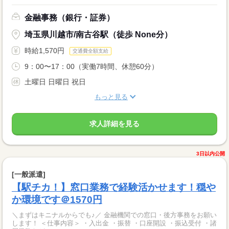
金融事務（銀行・証券）
埼玉県川越市/南古谷駅（徒歩 None分）
時給1,570円
交通費全額支給
9：00〜17：00（実働7時間、休憩60分）
土曜日 日曜日 祝日
もっと見る
求人詳細を見る
3日以内公開
[一般派遣]
【駅チカ！】窓口業務で経験活かせます！穏や
か環境です＠1570円
＼まずはキニナルからでも♪／ 金融機関での窓口・後方事務をお願い
します！ ＜仕事内容＞ ・入出金 ・振替 ・口座開設 ・振込受付 ・諸