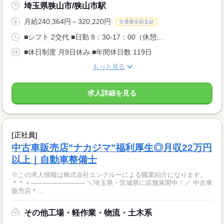
埼玉県狭山市/狭山市駅
月給240,364円～320,220円
交通費全額支給
■シフト 2交代 ■日勤 8：30-17：00（休憩...
■休日制度 月9日休み ■年間休日数 119日
もっと見る
求人詳細を見る
[正社員]
中古車販売店"ナカジマ"福利厚生◎月収22万円
以上｜自動車整備士
※この求人情報は株式会社エンクルーによる職業紹介になります。
＊＊＋──────────── ＼埼玉県・茨城県に店舗展開中！／ 中古車
販売店＊...
その他工場・軽作業・物流・土木系