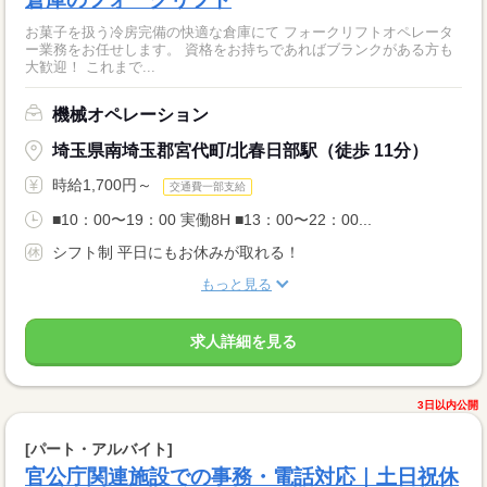
お菓子を扱う冷房完備の快適な倉庫にて フォークリフトオペレータ
ー業務をお任せします。 資格をお持ちであればブランクがある方も
大歓迎！ これまで...
機械オペレーション
埼玉県南埼玉郡宮代町/北春日部駅（徒歩 11分）
時給1,700円～
交通費一部支給
■10：00〜19：00 実働8H ■13：00〜22：00...
シフト制 平日にもお休みが取れる！
もっと見る
求人詳細を見る
3日以内公開
[パート・アルバイト]
官公庁関連施設での事務・電話対応｜土日祝休