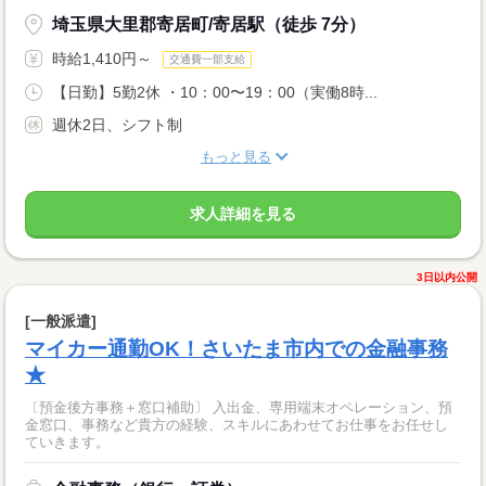
埼玉県大里郡寄居町/寄居駅（徒歩 7分）
時給1,410円～
交通費一部支給
【日勤】5勤2休 ・10：00〜19：00（実働8時...
週休2日、シフト制
もっと見る
求人詳細を見る
3日以内公開
[一般派遣]
マイカー通勤OK！さいたま市内での金融事務
★
〔預金後方事務＋窓口補助〕 入出金、専用端末オペレーション、預
金窓口、事務など貴方の経験、スキルにあわせてお仕事をお任せし
ていきます。