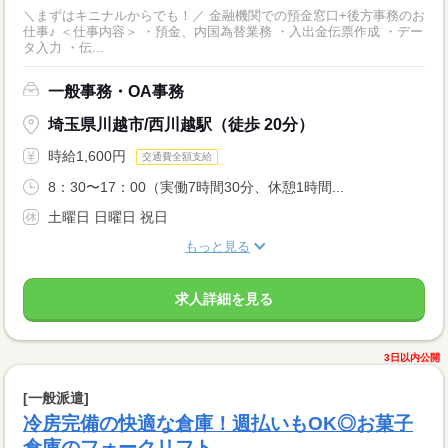
＼まずはキニナルからでも！／ 金融機関での預金窓口+後方事務のお
仕事♪ ＜仕事内容＞ ・預金、内国為替業務 ・入出金伝票作成 ・デー
タ入力 ・伝...
一般事務・OA事務
埼玉県川越市/西川越駅（徒歩 20分）
時給1,600円
交通費全額支給
8：30〜17：00（実働7時間30分、休憩1時間...
土曜日 日曜日 祝日
もっと見る
求人詳細を見る
3日以内公開
[一般派遣]
冷房完備の快適な倉庫！週払いもOK◎お菓子
倉庫のフォークリフト