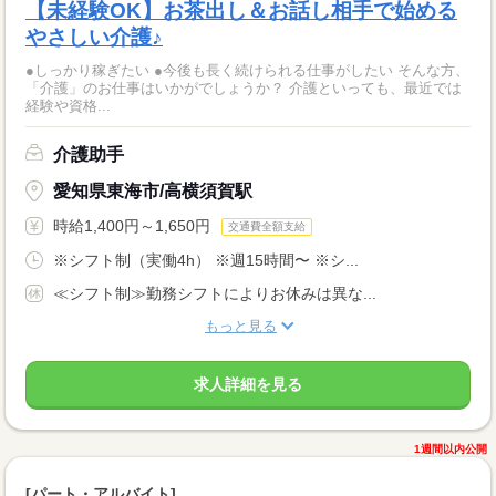
【未経験OK】お茶出し＆お話し相手で始める
やさしい介護♪
●しっかり稼ぎたい ●今後も長く続けられる仕事がしたい そんな方、
「介護」のお仕事はいかがでしょうか？ 介護といっても、最近では
経験や資格...
介護助手
愛知県東海市/高横須賀駅
時給1,400円～1,650円
交通費全額支給
※シフト制（実働4h） ※週15時間〜 ※シ...
≪シフト制≫勤務シフトによりお休みは異な...
もっと見る
求人詳細を見る
1週間以内公開
[パート・アルバイト]