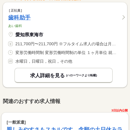
正社員
歯科助手
あい歯科
愛知県東海市
211,700円〜211,700円 ※フルタイム求人の場合は月額（換算額）、パート求人の場合は時間額を表示しています。
変形労働時間制 変形労働時間制の単位 １ヶ月単位 就業時間１ 9時00分〜18時30分 就業時間２ 9時00分〜17時30分 就業時間に関する特記事項 （１）月火木金 （２）水土 <BR> 特例措置対象事業場（４４時間制）
水曜日，日曜日，祝日，その他
求人詳細を見る
(ハローワークより転載)
関連のおすすめ求人情報
3日以内公開
[一般派遣]
親しみやすさもスキルです。念願の土日休みラ