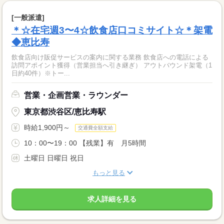
[一般派遣]
＊☆在宅週3〜4☆飲食店口コミサイト☆＊架電
◆恵比寿
飲食店向け販促サービスの案内に関する業務 飲食店への電話による
訪問アポイント獲得（営業担当へ引き継ぎ） アウトバウンド架電（1
日約40件）※トー...
営業・企画営業・ラウンダー
東京都渋谷区/恵比寿駅
時給1,900円～
交通費全額支給
10：00〜19：00 【残業】有 月5時間
土曜日 日曜日 祝日
もっと見る
求人詳細を見る