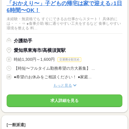
「おかえり〜」子どもの帰宅は家で迎える♪1日
6時間〜OK！
未経験・無資格でも すぐにできるお仕事からスタート！ 具体的に
は・・・⇒ ●食事介助 喉に通りやすい工夫をするなど 食事しやすい
環境を整える 料...
介護助手
愛知県東海市/高横須賀駅
時給1,300円～1,600円
交通費全額支給
【時短〜フルタイム勤務希望の方大募集】 ...
●希望のお休みをご相談ください！ ●家庭...
もっと見る
求人詳細を見る
[一般派遣]