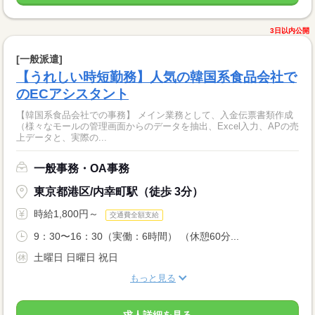
3日以内公開
[一般派遣]
【うれしい時短勤務】人気の韓国系食品会社で
のECアシスタント
【韓国系食品会社での事務】 メイン業務として、入金伝票書類作成
（様々なモールの管理画面からのデータを抽出、Excel入力、APの売
上データと、実際の...
一般事務・OA事務
東京都港区/内幸町駅（徒歩 3分）
時給1,800円～
交通費全額支給
9：30〜16：30（実働：6時間） （休憩60分...
土曜日 日曜日 祝日
もっと見る
求人詳細を見る