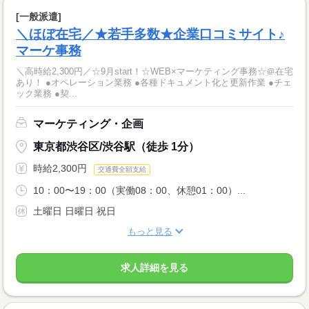
[一般派遣]
＼ほぼ在宅／★若手多数★企業口コミサイト♪
マーケ事務
＼高時給2,300円／☆9月start！☆WEB×マーケティング事務☆＠在宅
あり！ ●オペレーション業務 ●各種ドキュメント化と更新作業 ●チェ
ック業務 ●契...
マーケティング・企画
東京都渋谷区/渋谷駅（徒歩 1分）
時給2,300円
交通費全額支給
10：00〜19：00（実働08：00、休憩01：00）...
土曜日 日曜日 祝日
もっと見る
求人詳細を見る