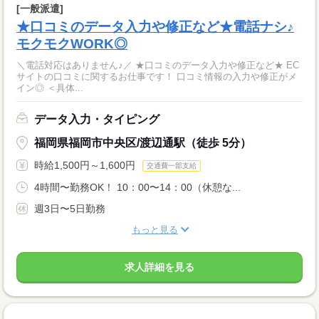
[一般派遣]
★口コミのデータ入力や修正など★電話ナシ♪
モクモクWORK◎
＼電話対応はありません♪／ ★口コミのデータ入力や修正など★ EC
サイトの口コミに関するお仕事です！ 口コミ情報の入力や修正がメ
イン◎ ＜具体...
データ入力・タイピング
福岡県福岡市中央区/渡辺通駅（徒歩 5分）
時給1,500円～1,600円
交通費一部支給
4時間〜勤務OK！ 10：00〜14：00（休憩な...
週3日〜5日勤務
もっと見る
求人詳細を見る