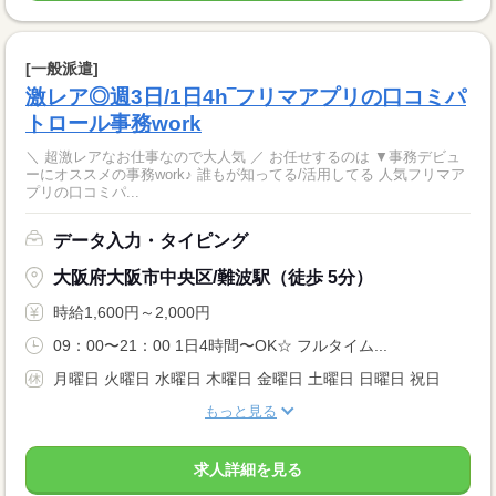
[一般派遣]
激レア◎週3日/1日4h‾フリマアプリの口コミパ
トロール事務work
＼ 超激レアなお仕事なので大人気 ／ お任せするのは ▼事務デビュ
ーにオススメの事務work♪ 誰もが知ってる/活用してる 人気フリマア
プリの口コミパ...
データ入力・タイピング
大阪府大阪市中央区/難波駅（徒歩 5分）
時給1,600円～2,000円
09：00〜21：00 1日4時間〜OK☆ フルタイム...
月曜日 火曜日 水曜日 木曜日 金曜日 土曜日 日曜日 祝日
もっと見る
求人詳細を見る