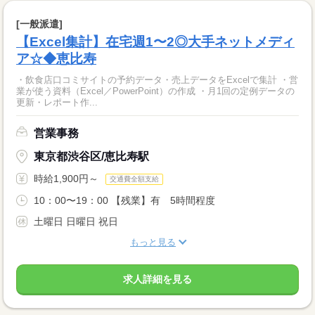
[一般派遣]
【Excel集計】在宅週1〜2◎大手ネットメディ
ア☆◆恵比寿
・飲食店口コミサイトの予約データ・売上データをExcelで集計 ・営
業が使う資料（Excel／PowerPoint）の作成 ・月1回の定例データの
更新・レポート作...
営業事務
東京都渋谷区/恵比寿駅
時給1,900円～
交通費全額支給
10：00〜19：00 【残業】有 5時間程度
土曜日 日曜日 祝日
もっと見る
求人詳細を見る