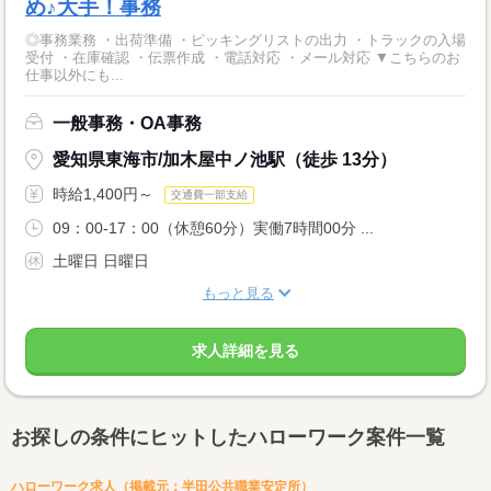
め♪大手！事務
◎事務業務 ・出荷準備 ・ピッキングリストの出力 ・トラックの入場
受付 ・在庫確認 ・伝票作成 ・電話対応 ・メール対応 ▼こちらのお
仕事以外にも...
一般事務・OA事務
愛知県東海市/加木屋中ノ池駅（徒歩 13分）
時給1,400円～
交通費一部支給
09：00-17：00（休憩60分）実働7時間00分 ...
土曜日 日曜日
もっと見る
求人詳細を見る
お探しの条件にヒットしたハローワーク案件一覧
ハローワーク求人（掲載元：半田公共職業安定所）