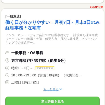
3日以内公開
[一般派遣]
働く日が分かりやすい→月初7日・月末3日のみ
経理事務＊在宅有
インターネットメディア会社での経理事務です。 請求書処理や経費
ワークフローの確認・申請、伝票入力、月次決算補助、ネットバン
キングでの振込デー...
一般事務・OA事務
東京都渋谷区/渋谷駅（徒歩 5分）
時給1,650円～
交通費全額支給
10：00〜19：00（実働：8時間） （休憩60分...
土曜日 日曜日 祝日
もっと見る
求人詳細を見る