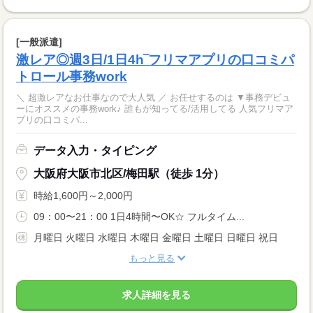
[一般派遣]
激レア◎週3日/1日4h‾フリマアプリの口コミパ
トロール事務work
＼ 超激レアなお仕事なので大人気 ／ お任せするのは ▼事務デビュ
ーにオススメの事務work♪ 誰もが知ってる/活用してる 人気フリマア
プリの口コミパ...
データ入力・タイピング
大阪府大阪市北区/梅田駅（徒歩 1分）
時給1,600円～2,000円
09：00〜21：00 1日4時間〜OK☆ フルタイム...
月曜日 火曜日 水曜日 木曜日 金曜日 土曜日 日曜日 祝日
もっと見る
求人詳細を見る