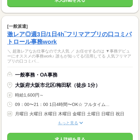
[一般派遣]
激レア◎週3日/1日4h‾フリマアプリの口コミパ
トロール事務work
＼ 超激レアなお仕事なので大人気 ／ お任せするのは ▼事務デビュ
ーにオススメの事務work♪ 誰もが知ってる/活用してる 人気フリマア
プリの口コミパ...
一般事務・OA事務
大阪府大阪市北区/梅田駅（徒歩 1分）
時給1,600円～
09：00〜21：00 1日4時間〜OK☆ フルタイム...
月曜日 火曜日 水曜日 木曜日 金曜日 土曜日 日曜日 祝日
もっと見る
求人詳細を見る