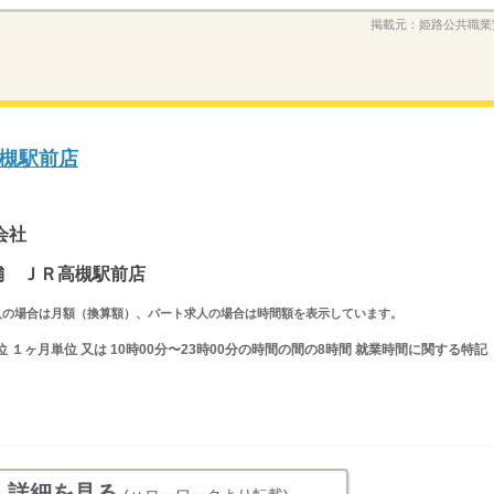
掲載元：
姫路公共職業
槻駅前店
会社
本舗 ＪＲ高槻駅前店
ルタイム求人の場合は月額（換算額）、パート求人の場合は時間額を表示しています。
１ヶ月単位 又は 10時00分〜23時00分の時間の間の8時間 就業時間に関する特記
人詳細を見る