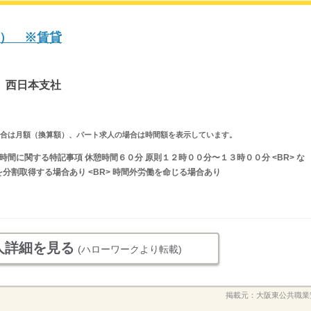
） ※賃貸
 西日本支社
求人の場合は月額（換算額）、パート求人の場合は時間額を表示しています。
就業時間に関する特記事項 休憩時間６０分 原則１２時００分〜１３時００分 <BR> な
分割取得する場合あり <BR> 時間外労働を命じる場合あり
人詳細を見る
(ハローワークより転載)
掲載元：
大阪東公共職業