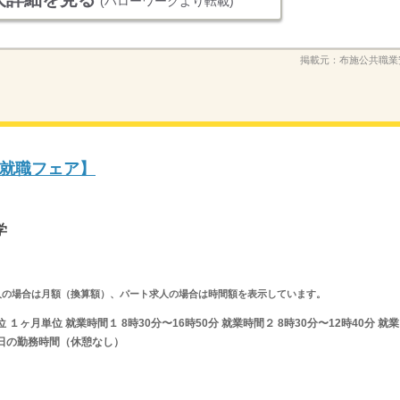
(ハローワークより転載)
掲載元：
布施公共職業
就職フェア】
学
ルタイム求人の場合は月額（換算額）、パート求人の場合は時間額を表示しています。
ヶ月単位 就業時間１ 8時30分〜16時50分 就業時間２ 8時30分〜12時40分 就業
日の勤務時間（休憩なし）