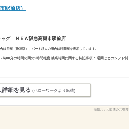
市駅前店）
ドラッグ ＮＥＷ阪急高槻市駅前店
求人の場合は月額（換算額）、パート求人の場合は時間額を表示しています。
〜22時00分の時間の間の5時間程度 就業時間に関する特記事項 １週間ごとのシフト制
人詳細を見る
(ハローワークより転載)
掲載元：
大阪西公共職業