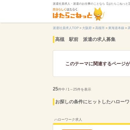
派遣社員求人・派遣のお仕事のことなら【はたらこねっと
派遣社員求人TOP
>
大阪府
>
高槻市
>
東海道本線
>
高槻 駅前 派遣の求人募集
このテーマに関連するページ
25
件中 / 1～25件を表示
お探しの条件にヒットしたハローワ
ハローワーク求人