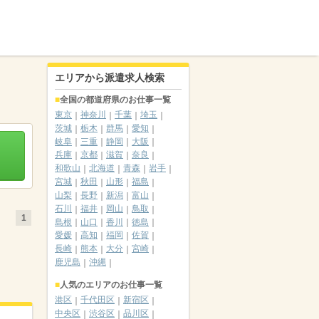
エリアから派遣求人検索
全国の都道府県のお仕事一覧
東京
神奈川
千葉
埼玉
茨城
栃木
群馬
愛知
岐阜
三重
静岡
大阪
兵庫
京都
滋賀
奈良
和歌山
北海道
青森
岩手
宮城
秋田
山形
福島
山梨
長野
新潟
富山
石川
福井
岡山
鳥取
1
島根
山口
香川
徳島
愛媛
高知
福岡
佐賀
長崎
熊本
大分
宮崎
鹿児島
沖縄
人気のエリアのお仕事一覧
港区
千代田区
新宿区
中央区
渋谷区
品川区