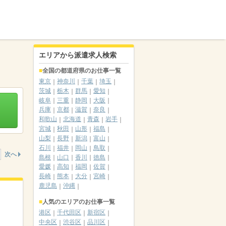
エリアから派遣求人検索
全国の都道府県のお仕事一覧
東京
神奈川
千葉
埼玉
茨城
栃木
群馬
愛知
岐阜
三重
静岡
大阪
兵庫
京都
滋賀
奈良
和歌山
北海道
青森
岩手
宮城
秋田
山形
福島
山梨
長野
新潟
富山
石川
福井
岡山
鳥取
次へ
島根
山口
香川
徳島
愛媛
高知
福岡
佐賀
長崎
熊本
大分
宮崎
鹿児島
沖縄
人気のエリアのお仕事一覧
港区
千代田区
新宿区
中央区
渋谷区
品川区