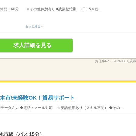
 ■休憩：60分 ※その他休憩有り ■残業繁忙期 1日1.5ｈ程...
もっと見る
求人詳細を見る
お仕事No.：
20260801_
木市/未経験OK！貿易サポート
◆データ入力 ◆電話・メール対応 ※英語使用あり（スキル不問） ◆その...
木市駅（バス 15分）