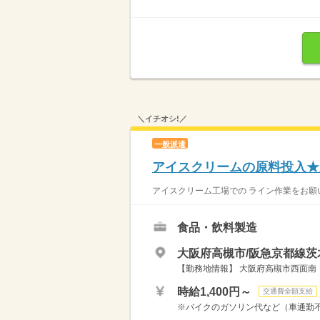
＼イチオシ!／
一般派遣
アイスクリームの原料投入★
アイスクリーム工場での ライン作業をお願い
食品・飲料製造
大阪府高槻市/阪急京都線茨
【勤務地情報】 大阪府高槻市西面南
時給1,400円～
交通費全額支給
※バイクのガソリン代など（車通勤不可）