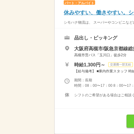
パート・アルバイト
休みやすい、働きやすい。シ
シモハナ物流は、 スーパーやコンビニなどに
品出し・ピッキング
大阪府高槻市/阪急京都線総
高槻市営バス「玉川口」徒歩2分
時給1,300円～
交通費一部支給
【給与備考】 ■庫内作業スタッフ 時給1
期間：長期
時間：08：00〜17：00 8：00〜17：0
シフトのご希望がある場合はご相談