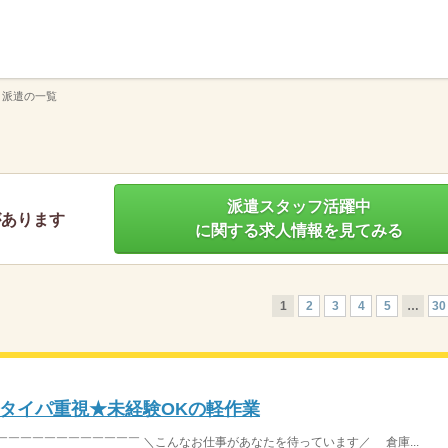
】
 派遣の一覧
派遣スタッフ活躍中
があります
に関する求人情報を見てみる
1
2
3
4
5
…
30
タイパ重視★未経験OKの軽作業
￣￣￣￣￣￣￣￣￣￣￣￣ ＼こんなお仕事があなたを待っています／ 倉庫...