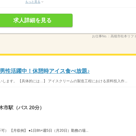
もっと見る
求人詳細を見る
お仕事No.：
高槻市柱本リフト2
男性活躍中！休憩時アイス食べ放題♪
します。 【具体的には…】 アイスクリームの製造工程における原料投入作...
木市駅（バス 20分）
 【月収例】 ●1日8h×週5日（月20日）勤務の場...