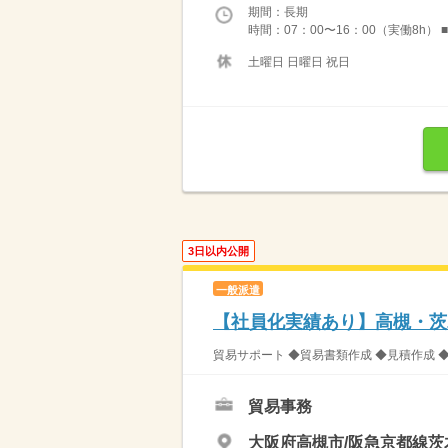
期間：長期
時間：07：00〜16：00（実働8h）
土曜日 日曜日 祝日
3日以内公開
一般派遣
【社員化実績あり】高槻・茨
貿易サポート ◆貿易書類作成 ◆見積作成 
貿易事務
大阪府高槻市/阪急京都線茨