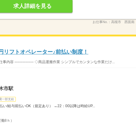
求人詳細を見る
お仕事No.：
高槻市 西面南 
5円リフトオペレーター♪前払い制度！
事内容 ─────── ◇商品運搬作業 シンプルでカンタンな作業だけ...
木市駅
費一部支給
い/給与前払いOK（規定あり） →22：00以降は時給UP...
実働8ｈ）