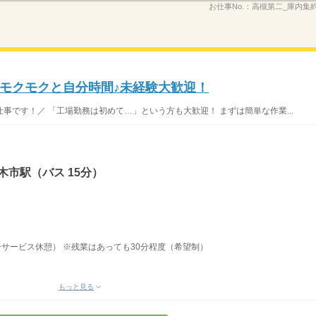
お仕事No.：
高槻第二_庫内集約_
モクモクと自分時間♪未経験大歓迎！
事です！／ 「工場勤務は初めて…」という方も大歓迎！ まずは簡単な作業...
木市駅（バス 15分）
0分+サービス休憩） ※残業はあっても30分程度（希望制）
もっと見る