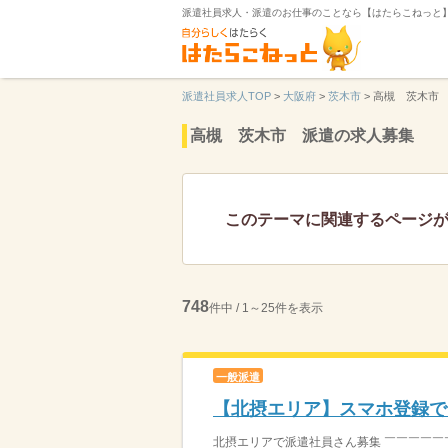
派遣社員求人・派遣のお仕事のことなら【はたらこねっと
派遣社員求人TOP
>
大阪府
>
茨木市
>
高槻 茨木市
高槻 茨木市 派遣の求人募集
このテーマに関連するページ
748
件中 / 1～25件を表示
一般派遣
【北摂エリア】スマホ登録で
北摂エリアで派遣社員さん募集 ￣￣￣￣￣