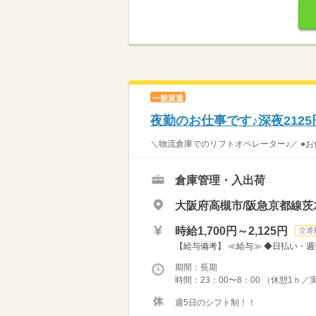
一般派遣
夜勤のお仕事です♪深夜212
＼物流倉庫でのリフトオペレーター♪／ ●お仕
倉庫管理・入出荷
大阪府高槻市/阪急京都線茨
時給1,700円～2,125円
交通
【給与備考】 ≪給与≫ ◆日払い・週払
期間：長期
時間：23：00〜8：00 （休憩1ｈ／
週5日のシフト制！！