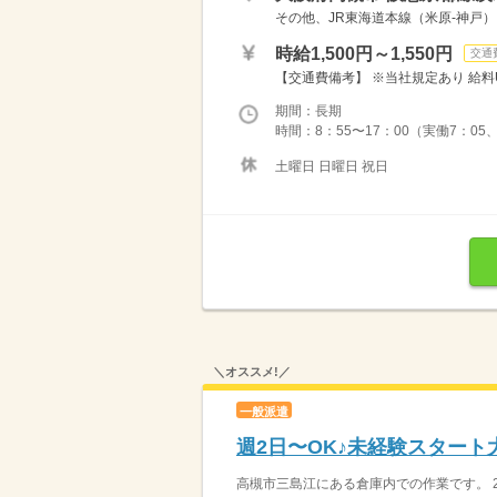
その他、JR東海道本線（米原-神戸）
時給1,500円～1,550円
交通
【交通費備考】 ※当社規定あり 給料UP
期間：長期
時間：8：55〜17：00（実働7：05
土曜日 日曜日 祝日
＼オススメ!／
一般派遣
週2日〜OK♪未経験スター
高槻市三島江にある倉庫内での作業です。 2