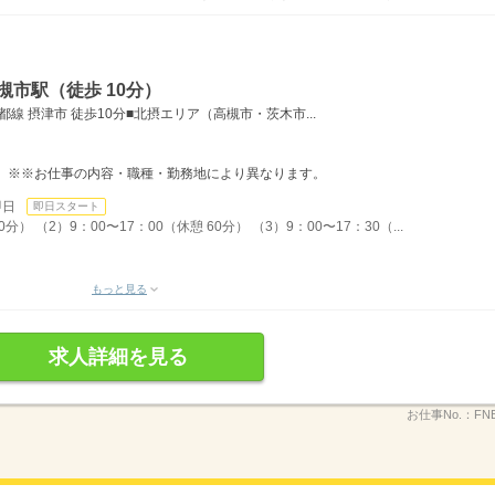
槻市駅（徒歩 10分）
都線 摂津市 徒歩10分■北摂エリア（高槻市・茨木市...
。 ※※お仕事の内容・職種・勤務地により異なります。
即日
即日スタート
分） （2）9：00〜17：00（休憩 60分） （3）9：00〜17：30（...
もっと見る
求人詳細を見る
お仕事No.：
FN