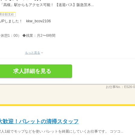
「高槻」駅からもアクセス可能！ 【送迎バス】阪急茨木...
費全額支給
しました！ kkw_bcov2106
、休憩1：00） ◆残業：月2〜6時間
もっと見る
求人詳細を見る
お仕事No.：
ES26-0
ト大歓迎！パレットの清掃スタッフ
人1組でモップなどを使い パレットを綺麗にしていくお仕事です。 コツコ...