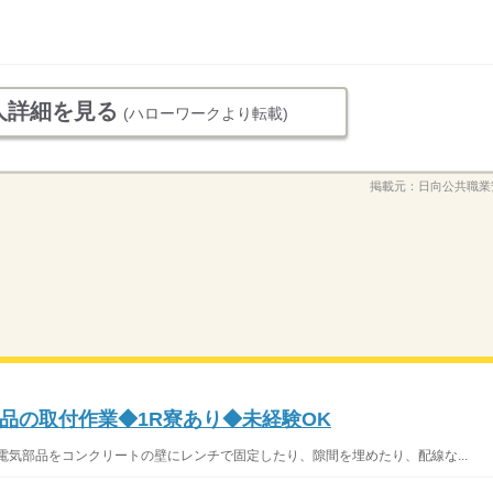
人詳細を見る
(ハローワークより転載)
掲載元：
日向公共職業
品の取付作業◆1R寮あり◆未経験OK
電気部品をコンクリートの壁にレンチで固定したり、隙間を埋めたり、配線な...