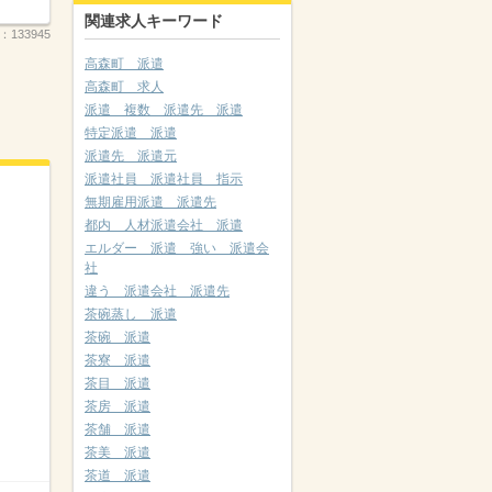
関連求人キーワード
.：
133945
高森町 派遣
高森町 求人
派遣 複数 派遣先 派遣
特定派遣 派遣
派遣先 派遣元
派遣社員 派遣社員 指示
無期雇用派遣 派遣先
都内 人材派遣会社 派遣
エルダー 派遣 強い 派遣会
社
違う 派遣会社 派遣先
茶碗蒸し 派遣
茶碗 派遣
茶寮 派遣
茶目 派遣
茶房 派遣
茶舗 派遣
茶美 派遣
茶道 派遣