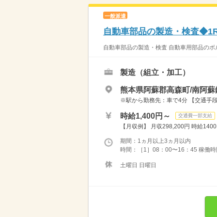
一般派遣
自動車部品の製造・検査◆1
自動車部品の製造・検査 自動車用部品のボ
製造（組立・加工）
熊本県阿蘇郡高森町/南阿蘇
※駅から勤務先：車で4分 【交通手
時給1,400円～
交通費一部支給
【月収例】 月収298,200円 時給1400円
期間：1ヵ月以上3ヵ月以内
時間：［1］08：00〜16：45 稼働時間
土曜日 日曜日