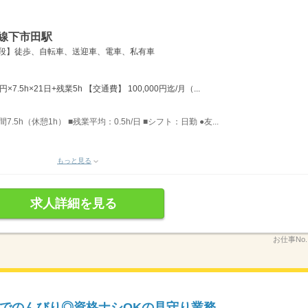
線下市田駅
手段】徒歩、自転車、送迎車、電車、私有車
×7.5h×21日+残業5h 【交通費】 100,000円迄/月（...
7.5h（休憩1h） ■残業平均：0.5h/日 ■シフト：日勤 ●友...
もっと見る
求人詳細を見る
お仕事No
でのんびり◎資格ナシOKの見守り業務