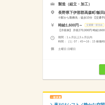
製造（組立・加工）
長野県下伊那郡高森町/飯田
※駅から勤務先：徒歩10分 【交通
時給1,600円～
交通費一部支給
【月収例】 月収270,000円 時給1600円
期間：1ヵ月以上3ヵ月以内
時間：［1］07：45〜16：15 稼働時間
土曜日 日曜日
一般派遣
＼夜だけシフト／静かな空間