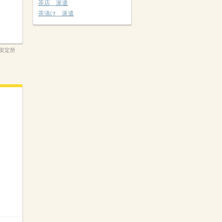
茶店 派遣
茶漬け 派遣
安定所