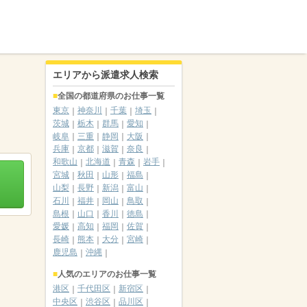
エリアから派遣求人検索
全国の都道府県のお仕事一覧
東京
神奈川
千葉
埼玉
茨城
栃木
群馬
愛知
岐阜
三重
静岡
大阪
兵庫
京都
滋賀
奈良
和歌山
北海道
青森
岩手
宮城
秋田
山形
福島
山梨
長野
新潟
富山
石川
福井
岡山
鳥取
島根
山口
香川
徳島
愛媛
高知
福岡
佐賀
長崎
熊本
大分
宮崎
鹿児島
沖縄
人気のエリアのお仕事一覧
港区
千代田区
新宿区
中央区
渋谷区
品川区