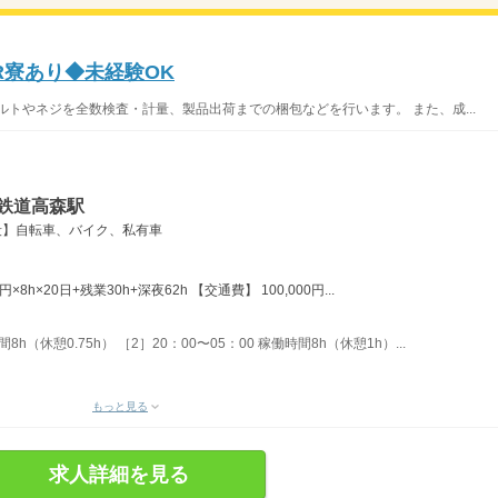
R寮あり◆未経験OK
ルトやネジを全数検査・計量、製品出荷までの梱包などを行います。 また、成...
鉄道高森駅
段】自転車、バイク、私有車
×8h×20日+残業30h+深夜62h 【交通費】 100,000円...
8h（休憩0.75h） ［2］20：00〜05：00 稼働時間8h（休憩1h）...
もっと見る
求人詳細を見る