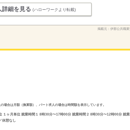
人詳細を見る
(ハローワークより転載)
掲載元：
伊那公共職業
ルタイム求人の場合は月額（換算額）、パート求人の場合は時間額を表示しています。
ヶ月単位 就業時間１ 8時30分〜17時00分 就業時間２ 8時30分〜12時00分 就業
／休憩なし