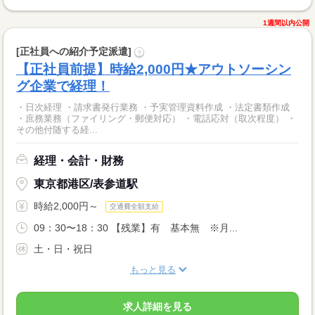
1週間以内公開
[正社員への紹介予定派遣]
?
【正社員前提】時給2,000円★アウトソーシン
グ企業で経理！
・日次経理 ・請求書発行業務 ・予実管理資料作成 ・法定書類作成
・庶務業務（ファイリング・郵便対応） ・電話応対（取次程度） ・
その他付随する経...
経理・会計・財務
東京都港区/表参道駅
時給2,000円～
交通費全額支給
09：30〜18：30 【残業】有 基本無 ※月...
土・日・祝日
もっと見る
求人詳細を見る