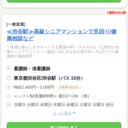
1週間以内公開
[一般派遣]
≪渋谷駅≫高級シニアマンションで見回り/健
康相談など
＼快適な暮らしをサポートする看護staff／ ホテルのような館内が自
慢のシニアマンション♪ 施設に住む方は自立度が高い方ばかり◎ 健
康面の相談相手...
看護師・准看護師
東京都渋谷区/渋谷駅（バス 10分）
時給2,400円～3,000円
交通費全額支給
≪シフト制/実働8時間≫ 週3日〜OK ［例］...
月曜日 火曜日 水曜日 木曜日 金曜日 土曜日 日曜日 祝日
もっと見る