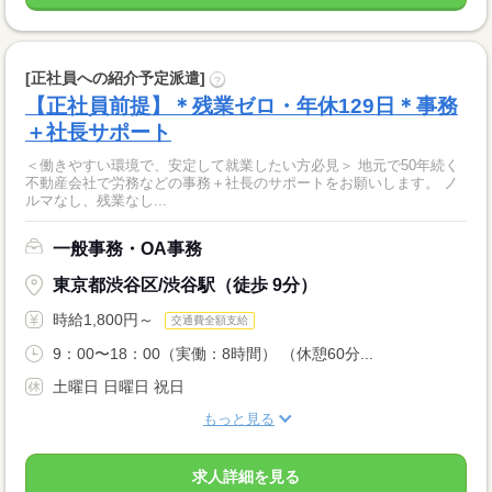
[正社員への紹介予定派遣]
?
【正社員前提】＊残業ゼロ・年休129日＊事務
＋社長サポート
＜働きやすい環境で、安定して就業したい方必見＞ 地元で50年続く
不動産会社で労務などの事務＋社長のサポートをお願いします。 ノ
ルマなし、残業なし...
一般事務・OA事務
東京都渋谷区/渋谷駅（徒歩 9分）
時給1,800円～
交通費全額支給
9：00〜18：00（実働：8時間） （休憩60分...
土曜日 日曜日 祝日
もっと見る
求人詳細を見る