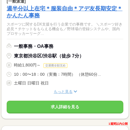
[一般派遣]
週半分以上在宅＊服装自由＊アデ友長期安定＊
かんたん事務
スポーツに関するDX支援を行う企業での事務です。 ＼スポーツ好き
必見＊チケットをもらえる機会も／野球場の登録システムや、国内
プロサッカーリーグ...
一般事務・OA事務
東京都渋谷区/渋谷駅（徒歩 7分）
時給1,800円～
交通費全額支給
10：00〜18：00（実働：7時間） （休憩60分...
土曜日 日曜日 祝日
もっと見る
求人詳細を見る
1週間以内公開