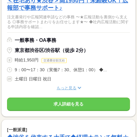
＜在宅あり★渋谷＞高1950円！未経験OK！広
報部で事務サポート♪
注文書発行や広報関連申請などの事務 〜★広報活動を裏側から支え
る ◎事務サポートまわりをお任せします★〜 ◆社内広報活動に関す
る申請内容を確認...
一般事務・OA事務
東京都渋谷区/渋谷駅（徒歩 2分）
時給1,950円
交通費全額支給
9：00〜17：30（実働7：30、休憩1：00） ◆...
土曜日 日曜日 祝日
もっと見る
求人詳細を見る
[一般派遣]