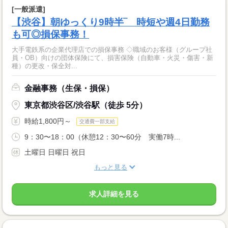
[一般派遣]
【渋谷】朝ゆっくり9時半‾ 時短や週4日勤務
も可◎損保事務！
大手電鉄系の企業代理店での損保事務 ◇職域のお客様（グループ社
員・OB）向けの団体保険にて、損害保険（自動車・火災・傷害・新
種）の更改・保全対...
金融事務（生保・損保）
東京都渋谷区/渋谷駅（徒歩 5分）
時給1,800円～
交通費一部支給
9：30〜18：00（休憩12：30〜60分 実働7時...
土曜日 日曜日 祝日
もっと見る
求人詳細を見る