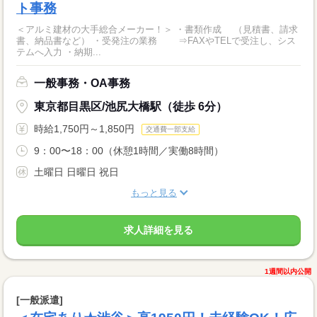
ト事務
＜アルミ建材の大手総合メーカー！＞ ・書類作成 （見積書、請求
書、納品書など） ・受発注の業務 ⇒FAXやTELで受注し、シス
テムへ入力 ・納期...
一般事務・OA事務
東京都目黒区/池尻大橋駅（徒歩 6分）
時給1,750円～1,850円
交通費一部支給
9：00〜18：00（休憩1時間／実働8時間）
土曜日 日曜日 祝日
もっと見る
求人詳細を見る
1週間以内公開
[一般派遣]