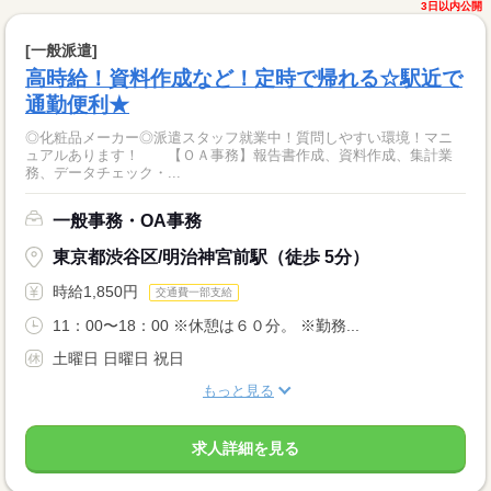
3日以内公開
[一般派遣]
高時給！資料作成など！定時で帰れる☆駅近で
通勤便利★
◎化粧品メーカー◎派遣スタッフ就業中！質問しやすい環境！マニ
ュアルあります！ 【ＯＡ事務】報告書作成、資料作成、集計業
務、データチェック・...
一般事務・OA事務
東京都渋谷区/明治神宮前駅（徒歩 5分）
時給1,850円
交通費一部支給
11：00〜18：00 ※休憩は６０分。 ※勤務...
土曜日 日曜日 祝日
もっと見る
求人詳細を見る