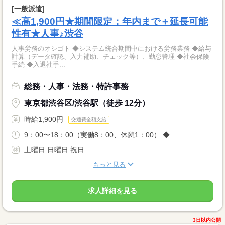
[一般派遣]
≪高1,900円★期間限定：年内まで＋延長可能
性有★人事♪渋谷
人事労務のオシゴト ◆システム統合期間中における労務業務 ◆給与
計算（データ確認、入力補助、チェック等）、勤怠管理 ◆社会保険
手続 ◆入退社手...
総務・人事・法務・特許事務
東京都渋谷区/渋谷駅（徒歩 12分）
時給1,900円
交通費全額支給
9：00〜18：00（実働8：00、休憩1：00） ◆...
土曜日 日曜日 祝日
もっと見る
求人詳細を見る
3日以内公開