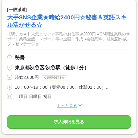
[一般派遣]
大手SNS企業★時給2400円☆秘書＆英語スキ
ル活かせる☆
【駅チカ★】人気エリア☆事務のお仕事＠2600円 ●GM関連業務のサ
ポート業務全般・レポート等の企画・作成 ●会議資料、組織図作成、
プレゼンテーショ...
秘書
東京都渋谷区/渋谷駅（徒歩 1分）
時給2,600円
交通費全額支給
10：00〜19：00（実働08：00、休憩01：00）...
土曜日 日曜日 祝日
もっと見る
求人詳細を見る