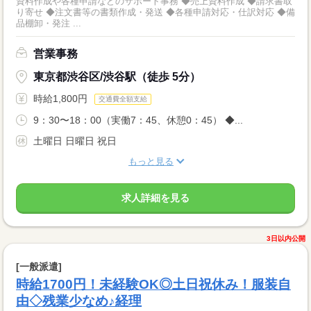
資料作成や各種申請などのサポート事務 ◆売上資料作成 ◆請求書取
り寄せ ◆注文書等の書類作成・発送 ◆各種申請対応・仕訳対応 ◆備
品棚卸・発注 ...
営業事務
東京都渋谷区/渋谷駅（徒歩 5分）
時給1,800円
交通費全額支給
9：30〜18：00（実働7：45、休憩0：45） ◆...
土曜日 日曜日 祝日
もっと見る
求人詳細を見る
3日以内公開
[一般派遣]
時給1700円！未経験OK◎土日祝休み！服装自
由◇残業少なめ♪経理