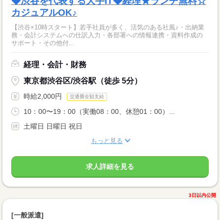
◆渋谷を代表する大手IT◆経理★ランチ無料☆
カジュアルOK♪
【渋谷×10時スタート】若手社員が多く、活気のある社風♪・出納業
務・会計システムへの仕訳入力・各部署への情報連携・資料作成の
サポート・その他付...
経理・会計・財務
東京都渋谷区/渋谷駅（徒歩 5分）
時給2,000円
交通費全額支給
10：00〜19：00（実働08：00、休憩01：00）...
土曜日 日曜日 祝日
もっと見る
求人詳細を見る
3日以内公開
[一般派遣]