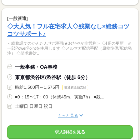
[一般派遣]
◇大人気！フル在宅求人◇残業なし×総務コツ
コツサポート♪
＜総務課でのかんたんサポ事務★おだやか非営利＞ ◇HPの更新 ※
一部PowerPointを使用します ◇メルマガ配信手配（原稿準備/配信発
注） ◇請求書対...
一般事務・OA事務
東京都渋谷区/渋谷駅（徒歩 6分）
時給1,500円～1,575円
交通費全額支給
■9：15〜17：00（休憩45m、実働7h） ■残...
土曜日 日曜日 祝日
もっと見る
求人詳細を見る