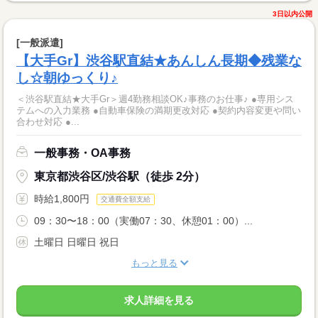
3日以内公開
[一般派遣]
【大手Gr】渋谷駅直結★あんしん長期◆残業な
し☆朝ゆっくり♪
＜渋谷駅直結★大手Gr＞週4勤務相談OK♪事務のお仕事♪ ●専用シス
テムへの入力業務 ●自動車保険の満期更改対応 ●契約内容変更や問い
合わせ対応 ●...
一般事務・OA事務
東京都渋谷区/渋谷駅（徒歩 2分）
時給1,800円
交通費全額支給
09：30〜18：00（実働07：30、休憩01：00）...
土曜日 日曜日 祝日
もっと見る
求人詳細を見る