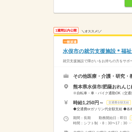
1週間以内公開
＼オススメ!／
一般派遣
水俣市の就労支援施設＊福祉
就労支援施設で障がいをお持ちの方をサポート
その他医療・介護・研究・
熊本県水俣市/肥薩おれんじ
※自転車・車・バイク通勤OK（交
時給1,250円～
交通費全額支給
◆交通費orガソリン代全額支給 ◆各
期間：長期 勤務開始日：即日
時間：シフト制 ・8：30〜17：30 