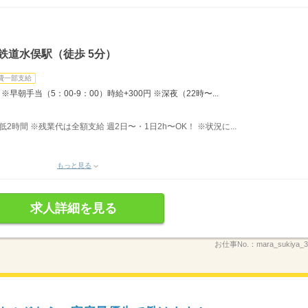
鉄道水俣駅（徒歩 5分）
費一部支給
早朝手当（5：00-9：00）時給+300円 ※深夜（22時〜...
最低2時間 ※残業代は全額支給 週2日〜・1日2h〜OK！ ※状況に...
もっと見る
求人詳細を見る
お仕事No.：
mara_sukiya