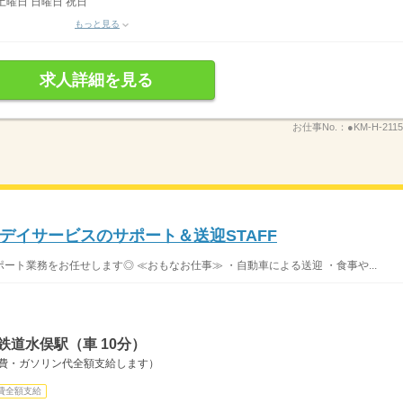
土曜日 日曜日 祝日
もっと見る
求人詳細を見る
お仕事No.：
●KM-H-2115
デイサービスのサポート＆送迎STAFF
ト業務をお任せします◎ ≪おもなお仕事≫ ・自動車による送迎 ・食事や...
鉄道水俣駅（車 10分）
通費・ガソリン代全額支給します）
費全額支給