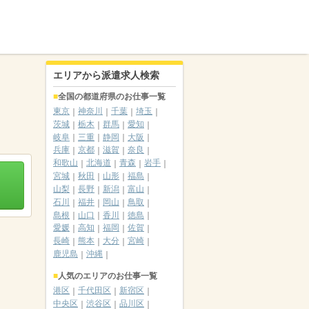
エリアから派遣求人検索
全国の都道府県のお仕事一覧
東京
神奈川
千葉
埼玉
茨城
栃木
群馬
愛知
岐阜
三重
静岡
大阪
兵庫
京都
滋賀
奈良
和歌山
北海道
青森
岩手
宮城
秋田
山形
福島
山梨
長野
新潟
富山
石川
福井
岡山
鳥取
島根
山口
香川
徳島
愛媛
高知
福岡
佐賀
長崎
熊本
大分
宮崎
鹿児島
沖縄
人気のエリアのお仕事一覧
港区
千代田区
新宿区
中央区
渋谷区
品川区