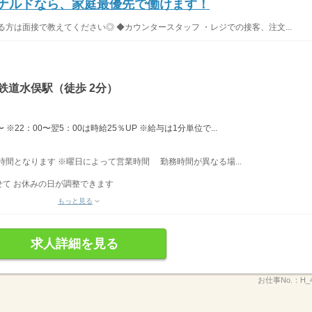
ドナルドなら、家庭最優先で働けます！
方は面接で教えてください◎ ◆カウンタースタッフ ・レジでの接客、注文...
鉄道水俣駅（徒歩 2分）
※22：00〜翌5：00は時給25％UP ※給与は1分単位で...
業時間となります ※曜日によって営業時間 勤務時間が異なる場...
て お休みの日が調整できます
もっと見る
求人詳細を見る
お仕事No.：
H_