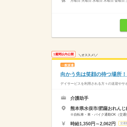
月曜日 火曜日 水曜日 木曜日 金曜日 
1週間以内公開
＼オススメ!／
一般派遣
向かう先は笑顔の待つ場所！
デイサービスを利用される方々の送迎やサポー
介護助手
熊本県水俣市/肥薩おれんじ
※自転車・車・バイク通勤OK（交
時給1,350円～2,062円
交通