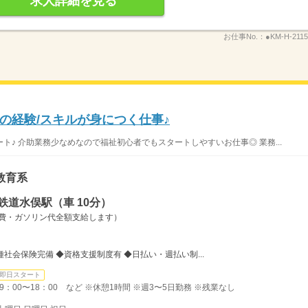
求人詳細を見る
お仕事No.：
●KM-H-2115
の経験/スキルが身につく仕事♪
♪ 介助業務少なめなので福祉初心者でもスタートしやすいお仕事◎ 業務...
教育系
鉄道水俣駅（車 10分）
通費・ガソリン代全額支給します）
種社会保険完備 ◆資格支援制度有 ◆日払い・週払い制...
即日スタート
・9：00〜18：00 など ※休憩1時間 ※週3〜5日勤務 ※残業なし