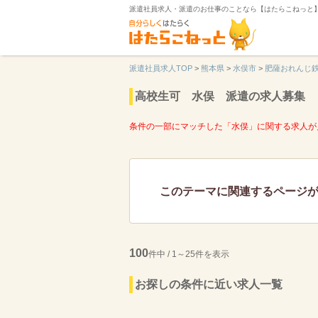
派遣社員求人・派遣のお仕事のことなら【はたらこねっと
派遣社員求人TOP
>
熊本県
>
水俣市
>
肥薩おれんじ
高校生可 水俣 派遣の求人募集
条件の一部にマッチした「水俣」に関する求人が
このテーマに関連するページ
100
件中 / 1～25件を表示
お探しの条件に近い求人一覧