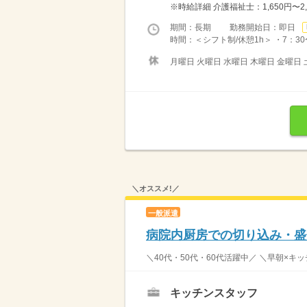
※時給詳細 介護福祉士：1,650円〜2,0
期間：長期 勤務開始日：即日
時間：＜シフト制/休憩1h＞ ・7：30〜1
月曜日 火曜日 水曜日 木曜日 金曜日 
＼オススメ!／
一般派遣
病院内厨房での切り込み・盛
＼40代・50代・60代活躍中／ ＼早朝×キ
キッチンスタッフ