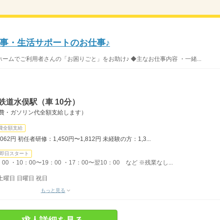
事・生活サポートのお仕事♪
ムでご利用者さんの「お困りごと」をお助け♪ ◆主なお仕事内容 ・一緒...
鉄道水俣駅（車 10分）
通費・ガソリン代全額支給します）
費全額支給
62円 初任者研修：1,450円〜1,812円 未経験の方：1,3...
即日スタート
0 ・10：00〜19：00 ・17：00〜翌10：00 など ※残業なし...
土曜日 日曜日 祝日
もっと見る