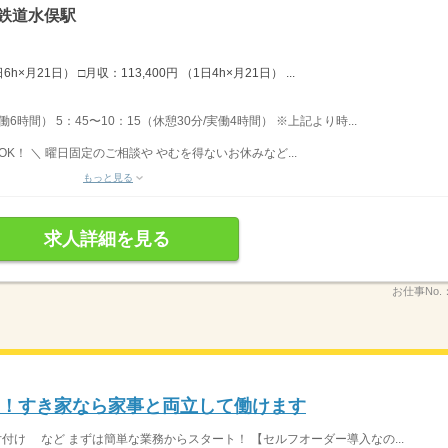
鉄道水俣駅
6h×月21日） □月収：113,400円 （1日4h×月21日） ...
働6時間） 5：45〜10：15（休憩30分/実働4時間） ※上記より時...
K！ ＼ 曜日固定のご相談や やむを得ないお休みなど...
もっと見る
求人詳細を見る
お仕事No.
K！すき家なら家事と両立して働けます
片付け など まずは簡単な業務からスタート！ 【セルフオーダー導入なの...