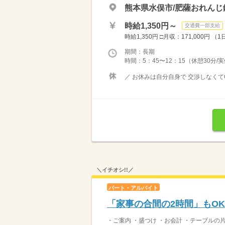
熊本県水俣市/肥薩おれんじ
時給1,350円～
交通費一部支給
時給1,350円 □月収：171,000円 （1日
期間：長期
時間：5：45〜12：15（休憩30分/実
／ お休みは自分自身で 交渉しなくてO
＼イチオシ!!／
パート・アルバイト
「家事の合間の2時間」もO
・ご案内 ・盛つけ ・お会計 ・テーブルの