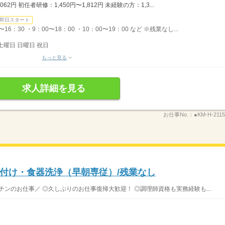
62円 初任者研修：1,450円〜1,812円 未経験の方：1,3...
即日スタート
6：30 ・9：00〜18：00 ・10：00〜19：00 など ※残業なし...
土曜日 日曜日 祝日
もっと見る
求人詳細を見る
お仕事No.：
●KM-H-2115
付け・食器洗浄（早朝専従）/残業なし
ッチンのお仕事／ ◎久しぶりのお仕事復帰大歓迎！ ◎調理師資格も実務経験も...