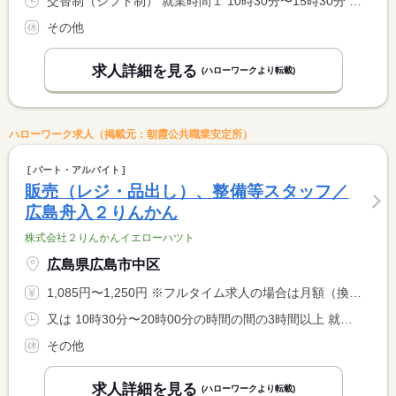
交替制（シフト制） 就業時間１ 10時30分〜15時30分 就業時間２ 13時30分〜21時30分 就業時間３ 17時30分〜21時30分 又は 12時30分〜21時30分の時間の間の4時間以上 就業時間に関する特記事項 １日４時間〜／週２日〜勤務可 <BR> 就業日数・時間は応相談 <BR> ※（２）休憩６０分
その他
求人詳細を見る
(ハローワークより転載)
ハローワーク求人（掲載元：朝霞公共職業安定所）
パート・アルバイト
販売（レジ・品出し）、整備等スタッフ／
広島舟入２りんかん
株式会社２りんかんイエローハツト
広島県広島市中区
1,085円〜1,250円 ※フルタイム求人の場合は月額（換算額）、パート求人の場合は時間額を表示しています。
又は 10時30分〜20時00分の時間の間の3時間以上 就業時間に関する特記事項 シフト制 <BR> 就業時間応相談
その他
求人詳細を見る
(ハローワークより転載)