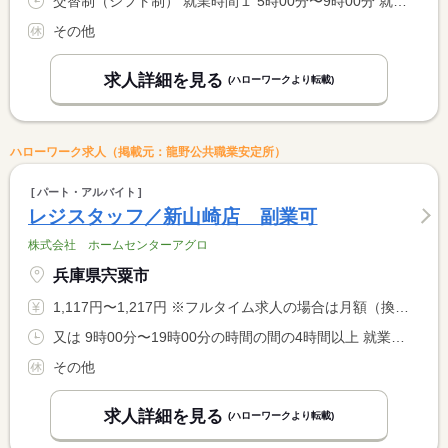
交替制（シフト制） 就業時間１ 5時00分〜9時00分 就業時間２ 9時00分〜13時00分 就業時間３ 13時00分〜17時00分 就業時間に関する特記事項 （４）１７：００〜２０：００（５）２０：００〜２４：００ <BR> （１）〜（４）の時間帯は１８歳未満も就労可能です。 <BR> 固定勤務も相談に応じます。
その他
求人詳細を見る
(ハローワークより転載)
ハローワーク求人（掲載元：龍野公共職業安定所）
パート・アルバイト
レジスタッフ／新山崎店 副業可
株式会社 ホームセンターアグロ
兵庫県宍粟市
1,117円〜1,217円 ※フルタイム求人の場合は月額（換算額）、パート求人の場合は時間額を表示しています。
又は 9時00分〜19時00分の時間の間の4時間以上 就業時間に関する特記事項 勤務時間４．５ｈ <BR> <BR> ＊勤務時間・日数は応相談
その他
求人詳細を見る
(ハローワークより転載)