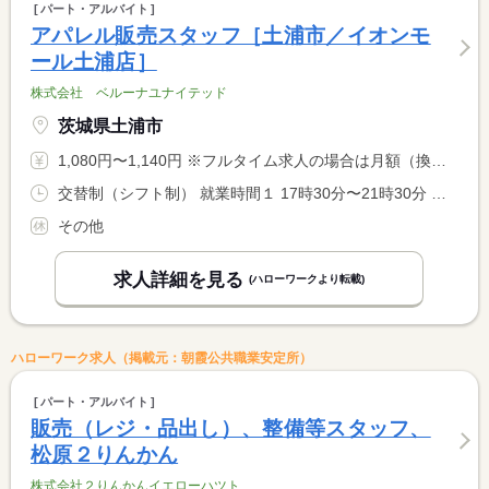
パート・アルバイト
アパレル販売スタッフ［土浦市／イオンモ
ール土浦店］
株式会社 ベルーナユナイテッド
茨城県土浦市
1,080円〜1,140円 ※フルタイム求人の場合は月額（換算額）、パート求人の場合は時間額を表示しています。
交替制（シフト制） 就業時間１ 17時30分〜21時30分 就業時間２ 13時30分〜21時30分 就業時間に関する特記事項 週２日〜勤務可 <BR> 就業日数・時間は応相談 <BR> 遅番・土日祝日勤務できる方大歓迎 <BR> （２）休憩６０分 社会保険加入可
その他
求人詳細を見る
(ハローワークより転載)
ハローワーク求人（掲載元：朝霞公共職業安定所）
パート・アルバイト
販売（レジ・品出し）、整備等スタッフ、
松原２りんかん
株式会社２りんかんイエローハツト