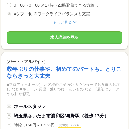
9：00〜0：00 ※17時〜23時勤務できる方急...
●シフト制 ※ワークライフバランスも充実...
もっと見る
求人詳細を見る
[パート・アルバイト]
数年ぶりの仕事や、初めてのパートも。とりこ
ならきっと大丈夫
■フロア（＝ホール） お客様のご案内や カウンターでお食事のお渡
し など ■キッチン 調理・盛りつけ・洗いもの など 【最初はフロア
から】 研修期...
ホールスタッフ
埼玉県さいたま市浦和区/与野駅（徒歩 13分）
時給1,150円～1,438円
交通費一部支給