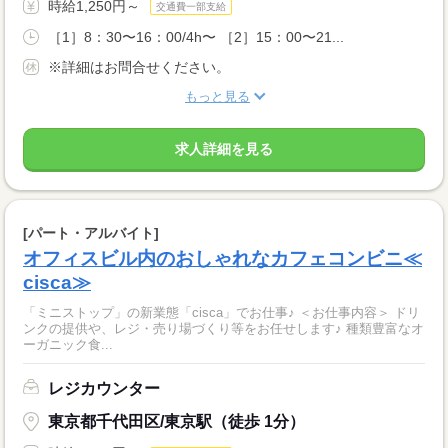
時給1,250円～
交通費一部支給
［1］8：30〜16：00/4h〜 ［2］15：00〜21...
※詳細はお問合せください。
もっと見る
求人詳細を見る
[パート・アルバイト]
オフィスビル内のおしゃれなカフェコンビニ≪
cisca≫
「ミニストップ」の新業態「cisca」でお仕事♪ ＜お仕事内容＞ ドリ
ンクの提供や、レジ・売り場づくり等をお任せします♪ 種類豊富なオ
ーガニック食...
レジカウンター
東京都千代田区/東京駅（徒歩 1分）