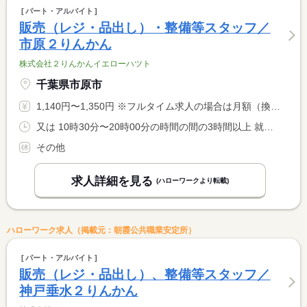
パート・アルバイト
販売（レジ・品出し）・整備等スタッフ／
市原２りんかん
株式会社２りんかんイエローハツト
千葉県市原市
1,140円〜1,350円 ※フルタイム求人の場合は月額（換算額）、パート求人の場合は時間額を表示しています。
又は 10時30分〜20時00分の時間の間の3時間以上 就業時間に関する特記事項 シフト制 <BR> 就業時間応相談
その他
求人詳細を見る
(ハローワークより転載)
ハローワーク求人（掲載元：朝霞公共職業安定所）
パート・アルバイト
販売（レジ・品出し）、整備等スタッフ／
神戸垂水２りんかん