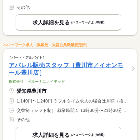
その他
求人詳細を見る
(ハローワークより転載)
ハローワーク求人（掲載元：大宮公共職業安定所）
パート・アルバイト
アパレル販売スタッフ［豊川市／イオンモ
ール豊川店］
株式会社 ベルーナユナイテッド
愛知県豊川市
1,140円〜1,240円 ※フルタイム求人の場合は月額（換算額）、パート求人の場合は時間額を表示しています。
交替制（シフト制） 就業時間１ 13時30分〜21時30分 就業時間２ 9時30分〜17時30分 就業時間３ 16時30分〜21時30分 又は 9時30分〜21時30分の時間の間の4時間以上 就業時間に関する特記事項 １日４時間〜／週２日〜勤務可 就業時間 <BR> 就業日数・時間は応相談。学生可／ <BR> 遅番遅番、土日祝日勤務できる方大歓迎 <BR> （１）休憩６０分 社保可（２）休憩６０分 社保不可
その他
求人詳細を見る
(ハローワークより転載)