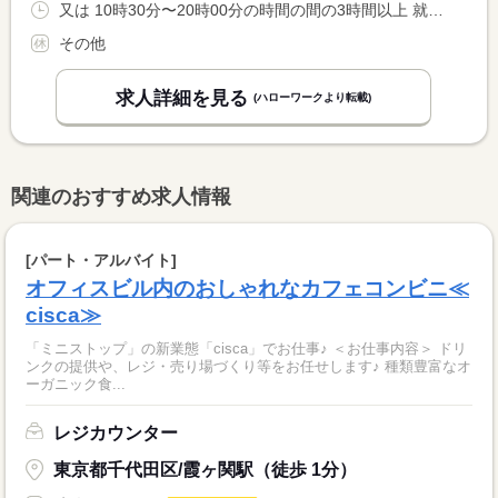
又は 10時30分〜20時00分の時間の間の3時間以上 就業時間に関する特記事項 シフト制 <BR> 就業時間応相談
その他
求人詳細を見る
(ハローワークより転載)
関連のおすすめ求人情報
[パート・アルバイト]
オフィスビル内のおしゃれなカフェコンビニ≪
cisca≫
「ミニストップ」の新業態「cisca」でお仕事♪ ＜お仕事内容＞ ドリ
ンクの提供や、レジ・売り場づくり等をお任せします♪ 種類豊富なオ
ーガニック食...
レジカウンター
東京都千代田区/霞ヶ関駅（徒歩 1分）