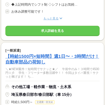
◆上記時間内でシフト制 ◇シフトはお気軽...
お休み調整可能です！
もっと見る
求人詳細を見る
[一般派遣]
【時給1500円×短時間】週1日〜・3時間だけ！
自動車部品の荷卸し
＼★NEW案件！短時間でサクッと★／ 午前中のみ！３時間で4500
円☆彡 学生・フリーター多数活躍中！！ 今回はタイパ重視！サク
ッと稼げます！ ち...
その他工場・軽作業・物流・土木系
埼玉県春日部市/春日部駅（車 15分）
時給1,500円～
交通費一部支給