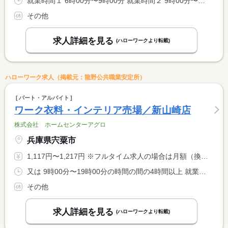
就業時間１ 6時00分〜9時00分 就業時間２ 9時00分〜13時00分 就業時間３ 13時00分〜17時00分 就業時間に関する特記事項 （４）１７：００〜２２：００ <BR> （５）２２：００〜２：００ <BR> （６）２２：００〜６：００ <BR> その他の時間帯でも可
その他
求人詳細を見る
(ハローワークより転載)
ハローワーク求人（掲載元：龍野公共職業安定所）
パート・アルバイト
ワーク衣料・インテリア売場／新山崎店
株式会社 ホームセンターアグロ
兵庫県宍粟市
1,117円〜1,217円 ※フルタイム求人の場合は月額（換算額）、パート求人の場合は時間額を表示しています。
又は 9時00分〜19時00分の時間の間の4時間以上 就業時間に関する特記事項 勤務時間４．５ｈ程度 <BR> ＊勤務時間・日数は応相談
その他
求人詳細を見る
(ハローワークより転載)