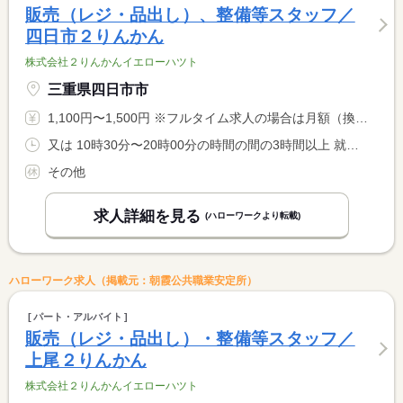
販売（レジ・品出し）、整備等スタッフ／
四日市２りんかん
株式会社２りんかんイエローハツト
三重県四日市市
1,100円〜1,500円 ※フルタイム求人の場合は月額（換算額）、パート求人の場合は時間額を表示しています。
又は 10時30分〜20時00分の時間の間の3時間以上 就業時間に関する特記事項 シフト制 <BR> 就業時間応相談
その他
求人詳細を見る
(ハローワークより転載)
ハローワーク求人（掲載元：朝霞公共職業安定所）
パート・アルバイト
販売（レジ・品出し）・整備等スタッフ／
上尾２りんかん
株式会社２りんかんイエローハツト