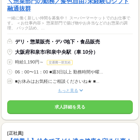
＼惣菜部門の勤務／髪色自由♪未経験◎シフト
融通抜群
一緒に働く新しい仲間を募集中！ スーパーマーケットでのお仕事で
す。 ＜お仕事内容＞ 惣菜部門で揚げ物やお弁当などのお惣菜の調
理、 パック詰め、...
デリ・惣菜販売・デパ地下・食品販売
大阪府和泉市/和泉中央駅（車 10分）
時給1,190円～
交通費一部支給
06：00〜11：00 ■週3日以上 勤務時間や曜...
■お休みはお気軽にご相談くださいね★ ■...
もっと見る
求人詳細を見る
[正社員]