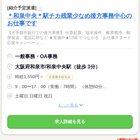
[紹介予定派遣]
?
＊和泉中央＊駅チカ残業少なめ後方事務中心の
お仕事です
【大手都市銀行での後方事務】 伝票起票、端末操作、帳票整理、郵
便発送、電話応対など ★実施中★LINEでつながる「お仕事スタート
応援キャンペーン...
一般事務・OA事務
大阪府和泉市/和泉中央駅（徒歩 3分）
時給1,550円～
交通費全額支給
9：00〜17：00（実働：7時間） （休憩60分...
土曜日 日曜日 祝日
もっと見る
求人詳細を見る
1週間以内公開