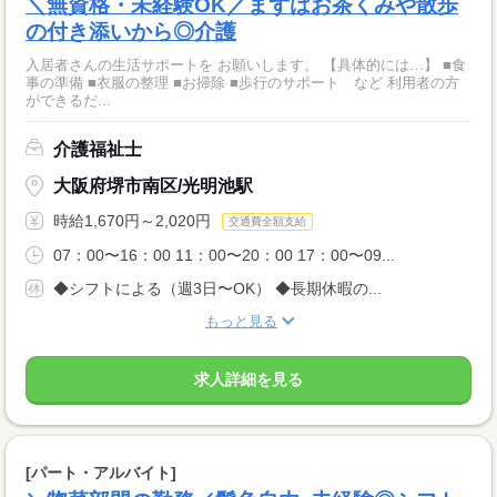
＼無資格・未経験OK／まずはお茶くみや散歩
の付き添いから◎介護
入居者さんの生活サポートを お願いします。 【具体的には…】 ■食
事の準備 ■衣服の整理 ■お掃除 ■歩行のサポート など 利用者の方
ができるだ...
介護福祉士
大阪府堺市南区/光明池駅
時給1,670円～2,020円
交通費全額支給
07：00〜16：00 11：00〜20：00 17：00〜09...
◆シフトによる（週3日〜OK） ◆長期休暇の...
もっと見る
求人詳細を見る
[パート・アルバイト]