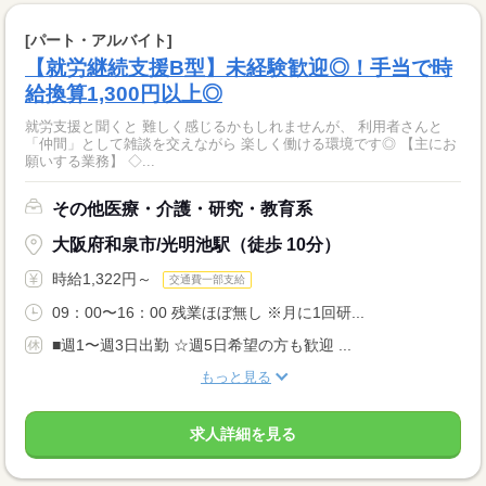
[パート・アルバイト]
【就労継続支援B型】未経験歓迎◎！手当で時
給換算1,300円以上◎
就労支援と聞くと 難しく感じるかもしれませんが、 利用者さんと
「仲間」として雑談を交えながら 楽しく働ける環境です◎ 【主にお
願いする業務】 ◇...
その他医療・介護・研究・教育系
大阪府和泉市/光明池駅（徒歩 10分）
時給1,322円～
交通費一部支給
09：00〜16：00 残業ほぼ無し ※月に1回研...
■週1〜週3日出勤 ☆週5日希望の方も歓迎 ...
もっと見る
求人詳細を見る