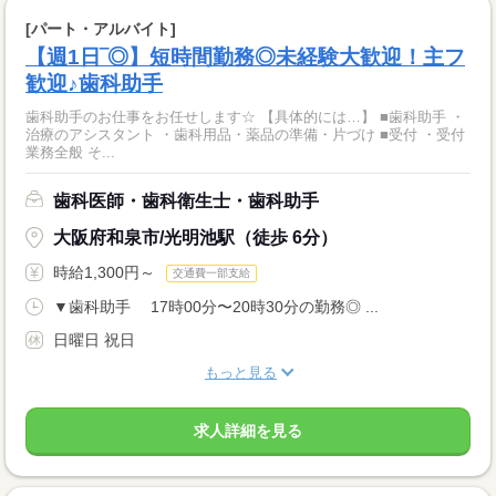
[パート・アルバイト]
【週1日‾◎】短時間勤務◎未経験大歓迎！主フ
歓迎♪歯科助手
歯科助手のお仕事をお任せします☆ 【具体的には…】 ■歯科助手 ・
治療のアシスタント ・歯科用品・薬品の準備・片づけ ■受付 ・受付
業務全般 そ...
歯科医師・歯科衛生士・歯科助手
大阪府和泉市/光明池駅（徒歩 6分）
時給1,300円～
交通費一部支給
▼歯科助手 17時00分〜20時30分の勤務◎ ...
日曜日 祝日
もっと見る
求人詳細を見る