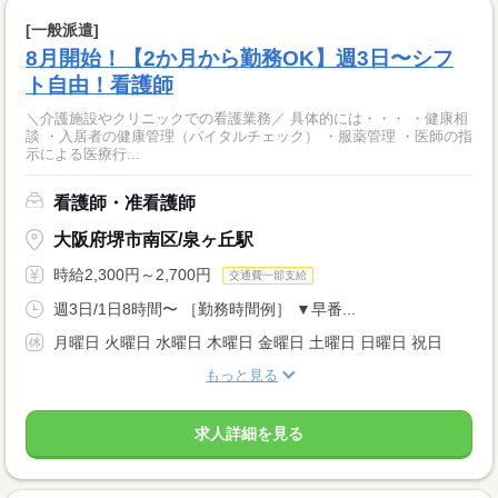
[一般派遣]
8月開始！【2か月から勤務OK】週3日〜シフ
ト自由！看護師
＼介護施設やクリニックでの看護業務／ 具体的には・・・ ・健康相
談 ・入居者の健康管理（バイタルチェック） ・服薬管理 ・医師の指
示による医療行...
看護師・准看護師
大阪府堺市南区/泉ヶ丘駅
時給2,300円～2,700円
交通費一部支給
週3日/1日8時間〜 ［勤務時間例］ ▼早番...
月曜日 火曜日 水曜日 木曜日 金曜日 土曜日 日曜日 祝日
もっと見る
求人詳細を見る