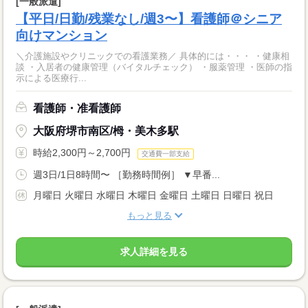
[一般派遣]
【平日/日勤/残業なし/週3〜】看護師＠シニア
向けマンション
＼介護施設やクリニックでの看護業務／ 具体的には・・・ ・健康相
談 ・入居者の健康管理（バイタルチェック） ・服薬管理 ・医師の指
示による医療行...
看護師・准看護師
大阪府堺市南区/栂・美木多駅
時給2,300円～2,700円
交通費一部支給
週3日/1日8時間〜 ［勤務時間例］ ▼早番...
月曜日 火曜日 水曜日 木曜日 金曜日 土曜日 日曜日 祝日
もっと見る
求人詳細を見る