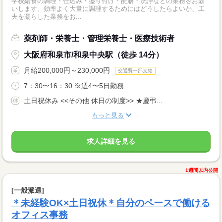
学校給食の調理・仕込み・盛り付け・配膳・洗浄などの業務をお願
いします。効率よく大量に調理するためにはどうしたらよいか、工
夫を凝らした業務をお...
薬剤師・栄養士・管理栄養士・医療技術者
大阪府和泉市/和泉中央駅（徒歩 14分）
月給200,000円～230,000円
交通費一部支給
7：30〜16：30 ※週4〜5日勤務
土日祝休み <<その他 休日の制度>> ★慶弔...
もっと見る
求人詳細を見る
1週間以内公開
[一般派遣]
＊未経験OK×土日祝休＊自分のペースで働ける
オフィス事務