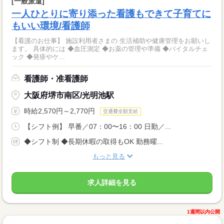
[一般派遣]
一人ひとりに寄り添った看護もできて子育てに
もいい環境/看護師
【看護のお仕事】 施設利用者さまの 生活補助や健康管理をお願いし
ます。 具体的には ◆血圧測定 ◆お薬の管理や準備 ◆バイタルチェ
ック ◆発疹やケ...
看護師・准看護師
大阪府堺市南区/光明池駅
時給2,570円～2,770円
交通費全額支給
【シフト例】 早番／07：00〜16：00 日勤／...
◆シフト制 ◆長期休暇の取得もOK 勤務曜...
もっと見る
求人詳細を見る
1週間以内公開