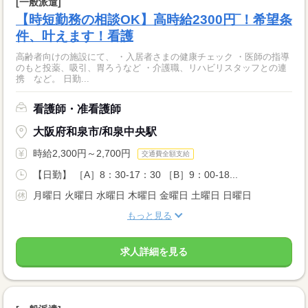
[一般派遣]
【時短勤務の相談OK】高時給2300円‾！希望条
件、叶えます！看護
高齢者向けの施設にて、 ・入居者さまの健康チェック ・医師の指導
のもと投薬、吸引、胃ろうなど ・介護職、リハビリスタッフとの連
携 など。 日勤...
看護師・准看護師
大阪府和泉市/和泉中央駅
時給2,300円～2,700円
交通費全額支給
【日勤】 ［A］8：30-17：30 ［B］9：00-18...
月曜日 火曜日 水曜日 木曜日 金曜日 土曜日 日曜日
もっと見る
求人詳細を見る