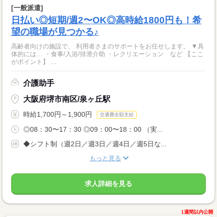
[一般派遣]
日払い◎短期/週2〜OK◎高時給1800円も！希
望の職場が見つかる♪
高齢者向けの施設で、 利用者さまのサポートをお任せします。 ▼具
体的には… ・食事/入浴/排泄介助 ・レクリエーション など 【ここ
がポイント】 ...
介護助手
大阪府堺市南区/泉ヶ丘駅
時給1,700円～1,900円
交通費全額支給
◎08：30〜17：30 ◎09：00〜18：00 （実...
◆シフト制（週2日／週3日／週4日／週5日な...
もっと見る
求人詳細を見る
1週間以内公開