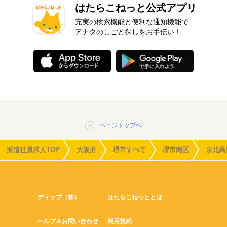
はたらこねっと公式アプリ
充実の検索機能と便利な通知機能で
アナタのしごと探しをお手伝い！
ページトップへ
派遣社員求人TOP
大阪府
堺市すべて
堺市南区
泉北高
ディップ（株）
はたらこねっととは
ヘルプ＆お問い合わせ
利用規約