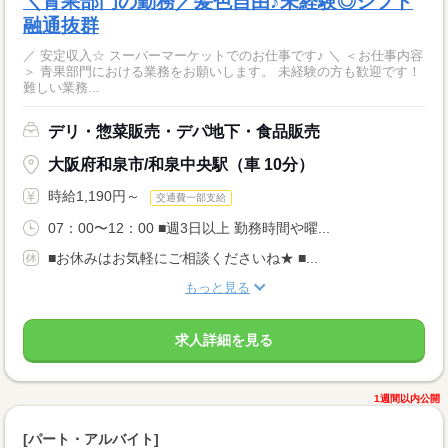
＼青果部門の勤務／髪色自由♪未経験◎シフト
融通抜群
／ 安定収入☆ スーパーマーケットでのお仕事です♪ ＼ ＜お仕事内容
＞ 青果部門における業務をお願いします。 未経験の方も歓迎です！
難しい業務...
デリ・惣菜販売・デパ地下・食品販売
大阪府和泉市/和泉中央駅（車 10分）
時給1,190円～
交通費一部支給
07：00〜12：00 ■週3日以上 勤務時間や曜...
■お休みはお気軽にご相談くださいね★ ■...
もっと見る
求人詳細を見る
1週間以内公開
[パート・アルバイト]