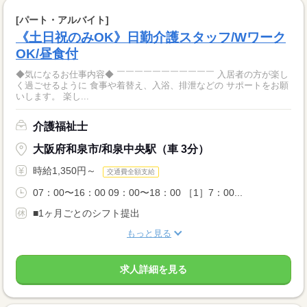
[パート・アルバイト]
《土日祝のみOK》日勤介護スタッフ/Wワーク
OK/昼食付
◆気になるお仕事内容◆ ￣￣￣￣￣￣￣￣￣￣￣ 入居者の方が楽し
く過ごせるように 食事や着替え、入浴、排泄などの サポートをお願
いします。 楽し...
介護福祉士
大阪府和泉市/和泉中央駅（車 3分）
時給1,350円～
交通費全額支給
07：00〜16：00 09：00〜18：00 ［1］7：00...
■1ヶ月ごとのシフト提出
もっと見る
求人詳細を見る