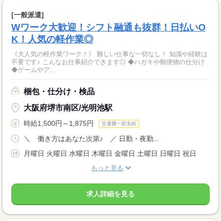
[一般派遣]
Wワーク大歓迎！シフト融通も抜群！日払いO
K！人気の軽作業◎
《大人気の軽作業ワーク！》 難しい仕事な一切なし！ 知識や経験は
不要です♪ こんなお仕事紹介できます◎ ◆ハガキや郵便物の仕分け
◆ゲームやア...
梱包・仕分け・検品
大阪府堺市南区/光明池駅
時給1,500円～1,875円
交通費一部支給
＼ 働き方はあなた次第♪ ／ 日勤・夜勤...
月曜日 火曜日 水曜日 木曜日 金曜日 土曜日 日曜日 祝日
もっと見る
求人詳細を見る