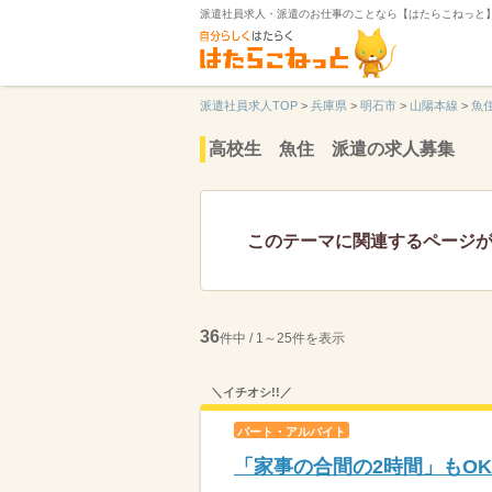
派遣社員求人・派遣のお仕事のことなら【はたらこねっと
派遣社員求人TOP
>
兵庫県
>
明石市
>
山陽本線
>
魚
高校生 魚住 派遣の求人募集
このテーマに関連するページ
36
件中 / 1～25件を表示
＼イチオシ!!／
パート・アルバイト
「家事の合間の2時間」もO