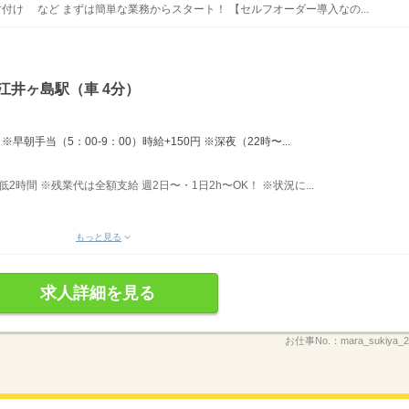
片付け など まずは簡単な業務からスタート！ 【セルフオーダー導入なの...
江井ヶ島駅（車 4分）
早朝手当（5：00-9：00）時給+150円 ※深夜（22時〜...
最低2時間 ※残業代は全額支給 週2日〜・1日2h〜OK！ ※状況に...
もっと見る
求人詳細を見る
お仕事No.：
mara_sukiya