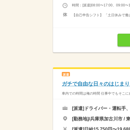
時間：[派遣]08:00〜17:00、09:00〜1
【自己申告シフト】 「土日休みで働き
派遣
ガチで自由な日々のはじまり
車内での時間は俺の時間 仕事中でもそこに自
[派遣]
ドライバー・運転手
[勤務地]/兵庫県加古川市 /
[派遣]
日給15,750円〜19,68