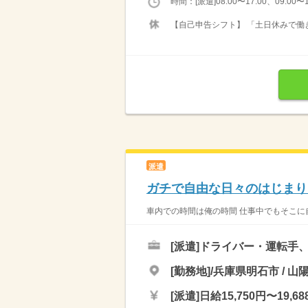
時間：[派遣]08:00〜17:00、09:00〜1
【自己申告シフト】 「土日休みで働き
派遣
ガチで自由な日々のはじまり
車内での時間は俺の時間 仕事中でもそこに自
[派遣]
ドライバー・運転手
[勤務地]/兵庫県明石市 / 山
[派遣]
日給15,750円〜19,68