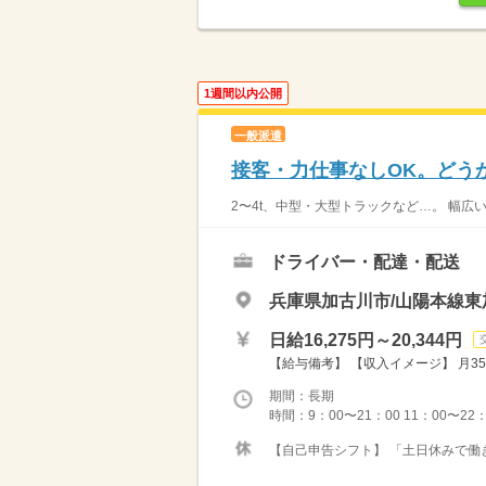
1週間以内公開
一般派遣
接客・力仕事なしOK。どう
2〜4t、中型・大型トラックなど…。 幅広
ドライバー・配達・配送
兵庫県加古川市/山陽本線東
日給16,275円～20,344円
【給与備考】 【収入イメージ】 月35
期間：長期
時間：9：00〜21：00 11：00〜22
【自己申告シフト】 「土日休みで働き