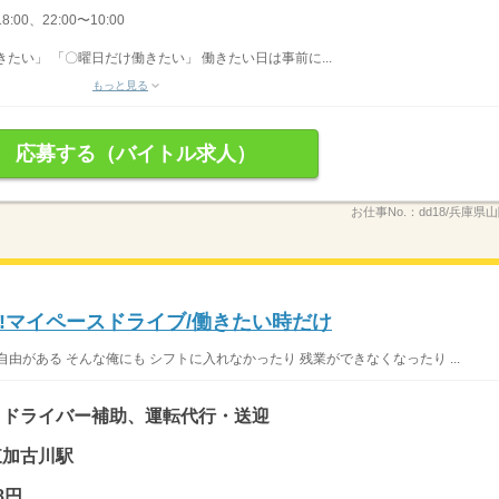
8:00、22:00〜10:00
たい」 「〇曜日だけ働きたい」 働きたい日は事前に...
もっと見る
応募する（バイトル求人）
お仕事No.：
dd18/兵庫県
!マイペースドライブ/働きたい時だけ
由がある そんな俺にも シフトに入れなかったり 残業ができなくなったり ...
、ドライバー補助、運転代行・送迎
 東加古川駅
8円