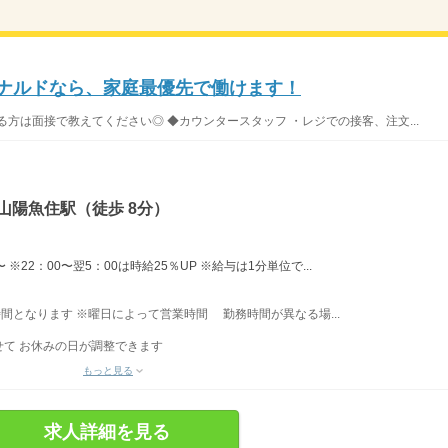
ドナルドなら、家庭最優先で働けます！
方は面接で教えてください◎ ◆カウンタースタッフ ・レジでの接客、注文...
山陽魚住駅（徒歩 8分）
※22：00〜翌5：00は時給25％UP ※給与は1分単位で...
業時間となります ※曜日によって営業時間 勤務時間が異なる場...
て お休みの日が調整できます
もっと見る
求人詳細を見る