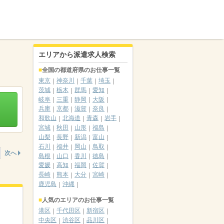
エリアから派遣求人検索
全国の都道府県のお仕事一覧
東京
神奈川
千葉
埼玉
茨城
栃木
群馬
愛知
岐阜
三重
静岡
大阪
兵庫
京都
滋賀
奈良
和歌山
北海道
青森
岩手
宮城
秋田
山形
福島
山梨
長野
新潟
富山
石川
福井
岡山
鳥取
次へ
島根
山口
香川
徳島
愛媛
高知
福岡
佐賀
長崎
熊本
大分
宮崎
鹿児島
沖縄
人気のエリアのお仕事一覧
港区
千代田区
新宿区
中央区
渋谷区
品川区