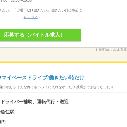
8:00、22:00〜10:00
たい」 「〇曜日だけ働きたい」 働きたい日は事前に...
もっと見る
応募する（バイトル求人）
お仕事No.：
dd18/兵
!マイペースドライブ/働きたい時だけ
由がある そんな俺にも シフトに入れなかったり 残業ができなくなったり ...
、ドライバー補助、運転代行・送迎
陽魚住駅
8円