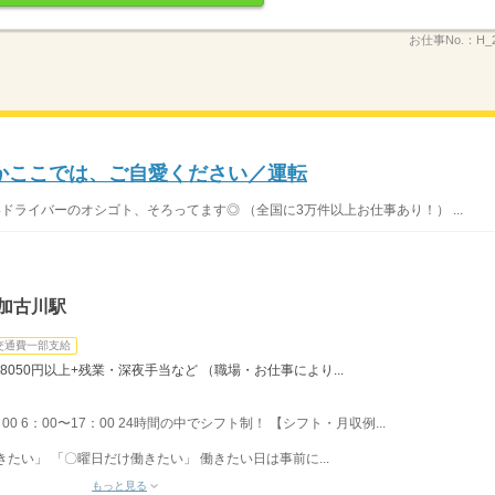
お仕事No.：
H_
かここでは、ご自愛ください／運転
いドライバーのオシゴト、そろってます◎ （全国に3万件以上お仕事あり！） ...
加古川駅
交通費一部支給
8050円以上+残業・深夜手当など （職場・お仕事により...
：00 6：00〜17：00 24時間の中でシフト制！ 【シフト・月収例...
たい」 「〇曜日だけ働きたい」 働きたい日は事前に...
もっと見る