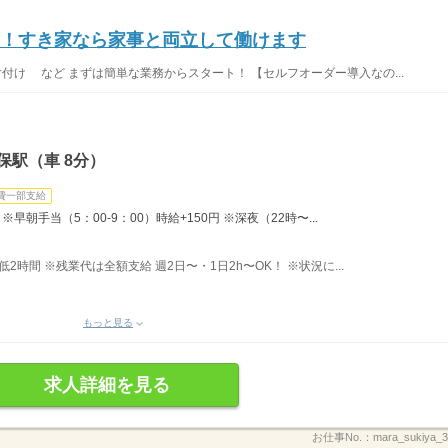
K！すき家なら家事と両立して働けます
片付け など まずは簡単な業務からスタート！ 【セルフオーダー導入なの...
保駅（車 8分）
費一部支給
早朝手当（5：00-9：00）時給+150円 ※深夜（22時〜...
最低2時間 ※残業代は全額支給 週2日〜・1日2h〜OK！ ※状況に...
もっと見る
求人詳細を見る
お仕事No.：
mara_sukiya