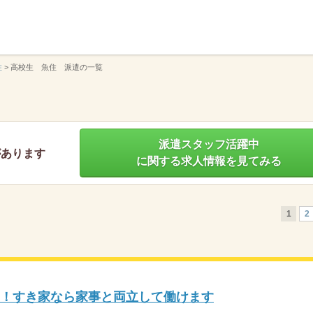
】
住
>
高校生 魚住 派遣の一覧
派遣スタッフ活躍中
があります
に関する求人情報を見てみる
1
2
K！すき家なら家事と両立して働けます