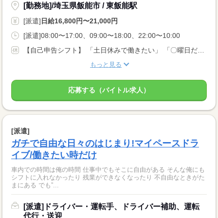
[勤務地]/埼玉県飯能市 / 東飯能駅
[派遣]
日給16,800円〜21,000円
[派遣]08:00〜17:00、09:00〜18:00、22:00〜10:00
【自己申告シフト】 「土日休みで働きたい」 「〇曜日だけ働きたい」 働きたい日は事前に選べます。 お休み希望の曜日・時間についても 面談の際に教えてくださいね。 ※こちらは中型以上のお仕事の例です
もっと見る
応募する（バイトル求人）
[派遣]
ガチで自由な日々のはじまり!マイペースドラ
イブ/働きたい時だけ
車内での時間は俺の時間 仕事中でもそこに自由がある そんな俺にも
シフトに入れなかったり 残業ができなくなったり 不自由なときがた
まにある でも”...
[派遣]ドライバー・運転手、ドライバー補助、運転
代行・送迎