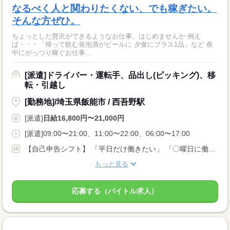
なるべく人と関わりたくない、でも稼ぎたい。
そんな方ぜひ。
ちょっとした贅沢ができるようなお仕事、はじめませんか 例え
ば・・・「帰って飲む発泡酒がビールに 夕食にプラス1品」など 夜
中にがっつり稼ぐお仕事...
[派遣]ドライバー・運転手、品出し(ピッキング)、移
転・引越し
[勤務地]/埼玉県飯能市 / 西吾野駅
[派遣]
日給16,800円〜21,000円
[派遣]09:00〜21:00、11:00〜22:00、06:00〜17:00
【自己申告シフト】 「平日だけ働きたい」 「〇曜日に働きたい」 など、働き方は自分で選べます。 曜日・時間についてのご希望も 面談の際に教えてくださいね。 ※こちらは中型以上のお仕事の例です
もっと見る
応募する（バイトル求人）