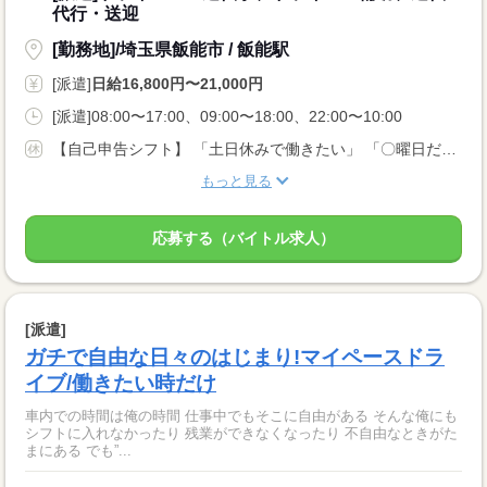
代行・送迎
[勤務地]/埼玉県飯能市 / 飯能駅
[派遣]
日給16,800円〜21,000円
[派遣]08:00〜17:00、09:00〜18:00、22:00〜10:00
【自己申告シフト】 「土日休みで働きたい」 「〇曜日だけ働きたい」 働きたい日は事前に選べます。 お休み希望の曜日・時間についても 面談の際に教えてくださいね。 ※こちらは中型以上のお仕事の例です
もっと見る
応募する（バイトル求人）
[派遣]
ガチで自由な日々のはじまり!マイペースドラ
イブ/働きたい時だけ
車内での時間は俺の時間 仕事中でもそこに自由がある そんな俺にも
シフトに入れなかったり 残業ができなくなったり 不自由なときがた
まにある でも”...