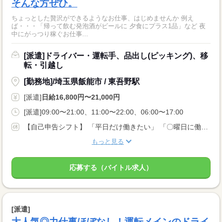
そんな方ぜひ。
ちょっとした贅沢ができるようなお仕事、はじめませんか 例え
ば・・・「帰って飲む発泡酒がビールに 夕食にプラス1品」など 夜
中にがっつり稼ぐお仕事...
[派遣]ドライバー・運転手、品出し(ピッキング)、移
転・引越し
[勤務地]/埼玉県飯能市 / 東吾野駅
[派遣]
日給16,800円〜21,000円
[派遣]09:00〜21:00、11:00〜22:00、06:00〜17:00
【自己申告シフト】 「平日だけ働きたい」 「〇曜日に働きたい」 など、働き方は自分で選べます。 曜日・時間についてのご希望も 面談の際に教えてくださいね。 ※こちらは中型以上のお仕事の例です
もっと見る
応募する（バイトル求人）
[派遣]
大人気◎力仕事ほぼなし！運転メインのドライ