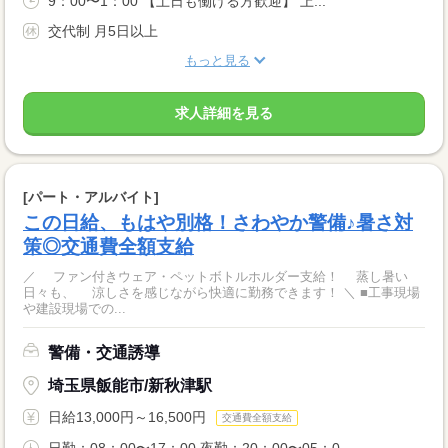
9：00〜1：00 【土日も働ける方歓迎】 上...
交代制 月5日以上
もっと見る
求人詳細を見る
[パート・アルバイト]
この日給、もはや別格！さわやか警備♪暑さ対
策◎交通費全額支給
／ ファン付きウェア・ペットボトルホルダー支給！ 蒸し暑い
日々も、 涼しさを感じながら快適に勤務できます！ ＼ ■工事現場
や建設現場での...
警備・交通誘導
埼玉県飯能市/新秋津駅
日給13,000円～16,500円
交通費全額支給
日勤：08：00〜17：00 夜勤：20：00〜05：0...