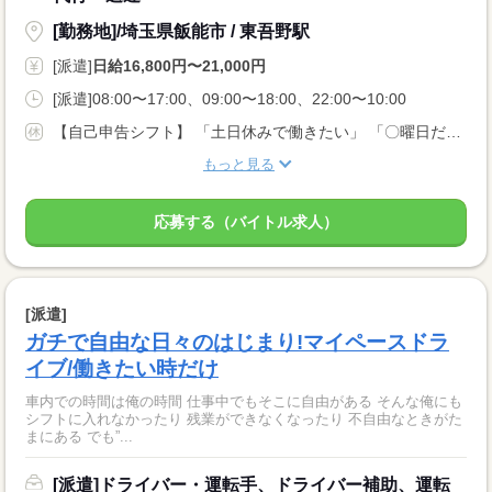
[勤務地]/埼玉県飯能市 / 東吾野駅
[派遣]
日給16,800円〜21,000円
[派遣]08:00〜17:00、09:00〜18:00、22:00〜10:00
【自己申告シフト】 「土日休みで働きたい」 「〇曜日だけ働きたい」 働きたい日は事前に選べます。 お休み希望の曜日・時間についても 面談の際に教えてくださいね。 ※こちらは中型以上のお仕事の例です
もっと見る
応募する（バイトル求人）
[派遣]
ガチで自由な日々のはじまり!マイペースドラ
イブ/働きたい時だけ
車内での時間は俺の時間 仕事中でもそこに自由がある そんな俺にも
シフトに入れなかったり 残業ができなくなったり 不自由なときがた
まにある でも”...
[派遣]ドライバー・運転手、ドライバー補助、運転