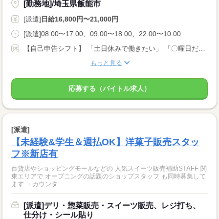
[勤務地]/埼玉県飯能市
[派遣]
日給16,800円〜21,000円
[派遣]08:00〜17:00、09:00〜18:00、22:00〜10:00
【自己申告シフト】 「土日休みで働きたい」 「〇曜日だけ働きたい」 働きたい日は事前に選べます。 お休み希望の曜日・時間についても 面談の際に教えてくださいね。 ※こちらは中型以上のお仕事の例です
もっと見る
応募する（バイトル求人）
[派遣]
【未経験&学生＆週払OK】洋菓子販売スタッ
フ※新店有
百貨店やショッピングモールなどの 人気スイーツ販売補助STAFF 関
東エリアで オープニングの話題のショップスタッフ も同時募集して
ます ・カウンタ...
[派遣]デリ・惣菜販売・スイーツ販売、レジ打ち、
仕分け・シール貼り