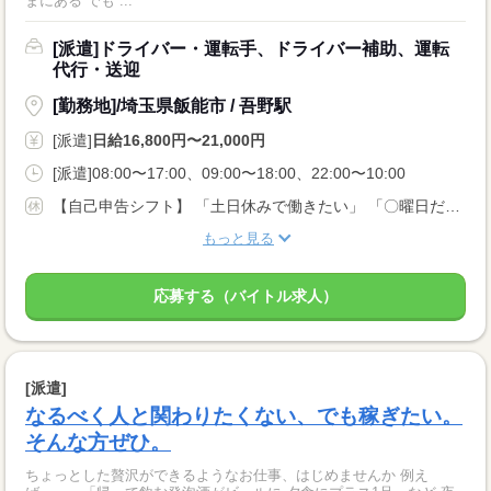
まにある でも”...
[派遣]ドライバー・運転手、ドライバー補助、運転
代行・送迎
[勤務地]/埼玉県飯能市 / 吾野駅
[派遣]
日給16,800円〜21,000円
[派遣]08:00〜17:00、09:00〜18:00、22:00〜10:00
【自己申告シフト】 「土日休みで働きたい」 「〇曜日だけ働きたい」 働きたい日は事前に選べます。 お休み希望の曜日・時間についても 面談の際に教えてくださいね。 ※こちらは中型以上のお仕事の例です
もっと見る
応募する（バイトル求人）
[派遣]
なるべく人と関わりたくない、でも稼ぎたい。
そんな方ぜひ。
ちょっとした贅沢ができるようなお仕事、はじめませんか 例え