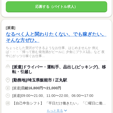
応募する（バイトル求人）
[派遣]
なるべく人と関わりたくない、でも稼ぎたい。
そんな方ぜひ。
ちょっとした贅沢ができるようなお仕事、はじめませんか 例え
ば・・・「帰って飲む発泡酒がビールに 夕食にプラス1品」など 夜
中にがっつり稼ぐお仕事...
[派遣]ドライバー・運転手、品出し(ピッキング)、移
転・引越し
[勤務地]/埼玉県飯能市 / 正丸駅
[派遣]
日給16,800円〜21,000円
[派遣]09:00〜21:00、11:00〜22:00、06:00〜17:00
【自己申告シフト】 「平日だけ働きたい」 「〇曜日に働きたい」 など、働き方は自分で選べます。 曜日・時間についてのご希望も 面談の際に教えてくださいね。 ※こちらは中型以上のお仕事の例です
もっと見る