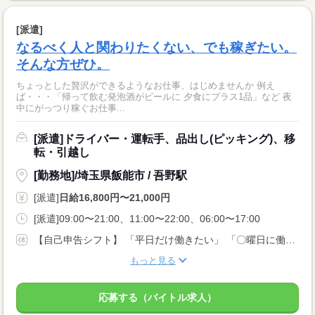
[派遣]
なるべく人と関わりたくない、でも稼ぎたい。
そんな方ぜひ。
ちょっとした贅沢ができるようなお仕事、はじめませんか 例え
ば・・・「帰って飲む発泡酒がビールに 夕食にプラス1品」など 夜
中にがっつり稼ぐお仕事...
[派遣]ドライバー・運転手、品出し(ピッキング)、移
転・引越し
[勤務地]/埼玉県飯能市 / 吾野駅
[派遣]
日給16,800円〜21,000円
[派遣]09:00〜21:00、11:00〜22:00、06:00〜17:00
【自己申告シフト】 「平日だけ働きたい」 「〇曜日に働きたい」 など、働き方は自分で選べます。 曜日・時間についてのご希望も 面談の際に教えてくださいね。 ※こちらは中型以上のお仕事の例です
もっと見る
応募する（バイトル求人）