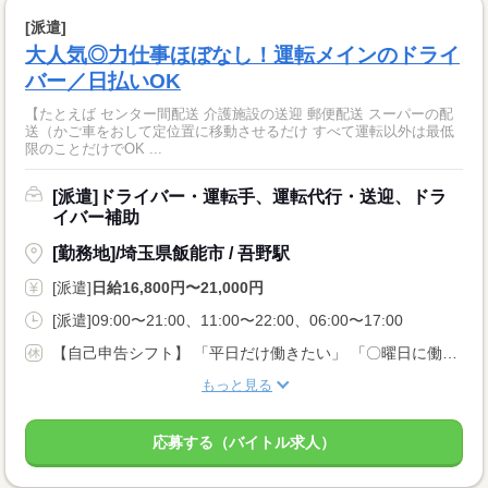
[派遣]
大人気◎力仕事ほぼなし！運転メインのドライ
バー／日払いOK
【たとえば センター間配送 介護施設の送迎 郵便配送 スーパーの配
送（かご車をおして定位置に移動させるだけ すべて運転以外は最低
限のことだけでOK ...
[派遣]ドライバー・運転手、運転代行・送迎、ドラ
イバー補助
[勤務地]/埼玉県飯能市 / 吾野駅
[派遣]
日給16,800円〜21,000円
[派遣]09:00〜21:00、11:00〜22:00、06:00〜17:00
【自己申告シフト】 「平日だけ働きたい」 「〇曜日に働きたい」 など、働き方は自分で選べます。 曜日・時間についてのご希望も 面談の際に教えてくださいね。 ※こちらは中型以上のお仕事の例です
もっと見る
応募する（バイトル求人）