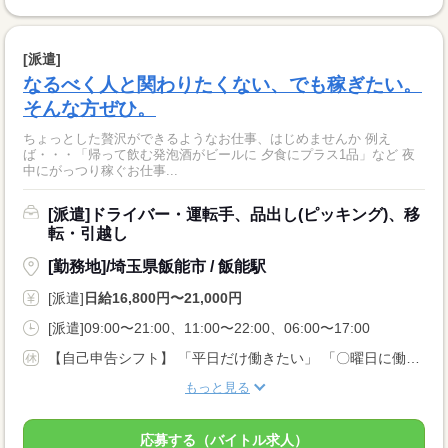
[派遣]
なるべく人と関わりたくない、でも稼ぎたい。
そんな方ぜひ。
ちょっとした贅沢ができるようなお仕事、はじめませんか 例え
ば・・・「帰って飲む発泡酒がビールに 夕食にプラス1品」など 夜
中にがっつり稼ぐお仕事...
[派遣]ドライバー・運転手、品出し(ピッキング)、移
転・引越し
[勤務地]/埼玉県飯能市 / 飯能駅
[派遣]
日給16,800円〜21,000円
[派遣]09:00〜21:00、11:00〜22:00、06:00〜17:00
【自己申告シフト】 「平日だけ働きたい」 「〇曜日に働きたい」 など、働き方は自分で選べます。 曜日・時間についてのご希望も 面談の際に教えてくださいね。 ※こちらは中型以上のお仕事の例です
もっと見る
応募する（バイトル求人）