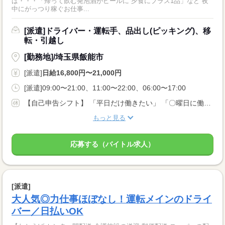
ば・・・「帰って飲む発泡酒がビールに 夕食にプラス1品」など 夜
中にがっつり稼ぐお仕事...
[派遣]ドライバー・運転手、品出し(ピッキング)、移
転・引越し
[勤務地]/埼玉県飯能市
[派遣]
日給16,800円〜21,000円
[派遣]09:00〜21:00、11:00〜22:00、06:00〜17:00
【自己申告シフト】 「平日だけ働きたい」 「〇曜日に働きたい」 など、働き方は自分で選べます。 曜日・時間についてのご希望も 面談の際に教えてくださいね。 ※こちらは中型以上のお仕事の例です
もっと見る
応募する（バイトル求人）
[派遣]
大人気◎力仕事ほぼなし！運転メインのドライ
バー／日払いOK