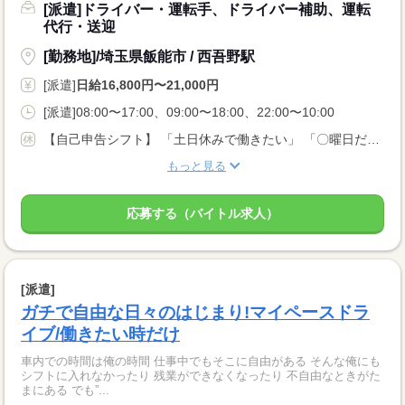
[派遣]ドライバー・運転手、ドライバー補助、運転
代行・送迎
[勤務地]/埼玉県飯能市 / 西吾野駅
[派遣]
日給16,800円〜21,000円
[派遣]08:00〜17:00、09:00〜18:00、22:00〜10:00
【自己申告シフト】 「土日休みで働きたい」 「〇曜日だけ働きたい」 働きたい日は事前に選べます。 お休み希望の曜日・時間についても 面談の際に教えてくださいね。 ※こちらは中型以上のお仕事の例です
もっと見る
応募する（バイトル求人）
[派遣]
ガチで自由な日々のはじまり!マイペースドラ
イブ/働きたい時だけ
車内での時間は俺の時間 仕事中でもそこに自由がある そんな俺にも
シフトに入れなかったり 残業ができなくなったり 不自由なときがた
まにある でも”...