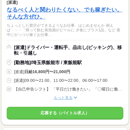
[派遣]
なるべく人と関わりたくない、でも稼ぎたい。
そんな方ぜひ。
ちょっとした贅沢ができるようなお仕事、はじめませんか 例え
ば・・・「帰って飲む発泡酒がビールに 夕食にプラス1品」など 夜
中にがっつり稼ぐお仕事...
[派遣]ドライバー・運転手、品出し(ピッキング)、移
転・引越し
[勤務地]/埼玉県飯能市 / 東飯能駅
[派遣]
日給16,800円〜21,000円
[派遣]09:00〜21:00、11:00〜22:00、06:00〜17:00
【自己申告シフト】 「平日だけ働きたい」 「〇曜日に働きたい」 など、働き方は自分で選べます。 曜日・時間についてのご希望も 面談の際に教えてくださいね。 ※こちらは中型以上のお仕事の例です
もっと見る
応募する（バイトル求人）