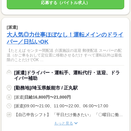
応募する（バイトル求人）
[派遣]
大人気◎力仕事ほぼなし！運転メインのドライ
バー／日払いOK
【たとえば センター間配送 介護施設の送迎 郵便配送 スーパーの配
送（かご車をおして定位置に移動させるだけ すべて運転以外は最低
限のことだけでOK ...
[派遣]ドライバー・運転手、運転代行・送迎、ドラ
イバー補助
[勤務地]/埼玉県飯能市 / 正丸駅
[派遣]
日給16,800円〜21,000円
[派遣]09:00〜21:00、11:00〜22:00、06:00〜17:00
【自己申告シフト】 「平日だけ働きたい」 「〇曜日に働きたい」 など、働き方は自分で選べます。 曜日・時間についてのご希望も 面談の際に教えてくださいね。 ※こちらは中型以上のお仕事の例です
もっと見る