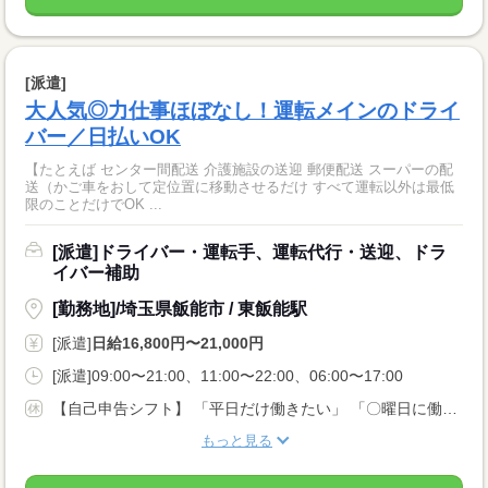
[派遣]
大人気◎力仕事ほぼなし！運転メインのドライ
バー／日払いOK
【たとえば センター間配送 介護施設の送迎 郵便配送 スーパーの配
送（かご車をおして定位置に移動させるだけ すべて運転以外は最低
限のことだけでOK ...
[派遣]ドライバー・運転手、運転代行・送迎、ドラ
イバー補助
[勤務地]/埼玉県飯能市 / 東飯能駅
[派遣]
日給16,800円〜21,000円
[派遣]09:00〜21:00、11:00〜22:00、06:00〜17:00
【自己申告シフト】 「平日だけ働きたい」 「〇曜日に働きたい」 など、働き方は自分で選べます。 曜日・時間についてのご希望も 面談の際に教えてくださいね。 ※こちらは中型以上のお仕事の例です
もっと見る