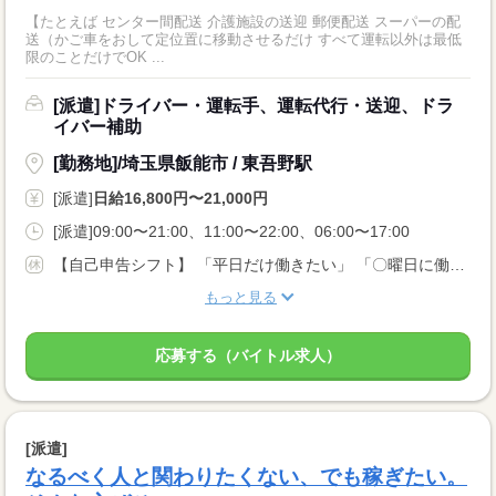
【たとえば センター間配送 介護施設の送迎 郵便配送 スーパーの配
送（かご車をおして定位置に移動させるだけ すべて運転以外は最低
限のことだけでOK ...
[派遣]ドライバー・運転手、運転代行・送迎、ドラ
イバー補助
[勤務地]/埼玉県飯能市 / 東吾野駅
[派遣]
日給16,800円〜21,000円
[派遣]09:00〜21:00、11:00〜22:00、06:00〜17:00
【自己申告シフト】 「平日だけ働きたい」 「〇曜日に働きたい」 など、働き方は自分で選べます。 曜日・時間についてのご希望も 面談の際に教えてくださいね。 ※こちらは中型以上のお仕事の例です
もっと見る
応募する（バイトル求人）
[派遣]
なるべく人と関わりたくない、でも稼ぎたい。