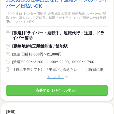
バー／日払いOK
【たとえば センター間配送 介護施設の送迎 郵便配送 スーパーの配
送（かご車をおして定位置に移動させるだけ すべて運転以外は最低
限のことだけでOK ...
[派遣]ドライバー・運転手、運転代行・送迎、ドラ
イバー補助
[勤務地]/埼玉県飯能市 / 飯能駅
[派遣]
日給16,800円〜21,000円
[派遣]09:00〜21:00、11:00〜22:00、06:00〜17:00
【自己申告シフト】 「平日だけ働きたい」 「〇曜日に働きたい」 など、働き方は自分で選べます。 曜日・時間についてのご希望も 面談の際に教えてくださいね。 ※こちらは中型以上のお仕事の例です
もっと見る
応募する（バイトル求人）
[派遣]