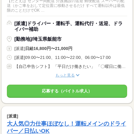
【たとえば センター間配送 介護施設の送迎 郵便配送 スーパーの配
送（かご車をおして定位置に移動させるだけ すべて運転以外は最低
限のことだけでOK ...
[派遣]ドライバー・運転手、運転代行・送迎、ドラ
イバー補助
[勤務地]/埼玉県飯能市
[派遣]
日給16,800円〜21,000円
[派遣]09:00〜21:00、11:00〜22:00、06:00〜17:00
【自己申告シフト】 「平日だけ働きたい」 「〇曜日に働きたい」 など、働き方は自分で選べます。 曜日・時間についてのご希望も 面談の際に教えてくださいね。 ※こちらは中型以上のお仕事の例です
もっと見る
応募する（バイトル求人）
[派遣]
大人気◎力仕事ほぼなし！運転メインのドライ
バー／日払いOK