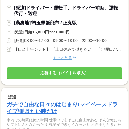
[派遣]ドライバー・運転手、ドライバー補助、運転
代行・送迎
[勤務地]/埼玉県飯能市 / 正丸駅
[派遣]
日給16,800円〜21,000円
[派遣]08:00〜17:00、09:00〜18:00、22:00〜10:00
【自己申告シフト】 「土日休みで働きたい」 「〇曜日だけ働きたい」 働きたい日は事前に選べます。 お休み希望の曜日・時間についても 面談の際に教えてくださいね。 ※こちらは中型以上のお仕事の例です
もっと見る
応募する（バイトル求人）
[派遣]
ガチで自由な日々のはじまり!マイペースドラ
イブ/働きたい時だけ
車内での時間は俺の時間 仕事中でもそこに自由がある そんな俺にも
シフトに入れなかったり 残業ができなくなったり 不自由なときがた